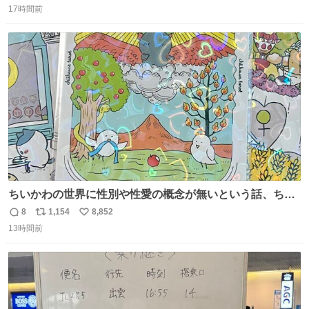
17時間前
信
ポ
い
数
ス
ね
ト
数
数
ちいかわの世界に性別や性愛の概念が無いという話、ちい
かわタロットでも恋人・女帝・女教皇あたりは性別を意識
8
1,154
8,852
返
リ
い
させないように描かれてるんだよね。かなり徹底している
13時間前
信
ポ
い
印象。
数
ス
ね
ト
数
数