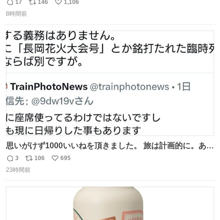
17
146
1,106
返
リ
い
8時間前
信
ポ
い
数
ス
ね
ト
数
数
思いがけず1000いいねを頂きました。 旅は計画的に。あな
たの旅は誰も保証してくれない。 お金を出したら際限なく
3
106
695
返
リ
い
ワガママを受け入れてくれると思うな。それはカスハラ。
23時間前
信
ポ
い
席の保証と快適な空間はお金で買える。苦言は買ってから
数
ス
ね
言え。 以上、乗り鉄の端くれの意見でした。
ト
数
数