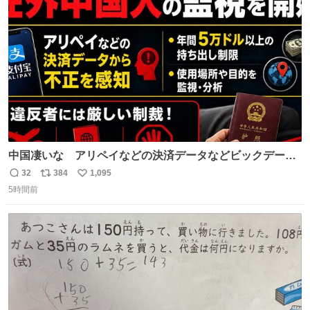
っていきたい… （昭和4年婦人倶楽部新年号より）
ト
数
数
中国凄いな アリペイなどの決済データなどビックデータ
で海外にいる中国人の監視をはじめ、多額の資金決済など
32
384
1,095
返
リ
い
があれば帰国命令を出しはじめたらしい。そして、パスポ
5時間前
信
ポ
い
ート取上げで二度と出国できないと、、
数
ス
ね
ト
数
数