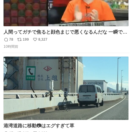
人間ってガチで焦ると顔色まじで悪くなるんだな 一瞬で顔
から正気無くなってる
78
199
8,327
返
リ
い
10時間前
信
ポ
い
数
ス
ね
ト
数
数
港湾道路に移動📷はエグすぎて草