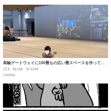
数
ス
ね
ト
数
数
高輪ゲートウェイに100畳もの広い畳スペースを作ってく
れた人本当にありがとう🥹🙏 おかげで遠くから一生懸命ず
8
129
2,576
返
リ
い
り這いで私めがけて来てくれる娘を、思う存分眺められま
18時間前
信
ポ
い
した🤣💖 📍MoN Takanawa 4F
数
ス
ね
ト
数
数