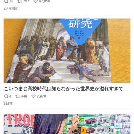
長男
28
797
47,858
返
リ
い
20時間前
信
ポ
い
数
ス
ね
ト
数
数
こいつまじ高校時代は知らなかった世界史が溢れすぎてて
𝑩𝑰𝑮 𝑳𝑶𝑽𝑬＿＿
4
448
7,970
返
リ
い
1日前
信
ポ
い
数
ス
ね
ト
数
数