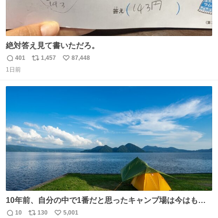
絶対答え見て書いただろ。
401
1,457
87,448
返
リ
い
1日前
信
ポ
い
数
ス
ね
ト
数
数
10年前、自分の中で1番だと思ったキャンプ場は今はもう
ない
10
130
5,001
返
リ
い