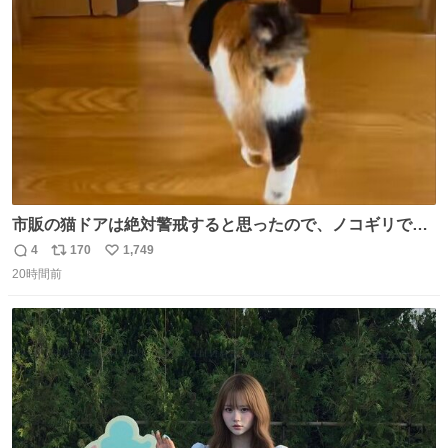
ト
数
数
市販の猫ドアは絶対警戒すると思ったので、ノコギリで無
理やりドアを切り取って作った、にゃんころ専用の猫のれ
4
170
1,749
返
リ
い
ん
20時間前
信
ポ
い
数
ス
ね
ト
数
数