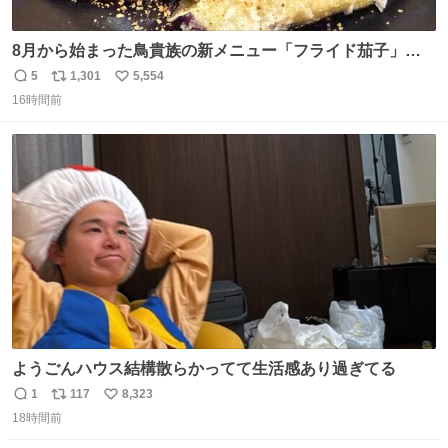
8月から始まった鳥貴族の新メニュー「フライド茄子」が
うますぎでした 信じて……
5
1,301
5,554
返
リ
い
16時間前
信
ポ
い
数
ス
ね
ト
数
数
ようごんハウス結構散らかってて生活感あり過ぎてる
1
117
8,323
返
リ
い
18時間前
信
ポ
い
数
ス
ね