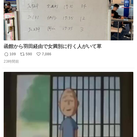
函館から羽田経由で女満別に行く人がいて草
109
590
7,086
返
リ
い
23時間前
信
ポ
い
数
ス
ね
ト
数
数