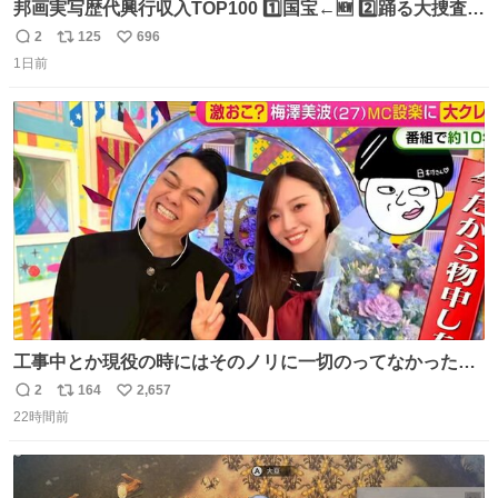
邦画実写歴代興行収入TOP100 1️⃣国宝←🆕 2️⃣踊る大捜査線
THE MOVIE2 3️⃣南極物語 4️⃣踊る大捜査線 THE MOVIE 5️⃣
2
125
696
返
リ
い
子猫物語 6️⃣劇場版コード・ブルー 7️⃣天と地と 8️⃣永遠の0
1日前
信
ポ
い
9️⃣ROOKIES-卒業- 🔟世界の中心で、愛をさけぶ … 44位 ほ
数
ス
ね
どなく、お別れです←🆕 … 60位 キングダム 魂の決戦←🆕
ト
数
数
工事中とか現役の時にはそのノリに一切のってなかった1
番の「設楽の女」が卒業して頭角を現しはじめてて大好き
2
164
2,657
返
リ
い
🥲🥲 設楽さんの返しも良い🥲 #梅澤美波
22時間前
信
ポ
い
数
ス
ね
ト
数
数