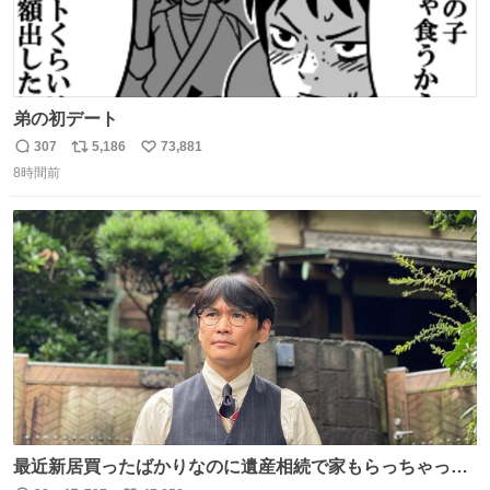
弟の初デート
307
5,186
73,881
返
リ
い
8時間前
信
ポ
い
数
ス
ね
ト
数
数
最近新居買ったばかりなのに遺産相続で家もらっちゃった