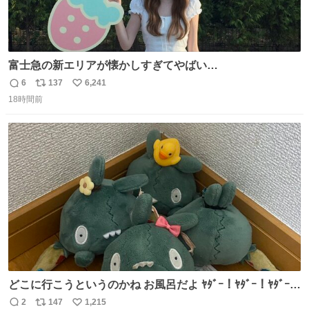
富士急の新エリアが懐かしすぎてやばい…
6
137
6,241
返
リ
い
18時間前
信
ポ
い
数
ス
ね
ト
数
数
どこに行こうというのかね お風呂だよ ﾔﾀﾞｰ！ﾔﾀﾞｰ！ﾔﾀﾞｰ！
ｲﾔｰ！
2
147
1,215
返
リ
い