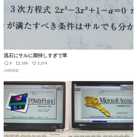
流石にサルに期待しすぎで草
9
109
2,374
返
リ
い
20時間前
信
ポ
い
数
ス
ね
ト
数
数