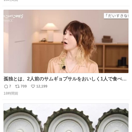
信
ポ
い
数
ス
ね
ト
数
数
孤独とは、2人前のサムギョプサルをおいしく1人で食べる
ことである←好きすぎる
7
709
12,199
返
リ
い
18時間前
信
ポ
い
数
ス
ね
ト
数
数