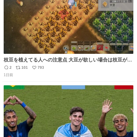
枝豆を植えてる人への注意点 大豆が欲しい場合は枝豆が収
穫できる状態で秋を迎えましょう。 気になって一部だけ収
2
101
793
返
リ
い
穫したら普通に枯れてた… #ほの暮しの庭
1日前
信
ポ
い
数
ス
ね
ト
数
数