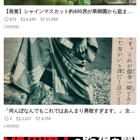
【発覚】シャインマスカット約400房が果樹園から盗まれ
る 栃木・佐野市 news.livedoor.com/article/detail… 被害
673
6,245
17,784
返
リ
い
に遭った果樹園には防犯カメラなどはなく、シャインマス
18時間前
信
ポ
い
カットが盗まれた木には刃物などで切られた跡が。市内で
数
ス
ね
今年に入って同様の被害は確認されておらず、警察はパト
ト
数
数
ロールを強化する。
「何んぼなんでもこれではあんまり勇敢すぎます。」 女性
の立ち振る舞い指南コーナーで、大股を「下品」や「はし
2
1,117
4,755
返
リ
い
たない」という言葉を使わず「勇敢すぎます」と洒落っ気
14時間前
信
ポ
い
たっぷりにたしなめる当時の言葉選びよ 勇敢すぎます、使
数
ス
ね