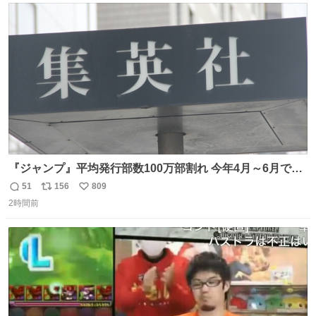
ト
数
数
『ジャンプ』平均発行部数100万部割れ 今年4月～6月で98
万5000部 oricon.co.jp/news/2472409/f… ⠀ 🔻最高記録は
51
156
809
返
リ
い
1994年12月の653万部 当時の連載作品 「DRAGON
2時間前
信
ポ
い
BALL」 「SLAM DUNK」 「幽☆遊☆白書」 「るろうに
数
ス
ね
剣心」 「ジョジョ第4部」 「地獄先生ぬ〜べ〜」 「BØY -
ト
数
数
ボーイ-」 「NINKU -忍空-」