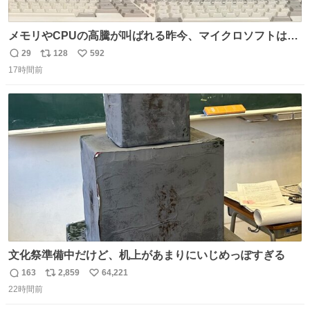
メモリやCPUの高騰が叫ばれる昨今、マイクロソフトは原
点に立ち戻るべきです。 Windows 3.1の頃は数MBのメモ
29
128
592
返
リ
い
リと32bitで25MHz程度のCPUで、主要なオフィスのツー
17時間前
信
ポ
い
ルが動いていたのですから…
数
ス
ね
ト
数
数
文化祭準備中だけど、机上があまりにいじめっぽすぎる
163
2,859
64,221
返
リ
い
22時間前
信
ポ
い
数
ス
ね