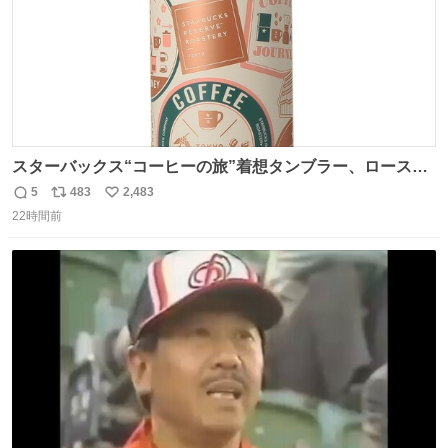
スターバックス“コーヒーの旅”着想タンブラー、ロースタ
リー 東京×トラベラーズカンパニー コーヒーやグルメの味
5
483
2,483
返
リ
い
を記録できるノートも - fashion-press.net/news/149501
22時間前
信
ポ
い
数
ス
ね
ト
数
数