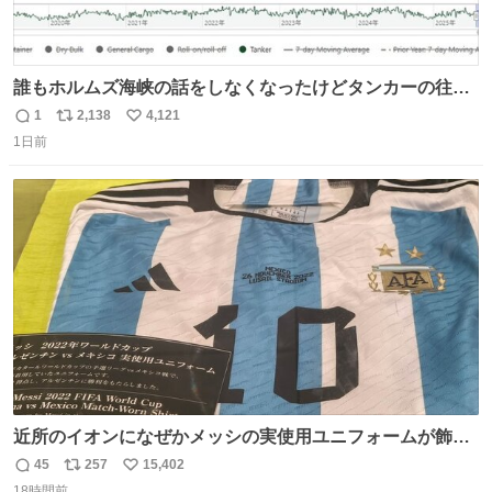
誰もホルムズ海峡の話をしなくなったけどタンカーの往来
は消滅したままですねと
1
2,138
4,121
返
リ
い
1日前
信
ポ
い
数
ス
ね
ト
数
数
近所のイオンになぜかメッシの実使用ユニフォームが飾っ
てあっておもろい
45
257
15,402
返
リ
い
18時間前