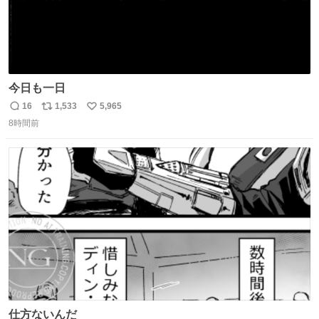
今日も一日
16
1,533
5,965
返
リ
い
8時間前
信
ポ
い
数
ス
ね
ト
数
数
仕方ないんだ