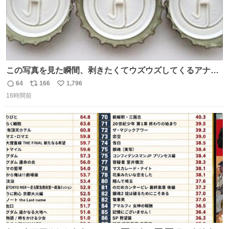
この写真を見た瞬間、剥きたくてウズウズしてくるアナ
タ、完全なる同世代（笑） #70年代 #80年代 #昭和レト
64
166
1,796
返
リ
い
ロ
16時間前
信
ポ
い
数
ス
ね
ト
数
数