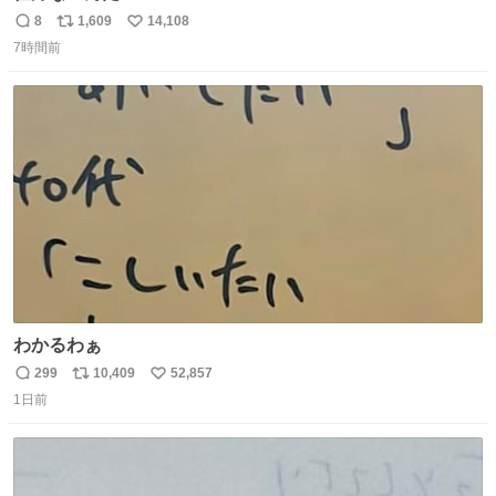
8
1,609
14,108
返
リ
い
7時間前
信
ポ
い
数
ス
ね
ト
数
数
わかるわぁ
299
10,409
52,857
返
リ
い
1日前
信
ポ
い
数
ス
ね
ト
数
数