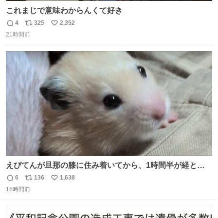
これまじで意味わからんくて好き
4
325
2,352
返
リ
い
21時間前
信
ポ
い
数
ス
ね
ト
数
数
えびてんが旦那の膝に住み着いてから、1時間半が経とう
としている。 えびてんはもう永住の意を固めており、持ち
6
136
1,638
返
リ
い
込んだおやつを所定の場所に置くなどしている。
16時間前
信
ポ
い
数
ス
ね
ト
数