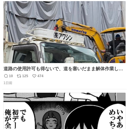
ト
数
数
道路の使用許可も得ないで、道を塞いだまま解体作業して
る。 写真を撮ろうとしたら「勝手に写真撮るな馬鹿野郎」
10
125
474
返
リ
い
と罵倒されるなど。
1日前
信
ポ
い
数
ス
ね
ト
数
数