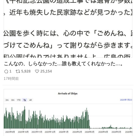
数
こんなの、しらなかった…誰も教えてくれなかった…。
1
5,928
25,154
返
リ
い
17時間前
信
ポ
い
数
ス
ね
ト
数
数