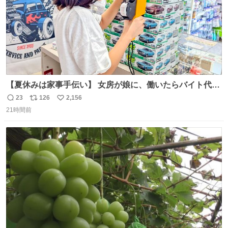
【夏休みは家事手伝い】 女房が娘に、働いたらバイト代も
らえば？と言ったら、娘は、いらない、と言って黙々と働
23
126
2,156
返
リ
い
いてくれました。 あとでソフトクリーム買ってやろうと思
21時間前
信
ポ
い
いました。
数
ス
ね
ト
数
数