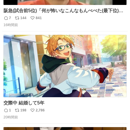
阪急(試合前5位)「何が怖いなこんなもんべべた(最下位)や
ないか！」 南海(試合前6位)「お前んとこ何位ないったい？
7
144
841
返
リ
い
ウチも人のこと言われへんけど」 阪「おーい、お互いに西
16時間前
信
ポ
い
武には勝とうぜ！」 南「分かった！分かった！」
数
ス
ね
ト
数
数
交際中 結婚して5年
1
198
2,786
返
リ
い
20時間前
信
ポ
い
数
ス
ね