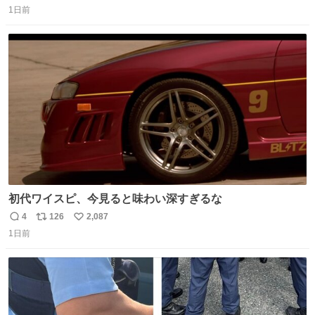
1日前
信
ポ
い
数
ス
ね
ト
数
数
初代ワイスピ、今見ると味わい深すぎるな
4
126
2,087
返
リ
い
1日前
信
ポ
い
数
ス
ね
ト
数
数