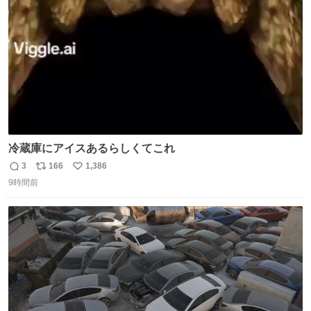
数
冷蔵庫にアイスあるらしくてこれ
3
166
1,386
返
リ
い
9時間前
信
ポ
い
数
ス
ね
ト
数
数