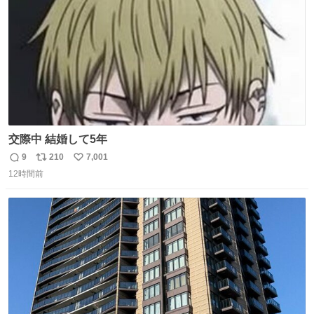
交際中 結婚して5年
9
210
7,001
返
リ
い
12時間前
信
ポ
い
数
ス
ね
ト
数
数