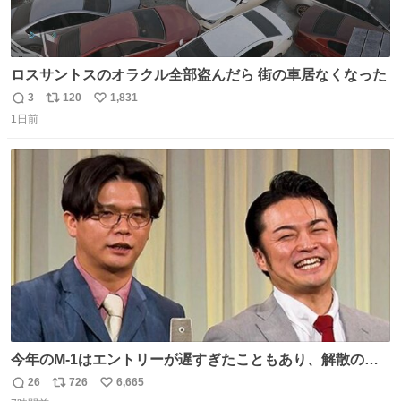
ロスサントスのオラクル全部盗んだら 街の車居なくなった
3
120
1,831
返
リ
い
1日前
信
ポ
い
数
ス
ね
ト
数
数
今年のM-1はエントリーが遅すぎたこともあり、解散の可
能性を作り出してからのスタート！！ 遅くなって申し訳な
26
726
6,665
返
リ
い