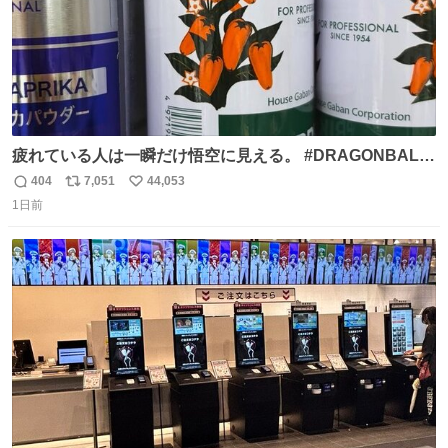
疲れている人は一瞬だけ悟空に見える。 #DRAGONBALL
#ドラゴンボール
404
7,051
44,053
返
リ
い
1日前
信
ポ
い
数
ス
ね
ト
数
数