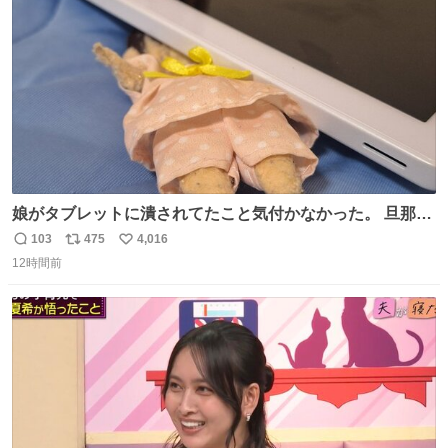
数
娘がタブレットに潰されてたこと気付かなかった。 旦那だ
けは娘の波長を感じ取れるから声出せずともSOSが伝わっ
103
475
4,016
返
リ
い
たらしい。 急いで旦那が救出して、泣きじゃくる娘に自分
12時間前
信
ポ
い
も謝って抱きしめようとしたら、ビンタされてしまった。
数
ス
ね
3回ほど。 小さい手だけど、地味に痛い。 その後、娘は旦
ト
数
数
那に泣きついてた。