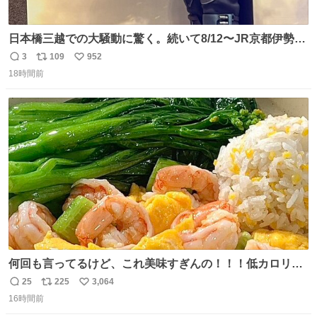
日本橋三越での大騒動に驚く。続いて8/12〜JR京都伊勢丹
でPOP UP STOREがオープンするとのこと…皆さんお怪
3
109
952
返
リ
い
我なくお買い物を🙏 写真は2026/5/21 ロードショーの前日
18時間前
信
ポ
い
。だーれも写真撮ってなかったんだけどなぁ😵‍💫
数
ス
ね
ト
数
数
何回も言ってるけど、これ美味すぎんの！！！低カロリー
で満足感エグいから一生食べてる😭
25
225
3,064
返
リ
い
16時間前
信
ポ
い