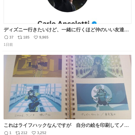
ディズニー行きたいけど、一緒に行くほど仲のいい友達が
居ない… ほんでこれ
37
185
9,965
返
リ
い
1日前
信
ポ
い
数
ス
ね
ト
数
数
これはライフハックなんですが 自分の絵を印刷してノー
トに貼って日付とキャプションを一言添えると 結構健康に
1
212
3,252