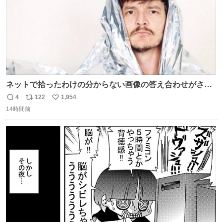
ネットで拾ったわけの分からない画像の答え合わせがされ
ていくw
4
122
1,954
返
リ
い
14時間前
信
ポ
い
数
ス
ね
ト
数
数