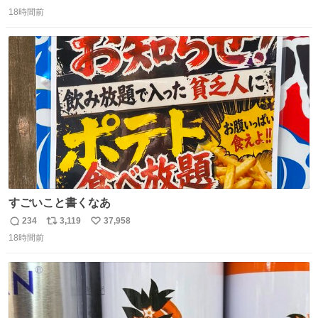
返
リ
い
いいです。
18時間前
信
ポ
い
数
ス
ね
ト
数
数
すごいこと書くなあ
234
3,119
37,958
返
リ
い
18時間前
信
ポ
い
数
ス
ね
ト
数
数