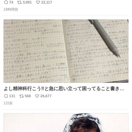
74
3,081
22,117
返
リ
い
18時間前
信
ポ
い
数
ス
ね
ト
数
数
よし精神科行こう‼️と急に思い立って困ってること書き出
してたらペン止まらなくなってすごい勢いで埋まってワロ
131
568
26,677
返
リ
い
タ
1日前
信
ポ
い
数
ス
ね
ト
数
数