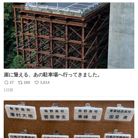
数
ス
ね
ト
数
数
崖に聳える、あの駐車場へ行ってきました。
27
260
3,014
返
リ
い
1日前
信
ポ
い
数
ス
ね
ト
数
数