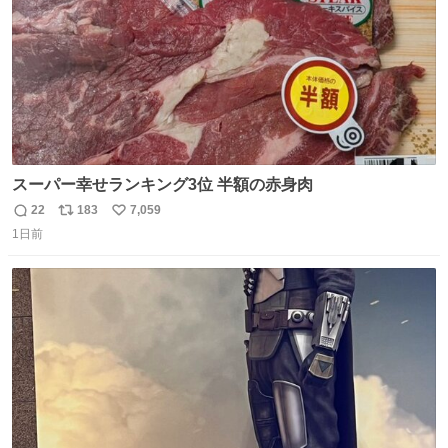
スーパー幸せランキング3位 半額の赤身肉
22
183
7,059
返
リ
い
1日前
信
ポ
い
数
ス
ね
ト
数
数