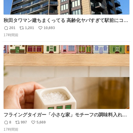
秋田タワマン建ちまくってる 高齢化ヤバすぎて駅前にコン
パクトシティつくって高齢者を住ませる考えらしい 病院も
201
1,201
10,693
返
リ
い
全部駅前にある
17時間前
信
ポ
い
数
ス
ね
ト
数
数
フライングタイガー「小さな家」モチーフの調味料入れ、
並べれば“デンマークの街並み”に ピンク・グリーン・テラ
8
997
5,669
返
リ
い
コッタの全9種 - fashion-press.net/news/149552
17時間前
信
ポ
い