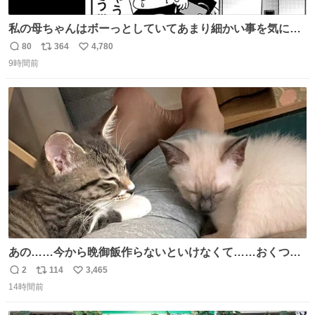
私の母ちゃんはボーっとしていてあまり細かい事を気にし
ません。優秀な人の多い現代の価値観から見ると、あまり
80
364
4,780
返
リ
い
優秀な母親ではないかもしれません。でも、だからこそ、
9時間前
信
ポ
い
私はそういう母親が大好きです。今も昔もすごくリラック
数
ス
ね
スします。「優秀」と「良い」は別なんですよね。 1/2
ト
数
数
あの……今から晩御飯作らないといけなくて……おくつろ
ぎのところ申し訳ないのですが……あの………😥
2
114
3,465
返
リ
い
14時間前
信
ポ
い
数
ス
ね