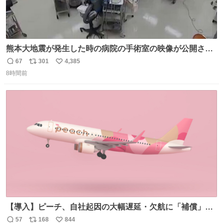
熊本大地震が発生した時の病院の手術室の映像が公開され
ていたがとにかく怖すぎる x.com/nhk_news/statu…
67
301
4,385
返
リ
い
news.web.nhk/newsweb/na/na-… #熊本 #大地震 #手術室
8時間前
信
ポ
い
数
ス
ね
ト
数
数
【導入】ピーチ、自社起因の大幅遅延・欠航に「補償」開
始へ news.livedoor.com/article/detail… 同社に起因する理
57
168
844