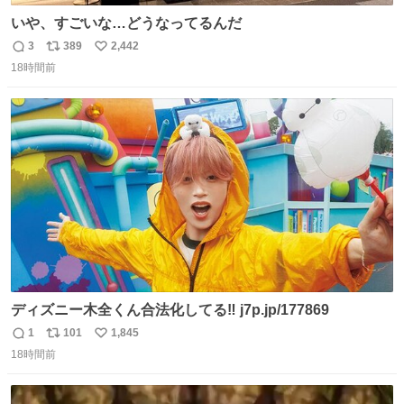
いや、すごいな…どうなってるんだ
3
389
2,442
返
リ
い
18時間前
信
ポ
い
数
ス
ね
ト
数
数
ディズニー木全くん合法化してる‼️ j7p.jp/177869
1
101
1,845
返
リ
い
18時間前
信
ポ
い
数
ス
ね
ト
数