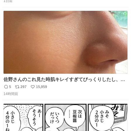
1日前
信
ポ
い
数
ス
ね
ト
数
数
佐野さんのこれ見た時肌キレイすぎてびっくりしたし、や
はりアイドルって体型･肌管理すごすぎる
5
297
15,959
返
リ
い
14時間前
信
ポ
い
数
ス
ね
ト
数
数