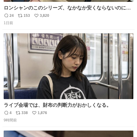
ロンシャンのこのシリーズ、なかなか安くならないのにセ
ール価格になってる🖤✨レザーなのが反則級にかわいい。
24
153
3,820
返
リ
い
持ってるだけでコーデが格上げされる。
1日前
信
ポ
い
数
ス
ね
ト
数
数
ライブ会場では、財布の判断力がおかしくなる。
4
338
1,876
返
リ
い
9時間前
信
ポ
い
数
ス
ね
ト
数