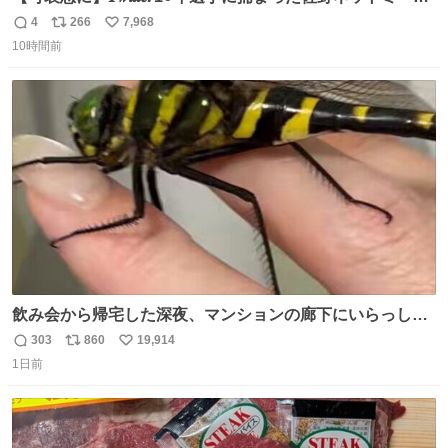
勇斗さんのコラボプリ
4
266
7,968
返
リ
い
10時間前
信
ポ
い
数
ス
ね
ト
数
数
飲み会から帰宅した深夜、マンションの廊下にいらっしゃ
ったオニヤンマ様 まさかこんな都会でお会いできるなんて
303
860
19,914
返
リ
い
思っておらず大興奮しております かっこよすぎる 指を差し
1日前
信
ポ
い
伸べると乗ってきてくれたのでひとまず一緒に帰宅しまし
数
ス
ね
たが、飛ばないということは弱っていらっしゃるのでしょ
ト
数
数
うか…素敵すぎる