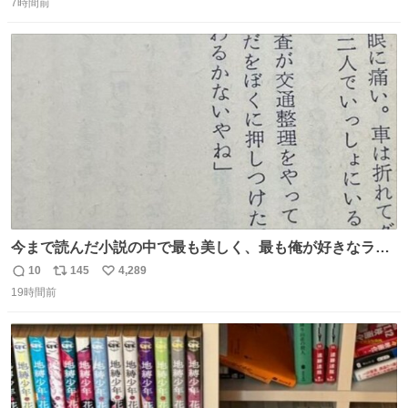
い🙏 エントリーナンバーは「GO!無策!」でかなり覚えやす
7時間前
信
ポ
い
い！応援をお願いすることになりそう！！
数
ス
ね
ト
数
数
今まで読んだ小説の中で最も美しく、最も俺が好きなラス
トシーン
10
145
4,289
返
リ
い
19時間前
信
ポ
い
数
ス
ね
ト
数
数