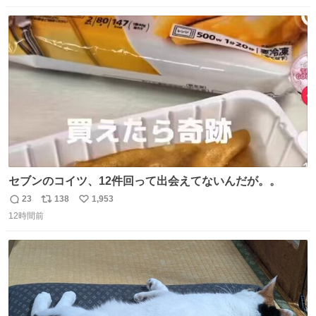
数
ス
ね
ト
数
数
セブンのコイツ、12件回って出会えてないんだが。。
23
138
1,953
返
リ
い
12時間前
信
ポ
い
数
ス
ね
ト
数
数