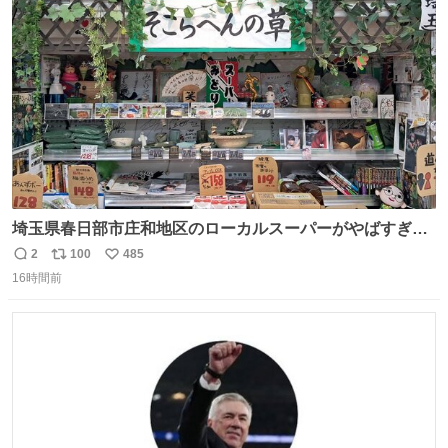
ト
数
数
埼玉県春日部市庄和地区のローカルスーパーがやばすぎ
る。どこまで売り物でどこから私物か不明なごちゃごちゃ
2
100
485
返
リ
い
の店内には埼玉自虐習字がずらり。日替わり謎汁の試食や
16時間前
信
ポ
い
そこらへんの草使用の埼玉県民限定弁当、コアラのマーチ
数
ス
ね
どわあ～な謎パンなどなんでもあり。クレヨンしんちゃん
ト
数
数
を生んだ町、強すぎる。