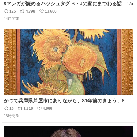
#マンガが読めるハッシュタグ B・Jの家にまつわる話 1/6
125
4,798
13,600
返
リ
い
14時間前
信
ポ
い
数
ス
ね
ト
数
数
かつて兵庫県芦屋市にありながら、81年前のきょう、8月6
日の阪神大空襲の折に残念ながら焼失した、 #ゴッホ の幻
10
1,316
4,666
返
リ
い
の「 #ヒマワリ 」。 当館は、東京都にある武者小路実篤記
16時間前
信
ポ
い
念館にご協力いただき、当時発行されたカラー印刷画集よ
数
ス
ね
り陶板で原寸大に再現し、2014年より展示しています。 #
ト
数