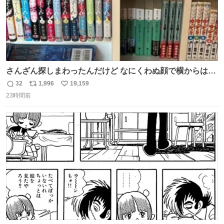
さんざん探しまわったんだけど なにくわぬ顔で横からはえ
てた
32
1,996
19,159
返
リ
い
23時間前
信
ポ
い
数
ス
ね
ト
数
数