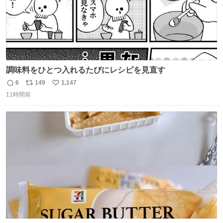
調味料をひとつ入れるたびにレシピを見直す
6
149
1,147
返
リ
い
11時間前
信
ポ
い
数
ス
ね
ト
数
数