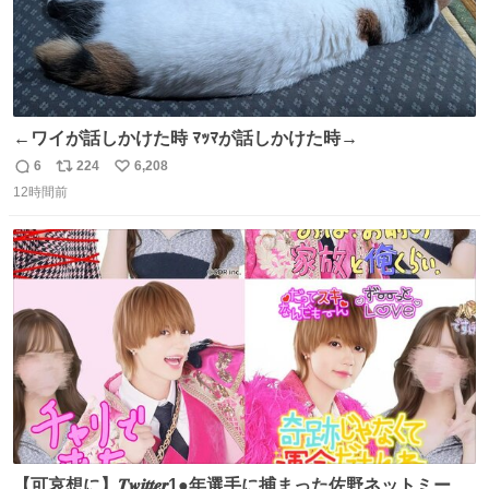
←ワイが話しかけた時 ﾏｯﾏが話しかけた時→
6
224
6,208
返
リ
い
12時間前
信
ポ
い
数
ス
ね
ト
数
数
【可哀想に】𝑻𝒘𝒊𝒕𝒕𝒆𝒓1●年選手に捕まった佐野ネットミーム