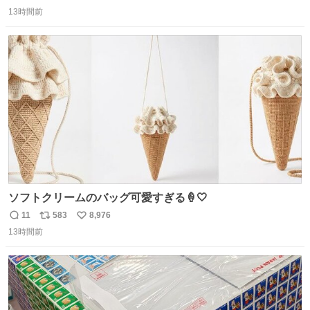
返
リ
い
由によって大幅遅延や欠航が発生した場合、乗客が負担し
13時間前
信
ポ
い
た宿泊費や交通費を、領収書の事後申請に基づき、国内線
数
ス
ね
は1人あたり上限1万円、国際線は上限2万円まで支払う。
ト
数
数
ソフトクリームのバッグ可愛すぎる🍦🤍
11
583
8,976
返
リ
い
13時間前
信
ポ
い
数
ス
ね
ト
数
数