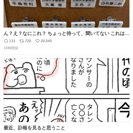
ん？え？なにこれ？ ちょっと待って、聞いてない これは販
売されているのもですか？
131
720
20,545
返
リ
い
16時間前
信
ポ
い
数
ス
ね
ト
数
数
最近、訃報を見ると思うこと