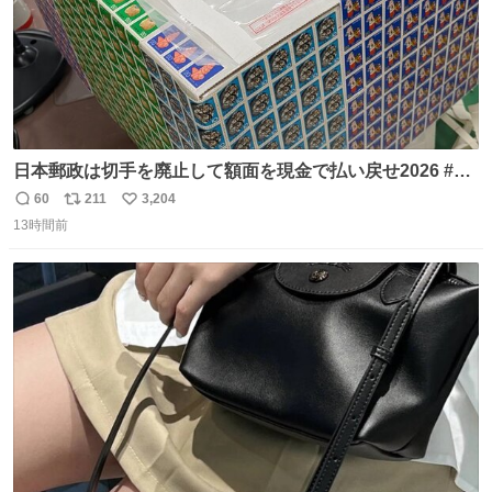
日本郵政は切手を廃止して額面を現金で払い戻せ2026 #日
本郵政 @JapanPostHD_PR
60
211
3,204
返
リ
い
13時間前
信
ポ
い
数
ス
ね
ト
数
数