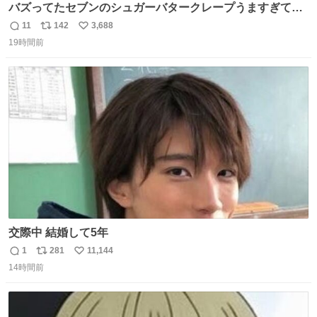
バズってたセブンのシュガーバタークレープうますぎて
7NOWで買い溜め🛒💭
11
142
3,688
返
リ
い
19時間前
信
ポ
い
数
ス
ね
ト
数
数
交際中 結婚して5年
1
281
11,144
返
リ
い
14時間前
信
ポ
い
数
ス
ね
ト
数
数