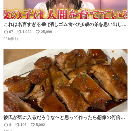
これは名言すぎる😂 (消しゴム食べた6歳の弟を思い出しな
がら)
67
1,022
25,999
返
リ
い
23時間前
信
ポ
い
数
ス
ね
ト
数
数
彼氏が気に入るだろうな〜と思って作ったら想像の何倍も
美味しい美味しい言ってくれて嬉しい
4
106
5,092
返
リ
い