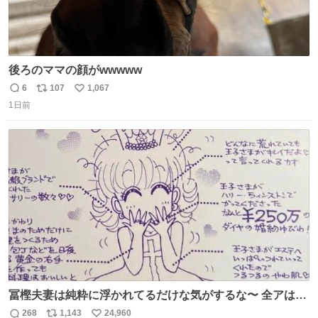
後ろのママの顔がwwwww
6
107
1,067
返
リ
い
1日前
信
ポ
い
数
ス
ね
ト
数
数
冨樫夫妻は純粋に浮かれてるだけな気がするな〜 全アはこ
こに自分の市場価値的なものを上乗せするので、 すっぴん
268
1,143
24,960