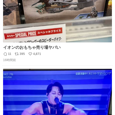
イオンのおもちゃ売り場ヤバい
11
395
4,871
返
リ
い
16時間前
信
ポ
い
数
ス
ね
ト
数
数