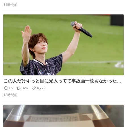
返
リ
い
感覚助かる🙂‍↕️🙂‍↕️🙂‍↕️
14時間前
信
ポ
い
数
ス
ね
ト
数
数
この人だけずっと目に光入ってて事故画一枚もなかったす
ごい #TravisJapan #Jリーグ
15
326
4,729
返
リ
い
13時間前
信
ポ
い
数
ス
ね
ト
数
数