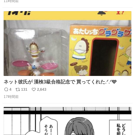
11時間前
信
ポ
い
数
ス
ね
ト
数
数
ネット彼氏が 漢検3級合格記念で 買ってくれた.ᐟ.ᐟ🩵
4
131
2,643
返
リ
い
17時間前
信
ポ
い
数
ス
ね
ト
数
数