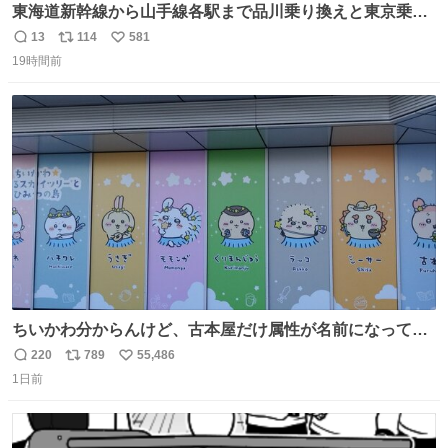
東海道新幹線から山手線各駅まで品川乗り換えと東京乗り
換え。どっちが早いか？どっちが安いか？を調べてみた。
13
114
581
返
リ
い
数字は早い方の駅からの所要時間。駅名色分けは運賃が安
19時間前
信
ポ
い
い方で色分け。赤白抜き＝品川 青白抜き＝東京。黒字は
数
ス
ね
運賃が同じ。→
ト
数
数
ちいかわ分からんけど、古本屋だけ属性が名前になってる
のはどういうこと？
220
789
55,486
返
リ
い
1日前
信
ポ
い
数
ス
ね
ト
数