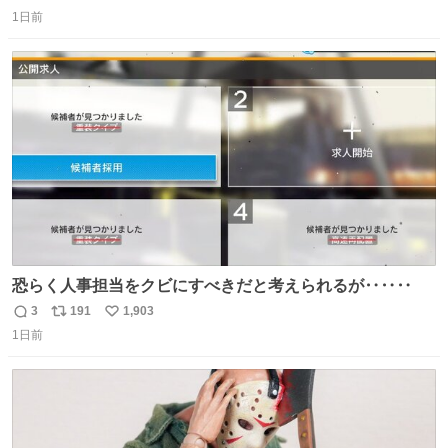
返
リ
い
＆寝起きのボサボサ頭でも「今日も可愛いね」が止まらな
1日前
信
ポ
い
い。放っておくと永遠に髪撫でてきて作業進まない()
数
ス
ね
156cm40kg、年中日焼け止めとお友達の私より綺麗な手や
ト
数
数
めてもろて とか言う
恐らく人事担当をクビにすべきだと考えられるが‥‥‥
3
191
1,903
返
リ
い
1日前
信
ポ
い
数
ス
ね
ト
数
数