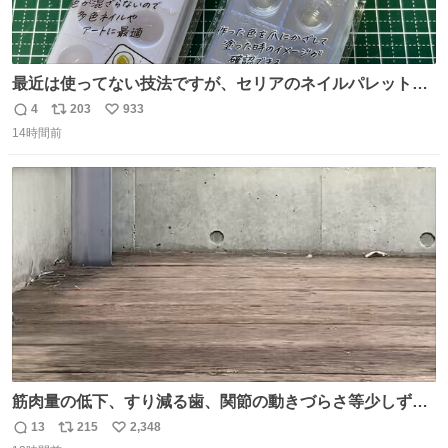
最近は使ってない技法ですが、セリアのネイルパレットの
四隅をハサミで切り落とし、やすりがけすればミニチュア
4
203
933
返
リ
い
食器ができます。 底にストローをカットしたものを接着し
14時間前
信
ポ
い
塗装すれば茶碗になります。素材が塩化ビニルなので接着
数
ス
ね
剤や塗料は対応したものを使うと良いです。 透明はそのま
ト
数
数
までも使えます。
筋肉量の低下、すり減る歯、関節の動きづらさ等少しずつ
現れる変化。 ごはんを細かくすることで #風花 の歯に代わ
13
215
2,348
返
リ
い