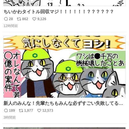
ちいかわタイトル回収マジ！！！！！！？？？？？？
28
862
9,126
返
リ
い
12時間前
信
ポ
い
数
ス
ね
ト
数
数
新人のみんな！先輩たちもみんな必ずすごい失敗してるか
ら、ちいさいことは気にしなくてヨシ！ #現場猫
189
1,977
12,573
返
リ
い
3時間前
信
ポ
い
数
ス
ね