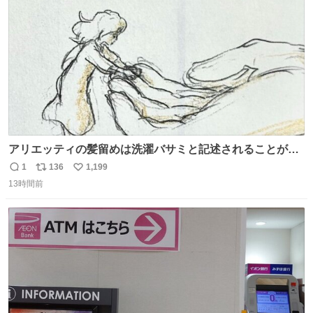
数
アリエッティの髪留めは洗濯バサミと記述されることが多
いですが、もっと小さいプラスチックのクリップです。 バ
1
136
1,199
返
リ
い
ネは使いやすいように強度を調整してあるはず。
13時間前
信
ポ
い
数
ス
ね
ト
数
数