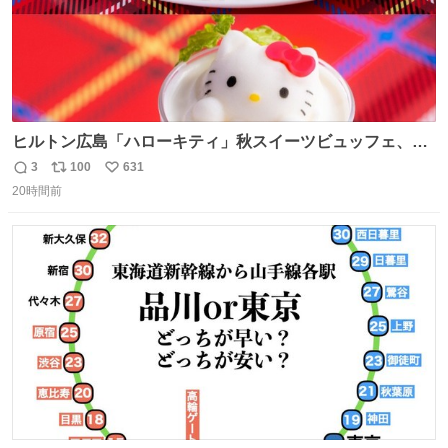
ヒルトン広島「ハローキティ」秋スイーツビュッフェ、栗
ケーキやりんご型シューなど秋の味覚スイーツ - fashion-
3
100
631
返
リ
い
press.net/news/149614
20時間前
信
ポ
い
数
ス
ね
ト
数
数