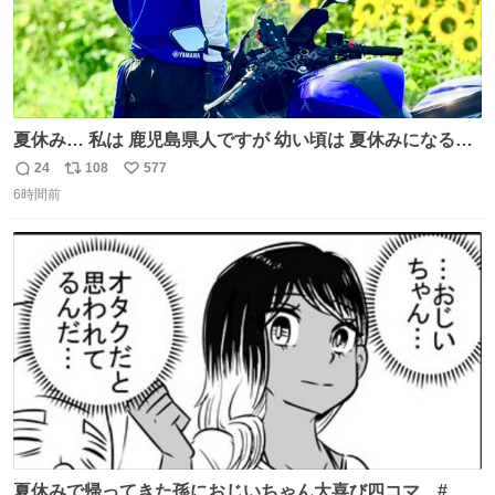
夏休み… 私は 鹿児島県人ですが 幼い頃は 夏休みになると
母の郷… 山梨へ遊びに行くのが楽しみでした 母の実家へ 1
24
108
577
返
リ
い
ヶ月近く泊まって … … 今の私は 医療従事者 お盆休み？ﾅﾆ
6時間前
信
ポ
い
ｿﾚｵｲｼｲﾉ?(笑 … … 子どもの頃 山梨で見た ひまわり畑の風
数
ス
ね
景 淡い記憶 そんな思い出の風景… ありますか？
ト
数
数
夏休みで帰ってきた孫におじいちゃん大喜び四コマ #四