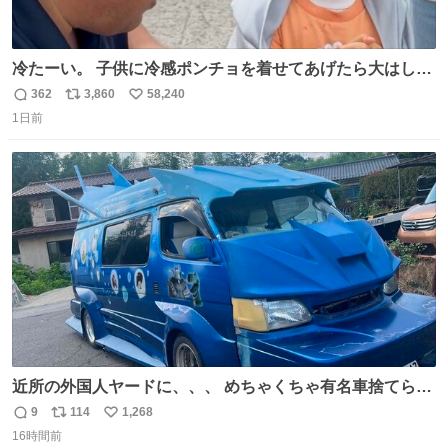
冷たーい。 子供に冷感ポンチョを着せてあげたら大はしゃ
ぎで喜んでくれました。 こんな素敵な代物を提供してくれ
362
3,860
58,240
返
リ
い
た山口県の恩師に感謝。
1日前
信
ポ
い
数
ス
ね
ト
数
数
近所の外国人ヤードに、、、 めちゃくちゃ有名車捨てられ
てました😭 外装ぼろぼろだし、、 中も何にも残ってない
9
114
1,268
返
リ
い
し、、 可哀想に😢😢 今まで数十年お疲れ様でした、、 #バ
16時間前
信
ポ
い