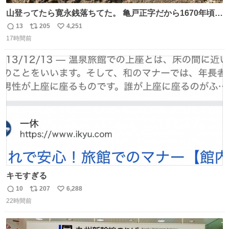
山登ってたら寛永銭落ちてた。 亀戸正字だから1670年頃に
鋳造されたもの。
13
205
4,251
返
リ
い
17時間前
信
ポ
い
数
ス
ね
ト
数
数
キモすぎる
10
207
6,288
返
リ
い
22時間前
信
ポ
い
数
ス
ね
ト
数