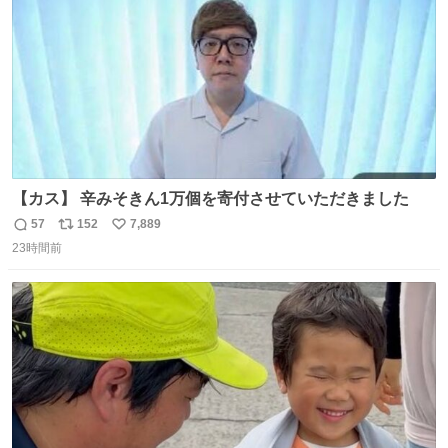
ベルガモット、
【カス】 辛みそきん1万個を寄付させていただきました
57
152
7,889
返
リ
い
23時間前
信
ポ
い
数
ス
ね
ト
数
数