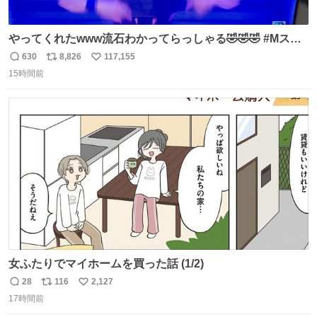
やってくれたwww流石わかってらっしゃる🤣🤣🤣 #Mステ
#西川貴教
630
8,826
117,155
返
リ
い
15時間前
信
ポ
い
数
ス
ね
ト
数
数
女ふたりでマイホームを買った話 (1/2)
28
116
2,127
返
リ
い
17時間前
信
ポ
い