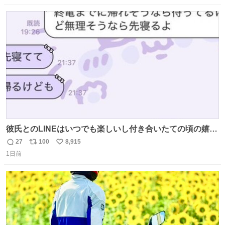
ニング #当時 #廃車 #勿体無い
数
ス
ね
ト
数
数
彼氏とのLINEはいつでも楽しいし付き合いたての頃の嬉し
かったLINEは無限にあるけど(同棲前は1日で各50通くらい
27
100
8,915
返
リ
い
送りあってたし)最近嬉しかったのはこれ
1日前
信
ポ
い
数
ス
ね
ト
数
数