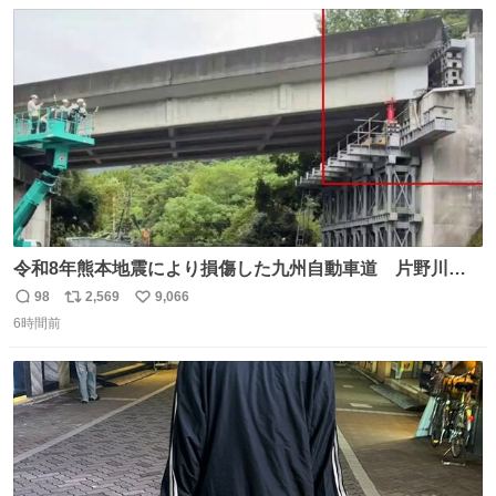
数
ス
ね
ト
数
数
令和8年熊本地震により損傷した九州自動車道 片野川橋
（下り線）の復旧作業を行っています。 タイムラプス動画
98
2,569
9,066
返
リ
い
で、段差が生じた橋桁をジャッキアップしている様子をご
6時間前
信
ポ
い
紹介します。 引き続き、早期復旧に向けて着実に工事を進
数
ス
ね
めてまいります。 #NEXCO西日本 #熊本地震
ト
数
数