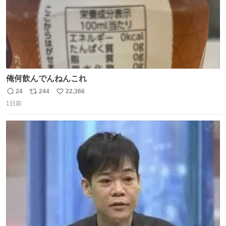
俺何飲んでんねんこれ
24
244
22,366
返
リ
い
1日前
信
ポ
い
数
ス
ね
ト
数
数