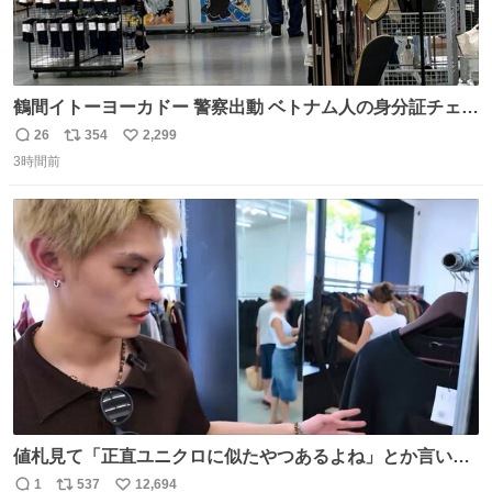
鶴間イトーヨーカドー 警察出動 ベトナム人の身分証チェッ
クを開店前に実施、店内まで見張りにきてます。不法滞在
26
354
2,299
返
リ
い
者は覚悟してお越しください。
3時間前
信
ポ
い
数
ス
ね
ト
数
数
値札見て「正直ユニクロに似たやつあるよね」とか言い出
すの好きすぎるWWWWWWWWWWWWW こちら側と同じ
1
537
12,694