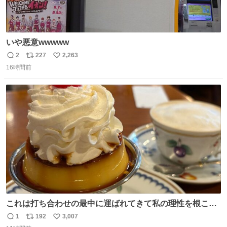
いや悪意wwwww
2
227
2,263
返
リ
い
16時間前
信
ポ
い
数
ス
ね
ト
数
数
これは打ち合わせの最中に運ばれてきて私の理性を根こそ
ぎ奪い去ったプリンの写真です。
1
192
3,007
返
リ
い