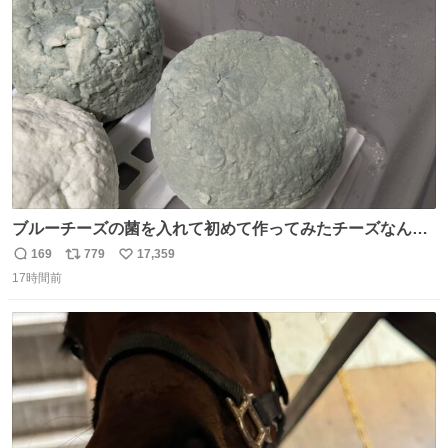
ト
数
数
ブルーチーズの菌を入れて初めて作ってみたチーズなんだ
けど 本能でちょっとヤバいと思っちゃう見た目だな
169
779
17,359
返
リ
い
17時間前
信
ポ
い
数
ス
ね
ト
数
数