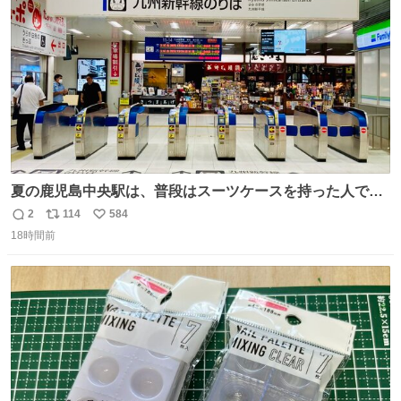
数
夏の鹿児島中央駅は、普段はスーツケースを持った人で溢
れています。 しかし、今日の夕方では、1〜2人しか見ませ
2
114
584
返
リ
い
んでした。 近くの『みやげ横丁』も、お客さんが少なかっ
18時間前
信
ポ
い
たです。 九州新幹線は新水俣駅駅まで復旧しましたが、や
数
ス
ね
はり全線が通れないとキツイですね。 こういう時は、地元
ト
数
数
民が支えましょ。