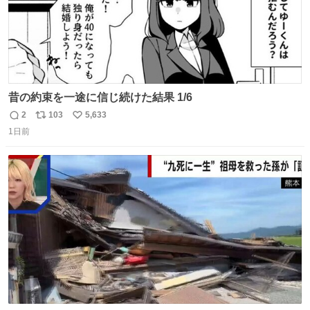
昔の約束を一途に信じ続けた結果 1/6
2
103
5,633
返
リ
い
1日前
信
ポ
い
数
ス
ね
ト
数
数