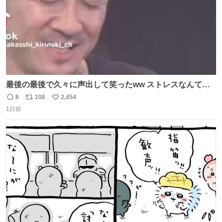
最後の最後で久々に声出して笑ったww ストレスなんて笑
って吹き飛ばせ！！ #水曜日のダウンタウン #大友康平
8
108
2,454
返
リ
い
1日前
信
ポ
い
数
ス
ね
ト
数
数