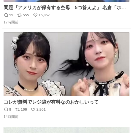
問題『アメリカが保有する空母 5つ答えよ』 名倉「ホン
マごめん、日本」
59
555
15,857
返
リ
い
17時間前
信
ポ
い
数
ス
ね
ト
数
数
コレが無料でレジ袋が有料なのおかしいって
9
106
2,901
返
リ
い
14時間前
信
ポ
い
数
ス
ね
ト
数