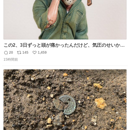
この2、3日ずっと頭が痛かったんだけど、気圧のせいかし
ら…
20
145
1,459
返
リ
い
15時間前
信
ポ
い
数
ス
ね
ト
数
数