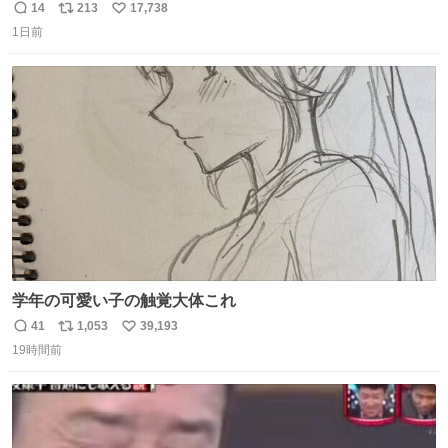
14
213
17,738
返
リ
い
1日前
信
ポ
い
数
ス
ね
ト
数
数
学年の可愛い子の触覚大体これ
41
1,053
39,193
返
リ
い
19時間前
信
ポ
い
数
ス
ね
ト
数
数