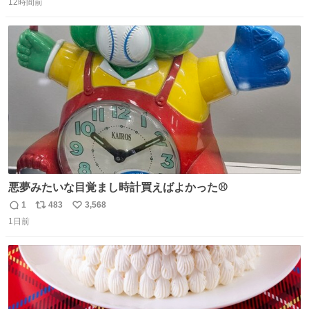
るよ。サプリを食べてもらうことで筋肉や関節をサポート
12時間前
信
ポ
い
しようね 風花が無理なく続けられる範囲で、高齢のステー
数
ス
ね
ジまで頑張ってきたその身体も風花の意思も大切にしてい
ト
数
数
くよ #徳山動物園
悪夢みたいな目覚まし時計買えばよかった⚾
1
483
3,568
返
リ
い
1日前
信
ポ
い
数
ス
ね
ト
数
数