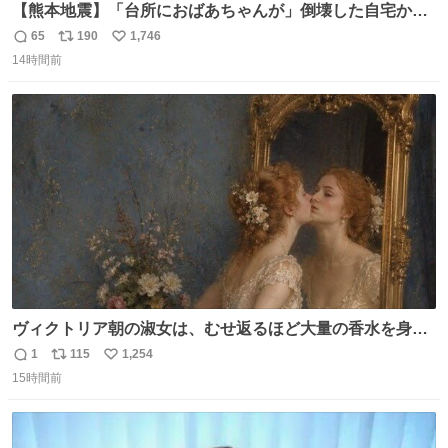
【熊本地震】「台所におばあちゃんが」倒壊した自宅から
孫が救出 地震発生時、台所で夕食の準備をしていた祖母の
65
190
1,746
返
リ
い
「助けて」という声。祖母を背負い、助け出した孫が「命
14時間前
信
ポ
い
があったのは奇跡」と当時の状況を語った。
数
ス
ね
ト
数
数
ヴィクトリア朝の淑女は、むせ返るほど大量の香水を身に
つけるものではないとされていた。それでも香水は、髪や
1
115
1,254
返
リ
い
肌の手入れと同じくらい、ヴィクトリア朝の女性達の美容
15時間前
信
ポ
い
習慣に欠かせないものだった。 当時の香水は、現在私たち
数
ス
ね
が知る香水よりも単純な組成で、その大部分は薔薇、菫、
ト
数
数