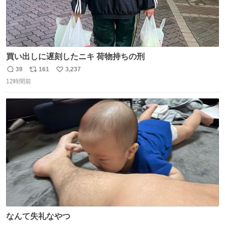
買い出しに遅刻したニキ 荷物持ちの刑
39
161
3,237
返
リ
い
12時間前
信
ポ
い
数
ス
ね
ト
数
数
なんて失礼なやつ