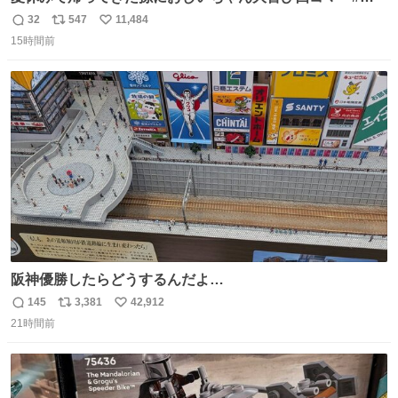
コマ漫画 #Web漫画 #漫画が読めるハッシュタグ
32
547
11,484
返
リ
い
15時間前
信
ポ
い
数
ス
ね
ト
数
数
阪神優勝したらどうするんだよ…
145
3,381
42,912
返
リ
い
21時間前
信
ポ
い
数
ス
ね
ト
数
数