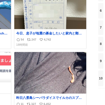
6
7
ch
今日、息子が地震の募金したいと家内と郵便
局に行ったみたいです。おもちゃとか買う選
54
247
4,742
返
リ
い
択肢もあったと思うけど、自分で貯めてた2万
8
18時間前
災害救
円を役に立てて欲しい、みんなも元気になっ
信
ポ
い
い
て欲しいと。家内も一緒に募金したので、自
数
ス
ね
発表し
分も何かできたらなぁと思いました。
ト
数
Con」
9
数
10
昨日八景島シーパラダイスでイルカのスプラ
ッシュを浴びたらゲソのおまけがついてきま
11
327
6,452