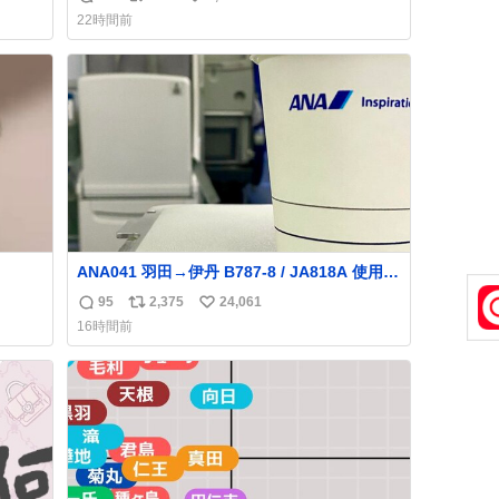
返
リ
い
した。誰の食べカスかわからないけど、とて
22時間前
も愛おしいです。こんなおまけまで付けても
信
ポ
い
らって感謝しかありません。 #ふれあいラグ
数
ス
ね
ーン #横浜八景島シーパラダイス
ト
数
数
ANA041 羽田→伊丹 B787-8 / JA818A 使用機
到着遅れにつき 「安全に支障ない範囲で1分1
95
2,375
24,061
返
リ
い
秒でも遅延回復に努めております」と機長の
16時間前
気合い十分！ が、フライトは順調に進みす
信
ポ
い
ぎ… 「飛ばしすぎたせいか現在奈良県上空で
数
ス
ね
の待機を命じられております」 でコンソメス
ト
数
ープ吹き出しそうになりましたw
数