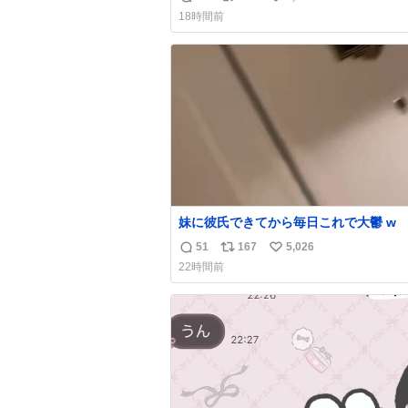
返
リ
い
18時間前
信
ポ
い
数
ス
ね
ト
数
数
妹に彼氏できてから毎日これで大鬱 w
51
167
5,026
返
リ
い
22時間前
信
ポ
い
数
ス
ね
ト
数
数