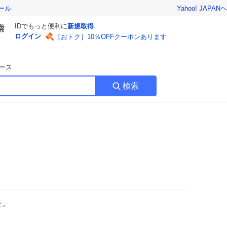
Yahoo! JAPAN
ヘ
ール
IDでもっと便利に
新規取得
ログイン
［おトク］10％OFFクーポンあります
ース
検索
た。