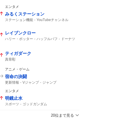
エンタメ
みるくステーション
ステーション機能
YouTubeチャンネル
レイブンクロー
ハリー・ポッター
ハッフルパフ
ドーナツ
クリスピークリームドーナツ
ティガダーク
真骨彫
アニメ・ゲーム
宿命の決闘
更新情報
Vジャンプ
ジャンプ
エンタメ
明鏡止水
スポーツ
ゴッドガンダム
20位まで見る