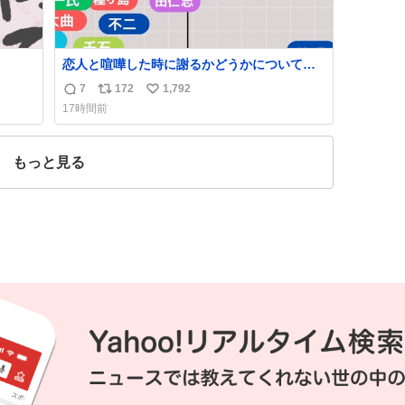
恋人と喧嘩した時に謝るかどうかについて考
えてみました💭 ▶︎自分から謝る or 悪くない
7
172
1,792
返
リ
い
なら謝らない ▶︎ねちねちする or さっぱりし
17時間前
ている 個人的見解です！色々と許してくださ
信
ポ
い
い！
数
ス
ね
ト
数
もっと見る
数