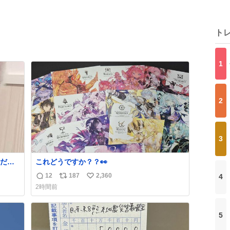
ト
1
2
3
だ
これどうですか？？👀
があ
12
187
2,360
4
返
リ
い
2時間前
信
ポ
い
数
ス
ね
ト
数
5
数