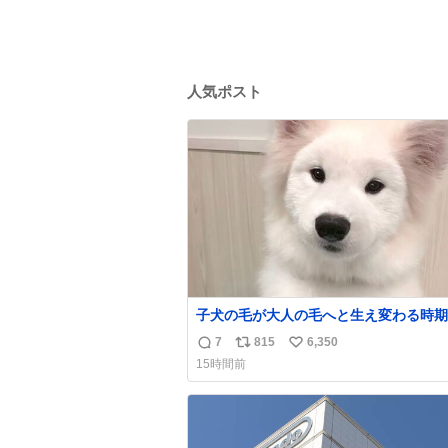
人気ポスト
子犬の毛が大人の毛へと生え変わる時期
け、着ぐるみを着てるように見える良さ
7
815
6,350
返
リ
い
ります
15時間前
信
ポ
い
数
ス
ね
ト
数
数