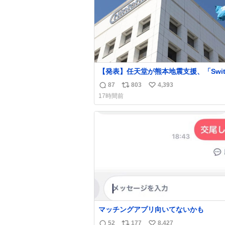
【発表】任天堂が熊本地震支援、「Swit
2」など無償修理へ 保証切れでも対象
87
803
4,393
返
リ
い
news.livedoor.com/article/detail… 任天堂が
17時間前
令和8年熊本地震の被災者支援として、
信
ポ
い
助法適用地域からの同社製品の修理につ
数
ス
ね
て、27年2月1日まで無償で対応すると
ト
数
た。「Switch 2」や「Switch」「Joy-
数
などが対象。
マッチングアプリ向いてないかも
52
177
8,427