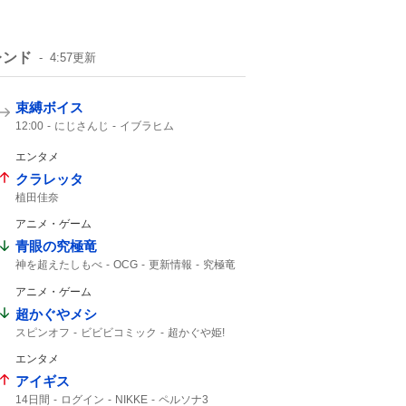
レンド
4:57
更新
束縛ボイス
12:00
にじさんじ
イブラヒム
エンタメ
クラレッタ
植田佳奈
アニメ・ゲーム
青眼の究極竜
神を超えたしもべ
OCG
更新情報
究極竜
神を超えた
アニメ・ゲーム
超かぐやメシ
スピンオフ
ビビビコミック
超かぐや姫!
0話
10年後
Web漫画
京都 IP書店
エンタメ
超かぐや姫
超かぐや
アイギス
14日間
ログイン
NIKKE
ペルソナ3