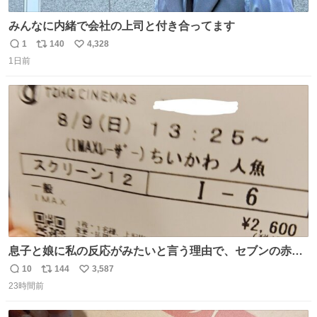
みんなに内緒で会社の上司と付き合ってます
1
140
4,328
返
リ
い
1日前
信
ポ
い
数
ス
ね
ト
数
数
息子と娘に私の反応がみたいと言う理由で、セブンの赤魚
の煮付けを食べさせられ、ちいかわの映画に連れてこられ
10
144
3,587
返
リ
い
ました 一体どういうことなんやで…
23時間前
信
ポ
い
数
ス
ね