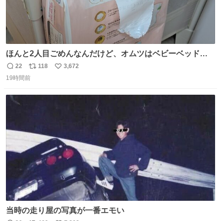
ほんと2人目ごめんなんだけど、オムツはベビーベッドにS
字フックで吊るしてる😂
22
118
3,672
返
リ
い
19時間前
信
ポ
い
数
ス
ね
ト
数
数
当時の走り屋の写真が一番エモい