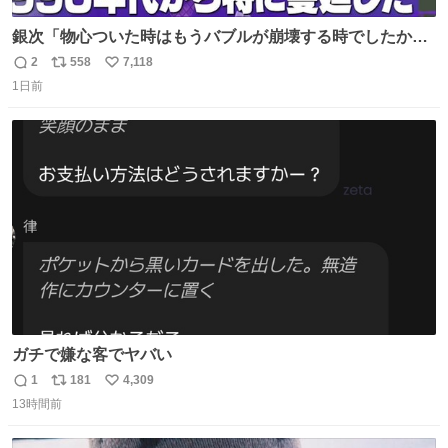
銀次「物心ついた時はもうバブルが崩壊する時でしたか
ら。不況の中に育ち、自分の好きなことをして、夢を叶え
2
558
7,118
返
リ
い
なさいと、いうふうに言われました。その1990年代から特
1日前
信
ポ
い
に蔓延しましたこの個人主義教育が生み出した化け物、そ
数
ス
ね
れが私 渡辺銀次でございます」
ト
数
数
youtu.be/QBDnUH0BFPQ
ガチで嫌な客でヤバい
1
181
4,309
返
リ
い
13時間前
信
ポ
い
数
ス
ね