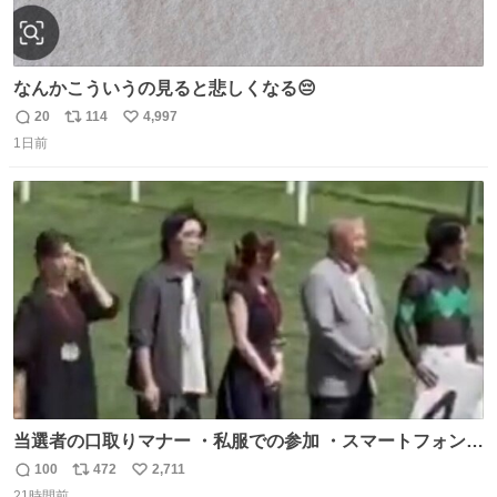
なんかこういうの見ると悲しくなる😔
20
114
4,997
返
リ
い
1日前
信
ポ
い
数
ス
ね
ト
数
数
当選者の口取りマナー ・私服での参加 ・スマートフォンで
の撮影 ・調教師へ自分から握手を求める行為 ・シャツをズ
100
472
2,711
返
リ
い
ボンにインしていない服装 ・ボディーバッグの着用 私も口
21時間前