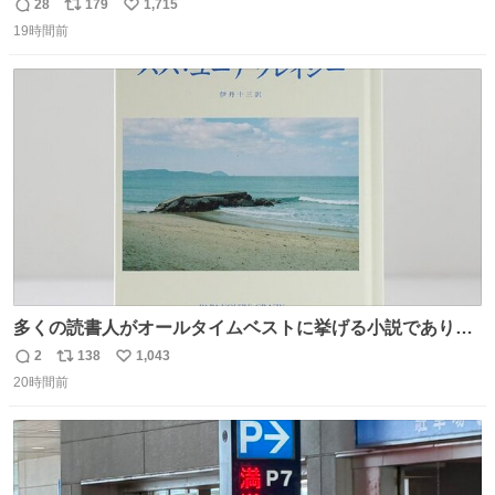
だった「ばぁばのじぃじ」
28
179
1,715
返
リ
い
news.livedoor.com/article/detail… 中島は明治時代の文
19時間前
信
ポ
い
豪・国木田独歩の玄孫だという。国木田との関係は「ばあ
数
ス
ね
ちゃんのじいちゃん」だとし、“歩”という名前も独歩から
ト
数
数
取られているとのこと。
多くの読書人がオールタイムベストに挙げる小説でありな
がら長いこと絶版になっていた本書、思い入れの深い小さ
2
138
1,043
返
リ
い
な版元さんからとても美しい装丁で復刊されました。い
20時間前
信
ポ
い
や〜素晴らしいですね。 パパ・ユーア クレイジー
数
ス
ね
rebelbooks.theshop.jp/items/153696070
ト
数
数