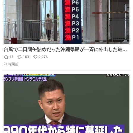
台風で二日間缶詰めだった沖縄県民が一斉に外出した結
果、パルコの駐車場フル満車🤣
13
163
2,276
返
リ
い
21時間前
信
ポ
い
数
ス
ね
ト
数
数