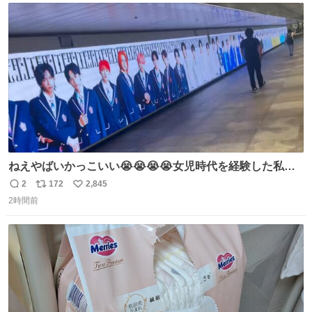
ト
数
数
ねえやばいかっこいい😭😭😭😭女児時代を経験した私に
ぶっ刺さりなんだが😭😭😭😭😭
2
172
2,845
返
リ
い
2時間前
信
ポ
い
数
ス
ね
ト
数
数