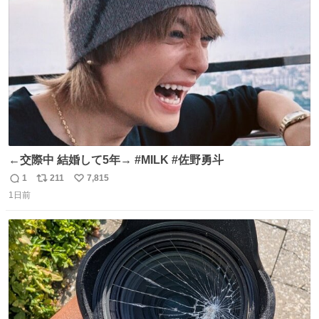
ト
数
数
←交際中 結婚して5年→ #MILK #佐野勇斗
1
211
7,815
返
リ
い
1日前
信
ポ
い
数
ス
ね
ト
数
数