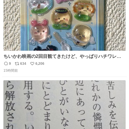
ちいかわ映画の2回目観てきたけど、やっぱりハチワレの
「ハモりすごいよッ…」に対するちいかわの「エ゛ッ!?(い
9
634
6,206
返
リ
い
まそんな場合じゃねぇだろお前よぉ)」が面白すぎる。
15時間前
信
ポ
い
数
ス
ね
ト
数
数