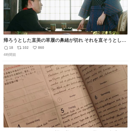
帰ろうとした直美の草履の鼻緒が切れ それを直そうとした
小川がさらに壊し…… 結果、直美をおんぶして送ることに
18
102
860
返
リ
い
なりました。 👇鼻緒はいつも恋のキューピッド？
4時間前
信
ポ
い
web.nhk/tv/an/kazekaor…［見逃し配信中］ #朝ドラ #風
数
ス
ね
薫る 上坂樹里 甲斐翔真
ト
数
数