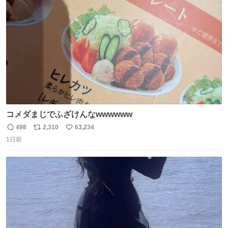
ト
数
数
コメダまじでふざけんなwwwwww
498
2,310
63,234
返
リ
い
1日前
信
ポ
い
数
ス
ね
ト
数
数