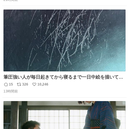
信
ポ
い
ドリに参加したいので、出禁になる前に繰り返し案内して
数
ス
ね
ほしい #DMMバヌーシ
ト
数
数
筆圧強い人が毎日起きてから寝るまで一日中絵を描いてる
とこうなる。 異常事態です。
15
326
10,246
返
リ
い
13時間前
信
ポ
い
数
ス
ね
ト
数
数