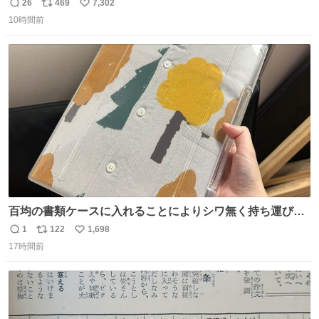
26
469
7,302
返
リ
い
10時間前
信
ポ
い
数
ス
ね
ト
数
数
百均の書類ケースに入れることによりシワ無く持ち運びに
成功 いつも劇場のアイロンをお借りしていた ㅤ だいぶ前に
1
122
1,698
返
リ
い
楽屋で誰かが入れているのを見て「真似しよう」と思った
17時間前
信
ポ
い
のを長らく忘れていた 誰だっけ
数
ス
ね
ト
数
数