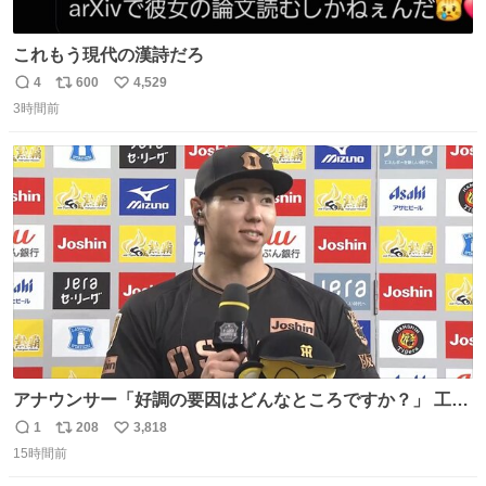
これもう現代の漢詩だろ
4
600
4,529
返
リ
い
3時間前
信
ポ
い
数
ス
ね
ト
数
数
アナウンサー「好調の要因はどんなところですか？」 工藤
「え〜、、、要因、、、」 阪神ファン「ﾌｧﾝﾉｵｶｹﾞｰ!」 工藤
1
208
3,818
返
リ
い
「ファンのおかげですっ！😎」 阪神ファンやっぱりオモロ
15時間前
信
ポ
い
すぎ笑
数
ス
ね