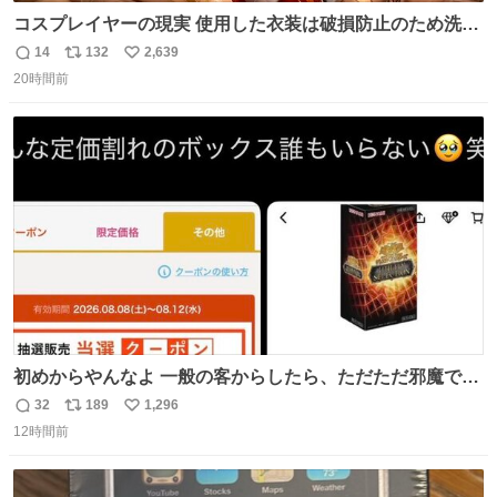
コスプレイヤーの現実 使用した衣装は破損防止のため洗濯
機に入れられないので、大体こんな感じで浸け置きした後
14
132
2,639
返
リ
い
に手洗い…
20時間前
信
ポ
い
数
ス
ね
ト
数
数
初めからやんなよ 一般の客からしたら、ただただ邪魔でし
かないのよ
32
189
1,296
返
リ
い
12時間前
信
ポ
い
数
ス
ね
ト
数