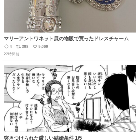
マリーアントワネット展の物販で買ったドレスチャームを
流行りのめじるしアクセサリーにして、リップにつけた
4
398
9,069
返
リ
い
り、同じく物販で購入したシュシュにつけたりしています
22時間前
信
ポ
い
💄💎
数
ス
ね
ト
数
数
突きつけられた厳しい結婚条件 1/5