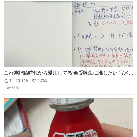
ト
数
数
これ簿記論時代から愛用してる 全受験生に推したい 写メし
たとこ、ピーーてレシートよりひと回り大きいサイズくら
7
109
1,703
返
リ
い
いで、シールで出てくるからペターって貼って間違ったと
13時間前
信
ポ
い
こメモメモして持ち歩いてるの 便利だから使って 回し者で
数
ス
ね
もPRでもないよ
ト
数
数