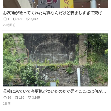
お友達が送ってくれた写真なんだけど羨ましすぎて禿げそ
う
1
170
2,047
返
リ
い
22時間前
信
ポ
い
数
ス
ね
ト
数
数
母校に来ていて今更気がついたのだが元々ここには何があ
ったのだろう…？_:(´ཀ`」 ∠):
20
130
3,165
返
リ
い
1日前
信
ポ
い
数
ス
ね