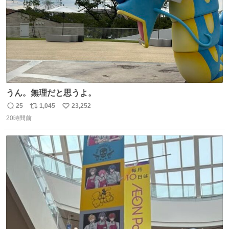
うん。無理だと思うよ。
25
1,045
23,252
返
リ
い
20時間前
信
ポ
い
数
ス
ね
ト
数
数