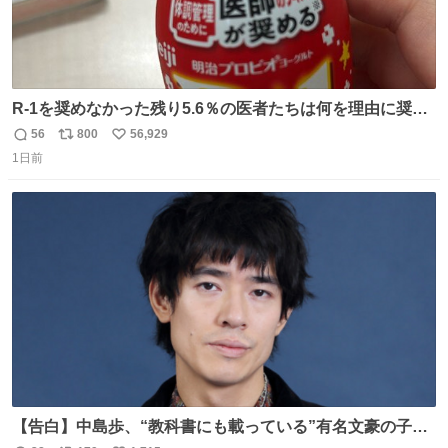
R-1を奨めなかった残り5.6％の医者たちは何を理由に奨め
なかったのかガチで気になってきてやばい勉強どころじゃ
56
800
56,929
返
リ
い
ない
1日前
信
ポ
い
数
ス
ね
ト
数
数
【告白】中島歩、“教科書にも載っている”有名文豪の子孫