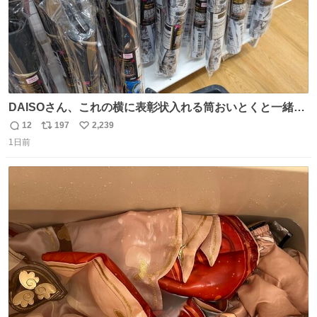
DAISOさん、これの横に表彰状入れる筒おいとくと一緒に
売れますのでご検討下さい
12
197
2,239
返
リ
い
1日前
信
ポ
い
数
ス
ね
ト
数
数