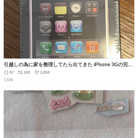
数
引越しの為に家を整理してたら出てきた iPhone 3Gの完全
未開封品 かなり前に楽天だかで買った多分未使用のデモ機
57
163
3,204
返
リ
い
で-が出るのだと思うんだよね ヤフオクで売れてない190万
1日前
信
ポ
い
があったけど初代じゃあるまいし流石にそこまではねぇ 日
数
ス
ね
本初のモデルではあるけど´д` ; #Apple #iPhone3G
ト
数
数