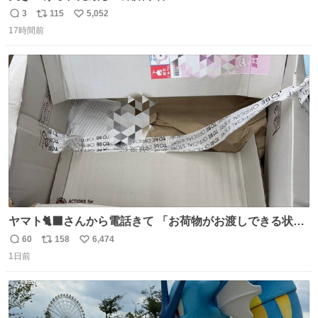
3
115
5,052
返
リ
い
17時間前
信
ポ
い
数
ス
ね
ト
数
数
ヤマト🐈‍⬛さんから電話きて 「お荷物がお渡しできる状況
でない程潰れてまして」って えっ😳 見に行くとこの状態
60
158
6,474
返
リ
い
😭 海渡ってくる時に潰れたっぽい 「一旦戻して新しいの
1日前
信
ポ
い
送ってもらいます」みたいに言ってたから 在庫ないし💦 っ
数
ス
ね
て事で中身無事だったから連れて帰って来た😅 壊れる物な
ト
数
数
くて良かった