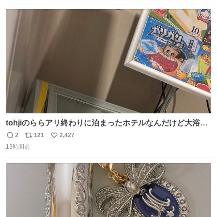
数
ス
ね
ト
数
数
tohjiのららアリ終わりに泊まったホテルなんだけど大浴場
にアイス置いてあって バニラがこれだった 粋な計らいあり
2
121
2,427
返
リ
い
がとう
13時間前
信
ポ
い
数
ス
ね
ト
数
数