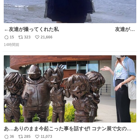
←友達が撮ってくれた私 友達が描
いてくれた私→
15
323
21,666
返
リ
い
14時間前
信
ポ
い
数
ス
ね
ト
数
数
あ…ありのまま今起こった事を話すぜ! コナン展で女の子
に 「千速さんですか！？」 と声をかけられた。 あぁ鞄の
36
285
11,073
返
リ
い