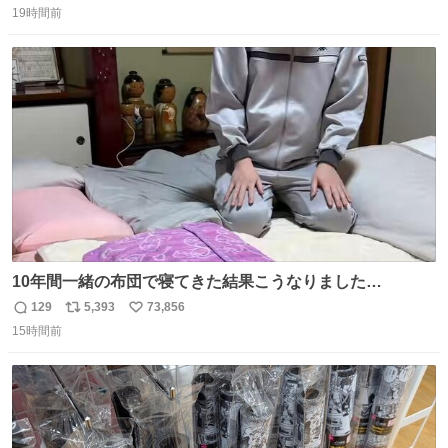
装飾かなと思ったら 「背も高いし見た目もすごく千速さん
19時間前
信
ポ
い
だと思いました！」 それでは聞いてください。 ＿人人人人
数
ス
ね
人＿ ＞今日は私服＜ ￣Y^Y^Y^Y^Y^￣ #白樹鳥取大阪コ
ト
数
数
ナン旅行2026
10年間一緒の布団で寝てきた結果こうなりました…
129
5,393
73,856
返
リ
い
15時間前
信
ポ
い
数
ス
ね
ト
数
数