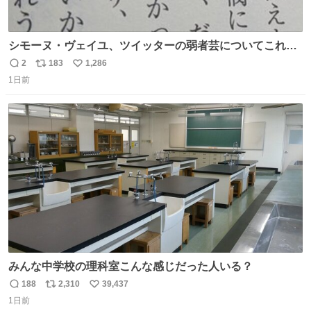
シモーヌ・ヴェイユ、ツイッターの弱者芸についてこれ以
上なく鋭く分析していて本当に凄い。俺辞めちゃうかもイ
2
183
1,286
返
リ
い
ンターネット。これ読み終わったら
1日前
信
ポ
い
数
ス
ね
ト
数
数
みんな中学校の理科室こんな感じだった人いる？
188
2,310
39,437
返
リ
い
1日前
信
ポ
い