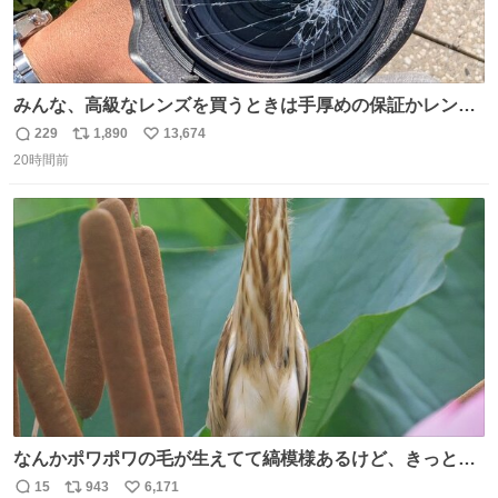
みんな、高級なレンズを買うときは手厚めの保証かレンズ
保護フィルターをちゃんと付けておくんだぞ、お兄さんと
229
1,890
13,674
返
リ
い
の約束だぞ…😭 涙で画面が見えない…
20時間前
信
ポ
い
数
ス
ね
ト
数
数
なんかポワポワの毛が生えてて縞模様あるけど、きっとガ
マの穂
15
943
6,171
返
リ
い