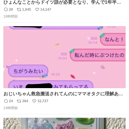
ひょんなことからドイツ語が必要となり、学んで1年半に
なる。 ちなみに最初の半年で『必携ドイツ文法総まとめ』
28
1,045
14,147
返
リ
い
と『重要単語4000』を数十周して丸暗記した。読み書きに
16時間前
信
ポ
い
困らなくなり、日記も8ヶ月続けて書ける量はこの通り。
数
ス
ね
Geminiの添削もエラーの指摘は激減し、上級の表現を教え
ト
数
数
てもらう今日この頃。
おじいちゃん救急搬送されてんのにママオタクに理解あっ
て不謹慎だけどウケる
24
384
32,727
返
リ
い
14時間前
信
ポ
い
数
ス
ね
ト
数
数