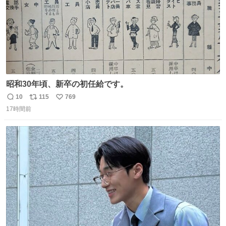
昭和30年頃、新卒の初任給です。
10
115
769
返
リ
い
17時間前
信
ポ
い
数
ス
ね
ト
数
数