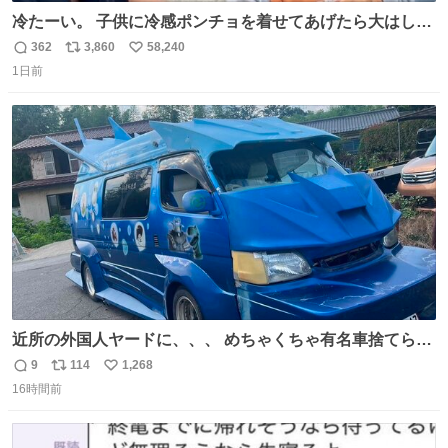
冷たーい。 子供に冷感ポンチョを着せてあげたら大はしゃ
ぎで喜んでくれました。 こんな素敵な代物を提供してくれ
362
3,860
58,240
返
リ
い
た山口県の恩師に感謝。
1日前
信
ポ
い
数
ス
ね
ト
数
数
近所の外国人ヤードに、、、 めちゃくちゃ有名車捨てられ
てました😭 外装ぼろぼろだし、、 中も何にも残ってない
9
114
1,268
返
リ
い
し、、 可哀想に😢😢 今まで数十年お疲れ様でした、、 #バ
16時間前
信
ポ
い
ニング #当時 #廃車 #勿体無い
数
ス
ね
ト
数