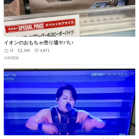
イオンのおもちゃ売り場ヤバい
11
395
4,871
返
リ
い
16時間前
信
ポ
い
数
ス
ね
ト
数
数