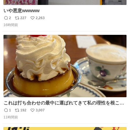
いや悪意wwwww
2
227
2,263
返
リ
い
16時間前
信
ポ
い
数
ス
ね
ト
数
数
これは打ち合わせの最中に運ばれてきて私の理性を根こそ
ぎ奪い去ったプリンの写真です。
1
192
3,007
返
リ
い
11時間前
信
ポ
い
数
ス
ね