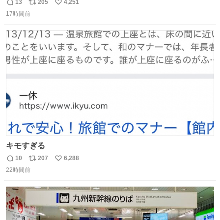
鋳造されたもの。
13
205
4,251
返
リ
い
17時間前
信
ポ
い
数
ス
ね
ト
数
数
キモすぎる
10
207
6,288
返
リ
い
22時間前
信
ポ
い
数
ス
ね
ト
数
数