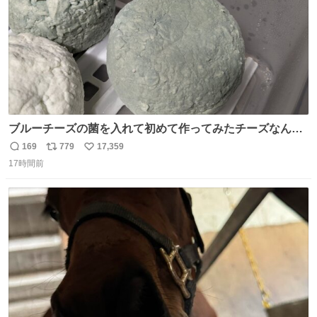
ブルーチーズの菌を入れて初めて作ってみたチーズなんだ
けど 本能でちょっとヤバいと思っちゃう見た目だな
169
779
17,359
返
リ
い
17時間前
信
ポ
い
数
ス
ね
ト
数
数