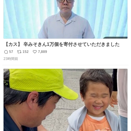
【カス】 辛みそきん1万個を寄付させていただきました
57
152
7,889
返
リ
い
23時間前
信
ポ
い
数
ス
ね
ト
数
数