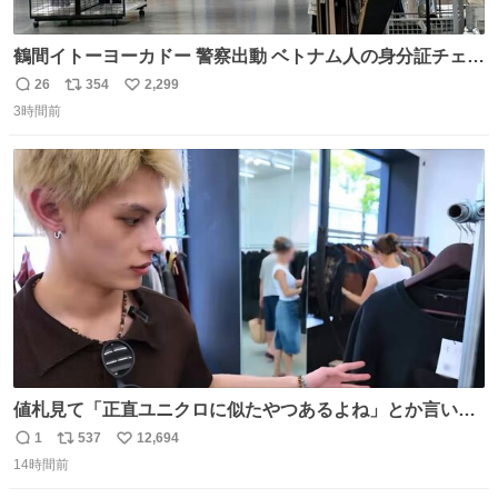
鶴間イトーヨーカドー 警察出動 ベトナム人の身分証チェッ
クを開店前に実施、店内まで見張りにきてます。不法滞在
26
354
2,299
返
リ
い
者は覚悟してお越しください。
3時間前
信
ポ
い
数
ス
ね
ト
数
数
値札見て「正直ユニクロに似たやつあるよね」とか言い出
すの好きすぎるWWWWWWWWWWWWW こちら側と同じ
1
537
12,694
返
リ
い
感覚助かる🙂‍↕️🙂‍↕️🙂‍↕️
14時間前
信
ポ
い
数
ス
ね