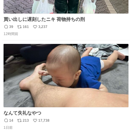
買い出しに遅刻したニキ 荷物持ちの刑
39
161
3,237
返
リ
い
12時間前
信
ポ
い
数
ス
ね
ト
数
数
なんて失礼なやつ
14
213
17,738
返
リ
い
1日前
信
ポ
い