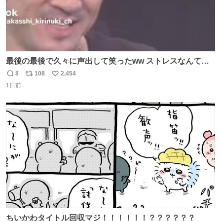
最後の最後で久々に声出して笑ったww ストレスなんて笑
って吹き飛ばせ！！ #水曜日のダウンタウン #大友康平
8
108
2,454
返
リ
い
1日前
信
ポ
い
数
ス
ね
ト
数
数
ちいかわタイトル回収マジ！！！！！！？？？？？？