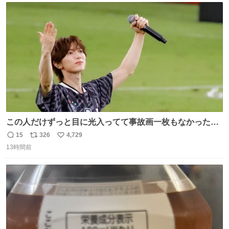
ト
数
数
この人だけずっと目に光入ってて事故画一枚もなかったす
ごい #TravisJapan #Jリーグ
15
326
4,729
返
リ
い
13時間前
信
ポ
い
数
ス
ね
ト
数
数