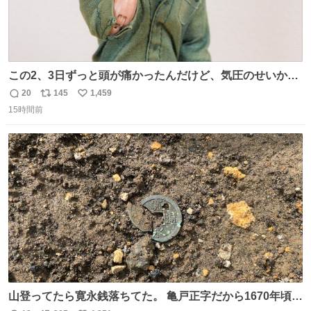
この2、3日ずっと頭が痛かったんだけど、気圧のせいかし
ら…
20
145
1,459
返
リ
い
15時間前
信
ポ
い
数
ス
ね
ト
数
数
山登ってたら寛永銭落ちてた。 亀戸正字だから1670年頃に