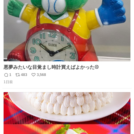
ジまで頑張ってきたその身体も風花の意思も大切にしてい
ト
数
数
くよ #徳山動物園
悪夢みたいな目覚まし時計買えばよかった⚾
1
483
3,568
返
リ
い
1日前
信
ポ
い
数
ス
ね
ト
数
数