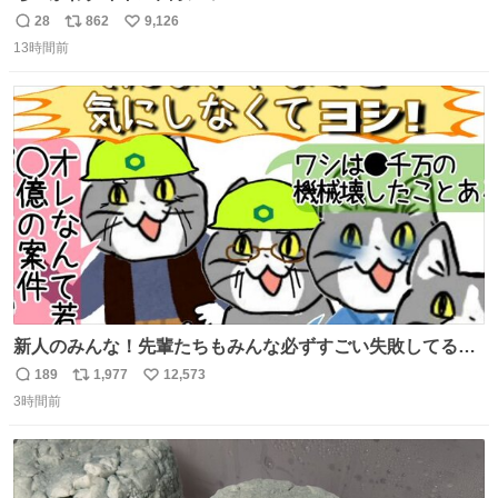
28
862
9,126
返
リ
い
13時間前
信
ポ
い
数
ス
ね
ト
数
数
新人のみんな！先輩たちもみんな必ずすごい失敗してるか
ら、ちいさいことは気にしなくてヨシ！ #現場猫
189
1,977
12,573
返
リ
い
3時間前
信
ポ
い
数
ス
ね
ト
数
数