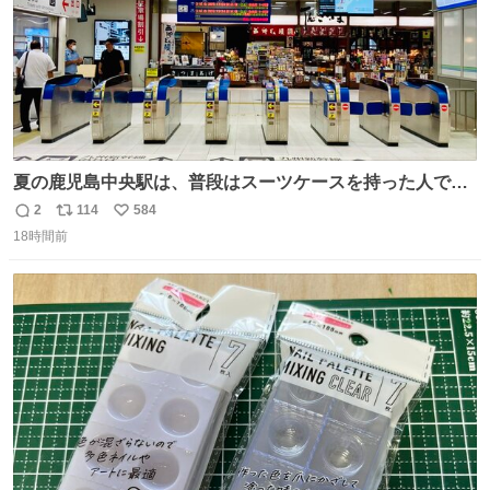
夏の鹿児島中央駅は、普段はスーツケースを持った人で溢
れています。 しかし、今日の夕方では、1〜2人しか見ませ
2
114
584
返
リ
い
んでした。 近くの『みやげ横丁』も、お客さんが少なかっ
18時間前
信
ポ
い
たです。 九州新幹線は新水俣駅駅まで復旧しましたが、や
数
ス
ね
はり全線が通れないとキツイですね。 こういう時は、地元
ト
数
数
民が支えましょ。