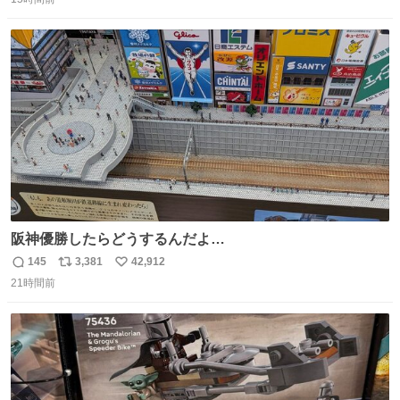
信
ポ
い
数
ス
ね
ト
数
数
阪神優勝したらどうするんだよ…
145
3,381
42,912
返
リ
い
21時間前
信
ポ
い
数
ス
ね
ト
数
数