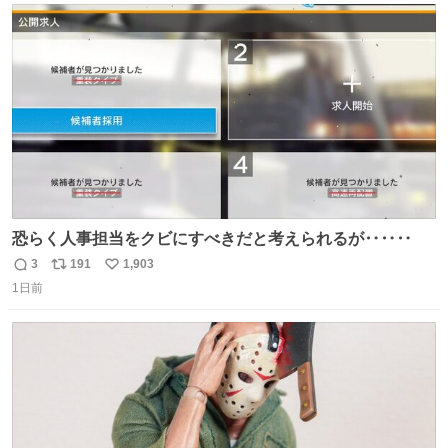
156cm40kg、年中日焼け止めとお友達の私より綺麗な手や
ト
数
数
めてもろて とか言う
恐らく人事担当をクビにすべきだと考えられるが‥‥‥
3
191
1,903
返
リ
い
1日前
信
ポ
い
数
ス
ね
ト
数
数