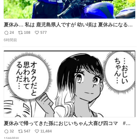
夏休み… 私は 鹿児島県人ですが 幼い頃は 夏休みになると
母の郷… 山梨へ遊びに行くのが楽しみでした 母の実家へ 1
24
108
577
返
リ
い
ヶ月近く泊まって … … 今の私は 医療従事者 お盆休み？ﾅﾆ
6時間前
信
ポ
い
ｿﾚｵｲｼｲﾉ?(笑 … … 子どもの頃 山梨で見た ひまわり畑の風
数
ス
ね
景 淡い記憶 そんな思い出の風景… ありますか？
ト
数
数
夏休みで帰ってきた孫におじいちゃん大喜び四コマ #四
コマ漫画 #Web漫画 #漫画が読めるハッシュタグ
32
547
11,484
返
リ
い
15時間前