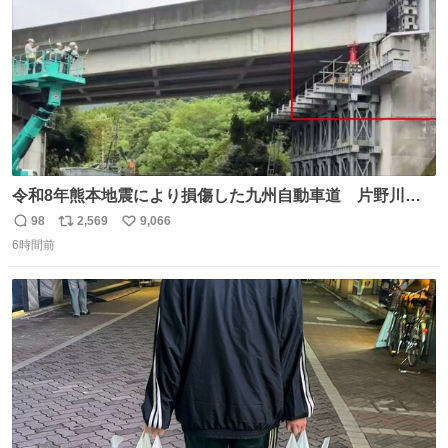
令和8年熊本地震により損傷した九州自動車道 片野川橋
（下り線）の復旧作業を行っています。 タイムラプス動画
98
2,569
9,066
返
リ
い
で、段差が生じた橋桁をジャッキアップしている様子をご
6時間前
信
ポ
い
紹介します。 引き続き、早期復旧に向けて着実に工事を進
数
ス
ね
めてまいります。 #NEXCO西日本 #熊本地震
ト
数
数