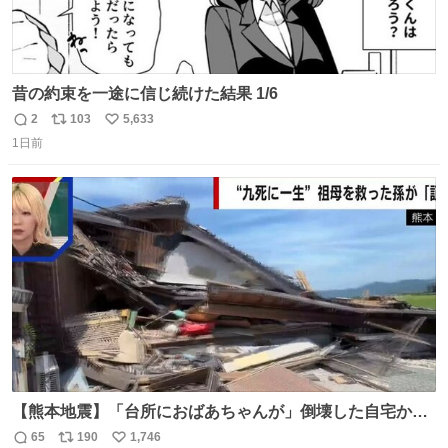
昔の約束を一途に信じ続けた結果 1/6
2
103
5,633
返
リ
い
1日前
信
ポ
い
数
ス
ね
ト
数
数
【熊本地震】「台所におばあちゃんが」倒壊した自宅から
孫が救出 地震発生時、台所で夕食の準備をしていた祖母の
65
190
1,746
返
リ
い