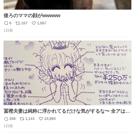
後ろのママの顔がwwwww
6
107
1,067
返
リ
い
1日前
信
ポ
い
数
ス
ね
ト
数
数
冨樫夫妻は純粋に浮かれてるだけな気がするな〜 全アはこ
こに自分の市場価値的なものを上乗せするので、 すっぴん
268
1,143
24,960
返
リ
い
＆寝起きのボサボサ頭でも「今日も可愛いね」が止まらな
1日前
信
ポ
い
い。放っておくと永遠に髪撫でてきて作業進まない()
数
ス
ね