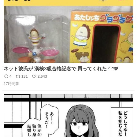
ト
数
数
ネット彼氏が 漢検3級合格記念で 買ってくれた.ᐟ.ᐟ🩵
4
131
2,643
返
リ
い
17時間前
信
ポ
い
数
ス
ね
ト
数
数