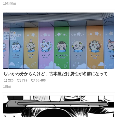
数字は早い方の駅からの所要時間。駅名色分けは運賃が安
19時間前
信
ポ
い
い方で色分け。赤白抜き＝品川 青白抜き＝東京。黒字は
数
ス
ね
運賃が同じ。→
ト
数
数
ちいかわ分からんけど、古本屋だけ属性が名前になってる
のはどういうこと？
220
789
55,486
返
リ
い
1日前
信
ポ
い
数
ス
ね
ト
数
数