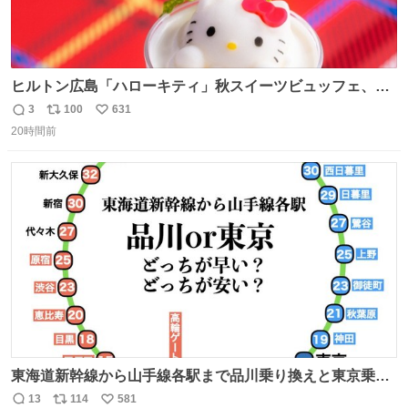
ヒルトン広島「ハローキティ」秋スイーツビュッフェ、栗
ケーキやりんご型シューなど秋の味覚スイーツ - fashion-
3
100
631
返
リ
い
press.net/news/149614
20時間前
信
ポ
い
数
ス
ね
ト
数
数
東海道新幹線から山手線各駅まで品川乗り換えと東京乗り
換え。どっちが早いか？どっちが安いか？を調べてみた。
13
114
581
返
リ
い