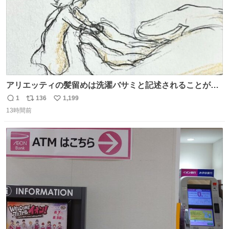
アリエッティの髪留めは洗濯バサミと記述されることが多
いですが、もっと小さいプラスチックのクリップです。 バ
1
136
1,199
返
リ
い
ネは使いやすいように強度を調整してあるはず。
13時間前
信
ポ
い
数
ス
ね
ト
数
数