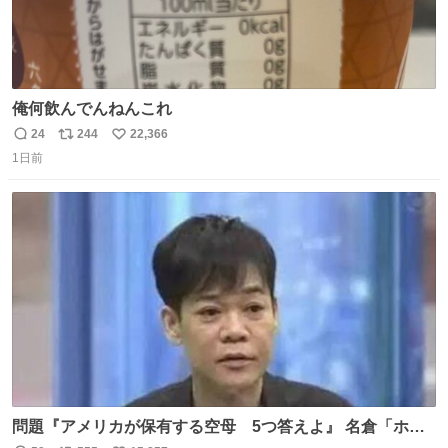
俺何飲んでんねんこれ
24
244
22,366
返
リ
い
1日前
信
ポ
い
数
ス
ね
ト
数
数
問題『アメリカが保有する空母 5つ答えよ』 名倉「ホン