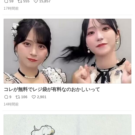
マごめん、日本」
59
555
15,857
返
リ
い
17時間前
信
ポ
い
数
ス
ね
ト
数
数
コレが無料でレジ袋が有料なのおかしいって
9
106
2,901
返
リ
い
14時間前
信
ポ
い
数
ス
ね
ト
数
数