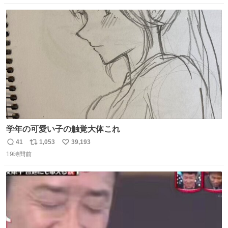
数
ス
ね
ト
数
数
学年の可愛い子の触覚大体これ
41
1,053
39,193
返
リ
い
19時間前
信
ポ
い
数
ス
ね
ト
数
数