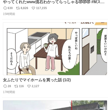
やってくれたwww流石わかってらっしゃる🤣🤣🤣 #Mステ
#西川貴教
630
8,826
117,155
返
リ
い
15時間前
信
ポ
い
数
ス
ね
ト
数
数
女ふたりでマイホームを買った話 (1/2)
28
116
2,127
返
リ
い
17時間前
信
ポ
い
数
ス
ね
ト
数
数