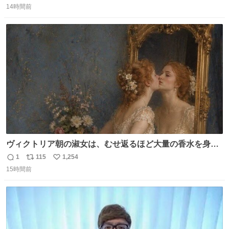
「助けて」という声。祖母を背負い、助け出した孫が「命
14時間前
信
ポ
い
があったのは奇跡」と当時の状況を語った。
数
ス
ね
ト
数
数
ヴィクトリア朝の淑女は、むせ返るほど大量の香水を身に
つけるものではないとされていた。それでも香水は、髪や
1
115
1,254
返
リ
い
肌の手入れと同じくらい、ヴィクトリア朝の女性達の美容
15時間前
信
ポ
い
習慣に欠かせないものだった。 当時の香水は、現在私たち
数
ス
ね
が知る香水よりも単純な組成で、その大部分は薔薇、菫、
ト
数
数
ベルガモット、