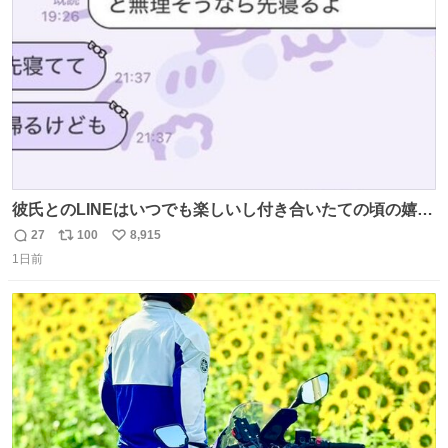
数
彼氏とのLINEはいつでも楽しいし付き合いたての頃の嬉し
かったLINEは無限にあるけど(同棲前は1日で各50通くらい
27
100
8,915
返
リ
い
送りあってたし)最近嬉しかったのはこれ
1日前
信
ポ
い
数
ス
ね
ト
数
数