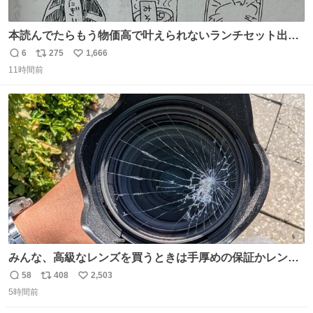
本読んでたらもう物価高で叶えられないランチセット出て
きた
6
275
1,666
返
リ
い
11時間前
信
ポ
い
数
ス
ね
ト
数
数
みんな、高級なレンズを買うときは手厚めの保証かレンズ
保護フィルターをちゃんと付けておくんだぞ、お兄さんと
58
408
2,503
返
リ
い
の約束だぞ…😭 涙で画面が見えない…
5時間前
信
ポ
い
数
ス
ね