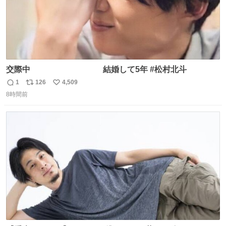
交際中 結婚して5年 #松村北斗
1
126
4,509
返
リ
い
8時間前
信
ポ
い
数
ス
ね
ト
数
数