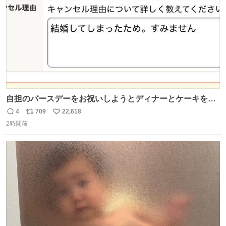
自担のバースデーをお祝いしようとディナーとケーキを予
約していたにも関わらず、当の本人がご結婚なさったので
4
709
22,618
返
リ
い
泣く泣くキャンセルした可哀想な重岡担を見かけたら私で
2時間前
信
ポ
い
す
数
ス
ね
ト
数
数