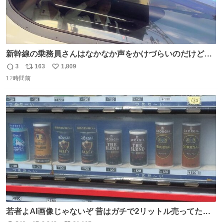
新幹線の乗務員さんはなかなか声をかけづらいのだけど😅
ルミエールの運転士さん、運転台にカメラマン向けたらお
3
163
1,809
返
リ
い
二人で敬礼🫡✨ 暗くて上手く撮れないなぁ…な顔してた
12時間前
信
ポ
い
ら、わざわざ車外に出て来てくださり✨ 「フリー素材なの
数
ス
ね
で載せて大丈夫です！」と自ら言ってくださる親切気さく
ト
数
数
なS運転士さん感謝
若者よAI画像じゃないぞ 昔はガチで2リットル売ってたん