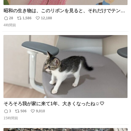
昭和の生き物は、このリボンを見ると、それだけでテンシ
ョンが上がるのである。
28
1,586
12,188
返
リ
い
4時間前
信
ポ
い
数
ス
ね
ト
数
数
そろそろ我が家に来て1年、大きくなったね☺️🤍
3
506
9,010
返
リ
い
15時間前
信
ポ
い
数
ス
ね