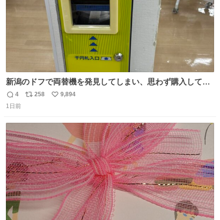
新潟のドフで両替機を発見してしまい、思わず購入してし
まい大阪に発送するイベントが発生
4
258
9,894
返
リ
い
1日前
信
ポ
い
数
ス
ね
ト
数
数