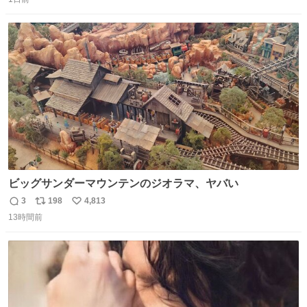
信
ポ
い
数
ス
ね
ト
数
数
ビッグサンダーマウンテンのジオラマ、ヤバい
3
198
4,813
返
リ
い
13時間前
信
ポ
い
数
ス
ね
ト
数
数