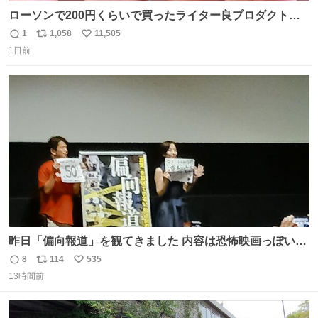
ローソンで200円くらいで買ったライター良プロダクトだ
これ 質感めっちゃ良い ガス充填とフリント交換もできてマ
1
1,058
11,505
返
リ
い
ジでこういうのでいいんだよ案件
1日前
信
ポ
い
数
ス
ね
ト
数
数
昨日「偏向報道」を観てきました 内容は恐怖映画っぽいの
かと思ってましたが きちんとエンタメ映画でした。 伏線回
8
114
535
返
リ
い
収もあり、小さい笑いもあり、爽快感もある満足 びっくり
13時間前
信
ポ
い
したのが客層高年齢層だった、この映画ってテレビとか新
数
ス
ね
聞で取り上げてないのにこれだけネットを駆使してる方多
ト
数