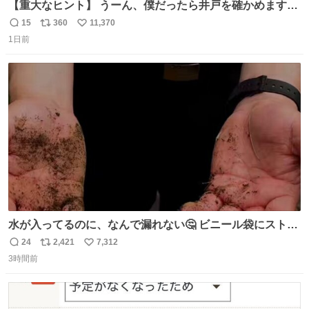
【重大なヒント】 うーん、僕だったら井戸を確かめますけ
どね
15
360
11,370
返
リ
い
1日前
信
ポ
い
数
ス
ね
ト
数
数
水が入ってるのに、なんで漏れない🤔 ビニール袋にストロ
ーを刺しているだけなのに、水が漏れない😳 実はこれ、ち
24
2,421
7,312
返
リ
い
ゃんと理由があるんです💁🏽‍♂️ ビニール袋に水を入れて、ス
3時間前
信
ポ
い
トローを横から差すだけ！ ストローの先端が水面より上に
数
ス
ね
あると、水はほとんど出てきません🙆🏽‍♂️ ポイントは「空
ト
数
数
気」でした🤭