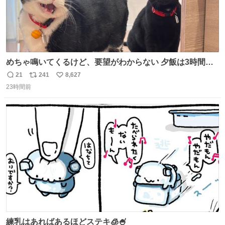
めちゃ鳴いてくるけど、要望がわからない 夕飯は3時間も
先だしな
21
241
8,627
返
リ
い
23時間前
信
ポ
い
数
ス
ね
ト
数
数
練乳はあればあるほどステキ🧊🍧