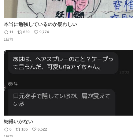
本当に勉強しているのか疑わしい
11
639
9,774
返
リ
い
1日前
信
ポ
い
数
ス
ね
ト
数
数
納得いかない
6
105
6,522
返
リ
い
1日前