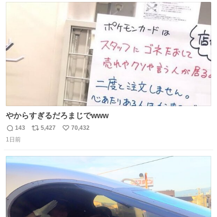
ト
数
数
やからすぎるだろまじでwww
143
5,427
70,432
返
リ
い
1日前
信
ポ
い
数
ス
ね
ト
数
数