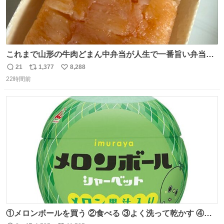
これまで山形の牛肉どまん中弁当が人生で一番旨い弁当だ
ったのだが、それを遥かに超える弁当発見。 個人的に駅弁
21
1,377
8,288
返
リ
い
＆空弁ランキングぶっち切りで首位を独走しているお弁当
22時間前
信
ポ
い
です🥹 福岡空港＆博多駅で購入可🍱 博多駅界隈にステイさ
数
ス
ね
れてるクルーの方は駅での購入が断然オススメです👍 #え
ト
数
数
んがわ明太寿司
①メロンボールを買う ②食べる ③よく洗って乾かす ④か