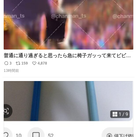
普通に通り過ぎると思ったら急に椅子ガッって来てビビっ
た。そんでまじいい匂い。← #超特急_ESCORT
3
159
4,878
返
リ
い
13時間前
信
ポ
い
数
ス
ね
ト
数
数