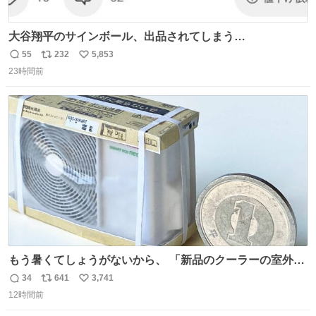
大谷翔平のサインボール、出品されてしまう…
55
232
5,853
返
リ
い
23時間前
信
ポ
い
数
ス
ね
ト
数
数
もう暑くてしょうがないから、 「新品のクーラーの室外機
のミニチュア」 でも見ていってよ
34
641
3,741
返
リ
い
12時間前
信
ポ
い
数
ス
ね