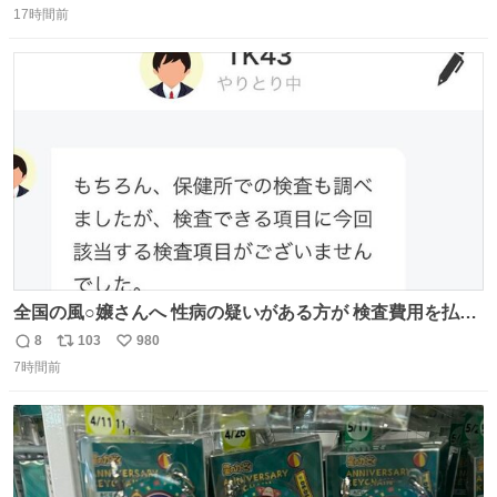
昨日は夜のショッピングモールに行った 先に寝といてよ❗
17時間前
信
ポ
い
と何度も何度も言い残して。 起きたら冷蔵庫に… ああ、こ
数
ス
ね
れ買いに行ってくれたんだ…😭
ト
数
数
全国の風○嬢さんへ 性病の疑いがある方が 検査費用を払い
たくないからと 検査に行かず、遊び続けているので 気をつ
8
103
980
返
リ
い
けてください🙇‍♀️ オキニトークの名前を ここに置いておき
7時間前
信
ポ
い
ますね。
数
ス
ね
ト
数
数