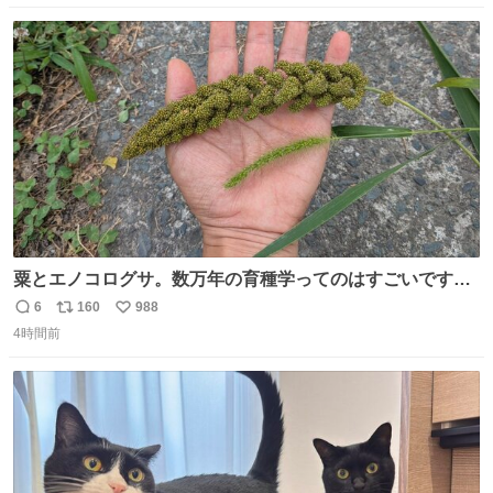
数
ス
ね
ト
数
数
粟とエノコログサ。数万年の育種学ってのはすごいです
な。
6
160
988
返
リ
い
4時間前
信
ポ
い
数
ス
ね
ト
数
数