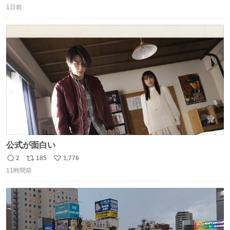
がら1つ食べたら 奥歯欠けたんだけど！！！！？？？ しか
1日前
信
ポ
い
もガッツリ😭 まんじゅうだよ？？？？？？ ガリッて言っ
数
ス
ね
たから何？と思って口から出したら自分の歯wwwwww セ
ト
数
数
イレーンの呪いじゃん😭
公式が面白い
2
185
1,776
返
リ
い
11時間前
信
ポ
い
数
ス
ね
ト
数
数