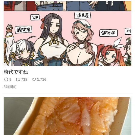
ト
数
数
時代ですね
9
738
1,716
返
リ
い
3時間前
信
ポ
い
数
ス
ね
ト
数
数