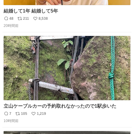
結婚して1年 結婚して5年
48
211
8,538
返
リ
い
20時間前
信
ポ
い
数
ス
ね
ト
数
数
立山ケーブルカーの予約取れなかったので1駅歩いた
7
105
1,219
返
リ
い
10時間前
信
ポ
い
数
ス
ね