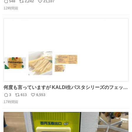
やでw
548
2,242
21,107
返
リ
い
12時間前
信
ポ
い
数
ス
ね
ト
数
数
何度も言っていますが KALDI生パスタシリーズのフェット
チーネは 真剣(ガチ)で美味いぞ
3
613
6,553
返
リ
い
17時間前
信
ポ
い
数
ス
ね
ト
数
数