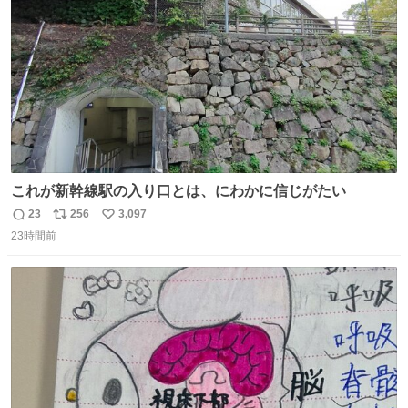
数
い 変わるぞ日本
これが新幹線駅の入り口とは、にわかに信じがたい
23
256
3,097
返
リ
い
23時間前
信
ポ
い
数
ス
ね
ト
数
数