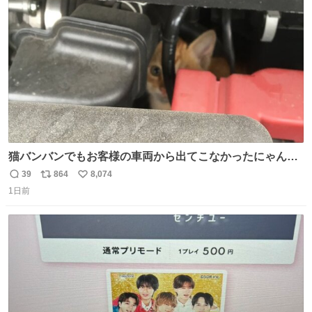
ト
数
数
猫バンバンでもお客様の車両から出てこなかったにゃんこ
🐈 救出しようとした工場長が腕を引っ掻かれ、ぱんぱんに
39
864
8,074
返
リ
い
膨れ上がり、傷だらけ血だらけになりながらも何とか救出
1日前
信
ポ
い
したこの子はその後、工場長の家の子になりました😌💕
数
ス
ね
ト
数
数