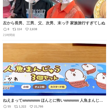
左から長男、三男、父、次男、末っ子 家族旅行すぎてしぬ
8
114
2,638
返
リ
い
21時間前
信
ポ
い
数
ス
ね
ト
数
数
ねえまってwwwwww ほんとに怖いwwwww 人魚まんじゅ
う買ってきたから私も永遠のいのちを…ぐへへ…と思いな
55
1,322
21,766
返
リ
い