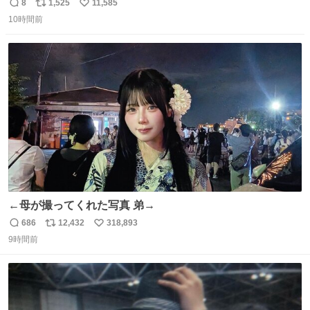
わいい
8
1,525
11,585
返
リ
い
10時間前
信
ポ
い
数
ス
ね
ト
数
数
←母が撮ってくれた写真 弟→
686
12,432
318,893
返
リ
い
9時間前
信
ポ
い
数
ス
ね
ト
数
数