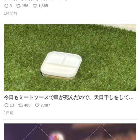
3
156
1,365
返
リ
い
1時間前
信
ポ
い
数
ス
ね
ト
数
数
今日もミートソースで皿が死んだので、天日干しをしてい
ます🍝 ありがとう先人の知恵
13
485
7,487
返
リ
い
1日前
信
ポ
い
数
ス
ね
ト
数
数