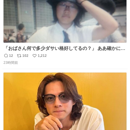
「おばさん何で多少ダサい格好してるの？」 ああ確かに多
少ダサいな。君達が大人になる時にはこんな格好しなくて
12
102
1,212
返
リ
い
済むと良いな
23時間前
信
ポ
い
数
ス
ね
ト
数
数