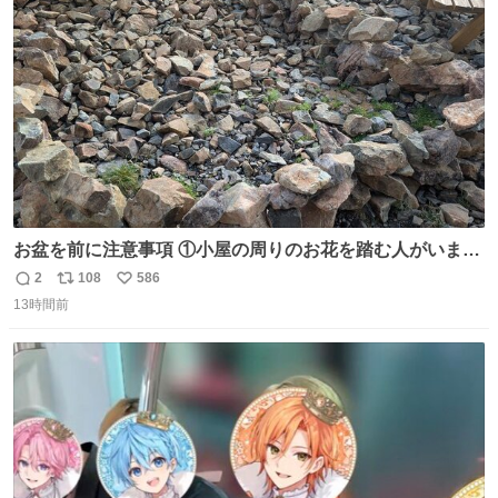
ト
数
数
お盆を前に注意事項 ①小屋の周りのお花を踏む人がいま
す。石で囲うと踏む人は減りましたがストックで差す人が
2
108
586
返
リ
い
います。よく見て下さい。②小屋の前の水は手洗い用で
13時間前
信
ポ
い
す。水筒とかに入れないで下さい。3000mの小屋で水が無
数
ス
ね
料の小屋などありません。そもそも天水なので飲めませ
ト
数
数
ん。続く