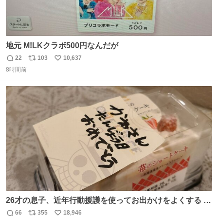
地元 M!LKクラボ500円なんだが
22
103
10,637
返
リ
い
8時間前
信
ポ
い
数
ス
ね
ト
数
数
26才の息子、近年行動援護を使ってお出かけをよくする 親
との外出はもう嫌らしい。 中身は小学生位なのに小癪な😅
66
355
18,946
返
リ
い