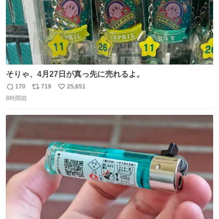
そりゃ、4月27日が真っ先に売れるよ。
170
719
25,651
返
リ
い
8時間前
信
ポ
い
数
ス
ね
ト
数
数