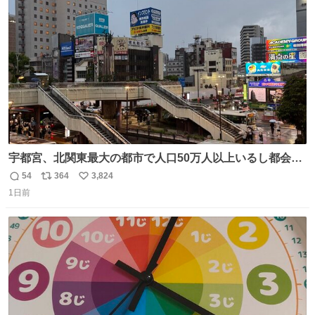
ト
数
数
宇都宮、北関東最大の都市で人口50万人以上いるし都会何
だろうなと思っていたら想像以上に都会で興奮した
54
364
3,824
返
リ
い
1日前
信
ポ
い
数
ス
ね
ト
数
数