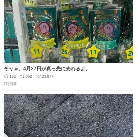
れ買いに行ってくれたんだ…😭
ト
数
数
そりゃ、4月27日が真っ先に売れるよ。
162
652
23,877
返
リ
い
7時間前
信
ポ
い
数
ス
ね
ト
数
数