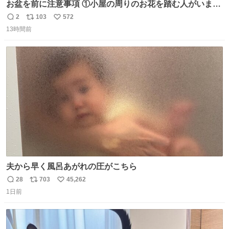
お盆を前に注意事項 ①小屋の周りのお花を踏む人がいま
す。石で囲うと踏む人は減りましたがストックで差す人が
2
103
572
返
リ
い
います。よく見て下さい。②小屋の前の水は手洗い用で
13時間前
信
ポ
い
す。水筒とかに入れないで下さい。3000mの小屋で水が無
数
ス
ね
料の小屋などありません。そもそも天水なので飲めませ
ト
数
数
ん。続く
夫から早く風呂あがれの圧がこちら
28
703
45,262
返
リ
い
1日前
信
ポ
い
数
ス
ね
ト
数
数