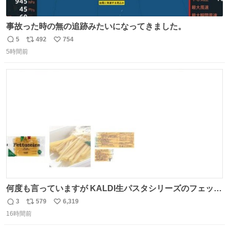
事故った時の無の追跡みたいになってきました。
5
492
754
返
リ
い
5時間前
信
ポ
い
数
ス
ね
ト
数
数
何度も言っていますが KALDI生パスタシリーズのフェット
チーネは 真剣(ガチ)で美味いぞ
3
579
6,319
返
リ
い
16時間前
信
ポ
い
数
ス
ね