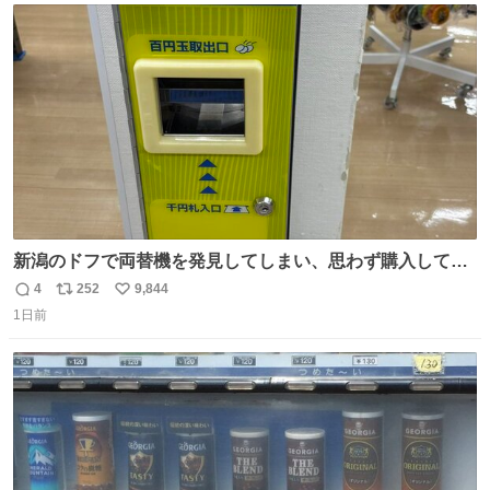
ト
数
数
新潟のドフで両替機を発見してしまい、思わず購入してし
まい大阪に発送するイベントが発生
4
252
9,844
返
リ
い
1日前
信
ポ
い
数
ス
ね
ト
数
数