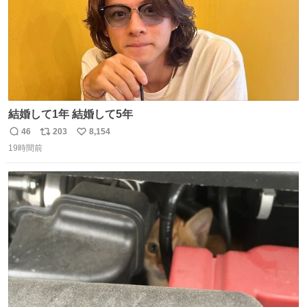
結婚して1年 結婚して5年
46
203
8,154
返
リ
い
19時間前
信
ポ
い
数
ス
ね
ト
数
数