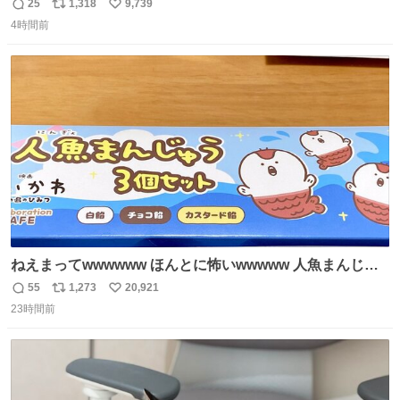
ョンが上がるのである。
25
1,318
9,739
返
リ
い
4時間前
信
ポ
い
数
ス
ね
ト
数
数
ねえまってwwwwww ほんとに怖いwwwww 人魚まんじゅ
う買ってきたから私も永遠のいのちを…ぐへへ…と思いな
55
1,273
20,921
返
リ
い
がら1つ食べたら 奥歯欠けたんだけど！！！！？？？ しか
23時間前
信
ポ
い
もガッツリ😭 まんじゅうだよ？？？？？？ ガリッて言っ
数
ス
ね
たから何？と思って口から出したら自分の歯wwwwww セ
ト
数
数
イレーンの呪いじゃん😭