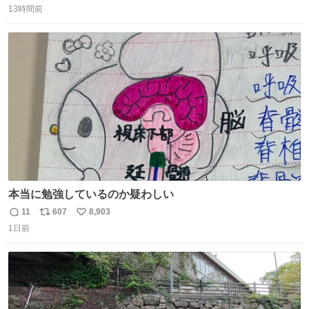
収もあり、小さい笑いもあり、爽快感もある満足 びっくり
13時間前
信
ポ
い
したのが客層高年齢層だった、この映画ってテレビとか新
数
ス
ね
聞で取り上げてないのにこれだけネットを駆使してる方多
ト
数
数
い 変わるぞ日本
本当に勉強しているのか疑わしい
11
607
8,903
返
リ
い
1日前
信
ポ
い
数
ス
ね
ト
数
数