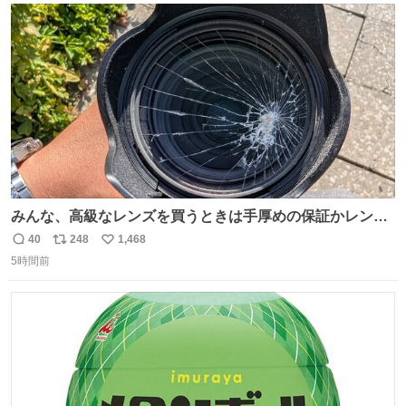
あると、水はほとんど出てきません🙆🏽‍♂️ ポイントは「空
ト
数
数
気」でした🤭
みんな、高級なレンズを買うときは手厚めの保証かレンズ
保護フィルターをちゃんと付けておくんだぞ、お兄さんと
40
248
1,468
返
リ
い
の約束だぞ…😭 涙で画面が見えない…
5時間前
信
ポ
い
数
ス
ね
ト
数
数