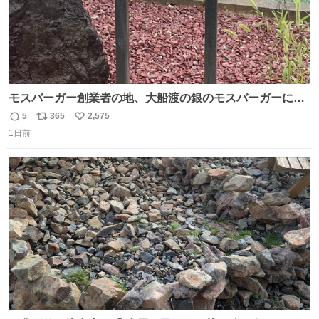
モスバーガー創業者の地、大船渡の銀のモスバーガーに一
礼。
5
365
2,575
返
リ
い
1日前
信
ポ
い
数
ス
ね
ト
数
数