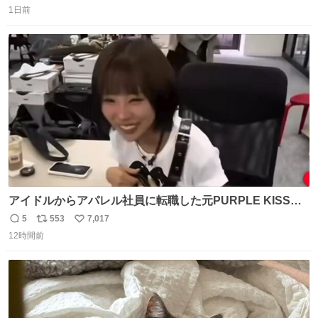
1日前
信
ポ
い
数
ス
ね
ト
数
数
アイドルからアパレル社員に転職した元PURPLE KISSの
ドシちゃん、入社3日目にして自社の取り扱い商品を一生
5
553
7,017
返
リ
い
懸命PRしててほんまに…………
12時間前
信
ポ
い
数
ス
ね
ト
数
数