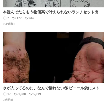
本読んでたらもう物価高で叶えられないランチセット出て
きた
2
127
662
返
リ
い
10時間前
信
ポ
い
数
ス
ね
ト
数
数
水が入ってるのに、なんで漏れない🤔 ビニール袋にストロ
ーを刺しているだけなのに、水が漏れない😳 実はこれ、ち
17
1,688
5,019
返
リ
い
ゃんと理由があるんです💁🏽‍♂️ ビニール袋に水を入れて、ス
2時間前
信
ポ
い
トローを横から差すだけ！ ストローの先端が水面より上に
数
ス
ね