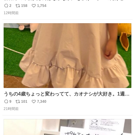
ルミエールの運転士さん、運転台にカメラマン向けたらお
2
158
1,754
返
リ
い
二人で敬礼🫡✨ 暗くて上手く撮れないなぁ…な顔してた
12時間前
信
ポ
い
ら、わざわざ車外に出て来てくださり✨ 「フリー素材なの
数
ス
ね
で載せて大丈夫です！」と自ら言ってくださる親切気さく
ト
数
数
なS運転士さん感謝
うちの4歳ちょっと変わってて、カオナシが大好き。1週間
前からおねだりされてたカオナシの靴下をドングリ共和国
9
101
7,340
返
リ
い
で発見したものの大人用のみ。履けなくてもいいから買い
21時間前
信
ポ
い
たいとのことで、仕方なく購入。 すぐにベンチで履きだし
数
ス
ね
て、このあとホテルビュッフェだったのにこれ。 ←購入
ト
数
数
前 購入後→