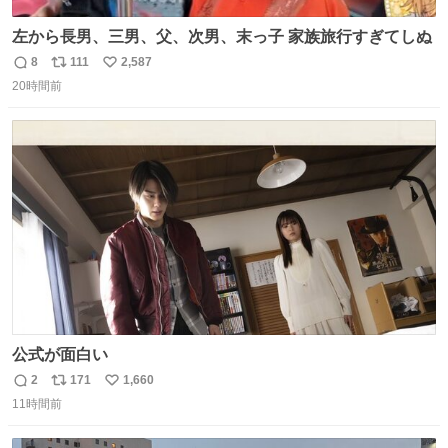
左から長男、三男、父、次男、末っ子 家族旅行すぎてしぬ
8
111
2,587
返
リ
い
20時間前
信
ポ
い
数
ス
ね
ト
数
数
公式が面白い
2
171
1,660
返
リ
い
11時間前
信
ポ
い
数
ス
ね