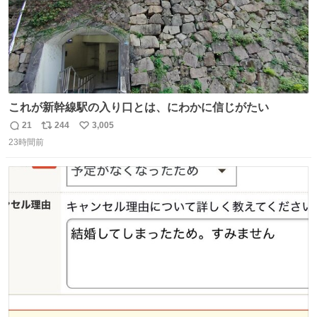
これが新幹線駅の入り口とは、にわかに信じがたい
21
244
3,005
返
リ
い
23時間前
信
ポ
い
数
ス
ね
ト
数
数