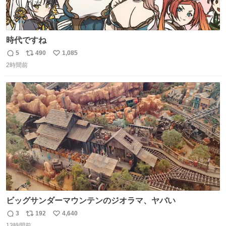
時代ですね
5
490
1,085
返
リ
い
2時間前
信
ポ
い
数
ス
ね
ト
数
数
ビッグサンダーマウンテンのジオラマ、ヤバい
3
192
4,640
返
リ
い
13時間前