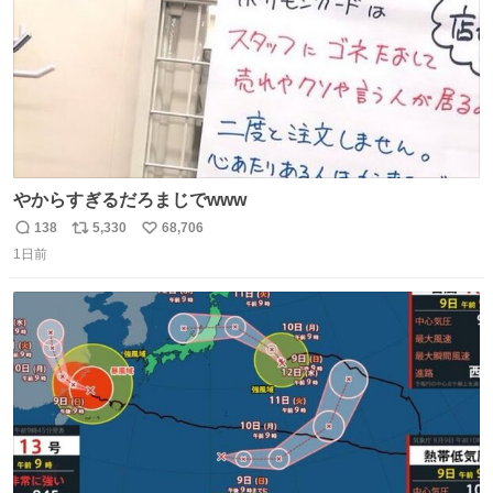
やからすぎるだろまじでwww
138
5,330
68,706
返
リ
い
1日前
信
ポ
い
数
ス
ね
ト
数
数