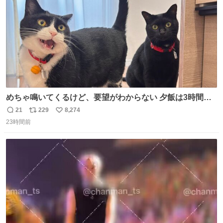
めちゃ鳴いてくるけど、要望がわからない 夕飯は3時間も
先だしな
21
229
8,274
返
リ
い
23時間前
信
ポ
い
数
ス
ね
ト
数
数