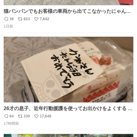
猫バンバンでもお客様の車両から出てこなかったにゃんこ
🐈 救出しようとした工場長が腕を引っ掻かれ、ぱんぱんに
38
823
7,642
返
リ
い
膨れ上がり、傷だらけ血だらけになりながらも何とか救出
1日前
信
ポ
い
したこの子はその後、工場長の家の子になりました😌💕
数
ス
ね
ト
数
数
26才の息子、近年行動援護を使ってお出かけをよくする 親
との外出はもう嫌らしい。 中身は小学生位なのに小癪な😅
64
330
17,648
返
リ
い
昨日は夜のショッピングモールに行った 先に寝といてよ❗
17時間前
信
ポ
い
と何度も何度も言い残して。 起きたら冷蔵庫に… ああ、こ
数
ス
ね