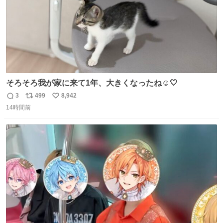
そろそろ我が家に来て1年、大きくなったね☺️🤍
3
499
8,942
返
リ
い
14時間前
信
ポ
い
数
ス
ね
ト
数
数