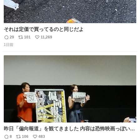
それは定価で買ってるのと同じだよ
29
101
11,269
返
リ
い
1日前
信
ポ
い
数
ス
ね
ト
数
数
昨日「偏向報道」を観てきました 内容は恐怖映画っぽいの
かと思ってましたが きちんとエンタメ映画でした。 伏線回
8
106
483
返
リ
い