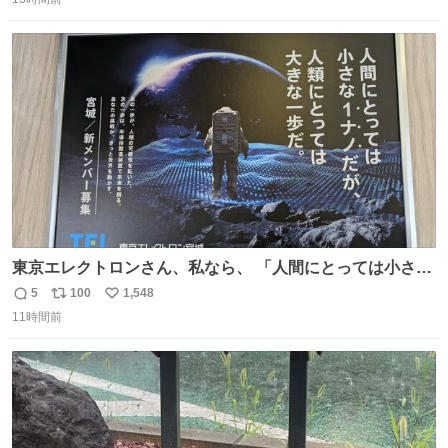
信
ポ
い
数
ス
ね
ト
数
数
東京エレクトロンさん、私なら、 「人間にとっては小さな
1ナノだが、人類にとっては大きな一歩ナノだ！」 にしま
5
100
1,548
返
リ
い
す。使ってもいいですよ。
11時間前
信
ポ
い
数
ス
ね
ト
数
数