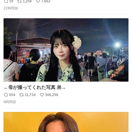
ったのだが、それを遥かに超える弁当発見。 個人的に駅弁
19
1,256
7,662
返
リ
い
＆空弁ランキングぶっち切りで首位を独走しているお弁当
22時間前
信
ポ
い
です🥹 福岡空港＆博多駅で購入可🍱 博多駅界隈にステイさ
数
ス
ね
れてるクルーの方は駅での購入が断然オススメです👍 #え
ト
数
数
んがわ明太寿司
←母が撮ってくれた写真 弟→
654
11,734
306,256
返
リ
い
9時間前
信
ポ
い
数
ス
ね
ト
数
数