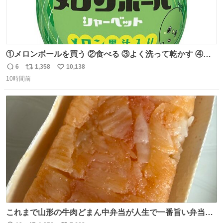
①メロンボールを買う ②食べる ③よく洗って乾かす ④か
わいい
6
1,358
10,138
返
リ
い
10時間前
信
ポ
い
数
ス
ね
ト
数
数
これまで山形の牛肉どまん中弁当が人生で一番旨い弁当だ