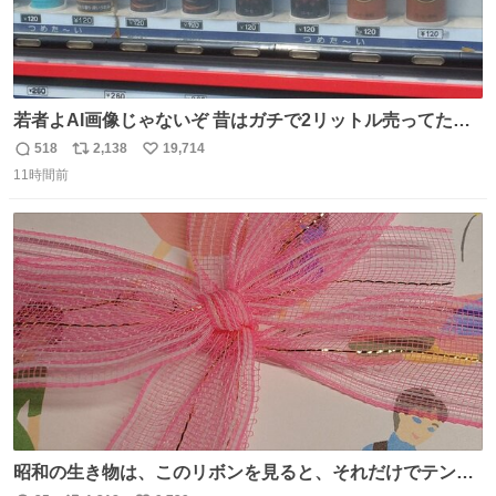
若者よAI画像じゃないぞ 昔はガチで2リットル売ってたん
やでw
518
2,138
19,714
返
リ
い
11時間前
信
ポ
い
数
ス
ね
ト
数
数
昭和の生き物は、このリボンを見ると、それだけでテンシ