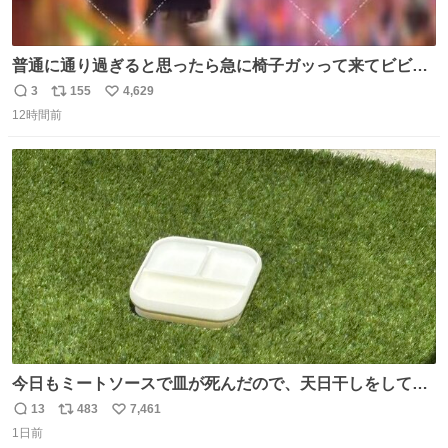
普通に通り過ぎると思ったら急に椅子ガッって来てビビっ
た。そんでまじいい匂い。← #超特急_ESCORT
3
155
4,629
返
リ
い
12時間前
信
ポ
い
数
ス
ね
ト
数
数
今日もミートソースで皿が死んだので、天日干しをしてい
ます🍝 ありがとう先人の知恵
13
483
7,461
返
リ
い
1日前
信
ポ
い