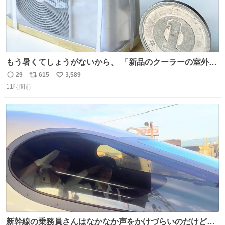
もう暑くてしょうがないから、 「新品のクーラーの室外機
のミニチュア」 でも見ていってよ
29
615
3,589
返
リ
い
11時間前
信
ポ
い
数
ス
ね
ト
数
数
新幹線の乗務員さんはなかなか声をかけづらいのだけど😅