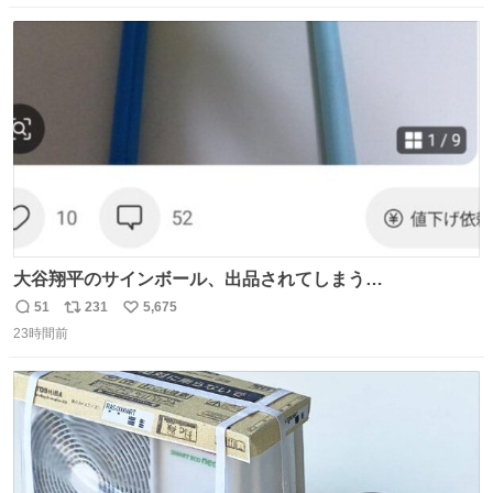
数
ス
ね
ト
数
数
大谷翔平のサインボール、出品されてしまう…
51
231
5,675
返
リ
い
23時間前
信
ポ
い
数
ス
ね
ト
数
数