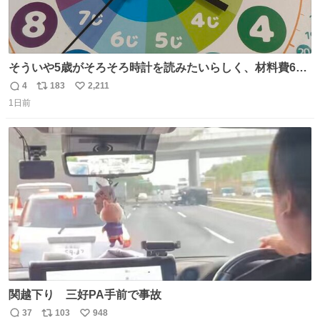
そういや5歳がそろそろ時計を読みたいらしく、材料費600
円で作れる知育時計作ってみた！ めっちゃ簡単！ ありがと
4
183
2,211
返
リ
い
う先人！
1日前
信
ポ
い
数
ス
ね
ト
数
数
関越下り 三好PA手前で事故
37
103
948
返
リ
い