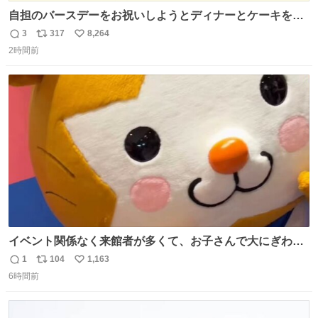
自担のバースデーをお祝いしようとディナーとケーキを予
約していたにも関わらず、当の本人がご結婚なさったので
3
317
8,264
返
リ
い
泣く泣くキャンセルした可哀想な重岡担を見かけたら私で
2時間前
信
ポ
い
す
数
ス
ね
ト
数
数
イベント関係なく来館者が多くて、お子さんで大にぎわ
い。 🐹を知らない子が「ねこ🐱」「ねこかな？」とつぶや
1
104
1,163
返
リ
い
いたら音速で反応していた
6時間前
信
ポ
い
数
ス
ね
ト
数