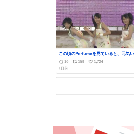
ト
数
数
この頃のPerfumeを見ていると、元気
いでありながら決して感情に任せすぎる
10
159
1,724
返
リ
い
なく、しっかりと制御されたダンスであ
1日前
とに新鮮に驚く。3人のあげた足の向き
信
ポ
い
とか本当に細かな部分まできっちりと揃
数
ス
ね
いてそこから積み重ねてきた努力や練習
ト
数
見て取れる…
数