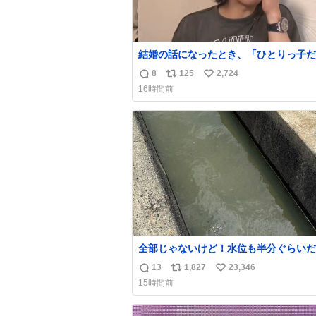
結婚の話になったとき、「ひとりっ子だ
僕が諦めた瞬間に一族が潰える」「死ぬ
8
125
2,724
返
リ
い
人とか嫌」だから結婚願望は"ある"っ
16時間前
たものの、結局「（結婚は）向いてねぇ
信
ポ
い
もしれない」で締める北山くん、きっと
数
ス
ね
いろ考えて言葉を選んで、まるく収めて
ト
数
たんだなと思った
数
全部じゃないけど！水位も半分ぐらいだ
ど！水が来はじめたよ！！！ 作業して
13
1,827
23,346
返
リ
い
方々ありがとーーー
15時間前
ー！！！！！！！！！！！！！！！！！
信
ポ
い
！！！！！！！
数
ス
ね