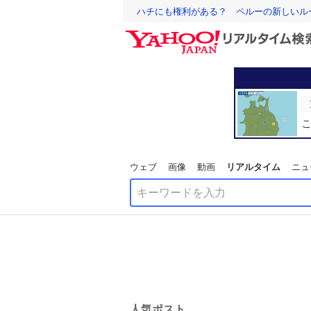
ハチにも権利がある？ ペルーの新しいル
ウェブ
画像
動画
リアルタイム
ニュ
人気ポスト