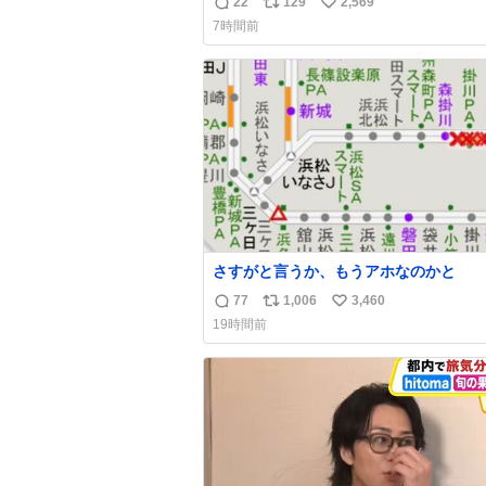
22
129
2,569
返
リ
い
代 #昭和レトロ
7時間前
信
ポ
い
数
ス
ね
ト
数
数
さすがと言うか、もうアホなのかと
77
1,006
3,460
返
リ
い
19時間前
信
ポ
い
数
ス
ね
ト
数
数