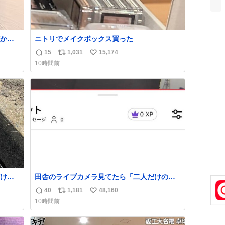
から
ニトリでメイクボックス買った
とき1
15
1,031
15,174
返
リ
い
て答え
10時間前
のか
信
ポ
い
いろ
数
ス
ね
くれ
ト
数
数
け
田舎のライブカメラ見てたら「二人だけの世
くれた
界」を発見した
40
1,181
48,160
返
リ
い
10時間前
！！
信
ポ
い
数
ス
ね