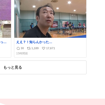
ト
数
数
いっぱ
ええ？！知らんかった…
こと
30
1,189
17,671
返
リ
い
るこ
15時間前
や角度
信
ポ
い
って
数
ス
ね
量が
ト
数
もっと見る
数