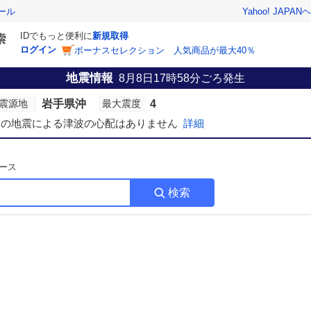
Yahoo! JAPAN
ヘ
ール
IDでもっと便利に
新規取得
ログイン
ボーナスセレクション 人気商品が最大40％
地震情報
8月8日17時58分
ごろ発生
岩手県沖
4
震源地
最大震度
この地震による津波の心配はありません
詳細
ース
検索