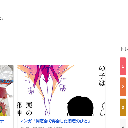
た。
ト
1
2
3
ナ
マンガ「同窓会で再会した初恋のひと」
80年