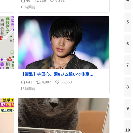
4
40
736
6,392
返
リ
い
10時間前
信
ポ
い
数
ス
ね
5
ト
数
数
6
7
【衝撃】寺田心、週6ジム通いで体重
62kg→82kgに 110kgのベンチプレス持ち上
642
4,907
56,663
返
リ
い
げる姿披露
8
18時間前
news.livedoor.com/article/detail… 元々自重
信
ポ
い
のみだったが、更に筋肉を大きくするためジ
数
ス
ね
ム通いを開始。筋肉増量のためおにぎり10
ト
数
個、ゼリー飲料3～4本、パスタと毎日4千kcal
9
数
オーバーの食事を摂取し、増量したという。
10