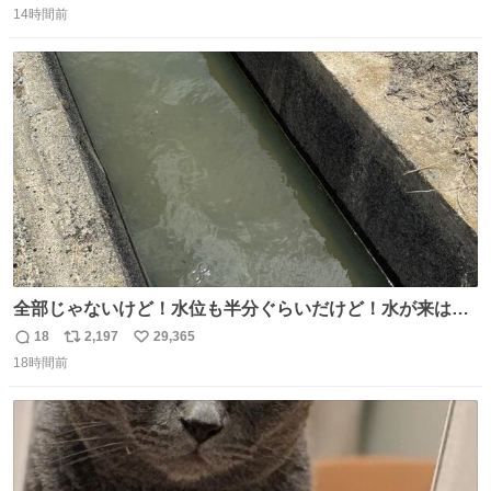
奨し，それ以外の地域で堅実に生きるのを周縁化する ・恋
14時間前
信
ポ
い
愛にかまけ，「陽キャラ」として振る舞うのを極端に中心
数
ス
ね
化する ・院生が研究環境を求め他大学に移るのを批判する
ト
数
数
過去例↓
全部じゃないけど！水位も半分ぐらいだけど！水が来はじ
めたよ！！！ 作業してくれた方々ありがとーーー
18
2,197
29,365
返
リ
い
ー！！！！！！！！！！！！！！！！！！！！！！！！！
18時間前
信
ポ
い
！
数
ス
ね
ト
数
数