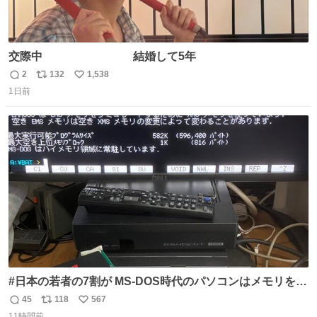
交際中 結婚して5年
2
132
1,538
返
リ
い
1日前
信
ポ
い
数
ス
ね
ト
数
数
#日本の若者の7割が MS-DOS時代のパソコンはメモリをい
くら増設しても、基本的に640～768KBまでしか使用でき
45
118
567
返
リ
い
なかったことを知らない。 またその改善策としてEMSメモ
11時間前