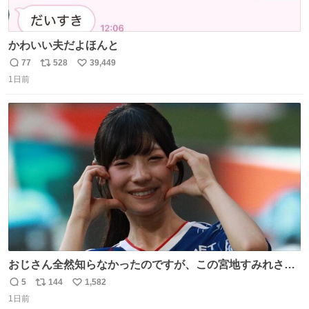
かわいい夫だよほんと
77
528
39,449
返
リ
い
1日前
信
ポ
い
数
ス
ね
ト
数
数
おじさん全然知らなかったのですが、この宮地すみれさん
（日向坂46）はマリサポだったのですね。 カメラ目線でに
5
144
1,582
返
リ
い
っこりしていただいたので撮影したものの、全然誰だか知
1日前
信
ポ
い