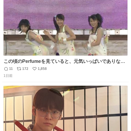
数
この頃のPerfumeを見ていると、元気いっぱいでありなが
ら決して感情に任せすぎることなく、しっかりと制御され
11
172
1,858
返
リ
い
たダンスであることに新鮮に驚く。3人のあげた足の向き
1日前
信
ポ
い
や角度とか本当に細かな部分まできっちりと揃っていてそ
数
ス
ね
こから積み重ねてきた努力や練習量が見て取れる…
ト
数
数