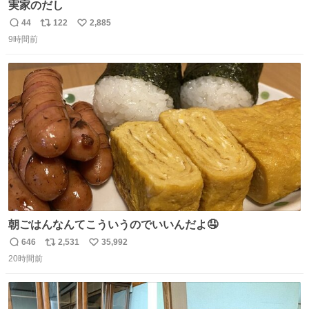
実家のだし
44
122
2,885
返
リ
い
9時間前
信
ポ
い
数
ス
ね
ト
数
数
朝ごはんなんてこういうのでいいんだよ🤤
646
2,531
35,992
返
リ
い
20時間前
信
ポ
い
数
ス
ね
ト
数
数