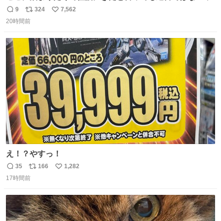
9
324
7,562
返
リ
い
20時間前
信
ポ
い
数
ス
ね
ト
数
数
え！？やすっ！
35
166
1,282
返
リ
い
17時間前
信
ポ
い
数
ス
ね
ト
数
数