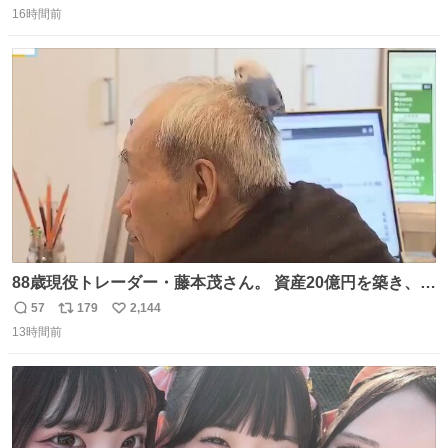
16時間前
信
ポ
い
数
ス
ね
ト
数
数
88歳現役トレーダー・藤本茂さん。 資産20億円を築き、
「令和のブラックマンデー」で2億6000万円の含み損を抱
57
179
2,144
返
リ
い
えても生き残った男が、血と汗で掴んだ「相場の8箇条」
13時間前
信
ポ
い
です。 1. 朝の急落は「買い」、朝の急騰は「売り」。 2.
数
ス
ね
午後の急騰は追わない。午後の急落は翌朝に狙う。
ト
数
数