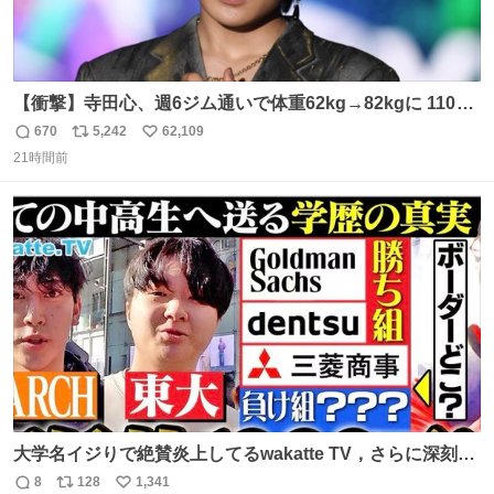
【衝撃】寺田心、週6ジム通いで体重62kg→82kgに 110kg
のベンチプレス持ち上げる姿披露
670
5,242
62,109
返
リ
い
news.livedoor.com/article/detail… 元々自重のみだった
21時間前
信
ポ
い
が、更に筋肉を大きくするためジム通いを開始。筋肉増量
数
ス
ね
のためおにぎり10個、ゼリー飲料3～4本、パスタと毎日4
ト
数
数
千kcalオーバーの食事を摂取し、増量したという。
大学名イジりで絶賛炎上してるwakatte TV，さらに深刻な
問題はこっちでは？ ・都内の特定企業に入るのを極度に推
8
128
1,341
返
リ
い