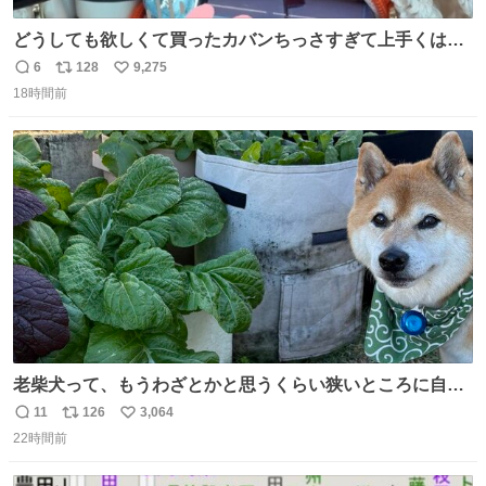
どうしても欲しくて買ったカバンちっさすぎて上手くはめ
ないと荷物入らん。女のカバンってなんでこんなちっさい
6
128
9,275
返
リ
い
の
18時間前
信
ポ
い
数
ス
ね
ト
数
数
老柴犬って、もうわざとかと思うくらい狭いところに自ら
はまりにいくじゃないですか？ 今朝ガーデニングしてる飼
11
126
3,064
返
リ
い
い主の間にはまってきて、最高に可愛かった♥️
22時間前
信
ポ
い
数
ス
ね