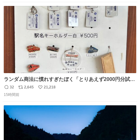
りませんでした。 マリサポらしいのでこれからは名前覚え
数
ス
ね
ます！！
ト
数
数
ランダム商法に慣れすぎたぼく「とりあえず2000円分試し
てみるか…」 駅員さん「どれが欲しいの？」 ぼく「えっ
32
2,645
21,218
返
リ
い
良いんですか？」 駅員さん「何が…？？」 やっぱランダム
15時間前
信
ポ
い
って悪い文化だ
数
ス
ね
わ！！！！！！！！！！！！！！！！！！！！
ト
数
数