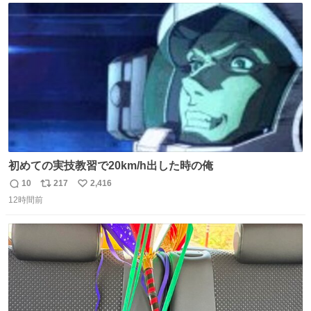
エクスプレス
ト
数
数
初めての実技教習で20km/h出した時の俺
10
217
2,416
返
リ
い
12時間前
信
ポ
い
数
ス
ね
ト
数
数