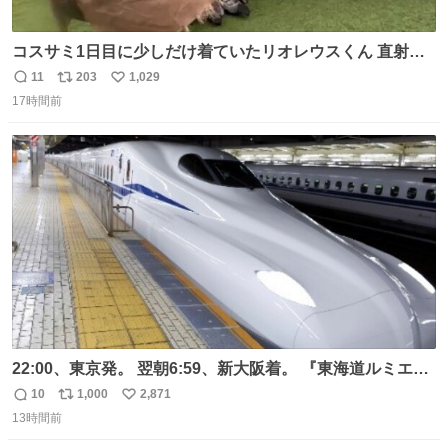
コスサミ1日目に少しだけ着ていたリオレウスくん 直射日
光下で暑すぎて疲労状態 火耐性15ではだめですね 適応珠
11
203
1,029
返
リ
い
Lv1と耐火珠Lv3装備しないと真夏の名古屋は過ごせぬよう
17時間前
信
ポ
い
です #コスサミ2026
数
ス
ね
ト
数
数
22:00、東京発。 翌朝6:59、新大阪着。 『東海道ルミエー
ルエクスプレス』が今夜、初運行！ 岐阜羽島駅で夜を越す
10
1,000
2,871
返
リ
い
東海道新幹線。寝台列車じゃないのに、朝まで新幹線とい
13時間前
信
ポ
い
う、なんだか特別体験😉 #TRAINTRIP #東海道ルミエール
数
ス
ね