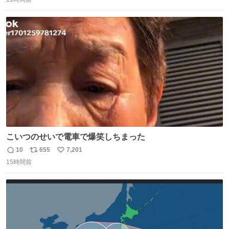
信
ポ
い
リやXMS、DOSエクステンダなどの手段を使って、なんと
数
ス
ね
かメモリをやりくりしていたことを知らない。
ト
数
数
こいつのせいで電車で爆笑しちまった
10
655
7,201
返
リ
い
15時間前
信
ポ
い
数
ス
ね
ト
数
数