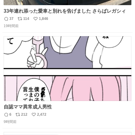
33年連れ添った愛車と別れを告げました さらばレガシィ
37
114
1,846
返
リ
い
19時間前
信
ポ
い
数
ス
ね
ト
数
数
自認ママ異常成人男性
6
212
2,472
返
リ
い
9時間前
信
ポ
い
数
ス
ね