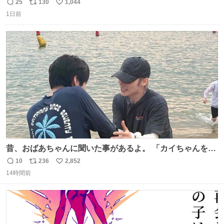
ね 運転士は日本人やったのなら韓国人は関係ないし、なん
25
130
1,044
返
リ
い
なら68歳も関係ない…
1日前
信
ポ
い
数
ス
ね
ト
数
数
昔、おばあちゃんに聞いた事があるよ。 「カイちゃんをい
じめると、アイツが海から上がって来るぞ。」って。
10
236
2,852
返
リ
い
14時間前
信
ポ
い
数
ス
ね
ト
数
数