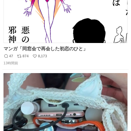
マンガ「同窓会で再会した初恋のひと」
47
874
8,173
返
リ
い
13時間前
信
ポ
い
数
ス
ね
ト
数
数