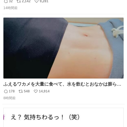
32
2,142
9,281
返
リ
い
14時間前
信
ポ
い
数
ス
ね
ト
数
数
ふえるワカメを大量に食べて、水を飲むとおなかは膨ら
む・・・・！？ ⚠️よい子は絶対マネしないでね⚠️ #夏休み
178
548
14,914
返
リ
い
の自由研究
8時間前
信
ポ
い
数
ス
ね
ト
数
数