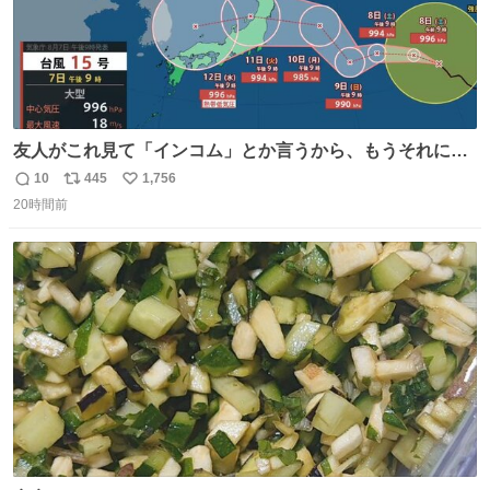
友人がこれ見て「インコム」とか言うから、もうそれにし
か見えなくなっちゃった。
10
445
1,756
返
リ
い
20時間前
信
ポ
い
数
ス
ね
ト
数
数