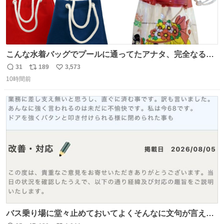
こんな水着バッグでプールに通ってたアナタ、完全なる同
世代（笑） #70年代 #80年代 #昭和レトロ
31
189
3,573
返
リ
い
10時間前
信
ポ
い
数
ス
ね
ト
数
数
バス乗り場に堂々止めておいてよくそんなに文句が言える