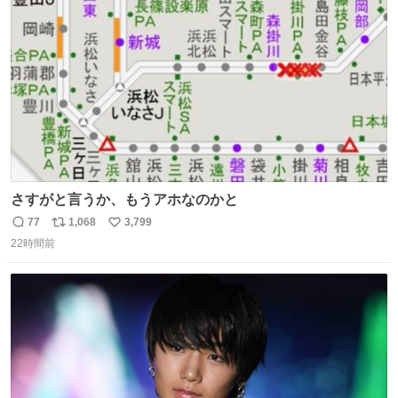
ト
数
数
さすがと言うか、もうアホなのかと
77
1,068
3,799
返
リ
い
22時間前
信
ポ
い
数
ス
ね
ト
数
数