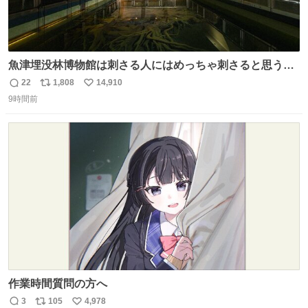
魚津埋没林博物館は刺さる人にはめっちゃ刺さると思う施
設 無人になった時の雰囲気が凄まじかった
22
1,808
14,910
返
リ
い
9時間前
信
ポ
い
数
ス
ね
ト
数
数
作業時間質問の方へ
3
105
4,978
返
リ
い