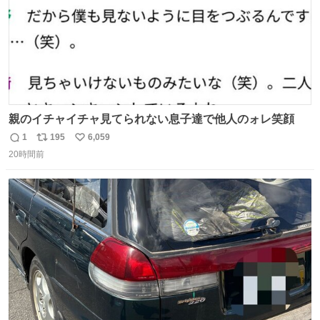
親のイチャイチャ見てられない息子達で他人のォレ笑顔
1
195
6,059
返
リ
い
20時間前
信
ポ
い
数
ス
ね
ト
数
数