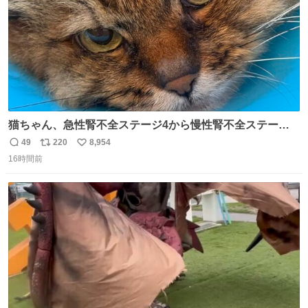
猫ちゃん、急性腎不全ステージ4から慢性腎不全ステージ2
になりました😭点滴も週一で大丈夫になった… このままだ
49
220
8,954
返
リ
い
と2、3日持たないって言われたのが嘘みたい…本当に嬉し
16時間前
信
ポ
い
い😭😭😭頑張ってくれてありがとう😭😭😭 嬉しくて帰り
数
ス
ね
道泣きながら歩いてたら向こうから来た人にすごい顔され
ト
数
数
た🫠