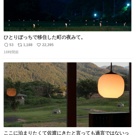
ひとりぼっちで移住した町の夜みて。
53
1,188
22,395
返
リ
い
16時間前
信
ポ
い
数
ス
ね
ト
数
数
ここに泊まりたくて佐渡にきたと言っても過言ではないっ