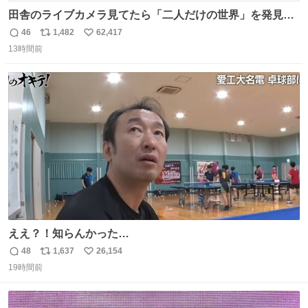
田舎のライブカメラ見てたら「二人だけの世界」を発見し
た
46
1,482
62,417
返
リ
い
13時間前
信
ポ
い
数
ス
ね
ト
数
数
ええ？！知らんかった…
48
1,637
26,154
返
リ
い
19時間前
信
ポ
い
数
ス
ね
ト
数