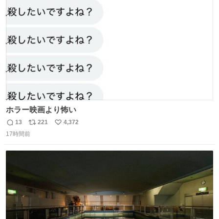
ト
数
数
ホラー映画より怖い
13
221
4,372
返
リ
い
17時間前
信
ポ
い
数
ス
ね
ト
数
数