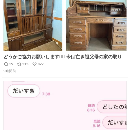
どうかご協力お願いします🙇‍♂️ 今は亡き祖父母の家の取り壊
しが決まり、どうしても処分して欲しくない食器棚と机の
15
515
827
返
リ
い
引き取り手を探しております この2つは私の祖母が当初一
9時間前
信
ポ
い
目惚れで購入したもので、祖母はc型肝炎で58歳という若
数
ス
ね
さで亡くなりましたが、この家具達をとても大切にしてお
ト
数
数
りました 続く↓