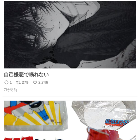
ト
数
数
自己嫌悪で眠れない
1
279
2,746
返
リ
い
7時間前
信
ポ
い
数
ス
ね
ト
数
数