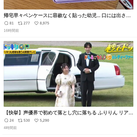
帰宅早々ペンケースに容赦なく貼った幼児... 口には出さぬ
が勿体無い精神で心がざわつく.....ッ
81
277
8,975
返
リ
い
16時間前
信
ポ
い
数
ス
ね
ト
数
数
【快挙】声優界で初めて落とし穴に落ちる ふりりん リアク
ションが最高過ぎる🤣 #ドッキリGP #降幡愛
24
530
5,290
返
リ
い
4時間前
信
ポ
い
数
ス
ね