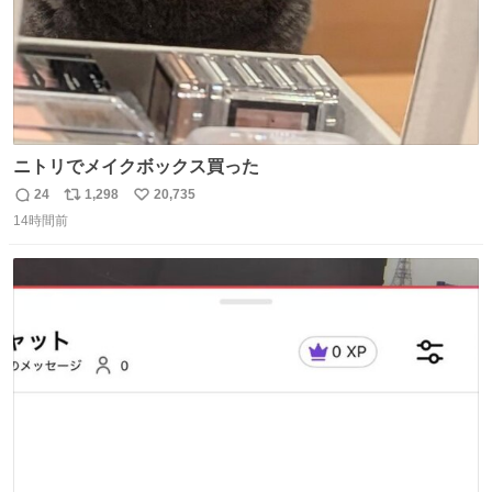
ニトリでメイクボックス買った
24
1,298
20,735
返
リ
い
14時間前
信
ポ
い
数
ス
ね
ト
数
数