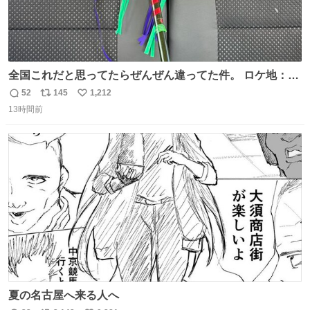
全国これだと思ってたらぜんぜん違ってた件。 ロケ地：広
島
52
145
1,212
返
リ
い
13時間前
信
ポ
い
数
ス
ね
ト
数
数
夏の名古屋へ来る人へ