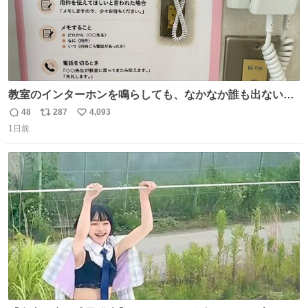
教室のインターホンを鳴らしても、なかなか誰も出ないこ
とがあります…。 もしかすると「電話の出方」に困ってい
48
287
4,093
返
リ
い
るのかもしれません。 そこで「何を話せばいいか」が見え
1日前
信
ポ
い
る手引きを用意して、安心して電話に出られるようにしま
数
ス
ね
す。 インターホンの応対も大切なコミュニケーションの学
ト
数
数
びです。