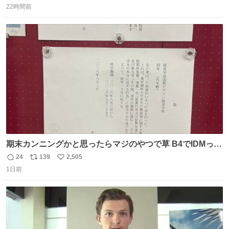
人の侍」なのかと観ていたら… 相容れぬ者同士の対立と相
22時間前
信
ポ
い
克。 傍観者の罪… 罪から逃れることのできない恐怖… 復
数
ス
ね
讐の妄執… 娯楽映画、ファミリー映画と思ったら、大やけ
ト
数
数
どします。
期末カンニングかと思ったらマジのやつで草 B4でIDMって
ことはおそらく就職だし、内定取り消し？ それと夏休み期
24
139
2,505
返
リ
い
間の停学って無意味じゃね？
1日前
信
ポ
い
数
ス
ね
ト
数
数