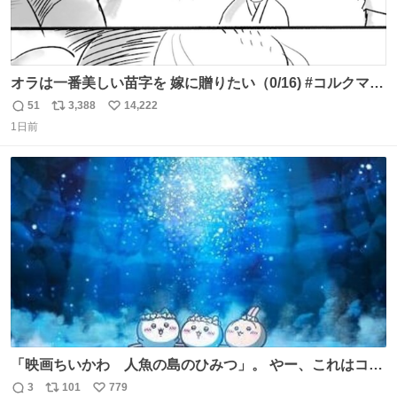
オラは一番美しい苗字を 嫁に贈りたい（0/16) #コルクマン
ガ専科
51
3,388
14,222
返
リ
い
1日前
信
ポ
い
数
ス
ね
ト
数
数
「映画ちいかわ 人魚の島のひみつ」。 やー、これはコワ
イ、コワイ、映画でした。 可愛い夏休みのアニメで、「七
3
101
779
返
リ
い