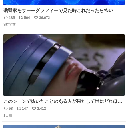
磯野家をサーモグラフィーで見た時これだったら怖い
185
564
36,672
返
リ
い
8時間前
信
ポ
い
数
ス
ね
ト
数
数
このシーンで抜いたことのある人が果たして世にどれほど
いることか このアカウントに辿り着いた皆さんとは、ロボ
58
147
2,412
返
リ
い
コップ2についてこれからもぜひ語り合っていきたい
1日前
信
ポ
い
数
ス
ね