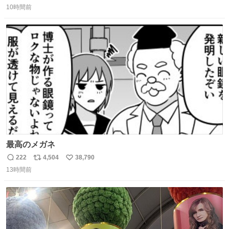
10時間前
信
ポ
い
数
ス
ね
ト
数
数
最高のメガネ
222
4,504
38,790
返
リ
い
13時間前
信
ポ
い
数
ス
ね
ト
数
数