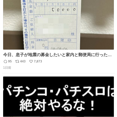
数
割を占める
今日、息子が地震の募金したいと家内と郵便局に行ったみ
たいです。おもちゃとか買う選択肢もあったと思うけど、
95
443
7,873
返
リ
い
自分で貯めてた2万円を役に立てて欲しい、みんなも元気
1日前
信
ポ
い
になって欲しいと。家内も一緒に募金したので、自分も何
数
ス
ね
かできたらなぁと思いました。
ト
数
数