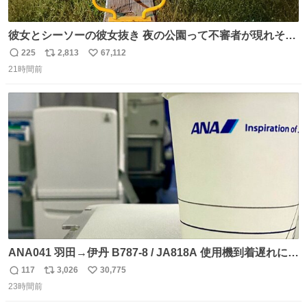
彼女とシーソーの彼女抜き 夜の公園って不審者が現れそう
で怖いんだよな
225
2,813
67,112
返
リ
い
21時間前
信
ポ
い
数
ス
ね
ト
数
数
ANA041 羽田→伊丹 B787-8 / JA818A 使用機到着遅れにつ
き 「安全に支障ない範囲で1分1秒でも遅延回復に努めてお
117
3,026
30,775
返
リ
い
ります」と機長の気合い十分！ が、フライトは順調に進み
23時間前
信
ポ
い
すぎ… 「飛ばしすぎたせいか現在奈良県上空での待機を命
数
ス
ね