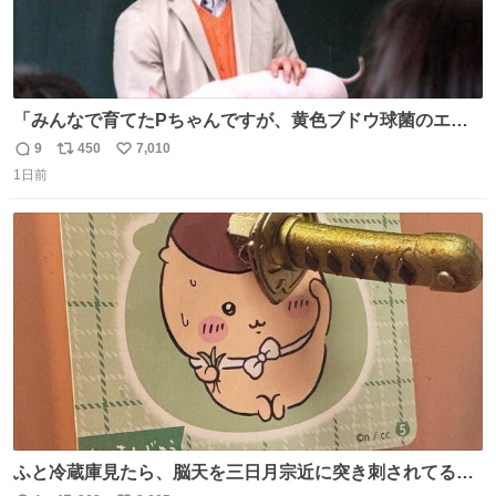
「みんなで育てたPちゃんですが、黄色ブドウ球菌のエン
テロトキシン（耐熱性毒素）が検出されたので、議論する
9
450
7,010
返
リ
い
までもなく処分が決まりました」
1日前
信
ポ
い
数
ス
ね
ト
数
数
ふと冷蔵庫見たら、脳天を三日月宗近に突き刺されてるく