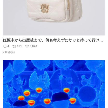
妊娠中から出産後まで、何も考えずにサッと持って行ける
ようなショルダーバッグが欲しいな〜と思っていたのだけ
4
181
3,020
返
リ
い
ど snidelでめちゃくちゃピッタリなものを見つけたので買
21時間前
信
ポ
い
った！✨ スマホと小物とペットボトルが入るの最高すぎる
数
ス
ね
🥹 しかもスマホ入れ独立してるしファスナーない！地味に
ト
数
数
嬉しいやつ！！！