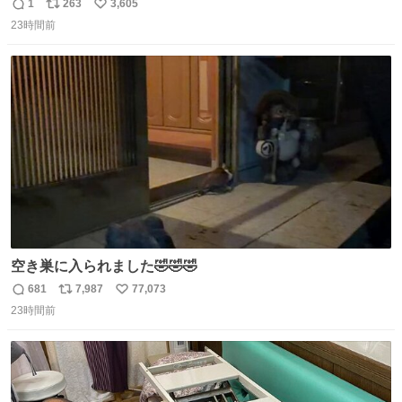
りまんじゅうパイセンが
1
263
3,605
返
リ
い
23時間前
信
ポ
い
数
ス
ね
ト
数
数
空き巣に入られました🤣🤣🤣
681
7,987
77,073
返
リ
い
23時間前
信
ポ
い
数
ス
ね
ト
数
数