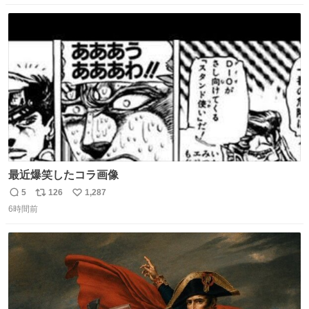
数
ス
ね
ト
数
数
最近爆笑したコラ画像
5
126
1,287
返
リ
い
6時間前
信
ポ
い
数
ス
ね
ト
数
数