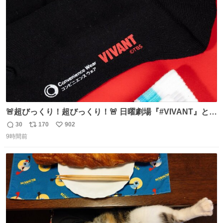
トかな…」と当たりつけてもらった。確かにこんな感じだ
ト
数
数
った気がする 凄い
🚨超びっくり！超びっくり！🚨 日曜劇場『#VIVANT』と
ファミマの #コンビニエンスウェア がコラボ！ 🧦ラインソ
30
170
902
返
リ
い
ックス 🟦今治タオルハンカチ 「いいね」「保存」してファ
9時間前
信
ポ
い
ミマへGO👀
数
ス
ね
ト
数
数