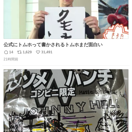
公式にトムホって書かされるトムホまだ面白い
14
1,629
31,491
返
リ
い
21時間前
信
ポ
い
数
ス
ね
ト
数
数