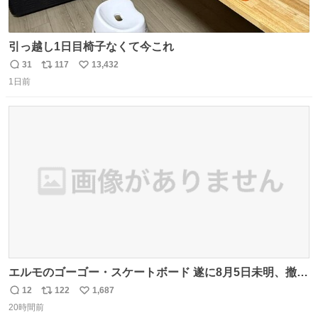
引っ越し1日目椅子なくて今これ
31
117
13,432
返
リ
い
1日前
信
ポ
い
数
ス
ね
ト
数
数
エルモのゴーゴー・スケートボード 遂に8月5日未明、撤
去… ←4日朝 5日朝→ #USJファン #ワンダーランド
12
122
1,687
返
リ
い
20時間前
信
ポ
い