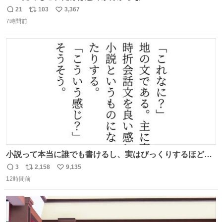
21
103
3,367
返
リ
い
7時間前
信
ポ
い
数
ス
ね
ト
数
数
小説って本当に誰でも書けるし、実はびっくりするほど自
由だし、みんなもっと好きに文字で遊べばいいんじゃない
3
2,158
9,135
返
リ
い
かなって思うよ〜
12時間前
信
ポ
い
数
ス
ね
ト
数
数