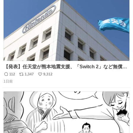
ト
数
数
【発表】任天堂が熊本地震支援、「Switch 2」など無償修
理へ 保証切れでも対象 news.livedoor.com/article/detail…
112
1,347
9,312
返
リ
い
任天堂が令和8年熊本地震の被災者支援として、災害救助
1日前
信
ポ
い
法適用地域からの同社製品の修理について、27年2月1日ま
数
ス
ね
で無償で対応すると発表した。「Switch 2」や「Switch」
ト
数
数
「Joy-Con」などが対象。