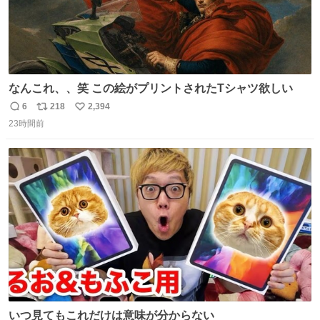
なんこれ、、笑 この絵がプリントされたTシャツ欲しい
6
218
2,394
返
リ
い
23時間前
信
ポ
い
数
ス
ね
ト
数
数
いつ見てもこれだけは意味が分からない