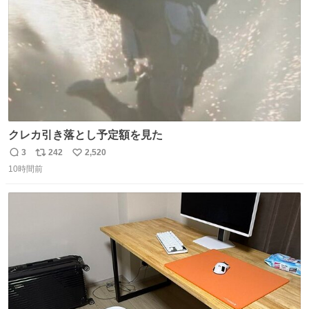
クレカ引き落とし予定額を見た
3
242
2,520
返
リ
い
10時間前
信
ポ
い
数
ス
ね
ト
数
数