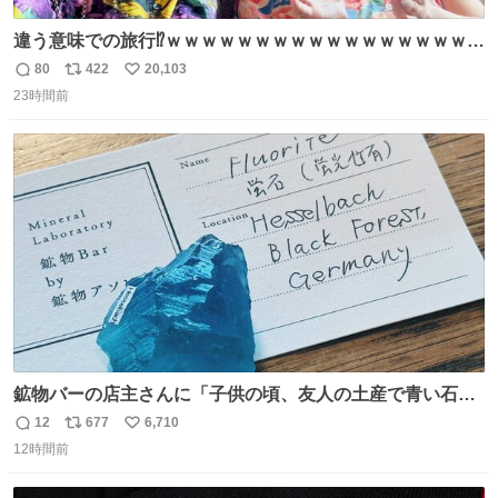
違う意味での旅行⁉️ｗｗｗｗｗｗｗｗｗｗｗｗｗｗｗｗｗｗ
ｗ
80
422
20,103
返
リ
い
23時間前
信
ポ
い
数
ス
ね
ト
数
数
鉱物バーの店主さんに「子供の頃、友人の土産で青い石を
貰って、それがすごく気に入ってたのに、いつかの引越し
12
677
6,710
返
リ
い
で無くしてしまった」という話をしたら、 「お土産で買っ
12時間前
信
ポ
い
てきたくらいの価格感なら、ドイツの黒い森のフローライ
数
ス
ね