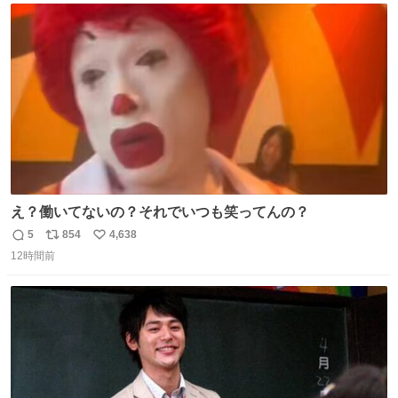
じられております」 でコンソメスープ吹き出しそうになり
ト
数
数
ましたw
え？働いてないの？それでいつも笑ってんの？
5
854
4,638
返
リ
い
12時間前
信
ポ
い
数
ス
ね
ト
数
数