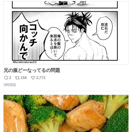
ト
数
数
兄の服どーなってるの問題
2
156
2,773
返
リ
い
3時間前
信
ポ
い
数
ス
ね
ト
数
数