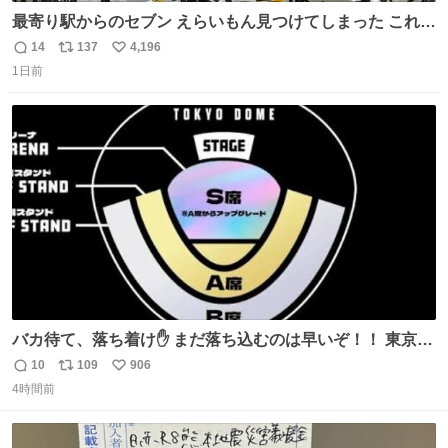
最寄り駅からのセブン えらいもん見つけてしまった これ売
ってくれへんかな… #浅井健一 #ポテチ #ロックの名盤
14
137
4,196
返
リ
い
1日前
信
ポ
い
数
ス
ね
ト
数
数
バカ待て、落ち着け✋ まだ落ち込むのは早いぞ！！ 東京ド
ームの最大キャパ5.5万人に対して席数の配分はだいたい S
10
109
906
返
リ
い
席（アリーナ）：約1.4万人 A席（1階スタンド）：約2.5万
4時間前
信
ポ
い
人 B席（2階スタンド）：約1.5万人 一番席数が多いA席は
数
ス
ね
一次だけで全枠出し切るわけないし、二次からは全体の3
ト
数