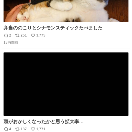
弁当ののこりとシナモンスティックたべました
2
251
3,775
返
リ
い
13時間前
信
ポ
い
数
ス
ね
ト
数
数
頭がおかしくなったかと思う拡大率
https://t.co/n1bPnS7x1h
4
137
1,771
返
リ
い