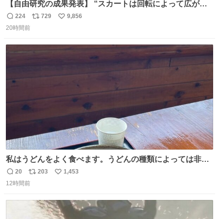
【自由研究の成果発表】 “スカートは回転によって広がる
が、岡澤恋によって270°までなら広がらずに回転が可能な
224
729
9,856
返
リ
い
ことが証明された！”
20時間前
信
ポ
い
数
ス
ね
ト
数
数
私はうどんをよく食べます。うどんの種類によっては非常
食にもなります。生うどんは消費期限が短く、冷凍うどん
20
203
1,453
返
リ
い
は長持ちする代わりに停電に弱いので、乾麺タイプのうど
12時間前
信
ポ
い
んなら水分が少なく長期保存するのにおすすめです。アル
数
ス
ね
ファ化米や缶詰など、色々な非常食がありますが、うどん
ト
数
数
もいかがでしょうか？