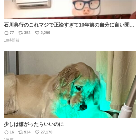
石川典行のこれマジで正論すぎて10年前の自分に言い聞か
せたい
77
352
2,299
返
リ
い
10時間前
信
ポ
い
数
ス
ね
ト
数
数
少しは嫌がったらいいのに
16
934
27,170
返
リ
い
1日前