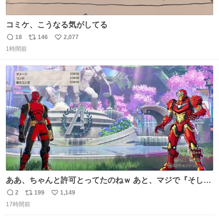
コミケ、こうなる気がしてる
18
146
2,077
返
リ
い
1時間前
信
ポ
い
数
ス
ね
ト
数
数
ああ、ちゃんと許可とってたのねｗ あと、マジで『そして
時は動き出す』って言ってて草オブ草
2
199
1,149
返
リ
い
17時間前
信
ポ
い
数
ス
ね