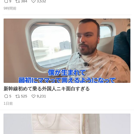
い。 https://t.co/LemyLGyVkR
9
384
3,532
返
リ
い
9時間前
信
ポ
い
数
ス
ね
ト
数
数
新幹線初めて乗る外国人ニキ面白すぎる
5
525
9,231
返
リ
い
1日前
信
ポ
い
数
ス
ね
ト
数
数