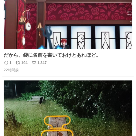
だから、袋に名前を書いておけとあれほど。
1
104
1,347
返
リ
い
22時間前
信
ポ
い
数
ス
ね
ト
数
数