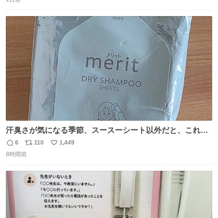
信
ポ
い
数
ス
ね
ト
数
数
汗臭さが気になる季節、スースーシート以外だと、これが
とにかくスッキリする。2年くらい前に #生活は踊る で紹
6
110
1,449
返
リ
い
介したやつ。おじさんにもおばさんにもオススメだ。ドラ
8時間前
信
ポ
い
ストに売ってるぞ。ドライシャンプーって書いてあるけど
数
ス
ね
汗拭きシートみたいなもの。耳裏襟足首筋がんがん拭いて
ト
数
数
汗臭不安を解消。