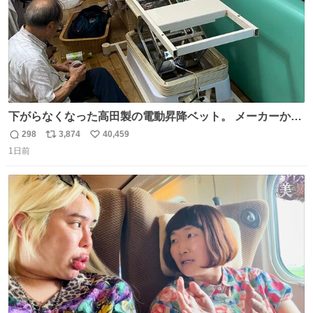
下がらなくなった高田製の電動昇降ベット。 メーカーから
は、完全に見放されたんですが、 見事に85歳の父が治しま
298
3,874
40,459
返
リ
い
した。 うちの父は、トヨタカローラのボディをオート生産
1日前
信
ポ
い
する、工業ロボットの製作者なんですが、 父が電動ベット
数
ス
ね
の配線をハンダで修理している横で、
ト
数
数