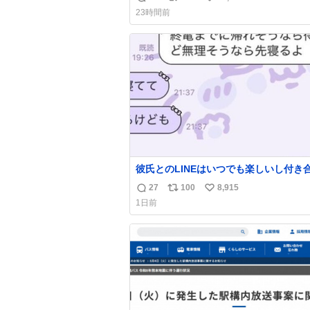
返
リ
い
23時間前
信
ポ
い
数
ス
ね
ト
数
数
彼氏とのLINEはいつでも楽しいし付き
ての頃の嬉しかったLINEは無限にあるけ
27
100
8,915
返
リ
い
棲前は1日で各50通くらい送りあってた
1日前
近嬉しかったのはこれ
信
ポ
い
数
ス
ね
ト
数
数