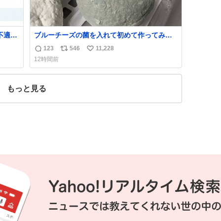
不適切
ブルーチーズの菌を入れて初めて作ってみた
チーズなんだけど 本能でちょっとヤバいと思
123
546
11,228
返
リ
い
っちゃう見た目だな
12時間前
た駅
信
ポ
い
「第
数
ス
ね
不正
ト
数
もっと見る
実
数