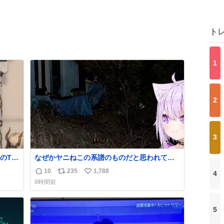
ト
1
2
3
のTL
なぜかヤニねこの系譜のものだと思われてい
るおかゆん #生おかゆ
10
235
1,788
4
返
リ
い
8時間前
信
ポ
い
数
ス
ね
ト
数
5
数