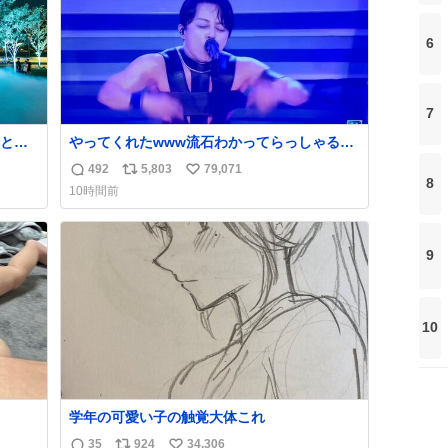
6
7
と夜
やってくれたwww流石わかってらっしゃる🤣
🤣🤣 #Mステ #西川貴教
492
5,803
79,071
返
リ
い
8
10時間前
信
ポ
い
数
ス
ね
ト
数
9
数
10
学年の可愛い子の触覚大体これ
35
924
34,306