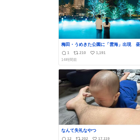
梅田・うめきた公園に「雲海」出現 昼
で異なる演出、昨年は50万人来場
1
210
1,191
返
リ
い
umeda.keizai.biz/headline/4657/
14時間前
信
ポ
い
数
ス
ね
ト
数
数
なんて失礼なやつ
12
202
17,119