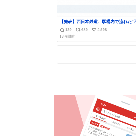
【発表】西日本鉄道、駅構内で流れた“
音声”に声明「被害届も検討」
129
689
4,598
返
リ
い
news.livedoor.com/article/detail… 4日に西
18時間前
鉄福岡（天神）駅および薬院駅で発生し
信
ポ
い
構内放送事案について声明を公表した。
数
ス
ね
三者によって駅構内放送設備に外部から
ト
数
に音声が流された可能性も含めて確認を
数
施」と説明した。