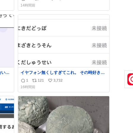
返
リ
い
14時間前
信
ポ
い
数
ス
ね
ト
数
数
合いた
イヤフォン無くしすぎてこれ。 その時好きだ
ど(同
った男のセコムの名前にしてる
1
121
3,732
返
リ
い
し)最
16時間前
信
ポ
い
数
ス
ね
ト
数
数