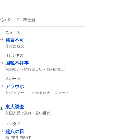
レンド
22:28
更新
ニュース
発言不可
非常に残念
ITビジネス
国税不祥事
前例ない
情報漏えい
前例のない
スポーツ
アラウホ
リヴァプール
バルセロナ
ロマーノ
HERE WE GO
東大調査
外国人受け入れ
若い世代
エンタメ
超八の日
SUPER EIGHT