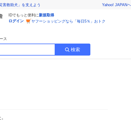
Yahoo! JAPAN
ヘ
災害救助犬」を支えよう
IDでもっと便利に
新規取得
ログイン
ヤフーショッピングなら「毎日5％」おトク
ース
検索
た。