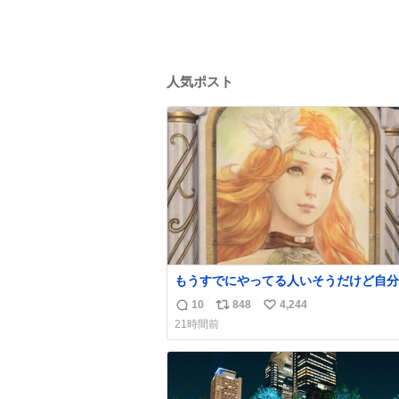
人気ポスト
もうすでにやってる人いそうだけど自分
で見かけてない
10
848
4,244
返
リ
い
21時間前
信
ポ
い
数
ス
ね
ト
数
数