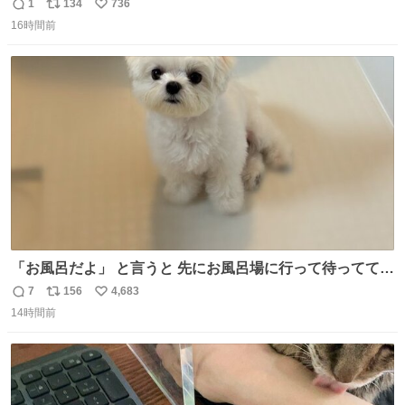
りツヤ肌叶う保湿タイプ - fashion-press.net/news/148945
1
134
736
返
リ
い
16時間前
信
ポ
い
数
ス
ね
ト
数
数
「お風呂だよ」 と言うと 先にお風呂場に行って待っててく
れる 賢いライス
7
156
4,683
返
リ
い
14時間前
信
ポ
い
数
ス
ね
ト
数
数