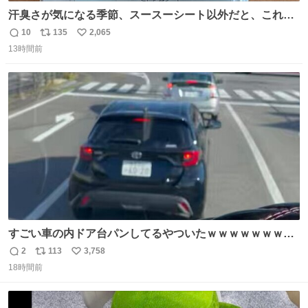
汗臭さが気になる季節、スースーシート以外だと、これが
とにかくスッキリする。2年くらい前に #生活は踊る で紹
10
135
2,065
返
リ
い
介したやつ。おじさんにもおばさんにもオススメだ。ドラ
13時間前
信
ポ
い
ストに売ってるぞ。ドライシャンプーって書いてあるけど
数
ス
ね
汗拭きシートみたいなもの。耳裏襟足首筋がんがん拭いて
ト
数
数
汗臭不安を解消。
すごい車の内ドア台パンしてるやついたｗｗｗｗｗｗｗｗ
ｗｗｗｗｗｗ
2
113
3,758
返
リ
い
18時間前
信
ポ
い
数
ス
ね
ト
数