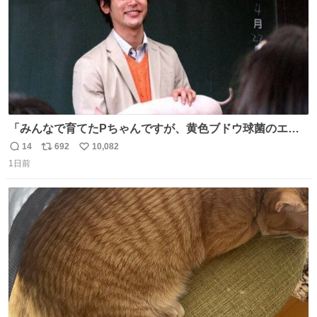
「みんなで育てたPちゃんですが、黄色ブドウ球菌のエン
テロトキシン（耐熱性毒素）が検出されたので、議論する
14
692
10,082
返
リ
い
までもなく処分が決まりました」
1日前
信
ポ
い
数
ス
ね
ト
数
数