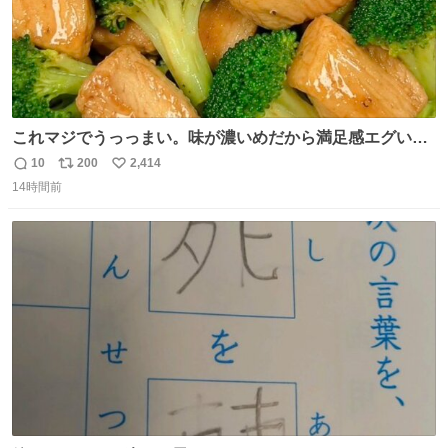
これマジでうっっまい。味が濃いめだから満足感エグいし
1週間で3キロ痩せた😭
10
200
2,414
返
リ
い
14時間前
信
ポ
い
数
ス
ね
ト
数
数