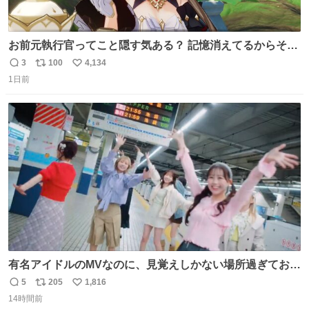
お前元執行官ってこと隠す気ある？ 記憶消えてるからそん
な考えに至らないだろうけどさ…
3
100
4,134
返
リ
い
1日前
信
ポ
い
数
ス
ね
ト
数
数
有名アイドルのMVなのに、見覚えしかない場所過ぎておも
ろいな
5
205
1,816
返
リ
い
14時間前
信
ポ
い