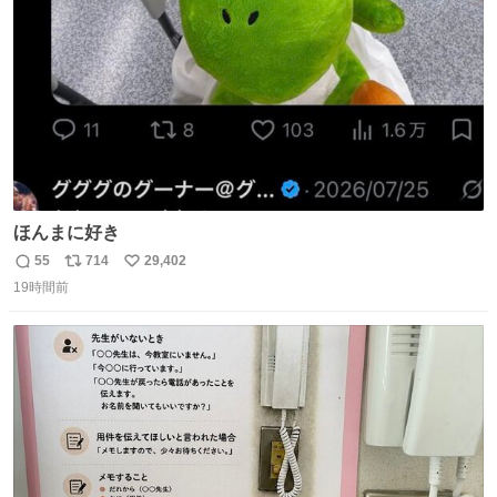
数
ほんまに好き
55
714
29,402
返
リ
い
19時間前
信
ポ
い
数
ス
ね
ト
数
数