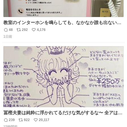
教室のインターホンを鳴らしても、なかなか誰も出ないこ
とがあります…。 もしかすると「電話の出方」に困ってい
48
292
4,176
返
リ
い
るのかもしれません。 そこで「何を話せばいいか」が見え
1日前
信
ポ
い
る手引きを用意して、安心して電話に出られるようにしま
数
ス
ね
す。 インターホンの応対も大切なコミュニケーションの学
ト
数
数
びです。
冨樫夫妻は純粋に浮かれてるだけな気がするな〜 全アはこ
こに自分の市場価値的なものを上乗せするので、 すっぴん
239
922
20,117
返
リ
い
＆寝起きのボサボサ頭でも「今日も可愛いね」が止まらな
15時間前