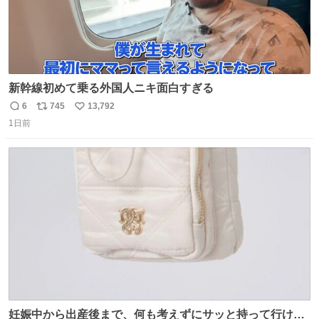
新幹線初めて乗る外国人ニキ面白すぎる
6
745
13,792
返
リ
い
1日前
信
ポ
い
数
ス
ね
ト
数
数
妊娠中から出産後まで、何も考えずにサッと持って行ける