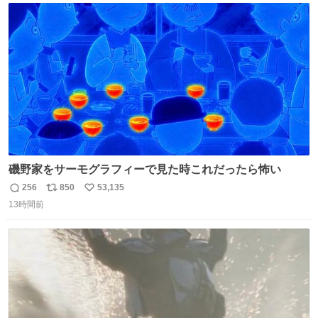
のだという。ネコ様は面倒な作業がお嫌いなようです。
ト
数
数
磯野家をサーモグラフィーで見た時これだったら怖い
256
850
53,135
返
リ
い
13時間前
信
ポ
い
数
ス
ね
ト
数
数