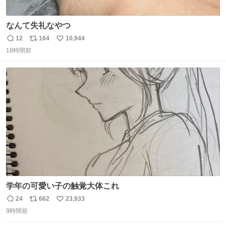
なんて失礼なやつ
12
164
10,944
返
リ
い
18時間前
信
ポ
い
数
ス
ね
ト
数
数
学年の可愛い子の触覚大体これ
24
662
23,933
返
リ
い
9時間前
信
ポ
い
数
ス
ね