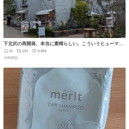
下北沢の再開発、本当に素晴らしい。こういうヒューマン
スケールの開発がいいんだよ。
31
151
4,304
返
リ
い
14時間前
信
ポ
い
数
ス
ね
ト
数
数