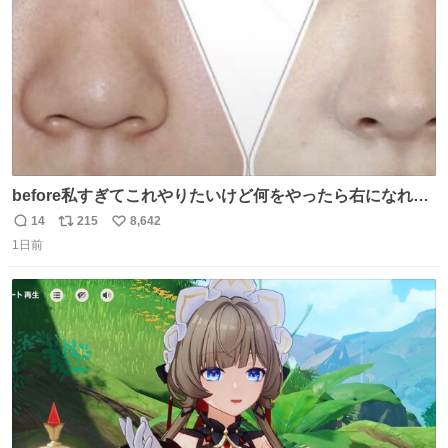
before私すぎてこれやりたいけど何をやったら右になれる
の
14
215
8,642
返
リ
い
1日前
信
ポ
い
数
ス
ね
ト
数
数