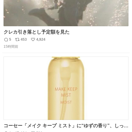
クレカ引き落とし予定額を見た
5
453
4,924
返
リ
い
15時間前
信
ポ
い
数
ス
ね
ト
数
数
コーセー「メイク キープ ミスト」に“ゆずの香り”、しっと