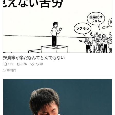
ト
数
数
投資家が楽だなんてとんでもない
109
626
7,278
返
リ
い
17時間前
信
ポ
い
数
ス
ね
ト
数
数