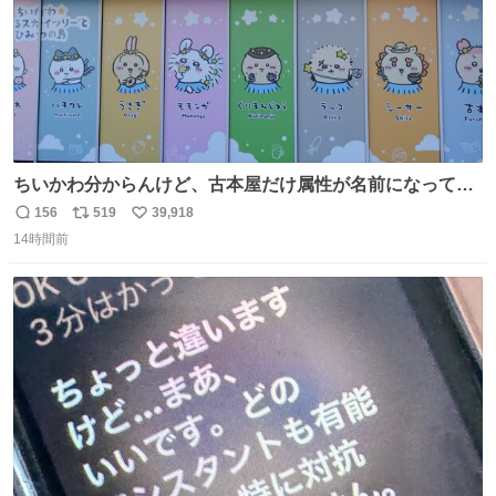
ちいかわ分からんけど、古本屋だけ属性が名前になってる
のはどういうこと？
156
519
39,918
返
リ
い
14時間前
信
ポ
い
数
ス
ね
ト
数
数