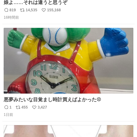
娘よ……それは違うと思うぞ
819
14,535
155,168
返
リ
い
16時間前
信
ポ
い
数
ス
ね
ト
数
数
悪夢みたいな目覚まし時計買えばよかった⚾
1
455
3,427
返
リ
い
1日前
信
ポ
い
数
ス
ね
ト
数
数