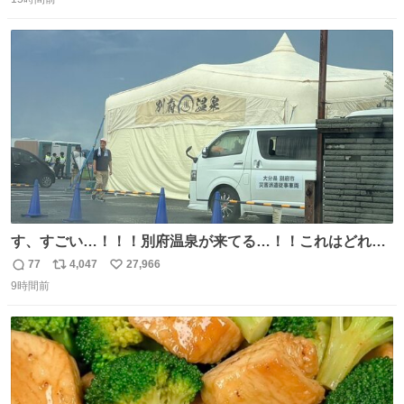
信
ポ
い
い。放っておくと永遠に髪撫でてきて作業進まない()
数
ス
ね
156cm40kg、年中日焼け止めとお友達の私より綺麗な手や
ト
数
数
めてもろて とか言う
す、すごい…！！！別府温泉が来てる…！！これはどれぐ
らい待つんだろう…
77
4,047
27,966
返
リ
い
9時間前
信
ポ
い
数
ス
ね
ト
数
数