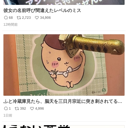
彼女の名前呼び間違えたレベルのミス
68
2,723
34,906
返
リ
い
12時間前
信
ポ
い
数
ス
ね
ト
数
数
ふと冷蔵庫見たら、脳天を三日月宗近に突き刺されてるく
りまんじゅうパイセンが
1
392
4,996
返
リ
い
1日前
信
ポ
い
数
ス
ね