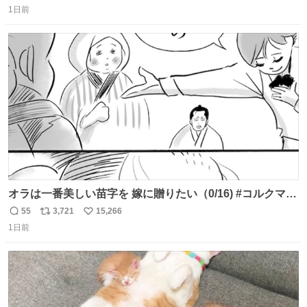
1日前
信
ポ
い
数
ス
ね
ト
数
数
オラは一番美しい苗字を 嫁に贈りたい（0/16) #コルクマン
ガ専科
55
3,721
15,266
返
リ
い
1日前
信
ポ
い
数
ス
ね
ト
数
数