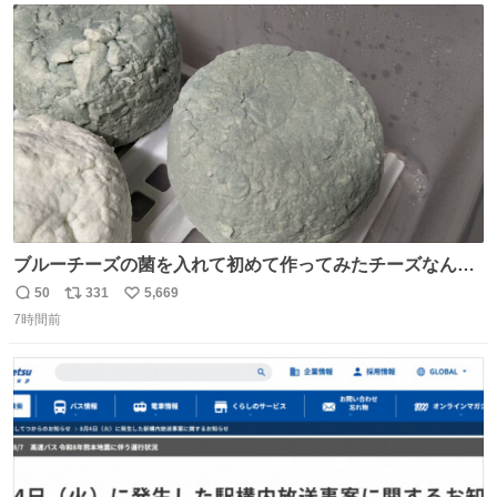
ト
数
数
ブルーチーズの菌を入れて初めて作ってみたチーズなんだ
けど 本能でちょっとヤバいと思っちゃう見た目だな
50
331
5,669
返
リ
い
7時間前
信
ポ
い
数
ス
ね
ト
数
数