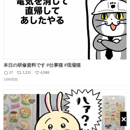
ト
数
数
本日の研修資料です #仕事猫 #現場猫
17
1,211
4,588
返
リ
い
18時間前
信
ポ
い
数
ス
ね
ト
数
数