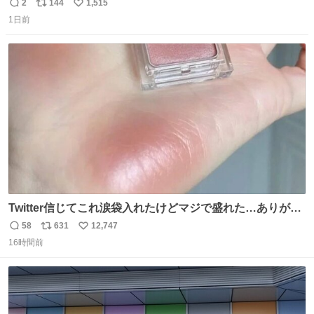
2
144
1,515
返
リ
い
1日前
信
ポ
い
数
ス
ね
ト
数
数
Twitter信じてこれ涙袋入れたけどマジで盛れた…ありがと
う…
58
631
12,747
返
リ
い
16時間前
信
ポ
い
数
ス
ね
ト
数
数