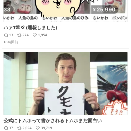
ハァ❓🐰💢 (通報しました)
13
274
1,954
返
リ
い
18時間前
信
ポ
い
数
ス
ね
ト
数
数
公式にトムホって書かされるトムホまだ面白い
37
2,024
39,719
返
リ
い