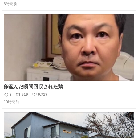
6時間前
信
ポ
い
数
ス
ね
ト
数
数
卵産んだ瞬間回収された鶏
8
519
9,717
返
リ
い
10時間前
信
ポ
い
数
ス
ね
ト
数
数