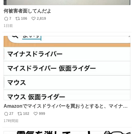
何被害者面してんだよ
7
106
2,819
返
リ
い
1日前
信
ポ
い
数
ス
ね
ト
数
数
Amazonでマイスドライバーを買おうとすると、マイナス
ドライバー先輩が出しゃばってくる
27
102
999
返
リ
い
17時間前
信
ポ
い
数
ス
ね