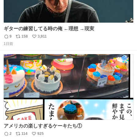
ギターの練習してる時の俺 ←理想 →現実
9
158
3,911
返
リ
い
1日前
信
ポ
い
数
ス
ね
ト
数
数
アメリカの楽しすぎるケーキたち①
2
114
925
返
リ
い