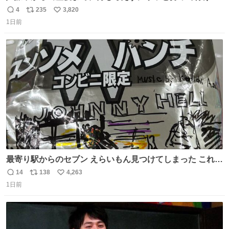
ようなショルダーバッグが欲しいな〜と思っていたのだけ
4
235
3,820
返
リ
い
ど snidelでめちゃくちゃピッタリなものを見つけたので買
1日前
信
ポ
い
った！✨ スマホと小物とペットボトルが入るの最高すぎる
数
ス
ね
🥹 しかもスマホ入れ独立してるしファスナーない！地味に
ト
数
数
嬉しいやつ！！！
最寄り駅からのセブン えらいもん見つけてしまった これ売
ってくれへんかな… #浅井健一 #ポテチ #ロックの名盤
14
138
4,263
返
リ
い
1日前
信
ポ
い
数
ス
ね
ト
数
数