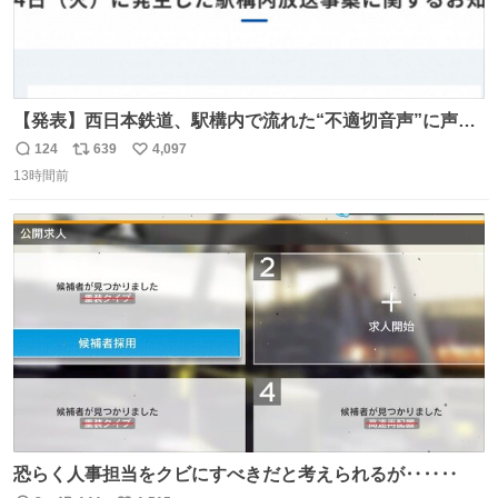
【発表】西日本鉄道、駅構内で流れた“不適切音声”に声明
「被害届も検討」 news.livedoor.com/article/detail… 4日
124
639
4,097
返
リ
い
に西鉄福岡（天神）駅および薬院駅で発生した駅構内放送
13時間前
信
ポ
い
事案について声明を公表した。「第三者によって駅構内放
数
ス
ね
送設備に外部から不正に音声が流された可能性も含めて確
ト
数
数
認を実施」と説明した。
恐らく人事担当をクビにすべきだと考えられるが‥‥‥