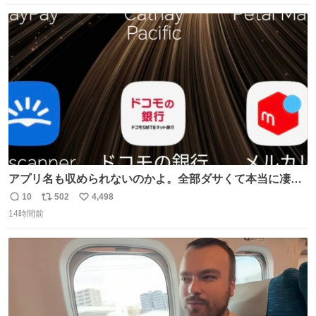
数
ス
ね
ト
数
数
アプリ名も収められないのかよ。全部ダサくて本当に凄
い。 https://t.co/LemyLGyVkR
10
502
4,498
返
リ
い
14時間前
信
ポ
い
数
ス
ね
ト
数
数