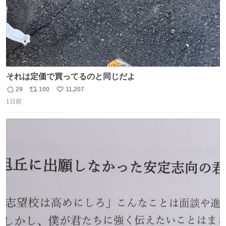
それは定価で買ってるのと同じだよ
29
100
11,207
返
リ
い
1日前
信
ポ
い
数
ス
ね
ト
数
数