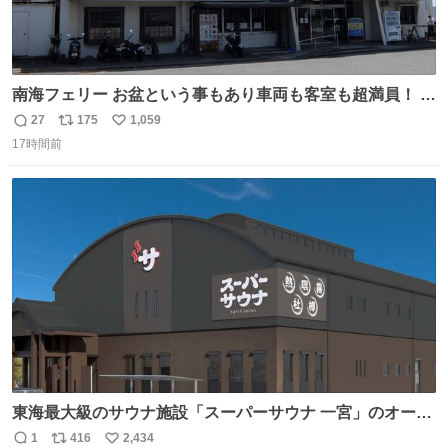
南海フェリー お盆という事もあり車両も客室も超満員！ 廃
止になったらどうなるのコレ？
27
175
1,059
返
リ
い
17時間前
信
ポ
い
数
ス
ね
ト
数
数
東海最大級のサウナ施設「スーパーサウナ 一宮」のオープ
ン日が2026年9月8日に決定‼️ 5種類の本格サウナや4種類の
1
416
2,434
返
リ
い