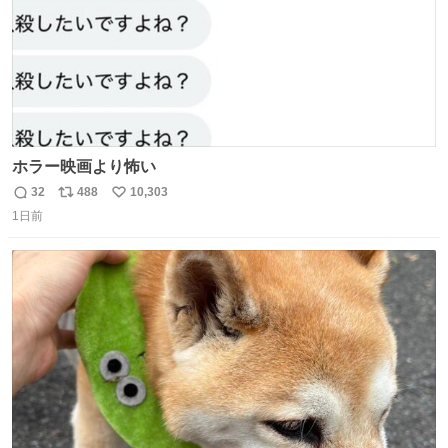
ホラー映画より怖い
32
488
10,303
返
リ
い
1日前
信
ポ
い
数
ス
ね
ト
数
数