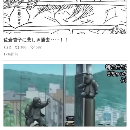
佐倉杏子に悲しき過去‥‥！！
2
106
587
返
リ
い
17時間前
信
ポ
い
数
ス
ね
ト
数
数