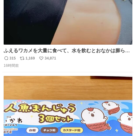
ふえるワカメを大量に食べて、水を飲むとおなかは膨ら
む・・・・！？ ⚠️よい子は絶対マネしないでね⚠️ #夏休み
315
1,169
34,871
返
リ
い
の自由研究
16時間前
信
ポ
い
数
ス
ね
ト
数
数