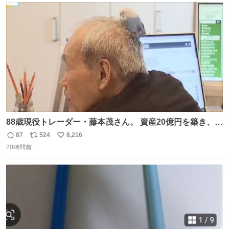
ト
数
数
88歳現役トレーダー・藤本茂さん。 資産20億円を築き、
「令和のブラックマンデー」で2億6000万円の含み損を抱
87
524
8,216
返
リ
い
えても生き残った男が、血と汗で掴んだ「相場の8箇条」
20時間前
信
ポ
い
です。 1. 朝の急落は「買い」、朝の急騰は「売り」。 2.
数
ス
ね
午後の急騰は追わない。午後の急落は翌朝に狙う。
ト
数
数