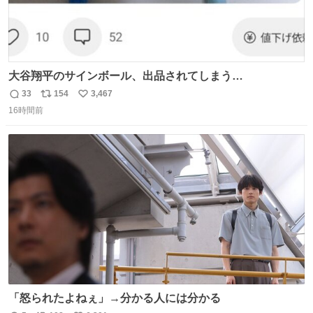
大谷翔平のサインボール、出品されてしまう…
33
154
3,467
返
リ
い
16時間前
信
ポ
い
数
ス
ね
ト
数
数
「怒られたよねぇ」→分かる人には分かる