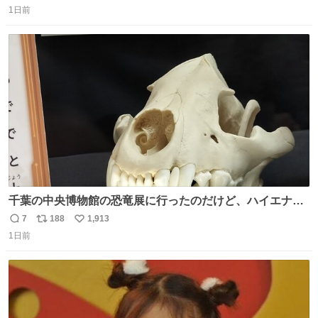
⽔⾵呂、約50名が同時に休息できる休憩スペースなど、男
1日前
信
ポ
い
性が求める設備を極限まで突き詰めた「サウナの理想郷」
数
ス
ね
😍😍😍 ⬇️詳細ページ⬇️ supersento.com/chubu/aichi/ic…
ト
数
数
千葉の中央博物館の恐竜展に行ったのだけど、ハイエナの
鼻の奥の構造が素敵すぎて張り付いてしまった
7
188
1,913
返
リ
い
1日前
信
ポ
い
数
ス
ね
ト
数
数