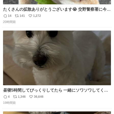
たくさんの拡散ありがとうございます😭 交野警察署に今確
認しましたら 柴犬ちゃんご家族の元に帰れたそうです🥹
14
141
1,272
返
リ
い
(息子は連絡不要と言ってたので) ご家族の方がXを見られ
20時間前
信
ポ
い
ていたのかは わかりませんがみなさんの応援の おかげで
数
ス
ね
す。 ありがとうございます😭 #柴犬 #迷い犬
ト
数
数
昼寝5時間してびっくりしてたら 一緒にソワソワしてくれ
た
4
1,346
36,646
返
リ
い
19時間前
信
ポ
い
数
ス
ね