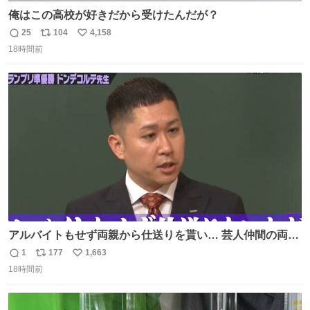
俺はこの高校が好きだから受けたんだが？
25
104
4,158
返
リ
い
18時間前
信
ポ
い
数
ス
ね
ト
数
数
アルバイトもせず両親から仕送りを貰い… 芸人仲間の両親
のスネまでかじる!? ドンデコルテ銀次⚡️ 無料見逃し配信は
1
177
1,663
返
リ
い
こちらから ▶︎abema.go.link/gBLVb ◤しくじり先生
18時間前
信
ポ
い
ABEMAにて毎週最新話無料配信中◢ @10000nabe
数
ス
ね
@akmllube0617
ト
数