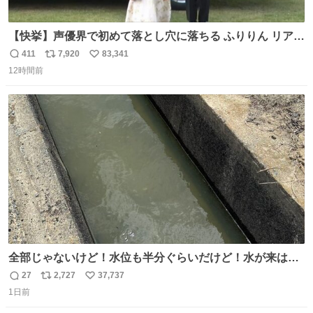
【快挙】声優界で初めて落とし穴に落ちる ふりりん リアク
ションが最高過ぎる🤣 #ドッキリGP #降幡愛
411
7,920
83,341
返
リ
い
12時間前
信
ポ
い
数
ス
ね
ト
数
数
全部じゃないけど！水位も半分ぐらいだけど！水が来はじ
めたよ！！！ 作業してくれた方々ありがとーーー
27
2,727
37,737
返
リ
い
ー！！！！！！！！！！！！！！！！！！！！！！！！！
1日前
信
ポ
い
！
数
ス
ね