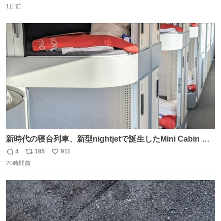
1日前
信
ポ
い
数
ス
ね
ト
数
数
新時代の寝台列車、新型nightjetで誕生したMini Cabin ま
さに走るカプセルホテルといった感じで、一人旅で利用す
4
185
911
返
リ
い
るのにはちょうどいい設備。 他の人も言ってましたが、サ
20時間前
信
ポ
い
ンライズの後継に欲しい…
数
ス
ね
ト
数
数