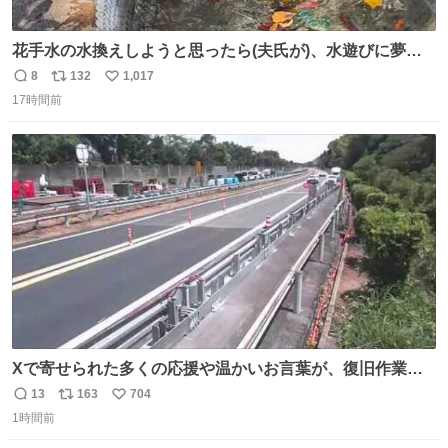
花手水の水換えしようと思ったら(夫氏が)、水遊びに夢中
になっているネコ氏😂水に濡れるの大嫌いなにゃんこさん
8
132
1,017
返
リ
い
はドン引き😹 ＃世界猫の日
17時間前
信
ポ
い
数
ス
ね
ト
数
数
Xで寄せられた多くの応援や温かいお言葉が、復旧作業に
携わる社員の大きな励みとなっております。ありがとうご
13
163
704
返
リ
い
ざいます。 九州道
1時間前
信
ポ
い
数
ス
ね