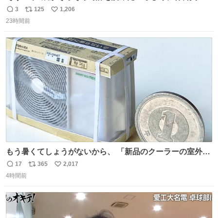
円で作れる知育時計作ってみた！ めっちゃ簡単！ ありがと
3
125
1,206
返
リ
い
う先人！
23時間前
信
ポ
い
数
ス
ね
ト
数
数
もう暑くてしょうがないから、 「新品のクーラーの室外機
のミニチュア」 でも見ていってよ
17
365
2,017
返
リ
い
4時間前
信
ポ
い
数
ス
ね
ト
数
数