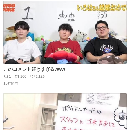
ト
数
数
このコメント好きすぎるwww
1
100
2,120
返
リ
い
10時間前
信
ポ
い
数
ス
ね
ト
数
数