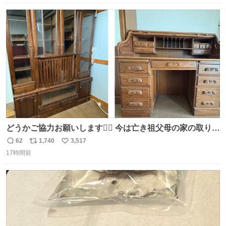
砂丘しんどすぎて息するだけで精一杯🐫🏜️
数
ス
ね
ト
数
数
どうかご協力お願いします🙇‍♂️ 今は亡き祖父母の家の取り壊
しが決まり、どうしても処分して欲しくない食器棚と机の
62
1,740
3,517
返
リ
い
引き取り手を探しております この2つは私の祖母が当初一
17時間前
信
ポ
い
目惚れで購入したもので、祖母はc型肝炎で58歳という若
数
ス
ね
さで亡くなりましたが、この家具達をとても大切にしてお
ト
数
数
りました 続く↓