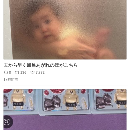
ト
数
数
夫から早く風呂あがれの圧がこちら
8
136
7,772
返
リ
い
17時間前
信
ポ
い
数
ス
ね
ト
数
数