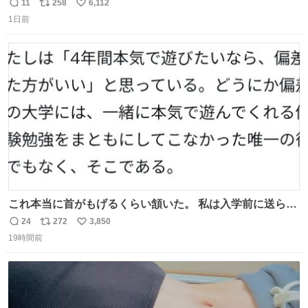
い て る！＜ ￣^Y^Y^Y^Y^ Y￣
11
258
6,112
返
リ
い
1日前
信
ポ
い
数
ス
ね
ト
数
数
これ本当に首がもげるくらい頷いた。 私は入学前に送られ
てきた、大学のサークル紹介冊子を見た時点で終わりを感
24
272
3,850
返
リ
い
じたので、女子大でもないくせに偏差値の高い大学のイン
19時間前
信
ポ
い
カレサークルに突撃して所属するという奇行で事なきを得
数
ス
ね
た。 高偏差値に行けないならせめてそれくらいした方が予
ト
数
数
後がいいです。 https://t.co/9nMHIrETkw