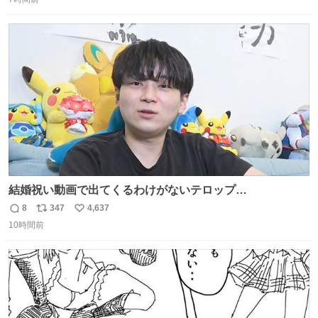
信
ポ
い
数
ス
ね
ト
数
数
結婚祝い動画で出てくるわけがないテロップ
youtu.be/4pJ7U22AYtw
8
347
4,637
返
リ
い
10時間前
信
ポ
い
数
ス
ね
ト
数
数