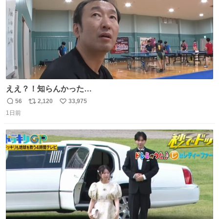
ええ？！知らんかった…
56
2,120
33,975
返
リ
い
1日前
信
ポ
い
数
ス
ね
ト
数
数