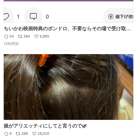
ちいかわ映画特典のボンドロ、不要ならその場で受け取り
辞退すれば良いのに白々しい
54
384
6,895
返
リ
い
18時間前
信
ポ
い
数
ス
ね
ト
数
数
娘がアリエッティにしてと言うので🌿
9
288
18,010
返
リ
い