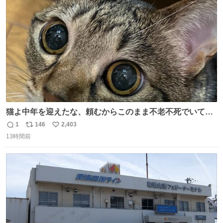
ト
数
数
猫よ中年を迎えたな、頼むからこのまま不老不死でいてく
れ…と願ってから、いや人間の家族が死に絶えて猫だけこ
1
146
2,403
返
リ
い
の世に置いていくなんてひどいことはできない…と思って
13時間前
信
ポ
い
から、猫のこの可愛さと愛嬌なら未来永劫ほかの人間に可
数
ス
ね
愛がられて困ることもなかろうなと思ったのでやっぱり猫
ト
数
数
よ不老不死でいてくれ