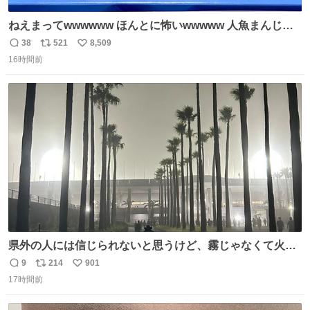
ねえまってwwwwww ほんとに怖いwwwww 人魚まんじゅ
う買ってきたから私も永遠のいのちを…ぐへへ…と思いな
38
521
8,509
返
リ
い
がら1つ食べたら 奥歯欠けたんだけど！！！！？？？ しか
16時間前
信
ポ
い
もガッツリ😭 まんじゅうだよ？？？？？？ ガリッて言っ
数
ス
ね
たから何？と思って口から出したら自分の歯wwwwww セ
ト
数
数
イレーンの呪いじゃん😭
県外の人には信じられないと思うけど、霧じゃなくて火山
灰です🌋 #桜島
9
214
901
返
リ
い
17時間前
信
ポ
い
数
ス
ね