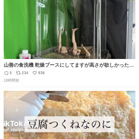
数
山善の食洗機 乾燥ブースにしてますが高さが欲しかったの
でコレクションケースを置くだけのツルセコ改造 扉が手前
5
234
938
返
リ
い
に開き天井の温度もしっかり上がるのでかなり使いやすく
18時間前
信
ポ
い
なりました😎
数
ス
ね
ト
数
数