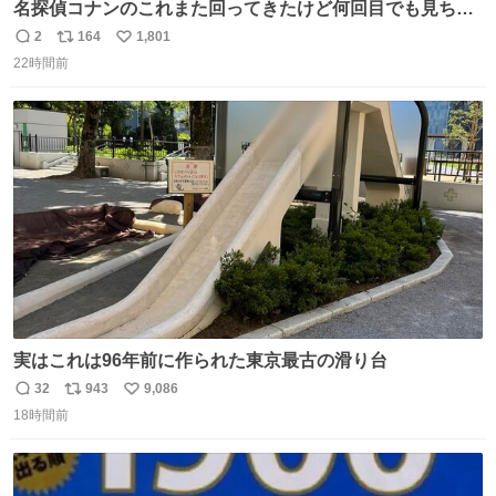
名探偵コナンのこれまた回ってきたけど何回目でも見ちゃ
う魔力あるのよな
2
164
1,801
返
リ
い
22時間前
信
ポ
い
数
ス
ね
ト
数
数
実はこれは96年前に作られた東京最古の滑り台
32
943
9,086
返
リ
い
18時間前
信
ポ
い
数
ス
ね
ト
数
数