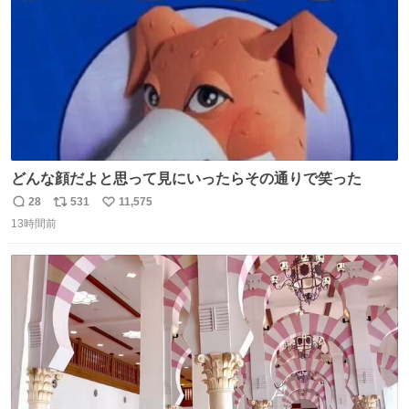
どんな顔だよと思って見にいったらその通りで笑った
28
531
11,575
返
リ
い
13時間前
信
ポ
い
数
ス
ね
ト
数
数