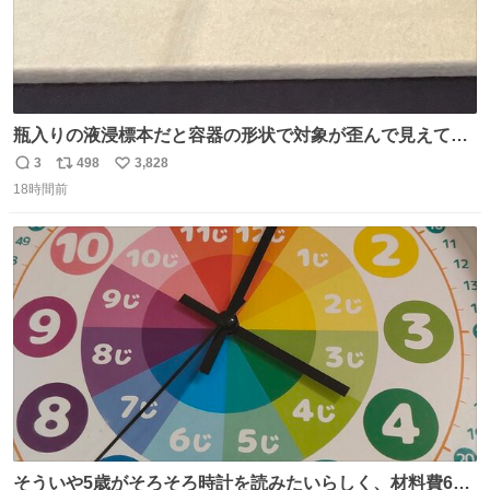
瓶入りの液浸標本だと容器の形状で対象が歪んで見えてし
まうことから、なるべく歪みがない状態で観察しやすいよ
3
498
3,828
返
リ
い
うにこのような形で保存していると前に科博の先生から教
18時間前
信
ポ
い
えてもらった #国立科学博物館
数
ス
ね
ト
数
数
そういや5歳がそろそろ時計を読みたいらしく、材料費600