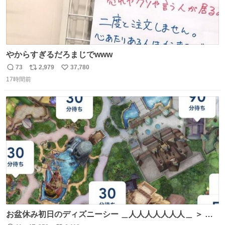
やからすぎるだろまじでwww
73
2,979
37,780
返
リ
い
17時間前
信
ポ
い
数
ス
ね
ト
数
数
お盆休み初日のディズニーシー ＿人人人人人人人＿ ＞ 空