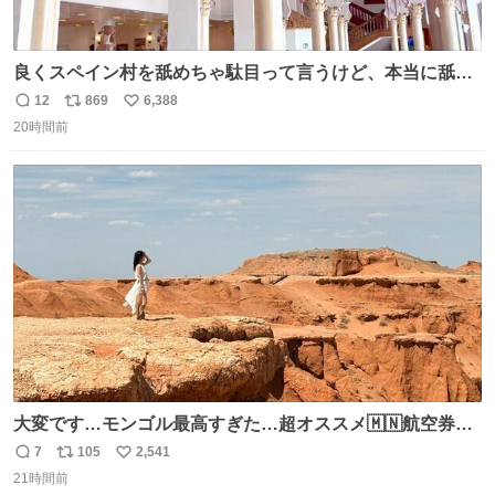
良くスペイン村を舐めちゃ駄目って言うけど、本当に舐め
ちゃ行けないのはスペィン村ホテル🏛🏨 だってロビーから
12
869
6,388
返
リ
い
中庭抜けるだけでこの有様🤩 ディズニーホテル泊まってる
20時間前
信
ポ
い
場所じゃない。 5年振りの志摩スペイン村パルケエスパー
数
ス
ね
ニャは益々素晴らしい場所になってる
ト
数
数
大変です…モンゴル最高すぎた…超オススメ🇲🇳航空券往
復10万しなかったし、たったの約5時間フライト✈️ そして
7
105
2,541
返
リ
い
VIVANTでの堺雅人さんの凄さがわかりました、ホンゴル
21時間前
信
ポ
い