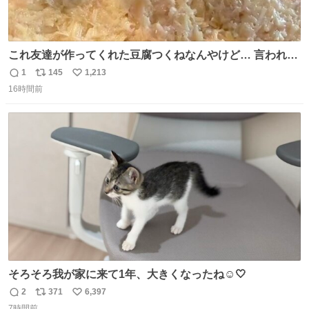
これ友達が作ってくれた豆腐つくねなんやけど… 言われる
まで豆腐って気づかなかった🤣✨ふわふわで食べ応えある
1
145
1,213
返
リ
い
し普通につくねより好きかもしれん🥹🤍 ダイエット中でも
16時間前
信
ポ
い
罪悪感なく食べられるの最高👇
数
ス
ね
ト
数
数
そろそろ我が家に来て1年、大きくなったね☺️🤍
2
371
6,397
返
リ
い
7時間前