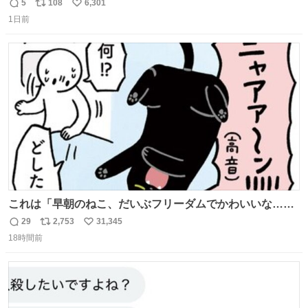
5
108
6,301
返
リ
い
1日前
信
ポ
い
数
ス
ね
ト
数
数
これは「早朝のねこ、だいぶフリーダムでかわいいな…」
の絵日記です🎐
29
2,753
31,345
返
リ
い
18時間前
信
ポ
い
数
ス
ね
ト
数
数