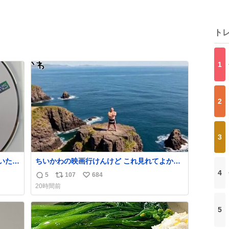
ト
1
2
3
ちいかわの映画行けんけど これ見れてよかっ
てしま
た ネタバレあったらごめんなさい
4
5
107
684
返
リ
い
20時間前
信
ポ
い
数
ス
ね
5
ト
数
数