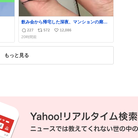
飲み会から帰宅した深夜、マンションの廊下
にいらっしゃったオニヤンマ様 まさかこんな
227
572
12,086
返
リ
い
都会でお会いできるなんて思っておらず大興
20時間前
奮しております かっこよすぎる 指を差し伸べ
信
ポ
い
ると乗ってきてくれたのでひとまず一緒に帰
数
ス
ね
宅しましたが、飛ばないということは弱って
ト
数
もっと見る
いらっしゃるのでしょうか…素敵すぎる
数