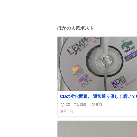
ほかの人気ポスト
CDの劣化問題。 通常通り優しく磨いていたの
ですが、 薄い氷のようにバリッと割れ
22
352
673
返
リ
い
いました。。 中々高価なソフトなので辛いで
3時間前
す😭 数十年後にはCDゲームソフト、 みなこ
信
ポ
い
うなってしまうのでしょうか。。
数
ス
ね
ト
数
数