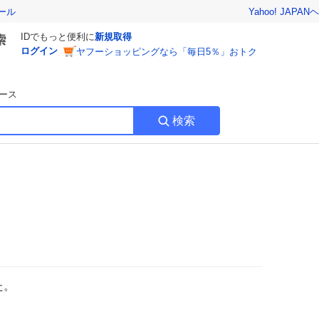
Yahoo! JAPAN
ヘ
ール
IDでもっと便利に
新規取得
ログイン
ヤフーショッピングなら「毎日5％」おトク
ース
検索
た。