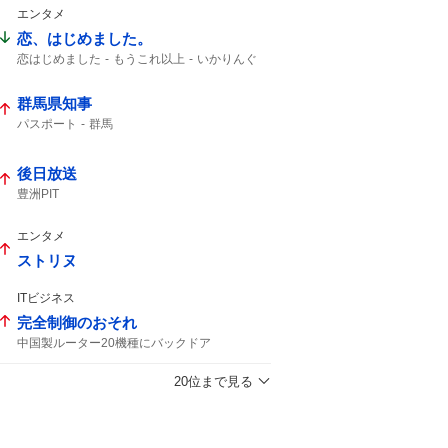
最大規模の
Mrs. GREEN APPLE
エンタメ
恋、はじめました。
恋はじめました
もうこれ以上
いかりんぐ
クックパッド
フジテレビ
群馬県知事
パスポート
群馬
後日放送
豊洲PIT
エンタメ
ストリヌ
ITビジネス
完全制御のおそれ
中国製ルーター20機種にバックドア
中国製ルーター20機種
バックドア
外部から
中国製ルーター
ルーター
20位まで見る