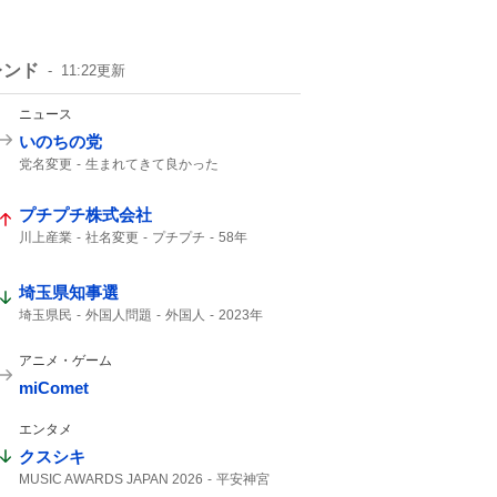
レンド
11:22
更新
ニュース
いのちの党
党名変更
生まれてきて良かった
れいわ新選組
いのち
れいわ
プチプチ株式会社
川上産業
社名変更
プチプチ
58年
埼玉県知事選
埼玉県民
外国人問題
外国人
2023年
埼玉県知事
アニメ・ゲーム
miComet
エンタメ
クスシキ
MUSIC AWARDS JAPAN 2026
平安神宮