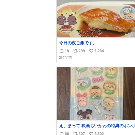
今日の夜ご飯です。
18
299
1,264
返
リ
い
2時間前
信
ポ
い
数
ス
ね
ト
数
数
え、まって 映画ちいかわの特典のボン
ロップシール もうメルカリにでてるやん #
66
307
3,502