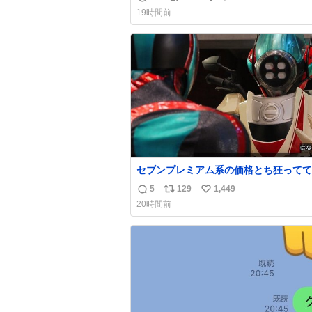
返
リ
い
いかわ
19時間前
信
ポ
い
数
ス
ね
ト
数
数
セブンプレミアム系の価格とち狂ってて
れ
5
129
1,449
返
リ
い
20時間前
信
ポ
い
数
ス
ね
ト
数
数