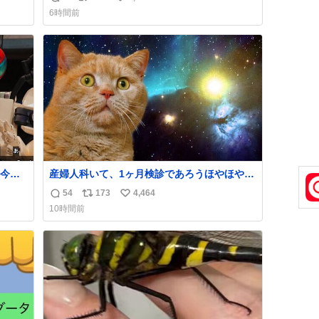
返
リ
い
6時間前
信
ポ
い
数
ス
ね
ト
数
数
今こ
産婦人科いて、1ヶ月検診であろうほやほや赤
ちゃん👩‍🍼と推定2,3歳の女の子👧🏻をワンオ
54
173
4,464
返
リ
い
ペで連れてるママがいるのだけども 女の子ず
10時間前
っとママの側から離れない…⁉️ 手を繋がなくて
信
ポ
い
もうろちょろしないしママが歩いたらピクミ
数
ス
ね
ンみたいにﾄﾃﾄﾃついてってるし逃走しないし
ト
数
脱走しないし逃げないし走ら文字数
数