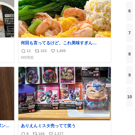
6
7
何回も言ってるけど、これ美味すぎん
の！！！低カロリーで満足感エグいから一生
12
103
1,409
返
リ
い
8
食べてる😭
6時間前
信
ポ
い
数
ス
ね
ト
数
9
数
10
ボンド
ありえんミスタ売ってて笑う
ち
9
104
1,377