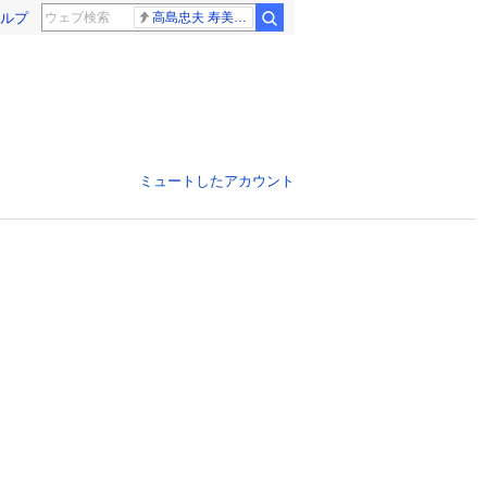
ルプ
高島忠夫 寿美花代さん死去
ミュートしたアカウント