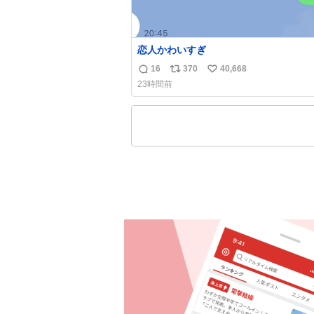
恋人かわいすぎ
16
370
40,668
返
リ
い
23時間前
信
ポ
い
数
ス
ね
ト
数
数