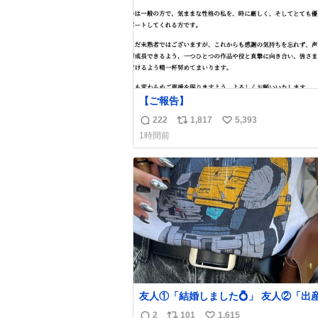
【ご報告】
222
1,817
5,393
返
リ
い
1時間前
信
ポ
い
数
ス
ね
ト
数
数
友人①「結婚しました💍」 友人②「出
した👼🏻」 友人③「マイホーム建てま
2
101
1,615