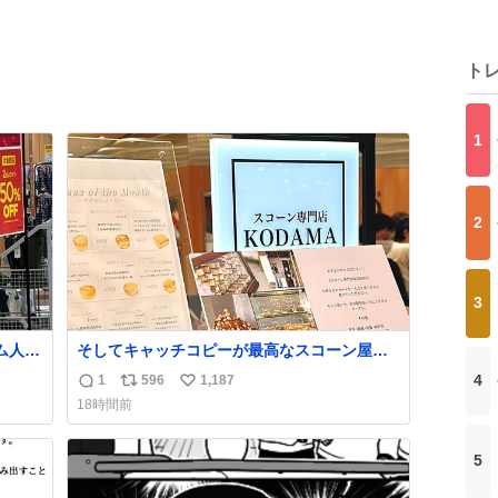
ト
1
2
3
ム人の
そしてキャッチコピーが最高なスコーン屋さ
で見
んを見つけてしまったので思わず買い込んで
4
1
596
1,187
返
リ
い
お越
しまった。スコーンなんてパッサパサなほど
18時間前
ええですからね。
信
ポ
い
数
ス
ね
5
ト
数
数