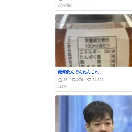
返
リ
い
🏡」 私「どハマりしたヴィズラ家の末
22時間前
狂わされました」
信
ポ
い
数
ス
ね
ト
数
数
俺何飲んでんねんこれ
25
270
24,390
返
リ
い
1日前
信
ポ
い
数
ス
ね
ト
数
数