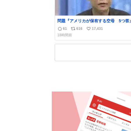
問題『アメリカが保有する空母 5つ答
名倉「ホンマごめん、日本」
61
616
17,431
返
リ
い
18時間前
信
ポ
い
数
ス
ね
ト
数
数