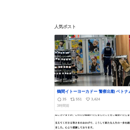
人気ポスト
鶴間イトーヨーカドー 警察出動 ベトナ
身分証チェックを開店前に実施、店内ま
35
551
3,424
返
リ
い
張りにきてます。不法滞在者は覚悟して
3時間前
しください。
信
ポ
い
数
ス
ね
ト
数
数