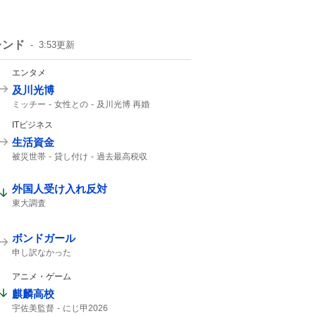
レンド
3:53
更新
エンタメ
及川光博
ミッチー
女性との
及川光博 再婚
一般女性
精進して参ります
俳優として
ITビジネス
57歳
56歳
生活資金
被災世帯
貸し付け
過去最高税収
夏のボーナス
ATM
外国人受け入れ反対
東大調査
ボンドガール
申し訳なかった
アニメ・ゲーム
麒麟高校
宇佐美監督
にじ甲2026