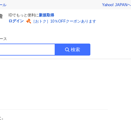
Yahoo! JAPAN
ヘ
ール
IDでもっと便利に
新規取得
ログイン
［おトク］10％OFFクーポンあります
ース
検索
た。