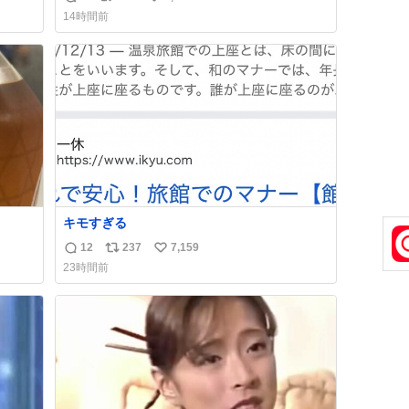
返
リ
い
裔に心
「進撃の巨人」ですね。。
14時間前
信
ポ
い
数
ス
ね
ト
数
数
キモすぎる
12
237
7,159
返
リ
い
23時間前
信
ポ
い
数
ス
ね
ト
数
数