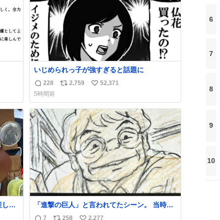
6
7
いじめられっ子が強すぎると話題に
228
2,759
52,371
返
リ
い
8
5時間前
信
ポ
い
数
ス
ね
ト
数
9
数
10
産しま
「進撃の巨人」と言われてたシーン。 当時僕
した
は知らなかったのですが、今見るとすごく
7
258
2,277