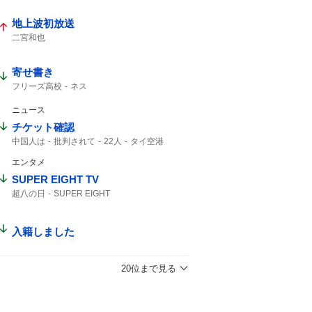
地上波初放送
二宮和也
寄せ書き
フリーズ高校
ネス
ニュース
チケット確認
中国人は
批判されて
22人
タイ空港
チケット
客室乗務員
エンタメ
SUPER EIGHT TV
超八の日
SUPER EIGHT
入籍しました
20位まで見る