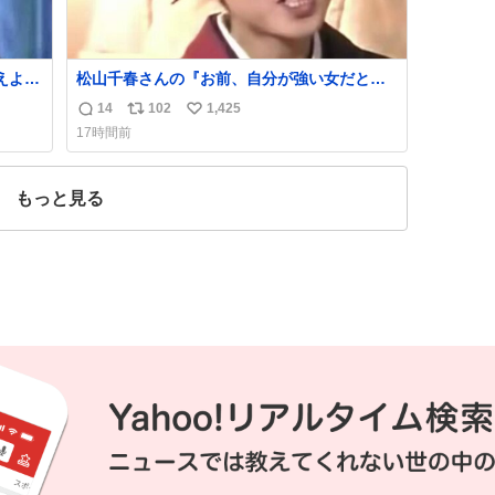
えよ』
松山千春さんの『お前、自分が強い女だと思
うか？』の一言で… 中森明菜さんが思わず本
14
102
1,425
返
リ
い
音をこぼす瞬間😭
17時間前
信
ポ
い
数
ス
ね
ト
数
もっと見る
数