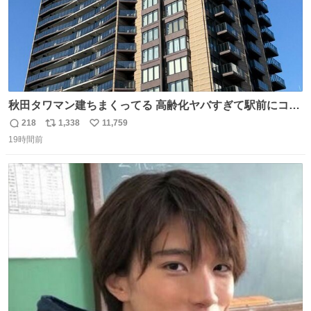
秋田タワマン建ちまくってる 高齢化ヤバすぎて駅前にコン
パクトシティつくって高齢者を住ませる考えらしい 病院も
218
1,338
11,759
返
リ
い
全部駅前にある
19時間前
信
ポ
い
数
ス
ね
ト
数
数