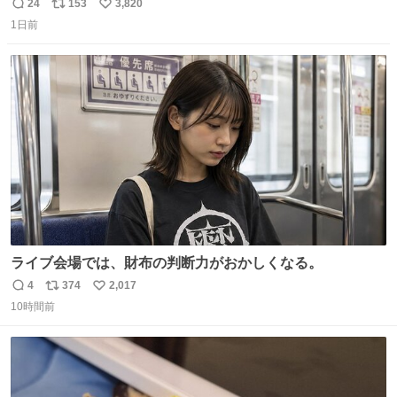
ール価格になってる🖤✨レザーなのが反則級にかわいい。
24
153
3,820
返
リ
い
持ってるだけでコーデが格上げされる。
1日前
信
ポ
い
数
ス
ね
ト
数
数
ライブ会場では、財布の判断力がおかしくなる。
4
374
2,017
返
リ
い
10時間前
信
ポ
い
数
ス
ね
ト
数
数