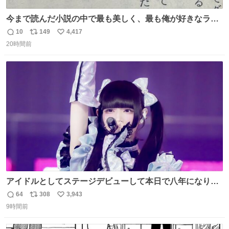
今まで読んだ小説の中で最も美しく、最も俺が好きなラス
トシーン
10
149
4,417
返
リ
い
20時間前
信
ポ
い
数
ス
ね
ト
数
数
アイドルとしてステージデビューして本日で八年になりま
した。これからもここに居続けられますように❤︎
64
308
3,943
返
リ
い
9時間前
信
ポ
い
数
ス
ね