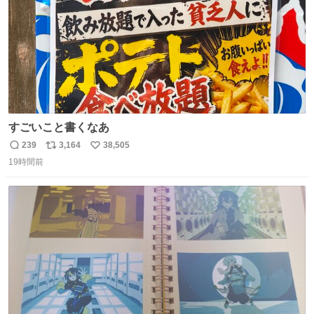
すごいこと書くなあ
239
3,164
38,505
返
リ
い
19時間前
信
ポ
い
数
ス
ね
ト
数
数