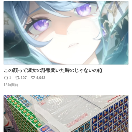
の配線をハンダで修理している横で、
ト
数
数
この顔って淑女の訃報聞いた時のじゃないの(((
1
107
4,043
返
リ
い
18時間前
信
ポ
い
数
ス
ね
ト
数
数