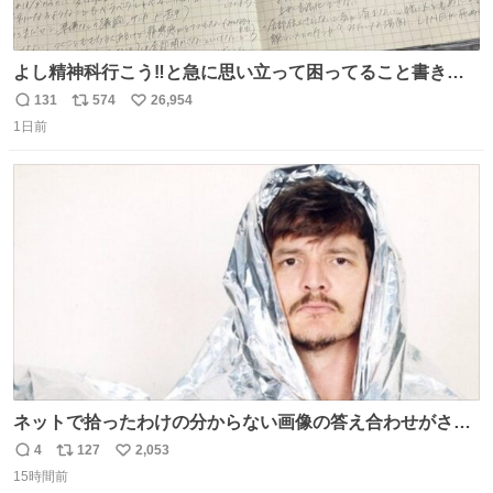
よし精神科行こう‼️と急に思い立って困ってること書き出
してたらペン止まらなくなってすごい勢いで埋まってワロ
131
574
26,954
返
リ
い
タ
1日前
信
ポ
い
数
ス
ね
ト
数
数
ネットで拾ったわけの分からない画像の答え合わせがされ
ていくw
4
127
2,053
返
リ
い
15時間前
信
ポ
い