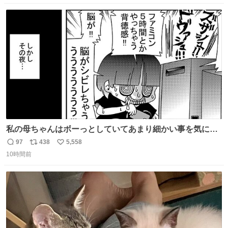
数
ス
ね
ト
数
数
私の母ちゃんはボーっとしていてあまり細かい事を気にし
ません。優秀な人の多い現代の価値観から見ると、あまり
97
438
5,558
返
リ
い
優秀な母親ではないかもしれません。でも、だからこそ、
10時間前
信
ポ
い
私はそういう母親が大好きです。今も昔もすごくリラック
数
ス
ね
スします。「優秀」と「良い」は別なんですよね。 1/2
ト
数
数