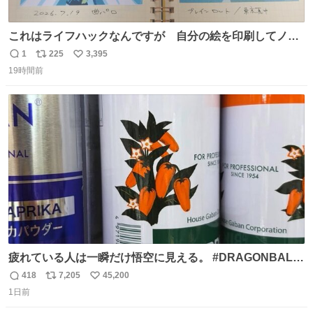
これはライフハックなんですが 自分の絵を印刷してノー
トに貼って日付とキャプションを一言添えると 結構健康に
1
225
3,395
返
リ
い
いいです。
19時間前
信
ポ
い
数
ス
ね
ト
数
数
疲れている人は一瞬だけ悟空に見える。 #DRAGONBALL
#ドラゴンボール
418
7,205
45,200
返
リ
い
1日前
信
ポ
い
数
ス
ね