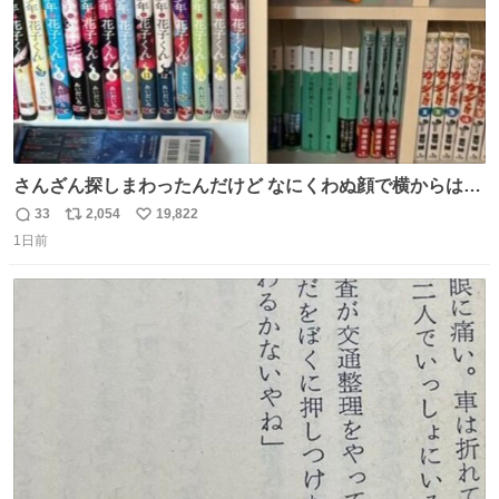
さんざん探しまわったんだけど なにくわぬ顔で横からはえ
てた
33
2,054
19,822
返
リ
い
1日前
信
ポ
い
数
ス
ね
ト
数
数