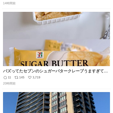
14時間前
信
ポ
い
数
ス
ね
ト
数
数
バズってたセブンのシュガーバタークレープうますぎて
7NOWで買い溜め🛒💭
11
145
3,719
返
リ
い
20時間前
信
ポ
い
数
ス
ね
ト
数
数