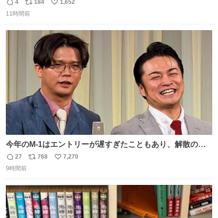
4
184
1,652
返
リ
い
11時間前
信
ポ
い
数
ス
ね
ト
数
数
今年のM-1はエントリーが遅すぎたこともあり、解散の可
能性を作り出してからのスタート！！ 遅くなって申し訳な
27
768
7,270
返
リ
い
い🙏 エントリーナンバーは「GO!無策!」でかなり覚えやす
9時間前
信
ポ
い
い！応援をお願いすることになりそう！！
数
ス
ね
ト
数
数