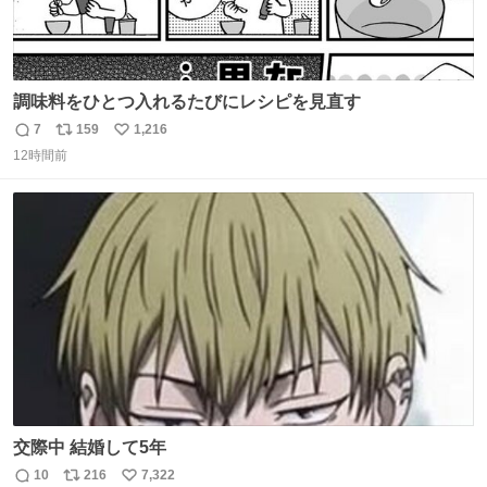
調味料をひとつ入れるたびにレシピを見直す
7
159
1,216
返
リ
い
12時間前
信
ポ
い
数
ス
ね
ト
数
数
交際中 結婚して5年
10
216
7,322
返
リ
い