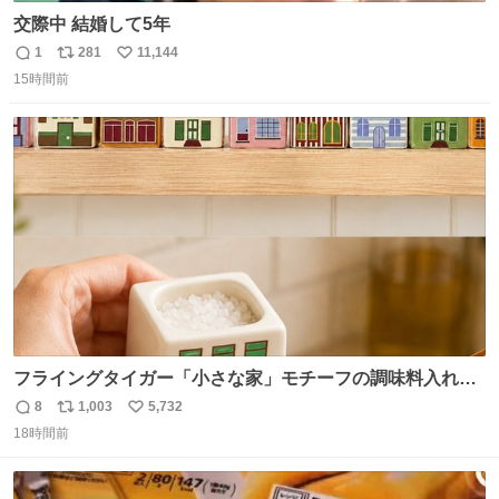
交際中 結婚して5年
1
281
11,144
返
リ
い
15時間前
信
ポ
い
数
ス
ね
ト
数
数
フライングタイガー「小さな家」モチーフの調味料入れ、
並べれば“デンマークの街並み”に ピンク・グリーン・テラ
8
1,003
5,732
返
リ
い
コッタの全9種 - fashion-press.net/news/149552
18時間前
信
ポ
い
数
ス
ね
ト
数