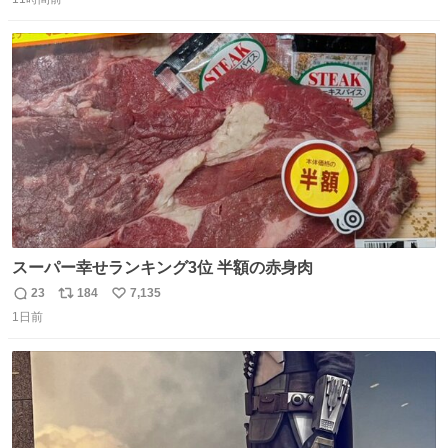
信
ポ
い
数
ス
ね
ト
数
数
スーパー幸せランキング3位 半額の赤身肉
23
184
7,135
返
リ
い
1日前
信
ポ
い
数
ス
ね
ト
数
数