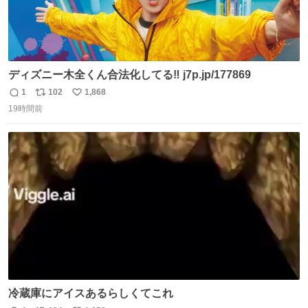
ディズニー木全くん合法化してる‼️ j7p.jp/177869
1
102
1,868
返
リ
い
19時間前
信
ポ
い
数
ス
ね
ト
数
数
冷蔵庫にアイスあるらしくてこれ