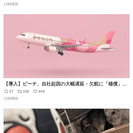
#WTTチャンピオンズ横浜 女子シングルス2回戦 🇯🇵#張本
12時間前
信
ポ
い
美和 3-2 陳熠🇨🇳 11-13/9-11/11-5/12-10/11-5 #テレ東 系
数
ス
ね
#BSテレ東 にて連日放送📺
ト
数
数
【導入】ピーチ、自社起因の大幅遅延・欠航に「補償」開
始へ news.livedoor.com/article/detail… 同社に起因する理
57
168
844
返
リ
い
由によって大幅遅延や欠航が発生した場合、乗客が負担し
15時間前
信
ポ
い
た宿泊費や交通費を、領収書の事後申請に基づき、国内線
数
ス
ね
は1人あたり上限1万円、国際線は上限2万円まで支払う。
ト
数
数