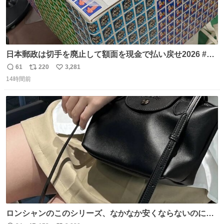
日本郵政は切手を廃止して額面を現金で払い戻せ2026 #日
本郵政 @JapanPostHD_PR
61
220
3,281
返
リ
い
14時間前
信
ポ
い
数
ス
ね
ト
数
数
ロンシャンのこのシリーズ、なかなか安くならないのにセ