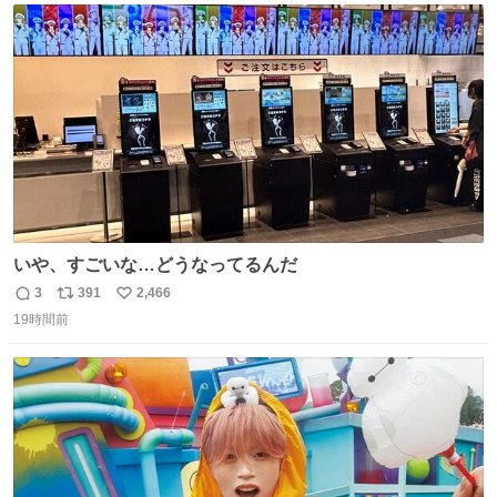
ト
数
数
いや、すごいな…どうなってるんだ
3
391
2,466
返
リ
い
19時間前
信
ポ
い
数
ス
ね
ト
数
数