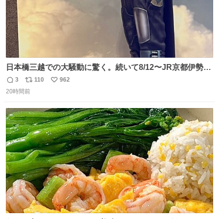
日本橋三越での大騒動に驚く。続いて8/12〜JR京都伊勢丹
でPOP UP STOREがオープンするとのこと…皆さんお怪
3
110
962
返
リ
い
我なくお買い物を🙏 写真は2026/5/21 ロードショーの前日
20時間前
信
ポ
い
。だーれも写真撮ってなかったんだけどなぁ😵‍💫
数
ス
ね
ト
数
数