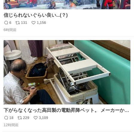
信じられないぐらい良い...(？)
6
131
1,156
返
リ
い
6時間前
信
ポ
い
数
ス
ね
ト
数
数
下がらなくなった高田製の電動昇降ベット。 メーカーから
は、完全に見放されたんですが、 見事に85歳の父が治しま
18
229
3,109
返
リ
い
した。 うちの父は、トヨタカローラのボディをオート生産
12時間前
信
ポ
い
する、工業ロボットの製作者なんですが、 父が電動ベット
数
ス
ね