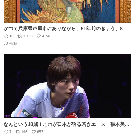
かつて兵庫県芦屋市にありながら、81年前のきょう、8月6
日の阪神大空襲の折に残念ながら焼失した、 #ゴッホ の幻
10
1,335
4,740
返
リ
い
の「 #ヒマワリ 」。 当館は、東京都にある武者小路実篤記
18時間前
信
ポ
い
念館にご協力いただき、当時発行されたカラー印刷画集よ
数
ス
ね
り陶板で原寸大に再現し、2014年より展示しています。 #
ト
数
数
大塚国際美術館
なんという18歳！これが日本が誇る若きエース・張本美和
🔥🔥🔥 0-2からの大逆転勝利でベスト8進出を果たす👊💥
7
106
657
返
リ
い