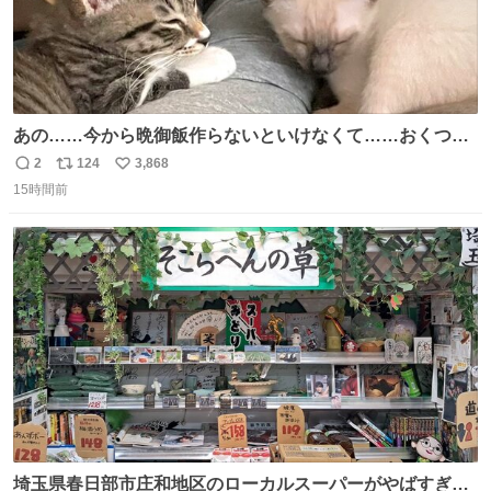
あの……今から晩御飯作らないといけなくて……おくつろ
ぎのところ申し訳ないのですが……あの………😥
2
124
3,868
返
リ
い
15時間前
信
ポ
い
数
ス
ね
ト
数
数
埼玉県春日部市庄和地区のローカルスーパーがやばすぎ