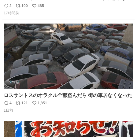
る。どこまで売り物でどこから私物か不明なごちゃごちゃ
2
100
485
返
リ
い
の店内には埼玉自虐習字がずらり。日替わり謎汁の試食や
17時間前
信
ポ
い
そこらへんの草使用の埼玉県民限定弁当、コアラのマーチ
数
ス
ね
どわあ～な謎パンなどなんでもあり。クレヨンしんちゃん
ト
数
数
を生んだ町、強すぎる。
ロスサントスのオラクル全部盗んだら 街の車居なくなった
4
121
1,851
返
リ
い
1日前
信
ポ
い
数
ス
ね
ト
数
数