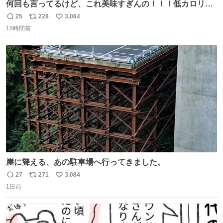
何回も言ってるけど、これ美味すぎんの！！！低カロリー
で満足感エグいから一生食べてる😭
25
228
3,084
返
リ
い
18時間前
信
ポ
い
数
ス
ね
ト
数
数
崖に聳える、あの駐車場へ行ってきました。
27
271
3,084
返
リ
い
1日前
信
ポ
い
数
ス
ね
ト
数
数