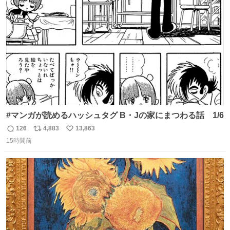
ト
数
数
#マンガが読めるハッシュタグ B・Jの家にまつわる話 1/6
126
4,883
13,863
返
リ
い
15時間前
信
ポ
い
数
ス
ね
ト
数
数