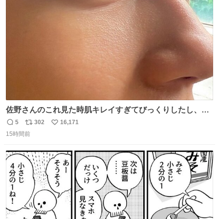
ト
数
数
佐野さんのこれ見た時肌キレイすぎてびっくりしたし、や
はりアイドルって体型･肌管理すごすぎる
5
302
16,171
返
リ
い
15時間前
信
ポ
い
数
ス
ね
ト
数
数