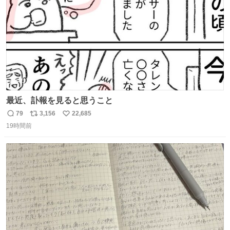
最近、訃報を見ると思うこと
79
3,156
22,685
返
リ
い
19時間前
信
ポ
い
数
ス
ね
ト
数
数