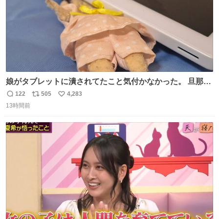
娘がタブレットに潰されてたこと気付かなかった。 旦那だ
けは娘の波長を感じ取れるから声出せずともSOSが伝わっ
122
505
4,283
返
リ
い
たらしい。 急いで旦那が救出して、泣きじゃくる娘に自分
13時間前
信
ポ
い
も謝って抱きしめようとしたら、ビンタされてしまった。
数
ス
ね
3回ほど。 小さい手だけど、地味に痛い。 その後、娘は旦
ト
数
数
那に泣きついてた。