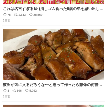
これは名言すぎる😂 (消しゴム食べた6歳の弟を思い出しな
がら)
75
1,143
28,669
返
リ
い
1日前
信
ポ
い
数
ス
ね
ト
数
数
彼氏が気に入るだろうな〜と思って作ったら想像の何倍も
美味しい美味しい言ってくれて嬉しい
4
106
5,092
返
リ
い
1日前
信
ポ
い
数
ス
ね