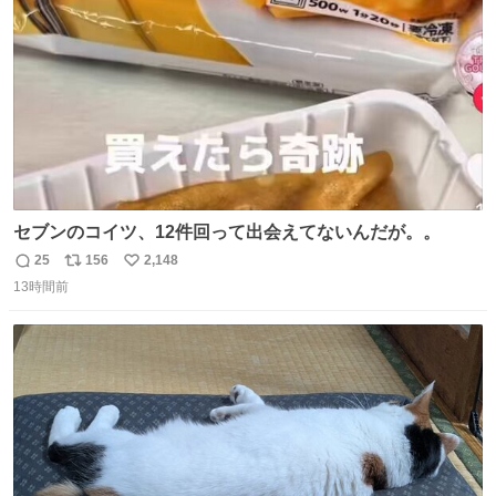
数
セブンのコイツ、12件回って出会えてないんだが。。
25
156
2,148
返
リ
い
13時間前
信
ポ
い
数
ス
ね
ト
数
数