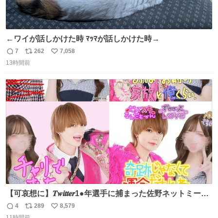
←ワイが話しかけた時 ﾏｯﾏが話しかけた時→
7
262
7,058
返
リ
い
13時間前
信
ポ
い
数
ス
ね
ト
数
数
【可哀想に】𝑻𝒘𝒊𝒕𝒕𝒆𝒓1●年選手に捕まった佐野ネットミーム
勇斗さんのコラボプリ
4
289
8,579
返
リ
い
11時間前