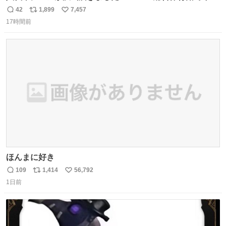
ってるそうなので、是非取りに行けそうな方は行ってみて
42
1,899
7,457
返
リ
い
ください💪
17時間前
信
ポ
い
数
ス
ね
ト
数
数
ほんまに好き
109
1,414
56,792
返
リ
い
1日前
信
ポ
い
数
ス
ね
ト
数
数