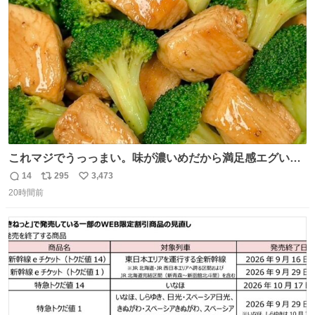
ト
数
数
これマジでうっっまい。味が濃いめだから満足感エグいし
1週間で3キロ痩せた😭
14
295
3,473
返
リ
い
20時間前
信
ポ
い
数
ス
ね
ト
数
数