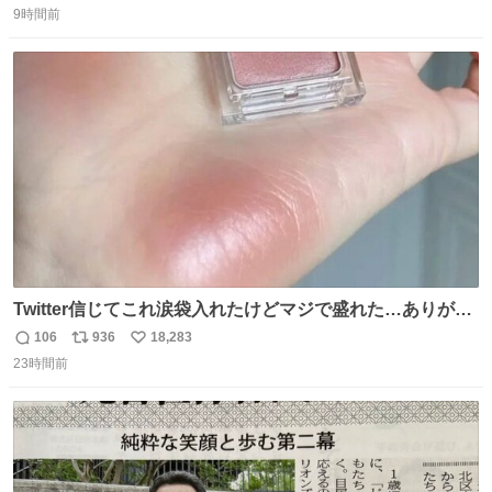
9時間前
信
ポ
い
数
ス
ね
ト
数
数
Twitter信じてこれ涙袋入れたけどマジで盛れた…ありがと
う…
106
936
18,283
返
リ
い
23時間前
信
ポ
い
数
ス
ね
ト
数
数