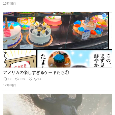
15時間前
信
ポ
い
数
ス
ね
ト
数
数
アメリカの楽しすぎるケーキたち①
10
935
7,767
返
リ
い
12時間前
信
ポ
い
数
ス
ね
ト
数
数