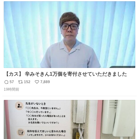
ト
数
数
【カス】 辛みそきん1万個を寄付させていただきました
57
152
7,889
返
リ
い
19時間前
信
ポ
い
数
ス
ね
ト
数
数