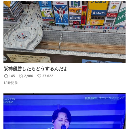
めてまいります。 #NEXCO西日本 #熊本地震
ト
数
数
阪神優勝したらどうするんだよ…
145
2,986
37,622
返
リ
い
18時間前
信
ポ
い
数
ス
ね
ト
数
数