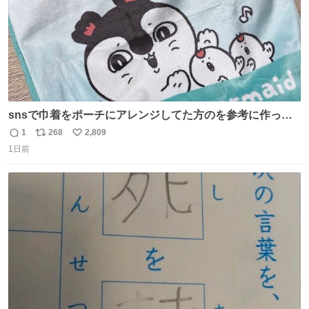
snsで巾着をポーチにアレンジしてた方のを参考に作って
みました🧵 裁縫は得意でないので、ザクザクの目測で縫い
1
268
2,809
返
リ
い
ましたので悪しからず🙏🏻 裏地は人魚のウロコ風な柄にし
1日前
信
ポ
い
てみたらめっちゃ良き☺️ 島二郎とちいかわチャームもお気
数
ス
ね
に入り⭐️
ト
数
数