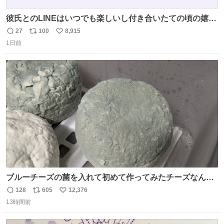
彼氏とのLINEはいつでも楽しいし付き合いたての頃の嬉し
かったLINEは無限にあるけど(同棲前は1日で各50通くらい
27
100
8,915
返
リ
い
送りあってたし)最近嬉しかったのはこれ
1日前
信
ポ
い
数
ス
ね
ト
数
数
ブルーチーズの菌を入れて初めて作ってみたチーズなんだ
けど 本能でちょっとヤバいと思っちゃう見た目だな
128
605
12,376
返
リ
い
13時間前
信
ポ
い
数
ス
ね