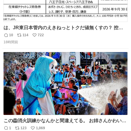
は、JR東日本管内のえきねっとトクだ値無くすの？ 控え
めに言ってクソすぎんか？
10
114
722
返
リ
い
18時間前
信
ポ
い
数
ス
ね
ト
数
数
この🦁消火訓練かなんかと間違えてる。 お姉さんかわいそ
うに（笑）
1
123
1,069
返
リ
い