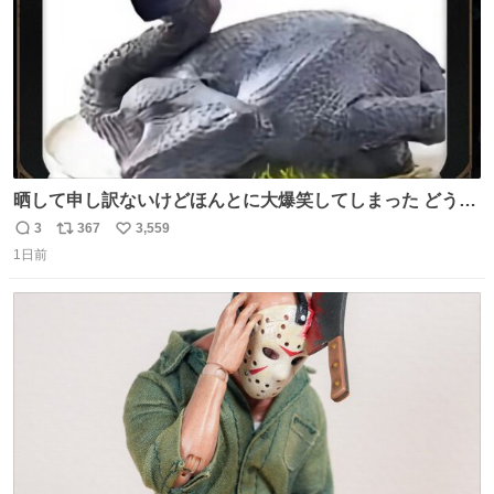
晒して申し訳ないけどほんとに大爆笑してしまった どうや
って撮るのこれwwwwwwwwwwww
3
367
3,559
返
リ
い
1日前
信
ポ
い
数
ス
ね
ト
数
数