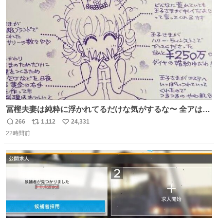
ト
数
数
冨樫夫妻は純粋に浮かれてるだけな気がするな〜 全アはこ
こに自分の市場価値的なものを上乗せするので、 すっぴん
266
1,112
24,331
返
リ
い
＆寝起きのボサボサ頭でも「今日も可愛いね」が止まらな
22時間前
信
ポ
い
い。放っておくと永遠に髪撫でてきて作業進まない()
数
ス
ね
156cm40kg、年中日焼け止めとお友達の私より綺麗な手や
ト
数
数
めてもろて とか言う