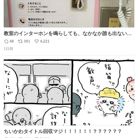
教室のインターホンを鳴らしても、なかなか誰も出ないこ
とがあります…。 もしかすると「電話の出方」に困ってい
48
301
4,221
返
リ
い
るのかもしれません。 そこで「何を話せばいいか」が見え
1日前
信
ポ
い
る手引きを用意して、安心して電話に出られるようにしま
数
ス
ね
す。 インターホンの応対も大切なコミュニケーションの学
ト
数
数
びです。
ちいかわタイトル回収マジ！！！！！！？？？？？？