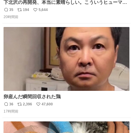
下北沢の再開発、本当に素晴らしい。こういうヒューマン
スケールの開発がいいんだよ。
35
194
5,644
返
リ
い
20時間前
信
ポ
い
数
ス
ね
ト
数
数
卵産んだ瞬間回収された鶏
36
2,396
47,600
返
リ
い
17時間前
信
ポ
い
数
ス
ね
ト
数
数