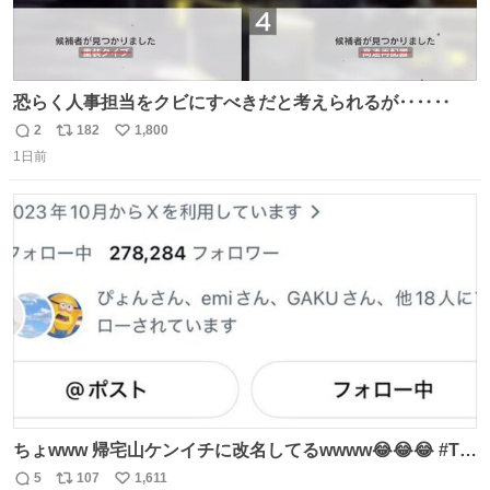
恐らく人事担当をクビにすべきだと考えられるが‥‥‥
2
182
1,800
返
リ
い
1日前
信
ポ
い
数
ス
ね
ト
数
数
ちょwww 帰宅山ケンイチに改名してるwwww😂😂😂 #Tシ
ャツが乾くまで #松山ケンイチ
5
107
1,611
返
リ
い