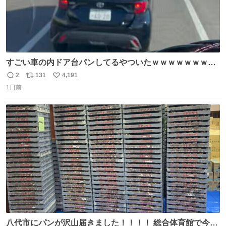
すごい車の内ドア台パンしてるやついたｗｗｗｗｗｗｗｗ
ｗｗｗｗｗｗ
2
131
4,191
返
リ
い
1日前
信
ポ
い
数
ス
ね
ト
数
数
八代市にパンが沢山届きました！！！！ 総合体育館で今配