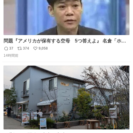
問題『アメリカが保有する空母 5つ答えよ』 名倉「ホン
マごめん、日本」
37
374
9,058
返
リ
い
14時間前
信
ポ
い
数
ス
ね
ト
数
数