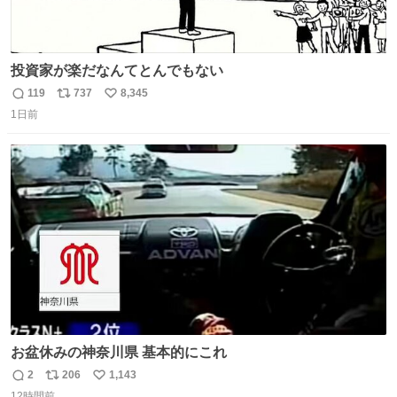
投資家が楽だなんてとんでもない
119
737
8,345
返
リ
い
1日前
信
ポ
い
数
ス
ね
ト
数
数
お盆休みの神奈川県 基本的にこれ
2
206
1,143
返
リ
い
12時間前