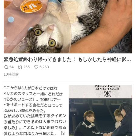
緊急処置終わり帰ってきました！ もしかしたら神経に影響
も出ているのかもと、、その影響で出にくいのもあるかも
54
255
5,263
返
リ
い
との事 内臓エコーもしてみると少し動きが弱いのかもなぁ
10時間前
信
ポ
い
と先生が言っておりました。 明日また病院です！ 帰ってき
数
ス
ね
て弟にぐるぐる言いながら甘えん坊してました☺️
ト
数
数