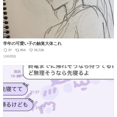
学年の可愛い子の触覚大体これ
37
954
35,728
返
リ
い
16時間前
信
ポ
い
数
ス
ね
ト
数
数