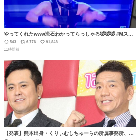
やってくれたwww流石わかってらっしゃる🤣🤣🤣 #Mステ
#西川貴教
543
6,776
91,848
返
リ
い
11時間前
信
ポ
い
数
ス
ね
ト
数
数
【発表】熊本出身・くりぃむしちゅーらの所属事務所、被