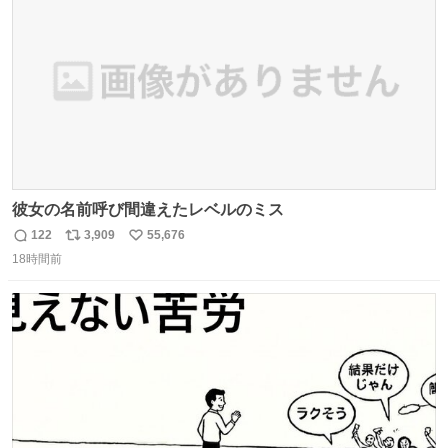
数
彼女の名前呼び間違えたレベルのミス
122
3,909
55,676
返
リ
い
18時間前
信
ポ
い
数
ス
ね
ト
数
数