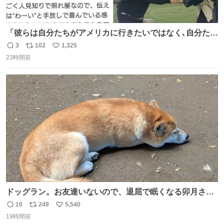
「彼らは自分たちがアメリカに行きたいではなく､自分たち
のファンと一緒に世界中を旅をしたいという構想」旅をす
3
102
1,325
返
リ
い
る中で彼らの音楽がさまざまな人に届き､より多くの仲間が
23時間前
信
ポ
い
増える景色を3人は夢見ているようだ｡ #滝沢秀明 社長あり
数
ス
ね
がとうございます😭この記事も素敵😭 #Number_i #平野
ト
数
数
紫耀 (泣ける😭)
ドッグラン。お友達いないので、退屈で眠くなる卯月さ
ん。 #柴犬卯月
10
249
5,540
返
リ
い
19時間前
信
ポ
い