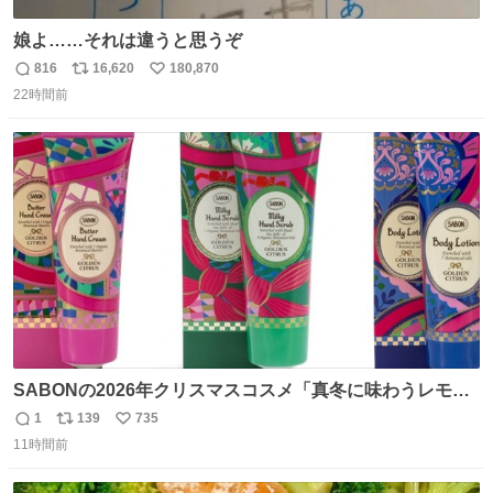
娘よ……それは違うと思うぞ
816
16,620
180,870
返
リ
い
22時間前
信
ポ
い
数
ス
ね
ト
数
数
SABONの2026年クリスマスコスメ「真冬に味わうレモン
ティーの香り」限定ボディスクラブ＆バスオイルなど -
1
139
735
返
リ
い
fashion-press.net/news/149659
11時間前
信
ポ
い
数
ス
ね