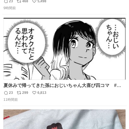
23
468
5,498
返
リ
い
9時間前
信
ポ
い
数
ス
ね
ト
数
数
夏休みで帰ってきた孫におじいちゃん大喜び四コマ #四
コマ漫画 #Web漫画 #漫画が読めるハッシュタグ
23
299
6,813
返
リ
い
11時間前
信
ポ
い
数
ス
ね
ト
数
数