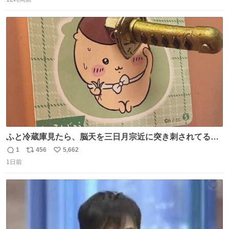
信
ポ
い
数
ス
ね
ト
数
数
ふと冷蔵庫見たら、脳天を三日月宗近に突き刺されてるく
りまんじゅうパイセンが
1
456
5,662
返
リ
い
1日前
信
ポ
い
数
ス
ね
ト
数
数