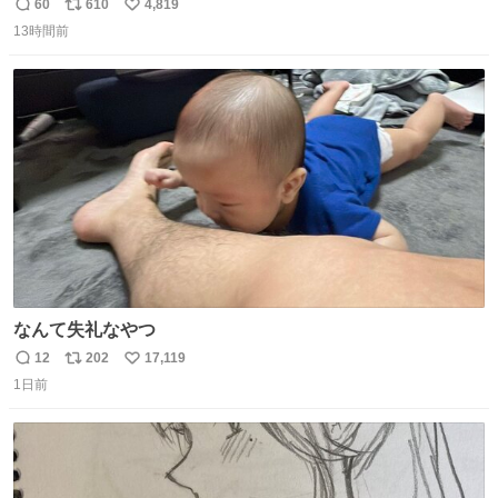
災地に義援金寄付 news.livedoor.com/article/detail… くり
60
610
4,819
返
リ
い
ぃむしちゅーやマツコ、有働由美子らが所属する芸能事務
13時間前
信
ポ
い
所「チャッターボックス」が7日、公式サイトを更新。熊
数
ス
ね
本地震の被災地支援のため義援金を寄付したことを公表し
ト
数
数
た。
なんて失礼なやつ
12
202
17,119
返
リ
い
1日前
信
ポ
い
数
ス
ね
ト
数
数