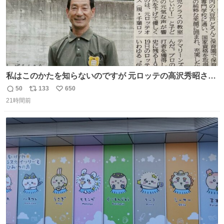
私はこのかたを知らないのですが 元ロッテの高沢秀昭さん
現在67才 保育士として活躍✨ 「タウンニュース」より #
50
133
650
返
リ
い
ロッテ #高沢秀昭 さん
21時間前
信
ポ
い
数
ス
ね
ト
数
数