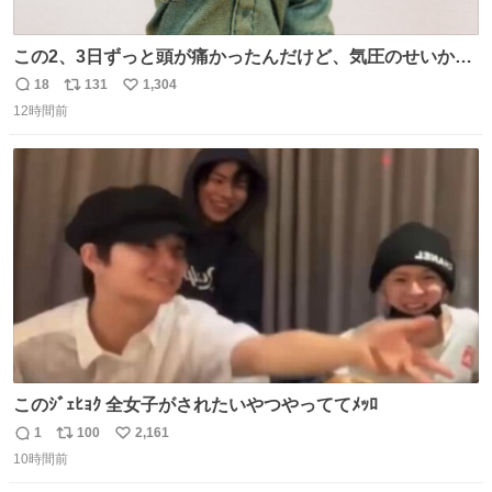
この2、3日ずっと頭が痛かったんだけど、気圧のせいかし
ら…
18
131
1,304
返
リ
い
12時間前
信
ポ
い
数
ス
ね
ト
数
数
このｼﾞｪﾋｮｸ 全女子がされたいやつやっててﾒｯﾛ
1
100
2,161
返
リ
い
10時間前
信
ポ
い
数
ス
ね