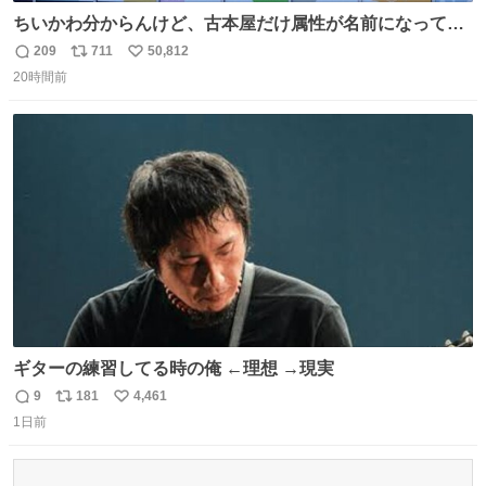
ちいかわ分からんけど、古本屋だけ属性が名前になってる
のはどういうこと？
209
711
50,812
返
リ
い
20時間前
信
ポ
い
数
ス
ね
ト
数
数
ギターの練習してる時の俺 ←理想 →現実
9
181
4,461
返
リ
い
1日前
信
ポ
い
数
ス
ね
ト
数