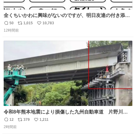
全くちいかわに興味がないのですが、明日友達の付き添い
で見に行きます。 事前に予習できるよう、友達がキャラク
50
1,015
10,783
返
リ
い
ターの説明を作ってくれたのですが、くりまんじゅうとい
12時間前
信
ポ
い
うやつに説明に「あんたみたいなやつ」と書かれていまし
数
ス
ね
た。 一気に楽しみになりました。
ト
数
数
令和8年熊本地震により損傷した九州自動車道 片野川橋
（下り線）の復旧作業を行っています。 タイムラプス動画
12
379
1,211
返
リ
い
で、段差が生じた橋桁をジャッキアップしている様子をご
2時間前
信
ポ
い
紹介します。 引き続き、早期復旧に向けて着実に工事を進
数
ス
ね