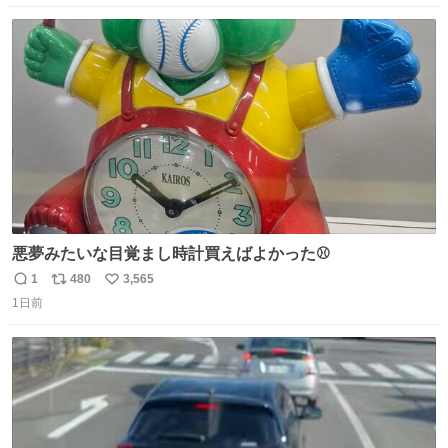
数
ス
ね
ト
数
数
悪夢みたいな目覚まし時計買えばよかった⚾
1
480
3,565
返
リ
い
1日前
信
ポ
い
数
ス
ね
ト
数
数