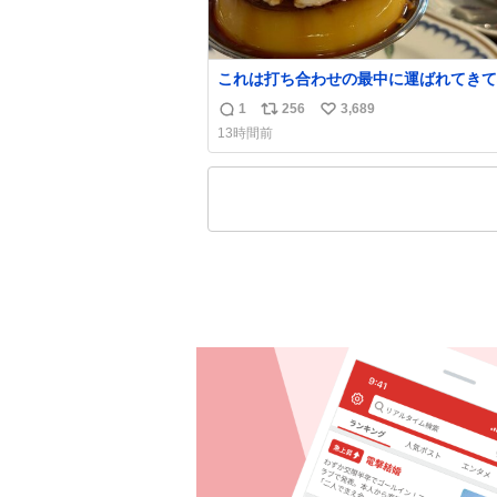
これは打ち合わせの最中に運ばれてきて
理性を根こそぎ奪い去ったプリンの写真
1
256
3,689
返
リ
い
す。
13時間前
信
ポ
い
数
ス
ね
ト
数
数