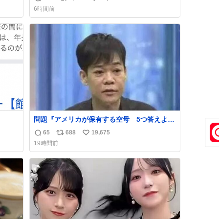
返
リ
い
6時間前
信
ポ
い
数
ス
ね
ト
数
数
問題『アメリカが保有する空母 5つ答えよ』
名倉「ホンマごめん、日本」
65
688
19,675
返
リ
い
19時間前
信
ポ
い
数
ス
ね
ト
数
数