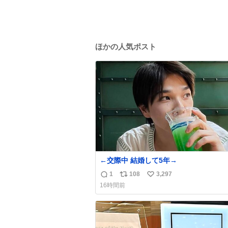
ほかの人気ポスト
←交際中 結婚して5年→
1
108
3,297
返
リ
い
16時間前
信
ポ
い
数
ス
ね
ト
数
数