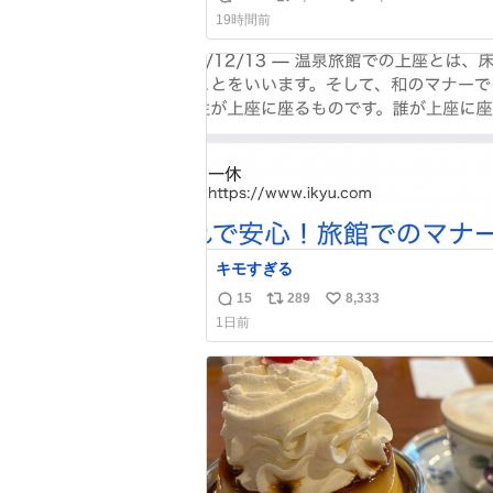
返
リ
い
19時間前
信
ポ
い
数
ス
ね
ト
数
数
キモすぎる
15
289
8,333
返
リ
い
1日前
信
ポ
い
数
ス
ね
ト
数
数