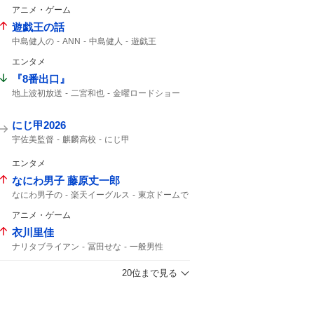
デッチアゲイン
名探偵プリキュア!
アニメ・ゲーム
8時30分から
予告動画
たんプリ
あさ8
遊戯王の話
中島健人の
ANN
中島健人
遊戯王
エンタメ
『8番出口』
地上波初放送
二宮和也
金曜ロードショー
8年8月8日
8番出口
コメント全文
ゲーム
映画8番出口
映画「8番出口」
にじ甲2026
宇佐美監督
麒麟高校
にじ甲
エンタメ
なにわ男子 藤原丈一郎
なにわ男子の
楽天イーグルス
東京ドームで
アニメ・ゲーム
衣川里佳
ナリタブライアン
冨田せな
一般男性
ブライアン
20位まで見る