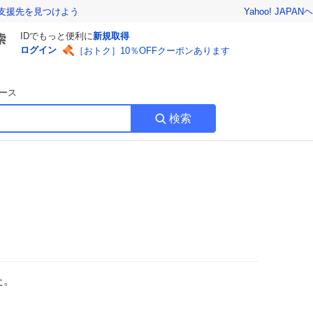
Yahoo! JAPAN
ヘ
支援先を見つけよう
IDでもっと便利に
新規取得
ログイン
［おトク］10％OFFクーポンあります
ース
検索
た。