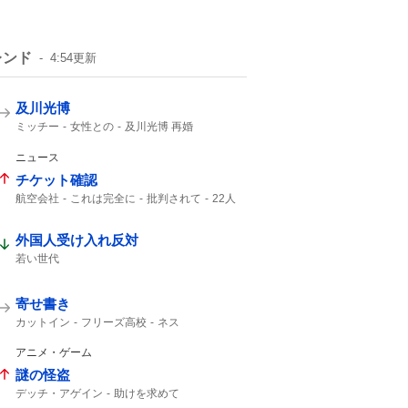
レンド
4:54
更新
及川光博
ミッチー
女性との
及川光博 再婚
一般女性
一般の方と
俳優として
57歳
56歳
ニュース
チケット確認
航空会社
これは完全に
批判されて
22人
チケット
Ca
客室乗務員
外国人受け入れ反対
若い世代
寄せ書き
カットイン
フリーズ高校
ネス
アニメ・ゲーム
謎の怪盗
デッチ・アゲイン
助けを求めて