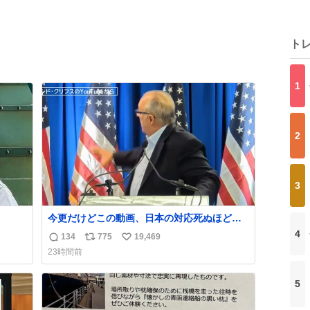
ト
1
2
3
今更だけどこの動画、日本の対応死ぬほど京
都でおもしろい。 なんなら敬語で丁寧に煽り
4
134
775
19,469
返
リ
い
まくってるの好き。笑
23時間前
信
ポ
い
数
ス
ね
5
ト
数
数