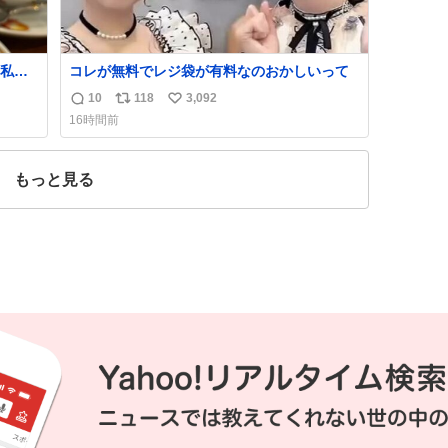
私の
コレが無料でレジ袋が有料なのおかしいって
で
10
118
3,092
返
リ
い
16時間前
信
ポ
い
数
ス
ね
ト
数
もっと見る
数