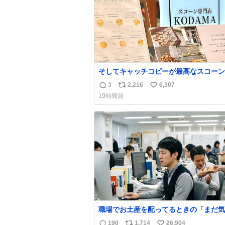
そしてキャッチコピーが最高なスコーン
んを見つけてしまったので思わず買い込
3
2,216
6,307
返
リ
い
しまった。スコーンなんてパッサパサな
19時間前
ええですからね。
信
ポ
い
数
ス
ね
ト
数
数
職場でお土産を配ってるときの「まだ気
てませんよ」的な演技が毎回シンドい。
190
1,714
26,904