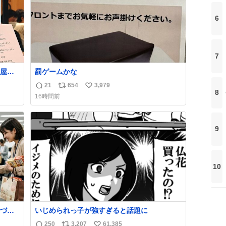
6
7
屋さ
罰ゲームかな
んで
21
654
3,979
返
リ
い
ほど
8
16時間前
信
ポ
い
数
ス
ね
ト
数
9
数
10
づい
いじめられっ子が強すぎると話題に
250
3,207
61,385