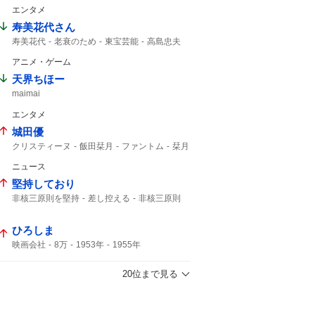
エンタメ
寿美花代さん
寿美花代
老衰のため
東宝芸能
高島忠夫
94歳
高嶋政宏
最期の最期まで...
アニメ・ゲーム
髙嶋政宏
最期まで
天界ちほー
maimai
エンタメ
城田優
クリスティーヌ
飯田栞月
ファントム
栞月
加藤和樹
天使の歌声
全身全霊
ニュース
堅持しており
非核三原則を堅持
差し控える
非核三原則
唯一の戦争被爆国
被爆国
ひろしま
映画会社
8万
1953年
1955年
観て欲しい
20位まで見る