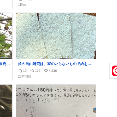
返
リ
い
1日前
信
ポ
い
数
ス
ね
ト
数
数
果樹園
娘の自由研究は、家のいらないもので紙をつ
くる。 という事でわたしの使わないリードが
10
109
4,936
返
リ
い
紙に変身しました😂
23時間前
シャ
信
ポ
い
どで
数
ス
ね
の被
ト
数
ルを
数