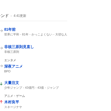
レンド
4:41
更新
81年前
世界に平和
81年
かっこよくない
大切な人
非核三原則見直し
非核三原則
エンタメ
深夜アニメ
BPO
大量注文
少年ジャンプ
43億円
43億
ジャンプ
ジャンプ+
アニメ・ゲーム
木村良平
スネージナヤ