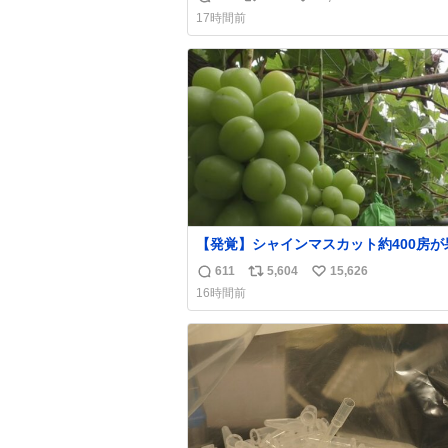
返
リ
い
17時間前
信
ポ
い
数
ス
ね
ト
数
数
【発覚】シャインマスカット約400房が
から盗まれる 栃木・佐野市
611
5,604
15,626
返
リ
い
news.livedoor.com/article/detail… 被害に遭
16時間前
った果樹園には防犯カメラなどはなく、
信
ポ
い
インマスカットが盗まれた木には刃物な
数
ス
ね
切られた跡が。市内で今年に入って同様
ト
数
害は確認されておらず、警察はパトロー
数
強化する。