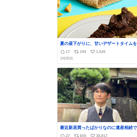
夏の昼下がりに、甘いデザートタイムを☀
クサク食感が楽しめるデザート2品が登
17
194
1,526
返
リ
い
います✨ どちらの”サクッ”から楽しみ
3時間前
すか😊 🧡→ #キャラメルオールドファッショ
信
ポ
い
ンドーナツ 外はさっくり、中はしっと
数
ス
ね
ャラメルのビターな味わいに包まれたド
ト
数
ツ🍩 🖤→
数
最近新居買ったばかりなのに遺産相続で
らっちゃった長男
27
655
38,917