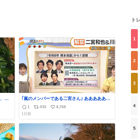
ト
1
2
3
、こ
｢嵐のメンバーである二宮さん｣ ああああああ
これ
泣いた、、
4
1
430
8,768
返
リ
い
1日前
信
ポ
い
数
ス
ね
5
ト
数
数