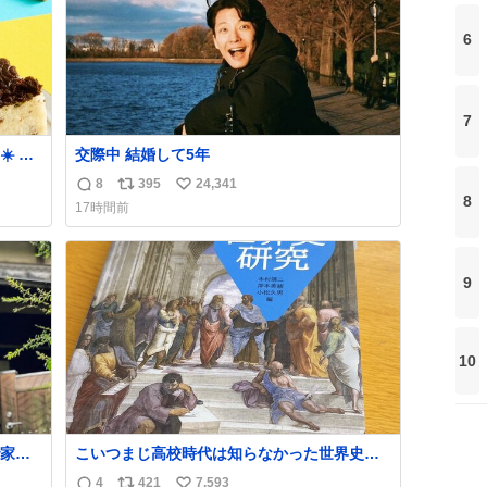
6
7
️ サ
交際中 結婚して5年
場して
8
395
24,341
返
リ
い
たいで
8
17時間前
信
ポ
い
り。キ
数
ス
ね
ーナ
ト
数
9
数
10
家も
こいつまじ高校時代は知らなかった世界史が
溢れすぎてて𝑩𝑰𝑮 𝑳𝑶𝑽𝑬＿＿
4
421
7,593