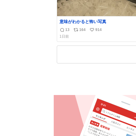
意味がわかると怖い写真
13
164
914
返
リ
い
1日前
信
ポ
い
数
ス
ね
ト
数
数