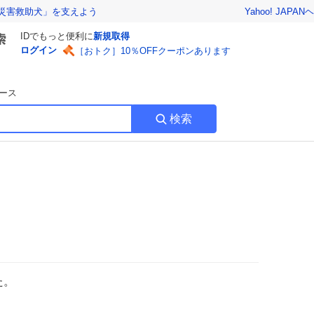
Yahoo! JAPAN
ヘ
災害救助犬」を支えよう
IDでもっと便利に
新規取得
ログイン
［おトク］10％OFFクーポンあります
ース
検索
た。