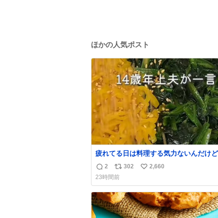
ほかの人気ポスト
疲れてる日は料理する気力ないんだけど
れは炊飯器におまかせするだけだから「
2
302
2,660
返
リ
い
なら作れる！」ってなった。
23時間前
信
ポ
い
数
ス
ね
ト
数
数