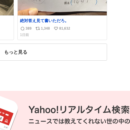
絶対答え見て書いただろ。
389
1,348
81,632
返
リ
い
1日前
信
ポ
い
数
ス
ね
ト
数
もっと見る
数