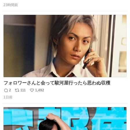
返
リ
い
味しい。 笹の香りと和三盆の風味、蓮粉のもちもちと特徴
23時間前
信
ポ
い
ある食感は唯一無二。
数
ス
ね
ト
数
数
フォロワーさんと会って駿河屋行ったら思わぬ収穫
2
111
1,492
返
リ
い
1日前
信
ポ
い
数
ス
ね
ト
数
数