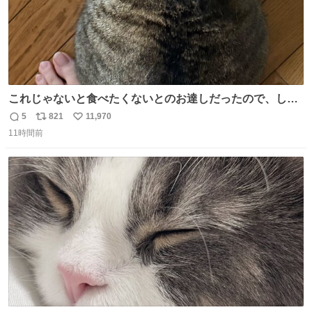
これじゃないと食べたくないとのお達しだったので、しっ
ぽ置き場係になっている
5
821
11,970
返
リ
い
11時間前
信
ポ
い
数
ス
ね
ト
数
数