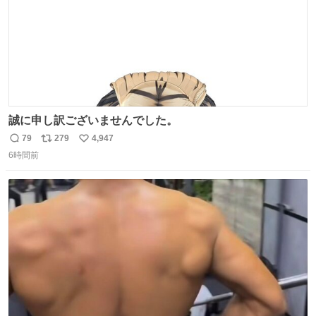
誠に申し訳ございませんでした。
79
279
4,947
返
リ
い
6時間前
信
ポ
い
数
ス
ね
ト
数
数