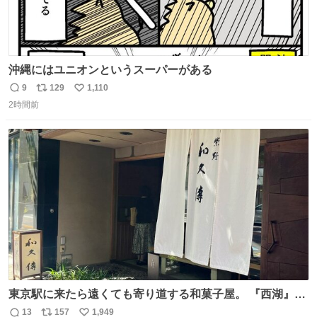
沖縄にはユニオンというスーパーがある
9
129
1,110
返
リ
い
2時間前
信
ポ
い
数
ス
ね
ト
数
数
東京駅に来たら遠くても寄り道する和菓子屋。 『西湖』と
いう笹に包まれ、蓮根の粉で出来た生菓子がたまらなく美
13
157
1,949