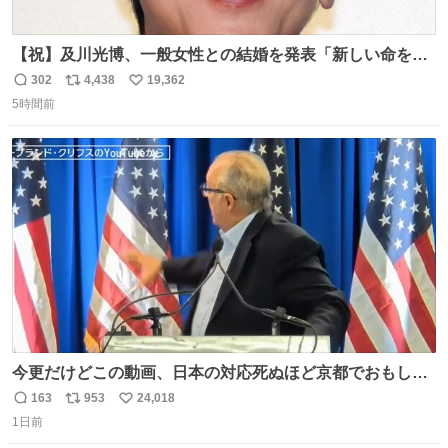
【祝】及川光博、一般女性との結婚を発表「新しい命を授
かっております」 news.livedoor.com/lite/article_d…
302
4,438
19,362
返
リ
い
「私、及川光博はこの度、交際しておりました方と入籍い
5時間前
信
ポ
い
たしました。また、新しい命を授かっております」「今後
数
ス
ね
も変わらず俳優として、ミッチーとして、努力し精進して
ト
数
数
参ります」とつづった。
今更だけどこの動画、日本の対応死ぬほど京都でおもしろ
い。 なんなら敬語で丁寧に煽りまくってるの好き。笑
163
953
24,018
返
リ
い
1日前
信
ポ
い