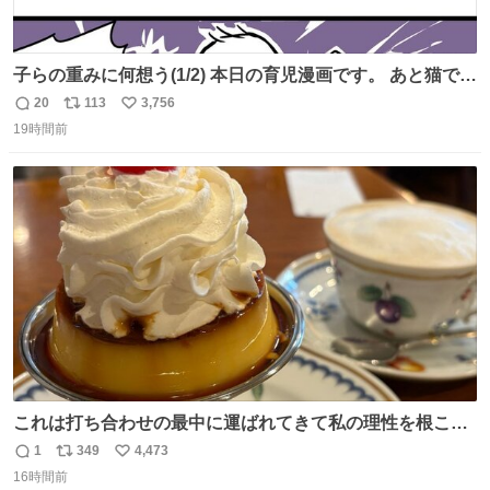
子らの重みに何想う(1/2) 本日の育児漫画です。 あと猫で
す。
20
113
3,756
返
リ
い
19時間前
信
ポ
い
数
ス
ね
ト
数
数
これは打ち合わせの最中に運ばれてきて私の理性を根こそ
ぎ奪い去ったプリンの写真です。
1
349
4,473
返
リ
い
16時間前
信
ポ
い