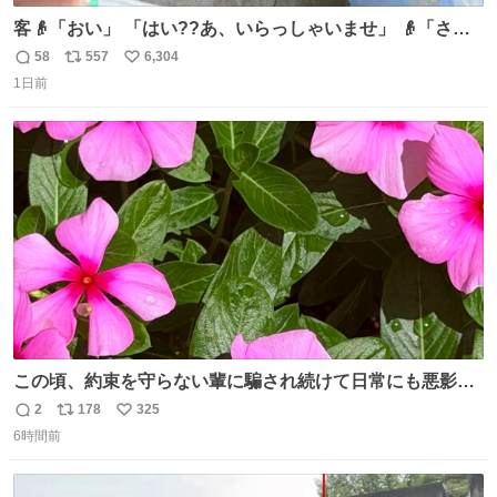
客👴「おい」 「はい??あ、いらっしゃいませ」 👴「さっ
きからずっと水出しっぱなしでもったいないだろ」 「静電
58
557
6,304
返
リ
い
気を逃がし、熱くなった地面の温度を下げ、引火事故の防
1日前
信
ポ
い
止の為必要な作業です」 👴「水不足の昨今にもったいない
数
ス
ね
ことをするな!!」 それでは歌います、聞いてください 「井
ト
数
数
戸水」
この頃、約束を守らない輩に騙され続けて日常にも悪影響
が出てきて仕事も出来ずでストレスマックス。 解決には断
2
178
325
返
リ
い
ち切るのみ。 そんな時に美しい光景は救いの刻です。 人様
6時間前
信
ポ
い
に迷惑をかける人間の神経には理解が出来ないし理解する
数
ス
ね
気もない。 実直に生きる！ 今日も嘘に負けずに頑張りま
ト
数