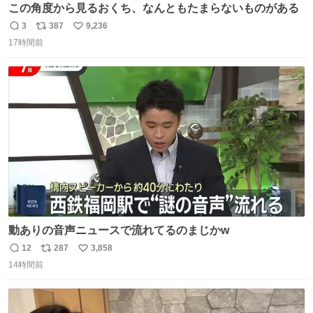
この角度から見るおくち、なんともたまらないものがある
3
387
9,236
返
リ
い
17時間前
信
ポ
い
数
ス
ね
ト
数
数
動ありの音声ニュースで流れてるのまじかw
12
287
3,858
返
リ
い
14時間前
信
ポ
い
数
ス
ね
ト
数