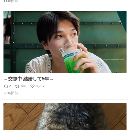
11時間前
信
ポ
い
数
ス
ね
ト
数
数
←交際中 結婚して5年→
2
286
8,902
返
リ
い
20時間前
信
ポ
い
数
ス
ね
ト
数
数