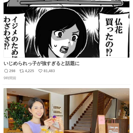
数
いじめられっ子が強すぎると話題に
298
4,225
81,483
返
リ
い
9時間前
信
ポ
い
数
ス
ね
ト
数
数