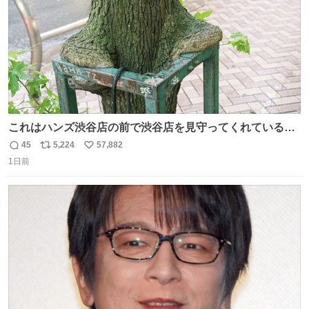
これはハンズ渋谷店の前で渋谷店を見守ってくれている
「くつろ木」。
45
5,224
57,882
返
リ
い
1日前
信
ポ
い
数
ス
ね
ト
数
数