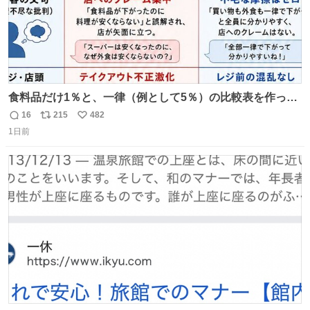
食料品だけ1％と、一律（例として5％）の比較表を作って
みました。 参考になるかと思います。
16
215
482
返
リ
い
1日前
信
ポ
い
数
ス
ね
ト
数
数