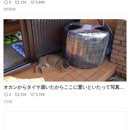
4
154
5,689
返
リ
い
9時間前
信
ポ
い
数
ス
ね
ト
数
数
オカンからタイヤ届いたからここに置いといたって写真送
られてきたけど明らかに猫が邪魔くさそうな顔してて草
2
318
5,709
返
リ
い
1日前
信
ポ
い
数
ス
ね
ト
数
数