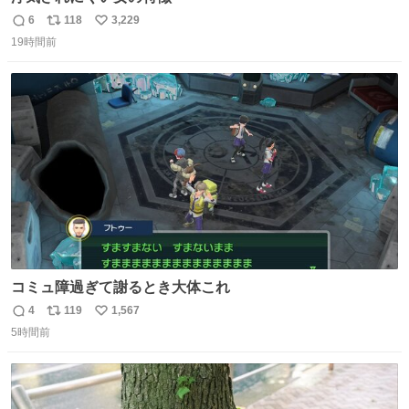
6
118
3,229
返
リ
い
19時間前
信
ポ
い
数
ス
ね
ト
数
数
コミュ障過ぎて謝るとき大体これ
4
119
1,567
返
リ
い
5時間前
信
ポ
い
数
ス
ね
ト
数
数