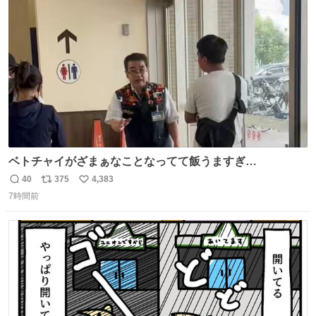
ト
数
数
ベトチャイがざまぁなことなってて飯うますぎ
る〜〜〜！！！！！！！！ 店員さんの神対応によって先頭
40
375
4,383
返
リ
い
並んでたのに列からハブられてたwwwwwwwwwwww
7時間前
信
ポ
い
数
ス
ね
ト
数
数