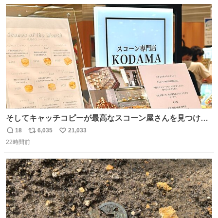
数
ス
ね
ト
数
数
そしてキャッチコピーが最高なスコーン屋さんを見つけて
しまったので思わず買い込んでしまった。スコーンなんて
18
6,035
21,033
返
リ
い
パッサパサなほどええですからね。
22時間前
信
ポ
い
数
ス
ね
ト
数
数