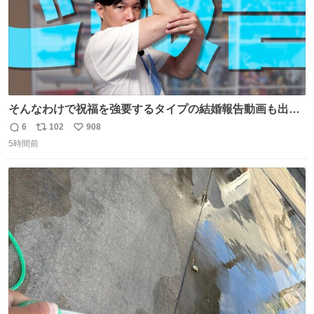
そんなわけで祝福を強要するタイプの結婚報告動画も出し
ています！ なんと…猫も出ます！！ #世界猫の日
6
102
908
返
リ
い
5時間前
信
ポ
い
数
ス
ね
ト
数
数