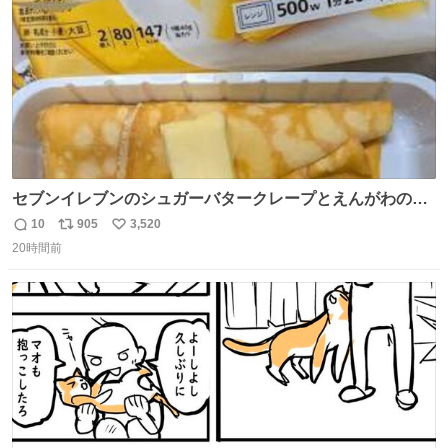
セブンイレブンのシュガーバタークレープとえんがわの寿
司を探している人へ！ シュガーバタークレープは目黒、品
10
905
3,520
返
リ
い
川、蒲田、渋谷、川崎、横浜、鶴見、九州の一部エリア限
20時間前
信
ポ
い
定商品で8月5日に発注が終了したため店舗に置いてあると
数
ス
ね
ころ少ないですが見つけたら即買いです🤩❣️
ト
数
数