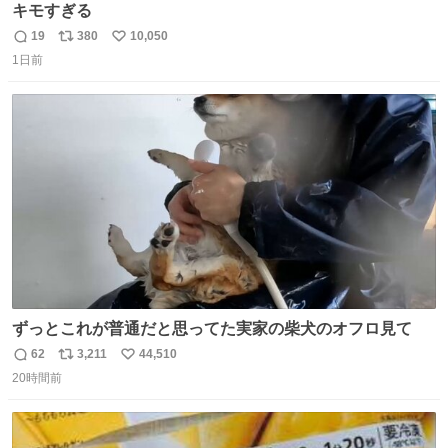
キモすぎる
19
380
10,050
返
リ
い
1日前
信
ポ
い
数
ス
ね
ト
数
数
ずっとこれが普通だと思ってた実家の柴犬のオフロ見て
62
3,211
44,510
返
リ
い
20時間前
信
ポ
い
数
ス
ね
ト
数
数