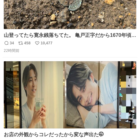
山登ってたら寛永銭落ちてた。 亀戸正字だから1670年頃に
鋳造されたもの。
34
458
10,477
返
リ
い
22時間前
信
ポ
い
数
ス
ね
ト
数
数
お店の外観からコレだったから変な声出た🤭