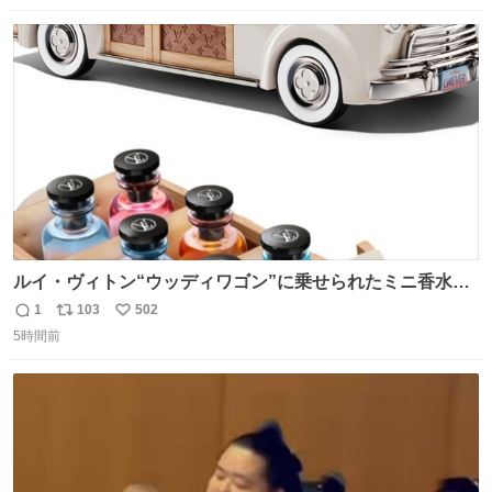
数
ス
ね
ト
数
数
ルイ・ヴィトン“ウッディワゴン”に乗せられたミニ香水コ
フレ、グラデカラーのフレグランスケースも - fashion-
1
103
502
返
リ
い
press.net/news/149472
5時間前
信
ポ
い
数
ス
ね
ト
数
数