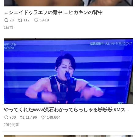
←シェイドゥラエフの背中 →ヒカキンの背中
28
112
5,419
返
リ
い
1日前
信
ポ
い
数
ス
ね
ト
数
数
やってくれたwww流石わかってらっしゃる🤣🤣🤣 #Mステ
#西川貴教
700
11,496
149,604
返
リ
い
20時間前
信
ポ
い
数
ス
ね