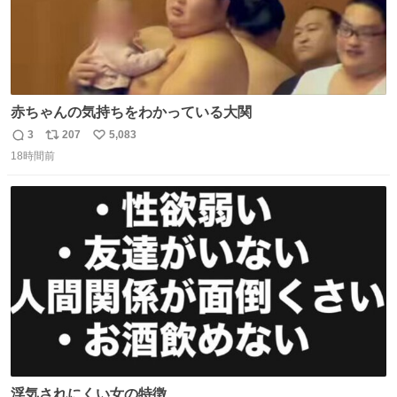
赤ちゃんの気持ちをわかっている大関
3
207
5,083
返
リ
い
18時間前
信
ポ
い
数
ス
ね
ト
数
数
浮気されにくい女の特徴