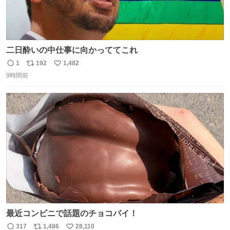
二日酔いの中仕事に向かっててこれ
1
192
1,482
返
リ
い
9時間前
信
ポ
い
数
ス
ね
ト
数
数
最近コンビニで話題のチョコパイ！
317
1,486
28,110