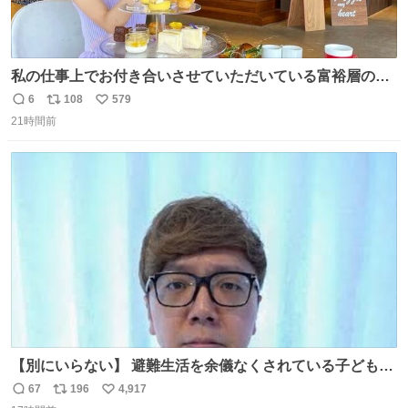
私の仕事上でお付き合いさせていただいている富裕層の社
長さん達は、こんな事しない。 こんな自慢は一切しない
6
108
579
返
リ
い
し、なんなら表に出てこない。 自分に自信がない半端モン
21時間前
信
ポ
い
はブランドで自分を飾りキラキラ自慢をする。 #折田楓
数
ス
ね
#merchu
ト
数
数
【別にいらない】 避難生活を余儀なくされている子どもた
ちのためにヒカキンボックス1000個を寄付させていただき
67
196
4,917
返
リ
い