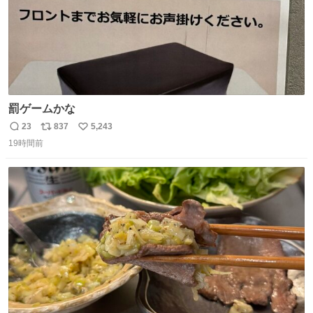
罰ゲームかな
23
837
5,243
返
リ
い
19時間前
信
ポ
い
数
ス
ね
ト
数
数