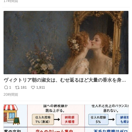
ました
17時間前
信
ポ
い
数
ス
ね
ト
数
数
ヴィクトリア朝の淑女は、むせ返るほど大量の香水を身に
つけるものではないとされていた。それでも香水は、髪や
1
181
1,911
返
リ
い
肌の手入れと同じくらい、ヴィクトリア朝の女性達の美容
20時間前
信
ポ
い
習慣に欠かせないものだった。 当時の香水は、現在私たち
数
ス
ね
が知る香水よりも単純な組成で、その大部分は薔薇、菫、
ト
数
数
ベルガモット、