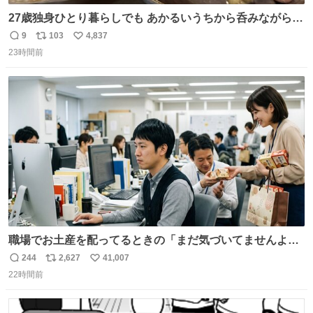
27歳独身ひとり暮らしでも あかるいうちから呑みながらキ
ッチンでひとり焼肉できてしあわせだもん՞ o̴̶̷̥ ̫ o̴̶̷̥ ՞
9
103
4,837
返
リ
い
23時間前
信
ポ
い
数
ス
ね
ト
数
数
職場でお土産を配ってるときの「まだ気づいてませんよ」
的な演技が毎回シンドい。
244
2,627
41,007
返
リ
い
22時間前
信
ポ
い
数
ス
ね
ト
数