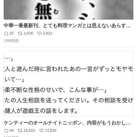
中華一番最新刊、とても料理マンガとは思えないあらすじ
の書き出ししてて最高
25
1,026
2,922
返
リ
い
19時間前
信
ポ
い
数
ス
ね
ト
数
数
ケンティーのオールナイトニッポン、内容がもうおかしい
#中島健人ANN
56
15,922
72,830
返
リ
い