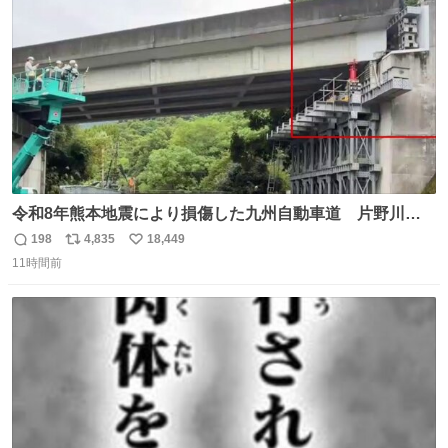
数
す。 #LUNE #約束
令和8年熊本地震により損傷した九州自動車道 片野川橋
（下り線）の復旧作業を行っています。 タイムラプス動画
198
4,835
18,449
返
リ
い
で、段差が生じた橋桁をジャッキアップしている様子をご
11時間前
信
ポ
い
紹介します。 引き続き、早期復旧に向けて着実に工事を進
数
ス
ね
めてまいります。 #NEXCO西日本 #熊本地震
ト
数
数