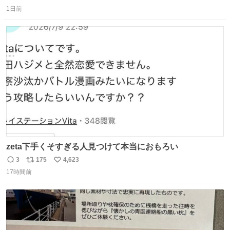
返
リ
い
1日前
信
ポ
い
数
ス
ね
ト
数
数
zeta下手くそすぎる人見つけて本当におもろい
3
175
4,623
返
リ
い
17時間前
信
ポ
い
数
ス
ね
ト
数
数