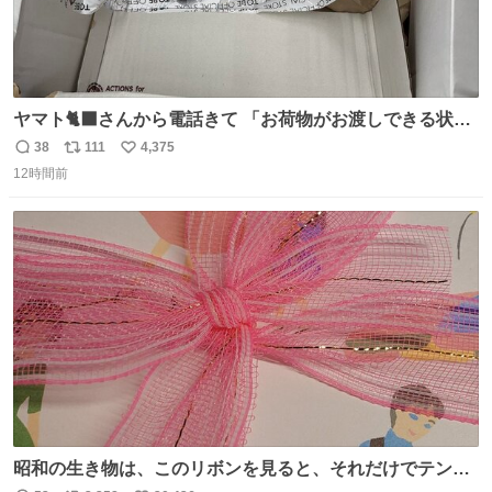
ヤマト🐈‍⬛さんから電話きて 「お荷物がお渡しできる状況
でない程潰れてまして」って えっ😳 見に行くとこの状態
38
111
4,375
返
リ
い
😭 海渡ってくる時に潰れたっぽい 「一旦戻して新しいの
12時間前
信
ポ
い
送ってもらいます」みたいに言ってたから 在庫ないし💦 っ
数
ス
ね
て事で中身無事だったから連れて帰って来た😅 壊れる物な
ト
数
数
くて良かった
昭和の生き物は、このリボンを見ると、それだけでテンシ