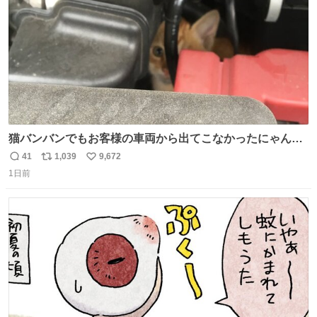
猫バンバンでもお客様の車両から出てこなかったにゃんこ
🐈 救出しようとした工場長が腕を引っ掻かれ、ぱんぱんに
41
1,039
9,672
返
リ
い
膨れ上がり、傷だらけ血だらけになりながらも何とか救出
1日前
信
ポ
い
したこの子はその後、工場長の家の子になりました😌💕
数
ス
ね
ト
数
数