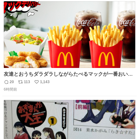
聞で取り上げてないのにこれだけネットを駆使してる方多
ト
数
数
い 変わるぞ日本
友達とおうちダラダラしながらたべるマックが一番おいし
い！
20
113
1,143
返
リ
い
6時間前
信
ポ
い
数
ス
ね
ト
数
数