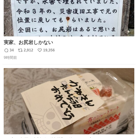
実家、お尻岩しかない
34
2,912
19,356
返
リ
い
9時間前
信
ポ
い
数
ス
ね
ト
数
数