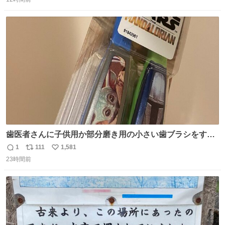
信
ポ
い
数
ス
ね
ト
数
数
歯医者さんに子供用か部分磨き用の小さい歯ブラシをすす
められたので今日から私の歯ブラシこれ
1
111
1,581
返
リ
い
23時間前
信
ポ
い
数
ス
ね
ト
数
数