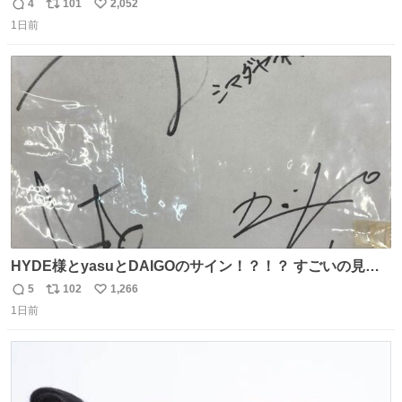
）
4
101
2,052
返
リ
い
1日前
信
ポ
い
数
ス
ね
ト
数
数
HYDE様とyasuとDAIGOのサイン！？！？ すごいの見つ
けちゃった！！！！
5
102
1,266
返
リ
い
1日前
信
ポ
い
数
ス
ね
ト
数
数