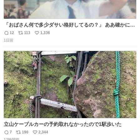
「おばさん何で多少ダサい格好してるの？」 ああ確かに多
少ダサいな。君達が大人になる時にはこんな格好しなくて
12
113
1,336
返
リ
い
済むと良いな
1日前
信
ポ
い
数
ス
ね
ト
数
数
立山ケーブルカーの予約取れなかったので1駅歩いた
7
190
2,344
返
リ
い
12時間前