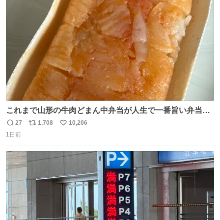
ト
数
数
これまで山形の牛肉どまん中弁当が人生で一番旨い弁当だ
ったのだが、それを遥かに超える弁当発見。 個人的に駅弁
27
1,708
10,206
返
リ
い
＆空弁ランキングぶっち切りで首位を独走しているお弁当
1日前
信
ポ
い
です🥹 福岡空港＆博多駅で購入可🍱 博多駅界隈にステイさ
数
ス
ね
れてるクルーの方は駅での購入が断然オススメです👍 #え
ト
数
数
んがわ明太寿司