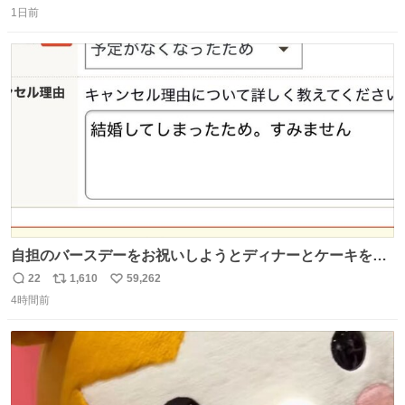
1日前
信
ポ
い
数
ス
ね
ト
数
数
自担のバースデーをお祝いしようとディナーとケーキを予
約していたにも関わらず、当の本人がご結婚なさったので
22
1,610
59,262
返
リ
い
泣く泣くキャンセルした可哀想な重岡担を見かけたら私で
4時間前
信
ポ
い
す
数
ス
ね
ト
数
数