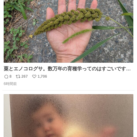
ト
数
数
粟とエノコログサ。数万年の育種学ってのはすごいです
な。
8
267
1,706
返
リ
い
6時間前
信
ポ
い
数
ス
ね
ト
数
数