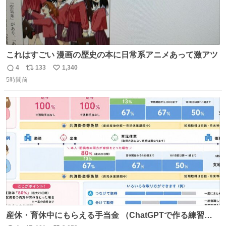
これはすごい 漫画の歴史の本に日常系アニメあって激アツ
4
133
1,340
返
リ
い
5時間前
信
ポ
い
数
ス
ね
ト
数
数
産休・育休中にもらえる手当金 （ChatGPTで作る練習２