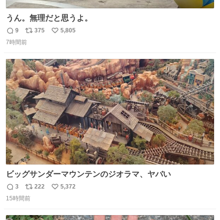
うん。無理だと思うよ。
9
375
5,805
返
リ
い
7時間前
信
ポ
い
数
ス
ね
ト
数
数
ビッグサンダーマウンテンのジオラマ、ヤバい
3
222
5,372
返
リ
い
15時間前
信
ポ
い
数
ス
ね