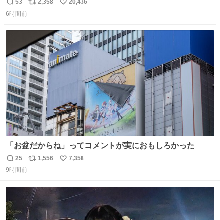
ョンが上がるのである。
53
2,358
20,436
返
リ
い
6時間前
信
ポ
い
数
ス
ね
ト
数
数
「お盆だからね」ってコメントが実におもしろかった
25
1,556
7,358
返
リ
い
9時間前
信
ポ
い
数
ス
ね
ト
数
数