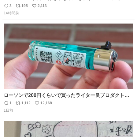
ルミエールの運転士さん、運転台にカメラマン向けたらお
3
195
2,113
返
リ
い
二人で敬礼🫡✨ 暗くて上手く撮れないなぁ…な顔してた
14時間前
信
ポ
い
ら、わざわざ車外に出て来てくださり✨ 「フリー素材なの
数
ス
ね
で載せて大丈夫です！」と自ら言ってくださる親切気さく
ト
数
数
なS運転士さん感謝
ローソンで200円くらいで買ったライター良プロダクトだ
これ 質感めっちゃ良い ガス充填とフリント交換もできてマ
1
1,112
12,168
返
リ
い
ジでこういうのでいいんだよ案件
1日前
信
ポ
い
数
ス
ね
ト
数
数