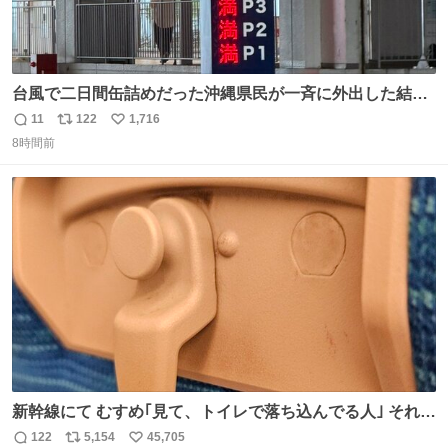
台風で二日間缶詰めだった沖縄県民が一斉に外出した結
果、パルコの駐車場フル満車🤣
11
122
1,716
返
リ
い
8時間前
信
ポ
い
数
ス
ね
ト
数
数
新幹線にて むすめ｢見て、トイレで落ち込んでる人｣ それに
しか見えなくなった どうしてくれるんだ
122
5,154
45,705
返
リ
い