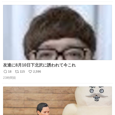
数
ス
ね
ト
数
数
友達に8月10日下北沢に誘われて今これ
18
115
2,596
返
リ
い
23時間前
信
ポ
い
数
ス
ね
ト
数
数