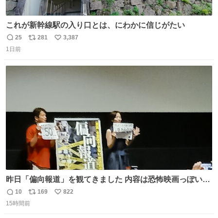
これが新幹線駅の入り口とは、にわかに信じがたい
25
281
3,387
返
リ
い
1日前
信
ポ
い
数
ス
ね
ト
数
数
昨日「偏向報道」を観てきました 内容は恐怖映画っぽいの
かと思ってましたが きちんとエンタメ映画でした。 伏線回
10
169
822
返
リ
い
収もあり、小さい笑いもあり、爽快感もある満足 びっくり
15時間前
信
ポ
い
したのが客層高年齢層だった、この映画ってテレビとか新
数
ス
ね