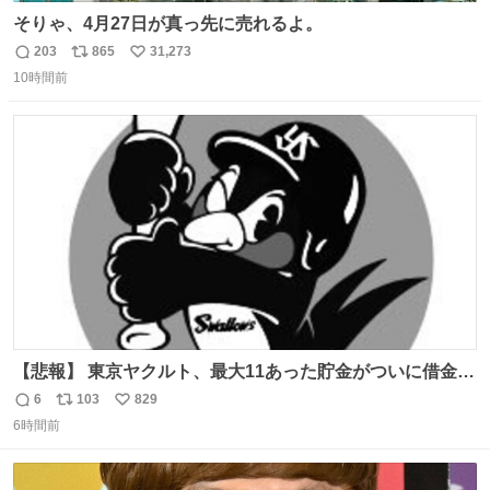
そりゃ、4月27日が真っ先に売れるよ。
203
865
31,273
返
リ
い
10時間前
信
ポ
い
数
ス
ね
ト
数
数
【悲報】 東京ヤクルト、最大11あった貯金がついに借金2
桁の10に到達… 6月以降は借金20オーバーととんでもない
6
103
829
返
リ
い
失速ぶりを見せています。
6時間前
信
ポ
い
数
ス
ね
ト
数