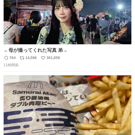
←母が撮ってくれた写真 弟→
764
14,596
361,058
返
リ
い
11時間前
信
ポ
い
数
ス
ね
ト
数
数