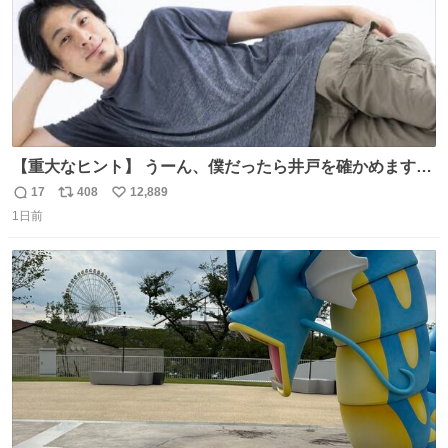
【重大なヒント】 うーん、僕だったら井戸を確かめますけ
どね
17
408
12,889
返
リ
い
1日前
信
ポ
い
数
ス
ね
ト
数
数