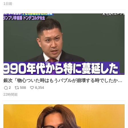
1日前
信
ポ
い
数
ス
ね
ト
数
数
銀次「物心ついた時はもうバブルが崩壊する時でしたか
ら。不況の中に育ち、自分の好きなことをして、夢を叶え
2
508
6,354
返
リ
い
なさいと、いうふうに言われました。その1990年代から特
22時間前
信
ポ
い
に蔓延しましたこの個人主義教育が生み出した化け物、そ
数
ス
ね
れが私 渡辺銀次でございます」
ト
数
数
youtu.be/QBDnUH0BFPQ