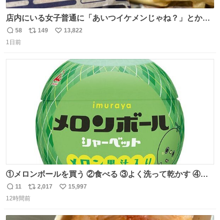
店内にいる女子普通に「あいつイケメンじゃね？」とか
「スマホの持ち方きもw」とか大声で騒いでて怖い
58
149
13,822
返
リ
い
1日前
信
ポ
い
数
ス
ね
ト
数
数
①メロンボールを買う ②食べる ③よく洗って乾かす ④か
わいい
11
2,017
15,997
返
リ
い
12時間前
信
ポ
い
数
ス
ね