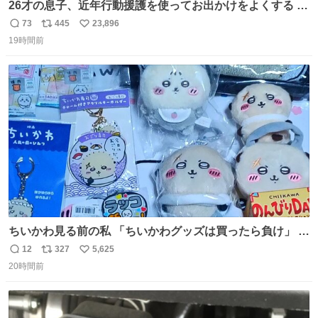
26才の息子、近年行動援護を使ってお出かけをよくする 親
との外出はもう嫌らしい。 中身は小学生位なのに小癪な😅
73
445
23,896
返
リ
い
昨日は夜のショッピングモールに行った 先に寝といてよ❗
19時間前
信
ポ
い
と何度も何度も言い残して。 起きたら冷蔵庫に… ああ、こ
数
ス
ね
れ買いに行ってくれたんだ…😭
ト
数
数
ちいかわ見る前の私 「ちいかわグッズは買ったら負け」 今
「  ︎︎ ︎︎ 」
12
327
5,625
返
リ
い
20時間前
信
ポ
い
数
ス
ね
ト
数
数