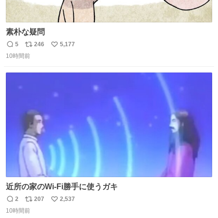
素朴な疑問
5
246
5,177
返
リ
い
10時間前
信
ポ
い
数
ス
ね
ト
数
数
近所の家のWi-Fi勝手に使うガキ
2
207
2,537
返
リ
い
10時間前
信
ポ
い