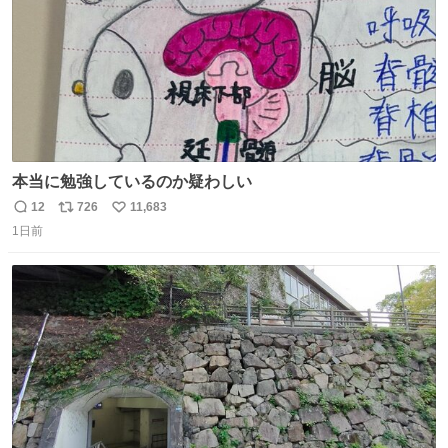
本当に勉強しているのか疑わしい
12
726
11,683
返
リ
い
1日前
信
ポ
い
数
ス
ね
ト
数
数