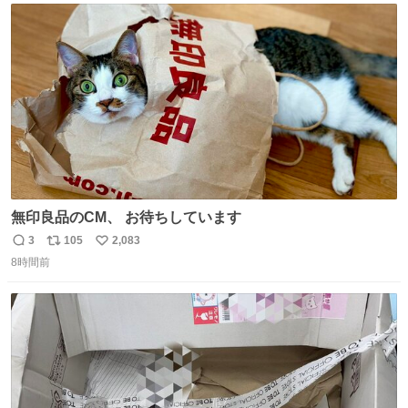
らしい。その何年か後に出たTBSのバラエティでの姿が本
ト
数
数
当の最後になるかな
無印良品のCM、 お待ちしています
3
105
2,083
返
リ
い
8時間前
信
ポ
い
数
ス
ね
ト
数
数