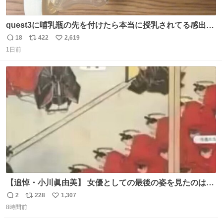
quest3に哺乳瓶の先を付けたら本当に授乳されてる感出る
はず！
18
422
2,619
返
リ
い
1日前
信
ポ
い
数
ス
ね
ト
数
数
【追悼・小川眞由美】 女優としての最後の姿を見たのは何
年も前に放送された『トリビアの泉』。そのときも「何で
2
228
1,307
返
リ
い
こんな役やってんだ…」と思ったけど、収録終わりに言っ
8時間前
信
ポ
い
た「何かを掴んだ」というコメントがいかにも小川眞由美
数
ス
ね