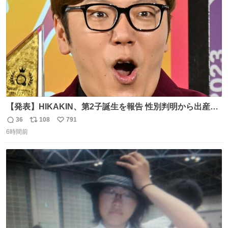
数
【発表】HIKAKIN、第2子誕生を報告 性別判明から出産ま
で半年以上の記録を公開
36
108
791
返
リ
い
news.livedoor.com/article/detail… HIKAKINが9日、
6時間前
信
ポ
い
YouTubeチャンネルを更新し、第2子となる男児が誕生し
数
ス
ね
たことを報告。「てんやわんやの半年間でしたが、命がけ
ト
数
数
で頑張ってくれた妻には感謝しかありません」と記した。