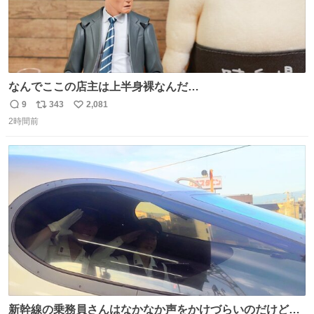
なんでここの店主は上半身裸なんだ…
9
343
2,081
返
リ
い
2時間前
信
ポ
い
数
ス
ね
ト
数
数
新幹線の乗務員さんはなかなか声をかけづらいのだけど😅