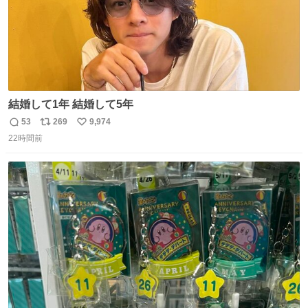
結婚して1年 結婚して5年
53
269
9,974
返
リ
い
22時間前
信
ポ
い
数
ス
ね
ト
数
数