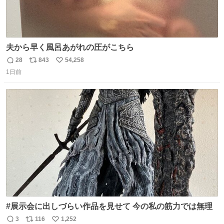
夫から早く風呂あがれの圧がこちら
28
843
54,258
返
リ
い
1日前
信
ポ
い
数
ス
ね
ト
数
数
#展示会に出しづらい作品を見せて 今の私の筋力では無理
3
116
1,252
返
リ
い