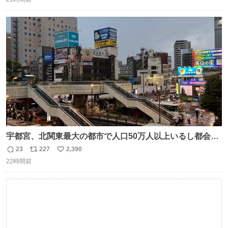
信
ポ
い
数
ス
ね
ト
数
数
宇都宮、北関東最大の都市で人口50万人以上いるし都会何
だろうなと思っていたら想像以上に都会で興奮した
23
227
2,390
返
リ
い
22時間前
信
ポ
い
数
ス
ね
ト
数
数