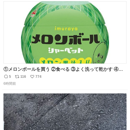
ト
数
数
①メロンボールを買う ②食べる ③よく洗って乾かす ④か
わいい
5
116
774
返
リ
い
6時間前
信
ポ
い
数
ス
ね
ト
数
数