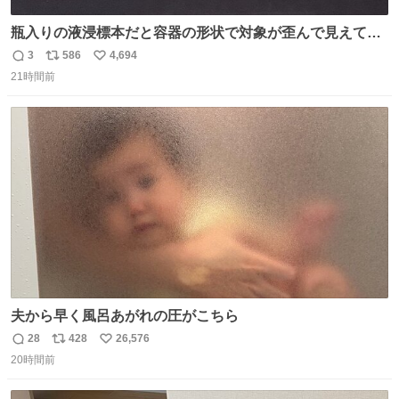
瓶入りの液浸標本だと容器の形状で対象が歪んで見えてし
まうことから、なるべく歪みがない状態で観察しやすいよ
3
586
4,694
返
リ
い
うにこのような形で保存していると前に科博の先生から教
21時間前
信
ポ
い
えてもらった #国立科学博物館
数
ス
ね
ト
数
数
夫から早く風呂あがれの圧がこちら
28
428
26,576
返
リ
い
20時間前
信
ポ
い
数
ス
ね