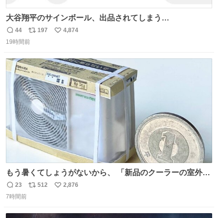
大谷翔平のサインボール、出品されてしまう…
44
197
4,874
返
リ
い
19時間前
信
ポ
い
数
ス
ね
ト
数
数
もう暑くてしょうがないから、 「新品のクーラーの室外機
のミニチュア」 でも見ていってよ
23
512
2,876
返
リ
い
7時間前
信
ポ
い
数
ス
ね