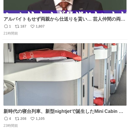
アルバイトもせず両親から仕送りを貰い… 芸人仲間の両親
のスネまでかじる!? ドンデコルテ銀次⚡️ 無料見逃し配信は
1
187
1,807
返
リ
い
こちらから ▶︎abema.go.link/gBLVb ◤しくじり先生
21時間前
信
ポ
い
ABEMAにて毎週最新話無料配信中◢ @10000nabe
数
ス
ね
@akmllube0617
ト
数
数
新時代の寝台列車、新型nightjetで誕生したMini Cabin ま
さに走るカプセルホテルといった感じで、一人旅で利用す
4
208
1,105
返
リ
い
るのにはちょうどいい設備。 他の人も言ってましたが、サ
23時間前
信
ポ
い