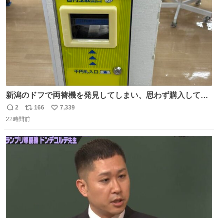
新潟のドフで両替機を発見してしまい、思わず購入してし
まい大阪に発送するイベントが発生
2
166
7,339
返
リ
い
22時間前
信
ポ
い
数
ス
ね
ト
数
数