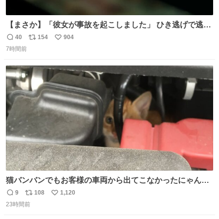
【まさか】「彼女が事故を起こしました」 ひき逃げで逃走
した男、AIの相談履歴で“ウソ発覚” 警察が男のスマホを押
40
154
904
返
リ
い
収して解析すると、出頭する前に事故の詳しい状況やどう
7時間前
信
ポ
い
対応すればいいかをAIに相談していたことがわかった。し
数
ス
ね
かし、AIの回答は「正直に警察に話すように」だった。
ト
数
数
猫バンバンでもお客様の車両から出てこなかったにゃんこ
🐈 救出しようとした工場長が腕を引っ掻かれ、ぱんぱんに
9
108
1,120
返
リ
い
膨れ上がり、傷だらけ血だらけになりながらも何とか救出
23時間前
信
ポ
い
したこの子はその後、工場長の家の子になりました😌💕
数
ス
ね