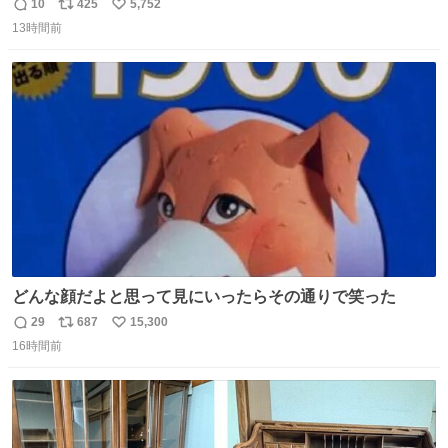
youtu.be/4pJ7U22AYtw
10
425
5,752
返
リ
い
13時間前
信
ポ
い
数
ス
ね
ト
数
数
どんな顔だよと思って見にいったらその通りで笑った
29
687
15,300
返
リ
い
16時間前
信
ポ
い
数
ス
ね
ト
数
数