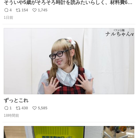
そういや5歳がそろそろ時計を読みたいらしく、材料費600
円で作れる知育時計作ってみた！ めっちゃ簡単！ ありがと
4
154
1,745
返
リ
い
う先人！
1日前
信
ポ
い
数
ス
ね
ト
数
数
ずっとこれ
1
430
5,585
返
リ
い
18時間前
信
ポ
い
数
ス
ね
ト
数
数