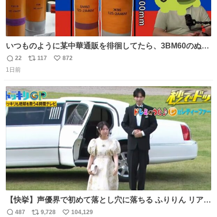
いつものように某中華通販を徘徊してたら、3BM60のぬい
ぐるみを発見してしまった…。
22
117
872
返
リ
い
1日前
信
ポ
い
数
ス
ね
ト
数
数
【快挙】声優界で初めて落とし穴に落ちる ふりりん リアク
ションが最高過ぎる🤣 #ドッキリGP #降幡愛
487
9,728
104,129
返
リ
い