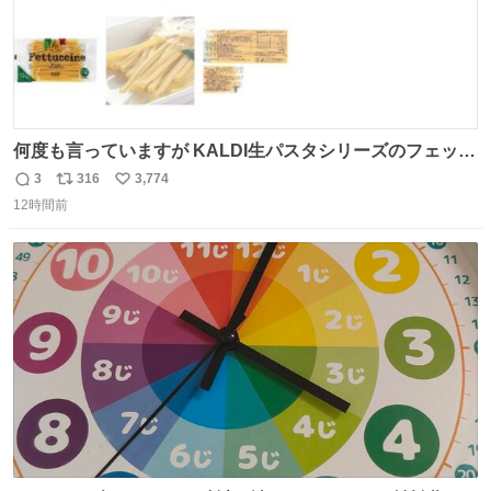
何度も言っていますが KALDI生パスタシリーズのフェット
チーネは 真剣(ガチ)で美味いぞ
3
316
3,774
返
リ
い
12時間前
信
ポ
い
数
ス
ね
ト
数
数