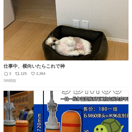
ト
数
数
仕事中、横向いたらこれで神
3
125
2,364
返
リ
い
5時間前
信
ポ
い
数
ス
ね
ト
数
数