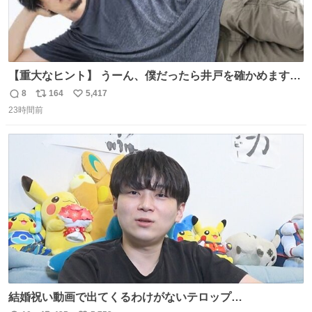
【重大なヒント】 うーん、僕だったら井戸を確かめますけ
どね
8
164
5,417
返
リ
い
23時間前
信
ポ
い
数
ス
ね
ト
数
数
結婚祝い動画で出てくるわけがないテロップ