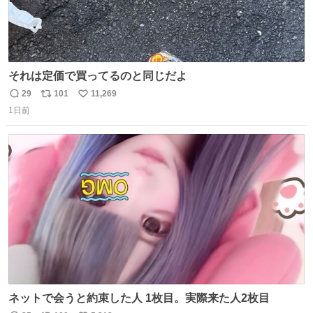
それは定価で買ってるのと同じだよ
29
101
11,269
返
リ
い
1日前
信
ポ
い
数
ス
ね
ト
数
数
ネットで会うと約束した人 1枚目。実際来た人2枚目