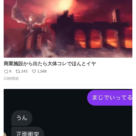
数
商業施設から出たら大体コレでほんとイヤ
6
243
1,588
返
リ
い
23時間前
信
ポ
い
数
ス
ね
ト
数
数