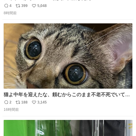
ドシちゃん、入社3日目にして自社の取り扱い商品を一生
4
399
5,048
返
リ
い
懸命PRしててほんまに…………
8時間前
信
ポ
い
数
ス
ね
ト
数
数
猫よ中年を迎えたな、頼むからこのまま不老不死でいてく
れ…と願ってから、いや人間の家族が死に絶えて猫だけこ
2
188
3,145
返
リ
い
の世に置いていくなんてひどいことはできない…と思って
16時間前
信
ポ
い
から、猫のこの可愛さと愛嬌なら未来永劫ほかの人間に可
数
ス
ね
愛がられて困ることもなかろうなと思ったのでやっぱり猫
ト
数
数
よ不老不死でいてくれ