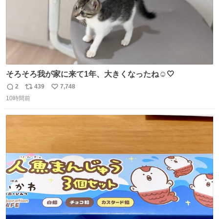
そろそろ我が家に来て1年、大きくなったね☺️🤍
2
439
7,748
返
リ
い
10時間前
信
ポ
い
数
ス
ね
ト
数
数