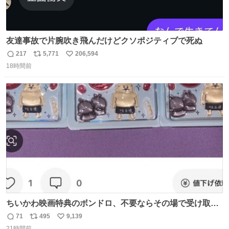
友達事故で片腕吹き飛んだけどクソポジティブで死ぬ
217
5,771
206,594
返
リ
い
18時間前
信
ポ
い
数
ス
ね
ト
数
数
ちいかわ映画特典のボンドロ、不要ならその場で受け取り
辞退すれば良いのに白々しい
71
495
9,139
返
リ
い
21時間前