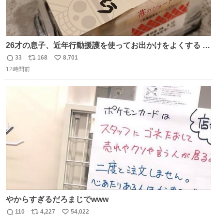
26才の息子、近年行動援護を使ってお出かけをよくする 親
との外出はもう嫌らしい。 中身は小学生位なのに小癪な😅
33
168
8,701
返
リ
い
昨日は夜のショッピングモールに行った 先に寝といてよ❗
12時間前
信
ポ
い
と何度も何度も言い残して。 起きたら冷蔵庫に… ああ、こ
数
ス
ね
れ買いに行ってくれたんだ…😭
ト
数
数
やからすぎるだろまじでwww
110
4,227
54,022
返
リ
い