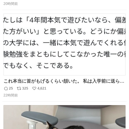
20時間前
信
ポ
い
数
ス
ね
ト
数
数
これ本当に首がもげるくらい頷いた。 私は入学前に送られ
てきた、大学のサークル紹介冊子を見た時点で終わりを感
25
325
4,621
返
リ
い
じたので、女子大でもないくせに偏差値の高い大学のイン
22時間前
信
ポ
い
カレサークルに突撃して所属するという奇行で事なきを得
数
ス
ね
た。 高偏差値に行けないならせめてそれくらいした方が予
ト
数
数
後がいいです。 https://t.co/9nMHIrETkw