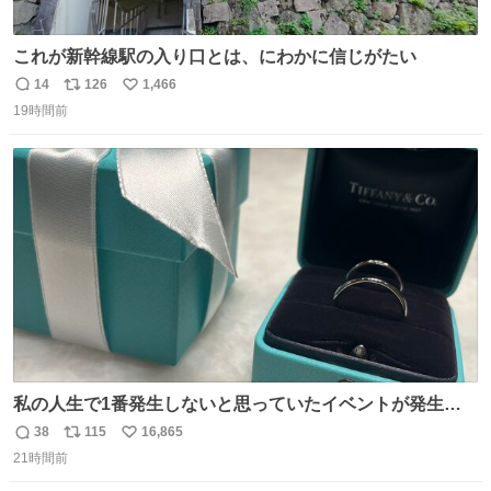
これが新幹線駅の入り口とは、にわかに信じがたい
14
126
1,466
返
リ
い
19時間前
信
ポ
い
数
ス
ね
ト
数
数
私の人生で1番発生しないと思っていたイベントが発生し
ました
38
115
16,865
返
リ
い
21時間前
信
ポ
い
数
ス
ね