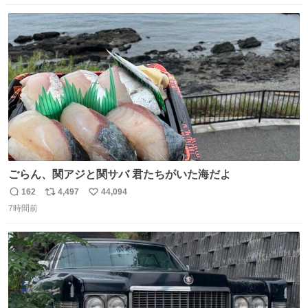
ンライズの後継に欲しい…
数
ス
ね
ト
数
数
ごらん、関アジと関サバ 君たちがいた海だよ
162
4,497
44,094
返
リ
い
7時間前
信
ポ
い
数
ス
ね
ト
数
数