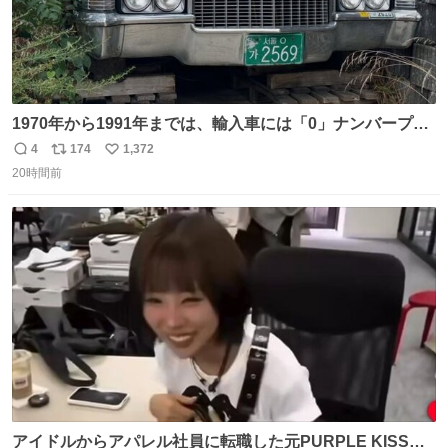
1970年から1991年までは、輸入車には「0」ナンバープレ
ートが使用されていました。 その後、この制度は廃止さ
4
174
1,372
返
リ
い
れ、すべての「0」ナンバープレートは抹消・無効化され
20時間前
信
ポ
い
ました。 ところが最近、その「0」ナンバープレートを装
数
ス
ね
着した車両が発見されました。 今でも残っていること自体
ト
数
数
が奇跡です……。
アイドルからアパレル社員に転職した元PURPLE KISSの