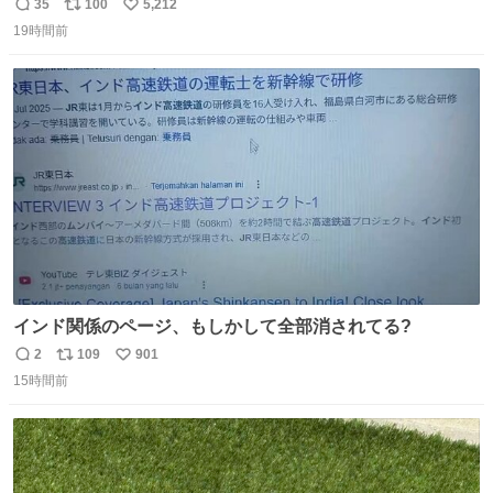
35
100
5,212
返
リ
い
19時間前
信
ポ
い
数
ス
ね
ト
数
数
インド関係のページ、もしかして全部消されてる?
2
109
901
返
リ
い
15時間前
信
ポ
い
数
ス
ね
ト
数
数