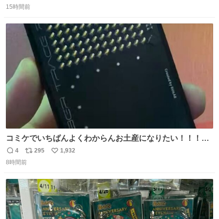
15時間前
信
ポ
い
数
ス
ね
ト
数
数
コミケでいちばんよくわからんお土産になりたい！！！！
#C108
4
295
1,932
返
リ
い
8時間前
信
ポ
い
数
ス
ね
ト
数
数