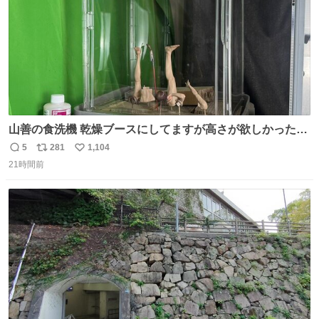
山善の食洗機 乾燥ブースにしてますが高さが欲しかったの
でコレクションケースを置くだけのツルセコ改造 扉が手前
5
281
1,104
返
リ
い
に開き天井の温度もしっかり上がるのでかなり使いやすく
21時間前
信
ポ
い
なりました😎
数
ス
ね
ト
数
数