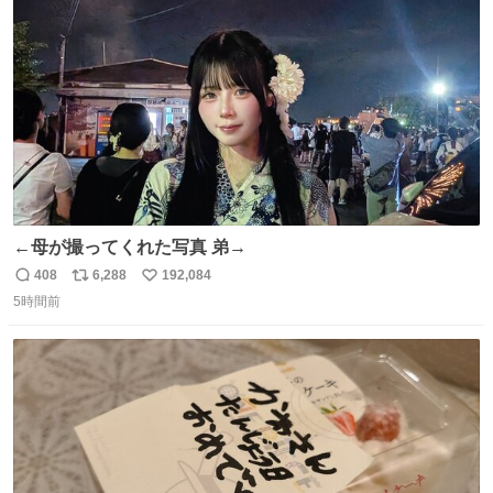
ト
数
数
←母が撮ってくれた写真 弟→
408
6,288
192,084
返
リ
い
5時間前
信
ポ
い
数
ス
ね
ト
数
数