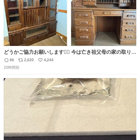
どうかご協力お願いします🙇‍♂️ 今は亡き祖父母の家の取り壊
しが決まり、どうしても処分して欲しくない食器棚と机の
66
2,020
4,244
返
リ
い
引き取り手を探しております この2つは私の祖母が当初一
20時間前
信
ポ
い
目惚れで購入したもので、祖母はc型肝炎で58歳という若
数
ス
ね
さで亡くなりましたが、この家具達をとても大切にしてお
ト
数
数
りました 続く↓