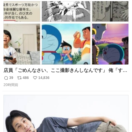
ト
数
数
店員「ごめんなさい、ここ撮影きんしなんです」 俺「すみ
ません！すぐ消します」 店員「念のためフォルダから消し
39
486
14,836
返
リ
い
てるところ見せて頂けますか？」 俺「はい…」
20時間前
信
ポ
い
数
ス
ね
ト
数
数