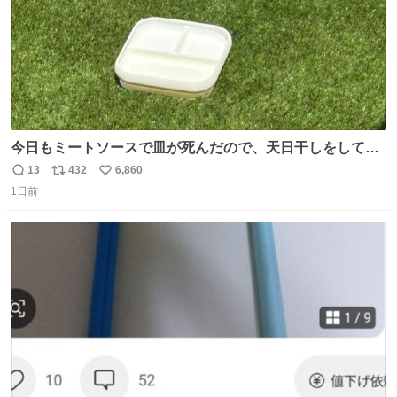
今日もミートソースで皿が死んだので、天日干しをしてい
ます🍝 ありがとう先人の知恵
13
432
6,860
返
リ
い
1日前
信
ポ
い
数
ス
ね
ト
数
数