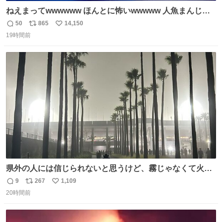
ねえまってwwwwww ほんとに怖いwwwww 人魚まんじゅ
う買ってきたから私も永遠のいのちを…ぐへへ…と思いな
50
865
14,150
返
リ
い
がら1つ食べたら 奥歯欠けたんだけど！！！！？？？ しか
19時間前
信
ポ
い
もガッツリ😭 まんじゅうだよ？？？？？？ ガリッて言っ
数
ス
ね
たから何？と思って口から出したら自分の歯wwwwww セ
ト
数
数
イレーンの呪いじゃん😭
県外の人には信じられないと思うけど、霧じゃなくて火山
灰です🌋 #桜島
9
267
1,109
返
リ
い
20時間前
信
ポ
い
数
ス
ね
ト
数