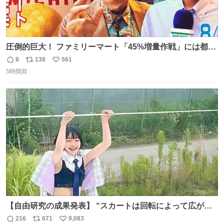
圧倒的巨大！ ファミリーマート「45%増量作戦」には都市
伝説が隠されている、のかもしれない。 web-
8
138
561
返
リ
い
mu.jp/news/79509/
5時間前
信
ポ
い
数
ス
ね
ト
数
数
【自由研究の成果発表】 “スカートは回転によって広がる
が、岡澤恋によって270°までなら広がらずに回転が可能な
216
671
9,083
返
リ
い