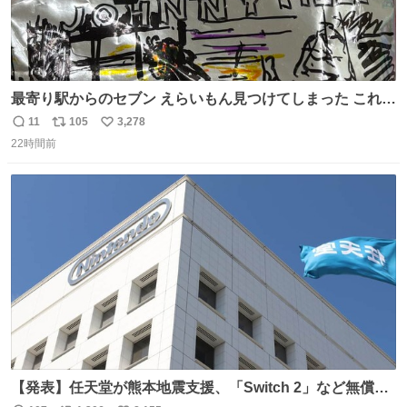
最寄り駅からのセブン えらいもん見つけてしまった これ売
ってくれへんかな… #浅井健一 #ポテチ #ロックの名盤
11
105
3,278
返
リ
い
22時間前
信
ポ
い
数
ス
ね
ト
数
数
【発表】任天堂が熊本地震支援、「Switch 2」など無償修