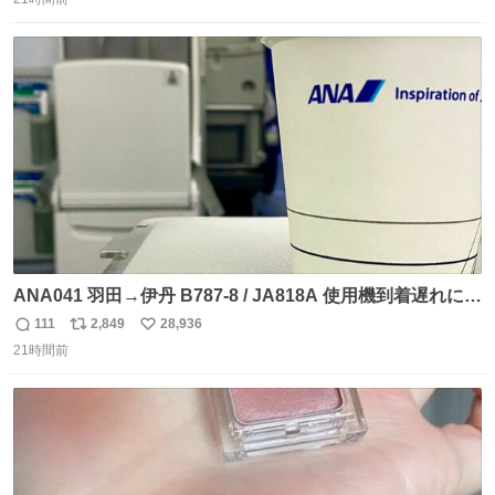
信
ポ
い
数
ス
ね
ト
数
数
ANA041 羽田→伊丹 B787-8 / JA818A 使用機到着遅れにつ
き 「安全に支障ない範囲で1分1秒でも遅延回復に努めてお
111
2,849
28,936
返
リ
い
ります」と機長の気合い十分！ が、フライトは順調に進み
21時間前
信
ポ
い
すぎ… 「飛ばしすぎたせいか現在奈良県上空での待機を命
数
ス
ね
じられております」 でコンソメスープ吹き出しそうになり
ト
数
数
ましたw