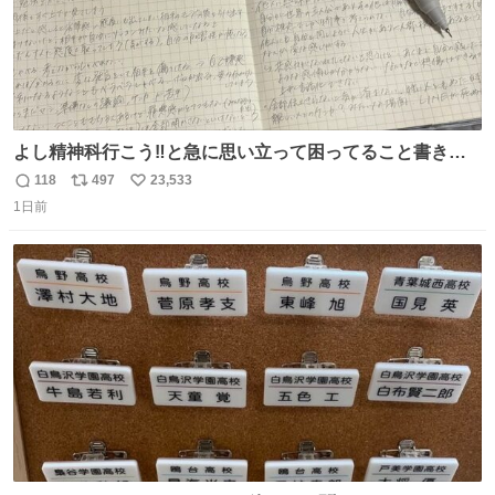
よし精神科行こう‼️と急に思い立って困ってること書き出
してたらペン止まらなくなってすごい勢いで埋まってワロ
118
497
23,533
返
リ
い
タ
1日前
信
ポ
い
数
ス
ね
ト
数
数