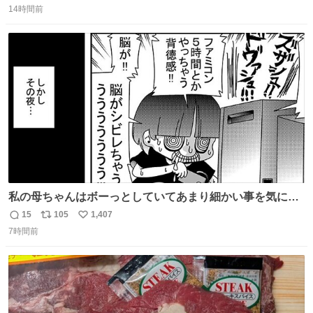
コッタの全9種 - fashion-press.net/news/149552
14時間前
信
ポ
い
数
ス
ね
ト
数
数
私の母ちゃんはボーっとしていてあまり細かい事を気にし
ません。優秀な人の多い現代の価値観から見ると、あまり
15
105
1,407
返
リ
い
優秀な母親ではないかもしれません。でも、だからこそ、
7時間前
信
ポ
い
私はそういう母親が大好きです。今も昔もすごくリラック
数
ス
ね
スします。「優秀」と「良い」は別なんですよね。 1/2
ト
数
数