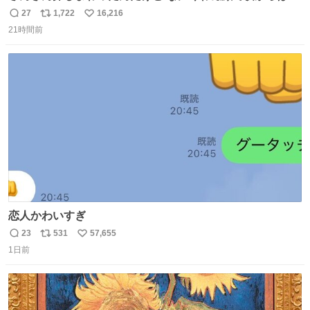
てた
27
1,722
16,216
返
リ
い
21時間前
信
ポ
い
数
ス
ね
ト
数
数
恋人かわいすぎ
23
531
57,655
返
リ
い
1日前
信
ポ
い
数
ス
ね
ト
数
数