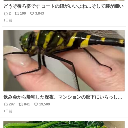
どうぞ後ろ姿です コートの紐がいいよね…そして腰が細い
2
199
3,843
返
リ
い
1日前
信
ポ
い
数
ス
ね
ト
数
数
飲み会から帰宅した深夜、マンションの廊下にいらっしゃ
ったオニヤンマ様 まさかこんな都会でお会いできるなんて
297
841
19,509
返
リ
い
思っておらず大興奮しております かっこよすぎる 指を差し
1日前
信
ポ
い
伸べると乗ってきてくれたのでひとまず一緒に帰宅しまし
数
ス
ね
たが、飛ばないということは弱っていらっしゃるのでしょ
ト
数