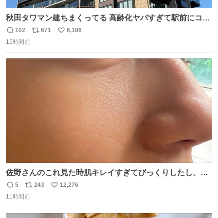
秋田タワマン建ちまくってる 高齢化ヤバすぎて駅前にコン
パクトシティつくって高齢者を住ませる考えらしい 病院も
102
671
6,186
返
リ
い
全部駅前にある
15時間前
信
ポ
い
数
ス
ね
ト
数
数
佐野さんのこれ見た時肌キレイすぎてびっくりしたし、や
はりアイドルって体型･肌管理すごすぎる
5
243
12,276
返
リ
い
11時間前
信
ポ
い
数
ス
ね