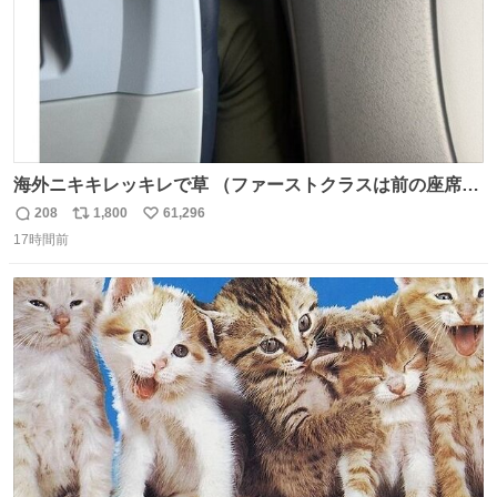
海外ニキキレッキレで草 （ファーストクラスは前の座席で
あるため）
208
1,800
61,296
返
リ
い
17時間前
信
ポ
い
数
ス
ね
ト
数
数