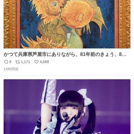
かつて兵庫県芦屋市にありながら、81年前のきょう、8月6
日の阪神大空襲の折に残念ながら焼失した、 #ゴッホ の幻
9
1,171
4,088
返
リ
い
の「 #ヒマワリ 」。 当館は、東京都にある武者小路実篤記
14時間前
信
ポ
い
念館にご協力いただき、当時発行されたカラー印刷画集よ
数
ス
ね
り陶板で原寸大に再現し、2014年より展示しています。 #
ト
数
数
大塚国際美術館