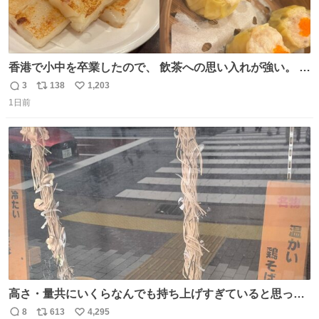
香港で小中を卒業したので、 飲茶への思い入れが強い。 常
に現地の味を探している。 横浜中華街まで行き、店を厳選
3
138
1,203
返
リ
い
すれば流石に出会えるけど、もっと近場で気軽に行ける店
1日前
信
ポ
い
はないか。 代々木にあった。 多少違うかなというのもあっ
数
ス
ね
たけど、 総合的には満足。
ト
数
数
高さ・量共にいくらなんでも持ち上げすぎていると思って
撮影した写真
8
613
4,295
返
リ
い