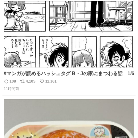
たいにﾄﾃﾄﾃついてってるし逃走しないし脱走しないし逃げ
ト
数
数
ないし走ら文字数
#マンガが読めるハッシュタグ B・Jの家にまつわる話 1/6
108
4,105
11,361
返
リ
い
11時間前
信
ポ
い
数
ス
ね
ト
数
数