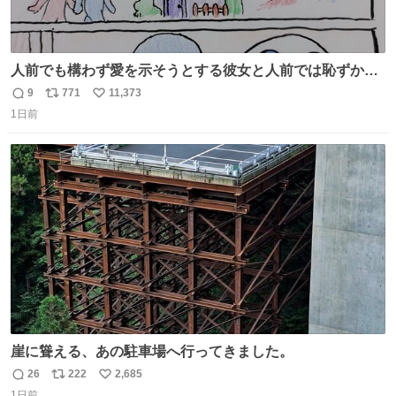
人前でも構わず愛を示そうとする彼女と人前では恥ずかし
いけど彼女を死ぬほど愛している彼氏 同士いませんか✋️
9
771
11,373
返
リ
い
1日前
信
ポ
い
数
ス
ね
ト
数
数
崖に聳える、あの駐車場へ行ってきました。
26
222
2,685
返
リ
い
1日前