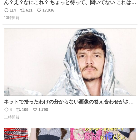
ん？え？なにこれ？ ちょっと待って、聞いてない これは販
売されているのもですか？
114
621
17,036
返
リ
い
13時間前
信
ポ
い
数
ス
ね
ト
数
数
ネットで拾ったわけの分からない画像の答え合わせがされ
ていくw
4
109
1,798
返
リ
い
11時間前
信
ポ
い
数
ス
ね
ト
数
数