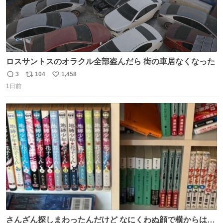
ロスサントスのオラクル全部盗んだら 街の車居なくなった
3
104
1,458
返
リ
い
1日前
信
ポ
い
数
ス
ね
ト
数
数
さんざん探しまわったんだけど なにくわぬ顔で横からはえ