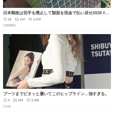
日本郵政は切手を廃止して額面を現金で払い戻せ2026 #日
本郵政 @JapanPostHD_PR
26
144
2,230
返
リ
い
10時間前
信
ポ
い
数
ス
ね
ト
数
数
ブーツまでピタッと履いてこのヒップライン…強すぎる。
4
100
2,396
返
リ
い
1日前
信
ポ
い
数
ス
ね