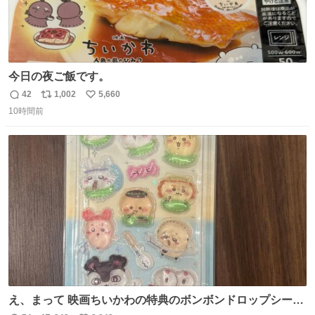
今日の夜ご飯です。
42
1,002
5,660
返
リ
い
10時間前
信
ポ
い
数
ス
ね
ト
数
数
え、まって 映画ちいかわの特典のボンボンドロップシール