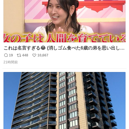
これは名言すぎる😂 (消しゴム食べた6歳の弟を思い出しな
がら)
19
448
10,667
返
リ
い
21時間前
信
ポ
い
数
ス
ね
ト
数
数