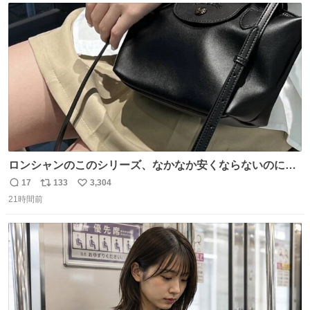
ト
数
数
ロンシャンのこのシリーズ、なかなか安くならないのにセ
ール価格になってる🖤✨レザーなのが反則級にかわいい。
17
133
3,304
返
リ
い
持ってるだけでコーデが格上げされる。
21時間前
信
ポ
い
数
ス
ね
ト
数
数