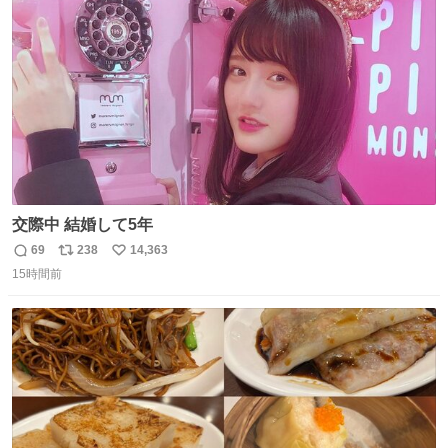
ト
数
数
交際中 結婚して5年
69
238
14,363
返
リ
い
15時間前
信
ポ
い
数
ス
ね
ト
数
数