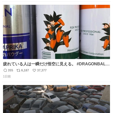
数
ス
ね
ト
数
数
疲れている人は一瞬だけ悟空に見える。 #DRAGONBALL
#ドラゴンボール
355
6,187
37,377
返
リ
い
1日前
信
ポ
い
数
ス
ね
ト
数
数