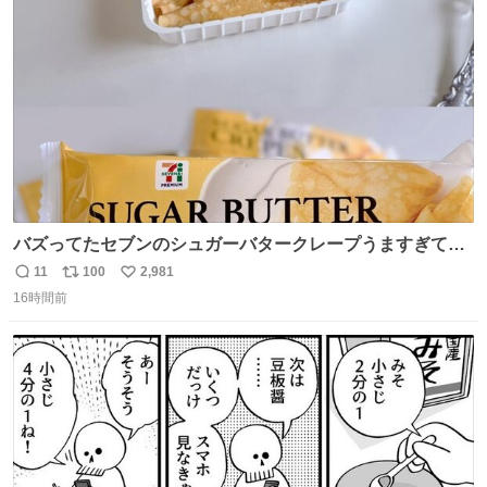
ト
数
数
バズってたセブンのシュガーバタークレープうますぎて
7NOWで買い溜め🛒💭
11
100
2,981
返
リ
い
16時間前
信
ポ
い
数
ス
ね
ト
数
数