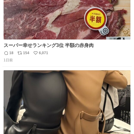
スーパー幸せランキング3位 半額の赤身肉
18
154
6,071
返
リ
い
1日前
信
ポ
い
数
ス
ね
ト
数
数