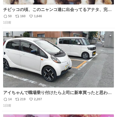
チビッコの頃、このニャンコ達に出会ってるアナタ、完全
なる同世代（笑） #70年代 #80年代 #昭和レトロ
50
160
1,646
返
リ
い
1日前
信
ポ
い
数
ス
ね
ト
数
数
アイちゃんで職場乗り付けたら上司に新車買ったと思われ
たの嬉しすぎる。 20年落ちの車もやりようによっては新車
14
219
2,207
返
リ
い
っぽく見えるってことよ。 令和の車の横に並べても違和感
1日前
信
ポ
い
ない平成18年式です。
数
ス
ね