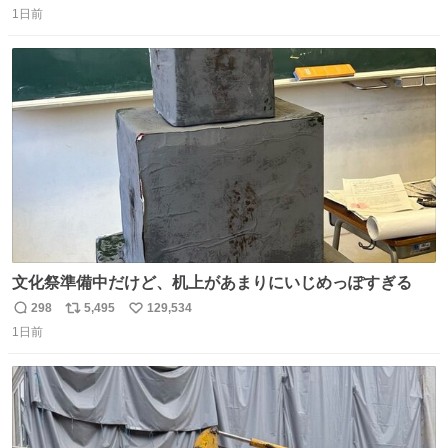
1日前
信
ポ
い
数
ス
ね
ト
数
数
文化祭準備中だけど、机上があまりにいじめっぽすぎる
298
5,495
129,534
返
リ
い
1日前
信
ポ
い
数
ス
ね
ト
数
数