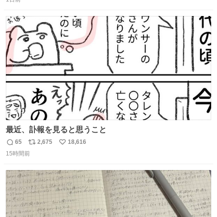
信
ポ
い
数
ス
ね
ト
数
数
最近、訃報を見ると思うこと
65
2,675
18,616
返
リ
い
15時間前
信
ポ
い
数
ス
ね
ト
数
数