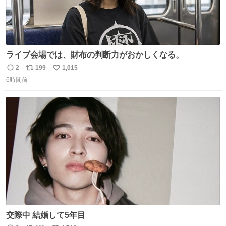
ライブ会場では、財布の判断力がおかしくなる。
2
199
1,015
返
リ
い
6時間前
信
ポ
い
数
ス
ね
ト
数
数
交際中 結婚して5年目