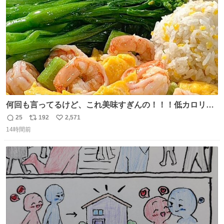
数
うか…素敵すぎる
何回も言ってるけど、これ美味すぎんの！！！低カロリー
で満足感エグいから一生食べてる😭
25
192
2,571
返
リ
い
14時間前
信
ポ
い
数
ス
ね
ト
数
数