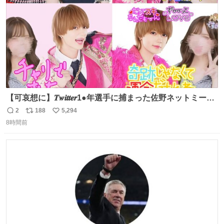
【可哀想に】𝑻𝒘𝒊𝒕𝒕𝒆𝒓1●年選手に捕まった佐野ネットミーム
勇斗さんのコラボプリ
2
188
5,294
返
リ
い
8時間前
信
ポ
い
数
ス
ね
ト
数
数