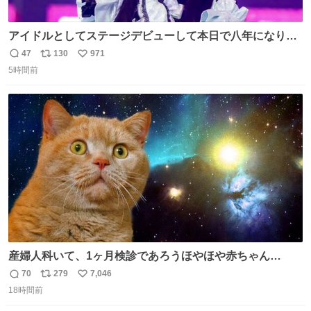
アイドルとしてステージデビューして本日で八年になりま
した。これからもここに居続けられますように❤︎
47
130
971
返
リ
い
5時間前
信
ポ
い
数
ス
ね
ト
数
数
産婦人科いて、1ヶ月検診であろうほやほや赤ちゃん👩‍🍼
と推定2,3歳の女の子👧🏻をワンオペで連れてるママがいる
70
279
7,046
返
リ
い
のだけども 女の子ずっとママの側から離れない…⁉️ 手を繋
18時間前
信
ポ
い
がなくてもうろちょろしないしママが歩いたらピクミンみ
数
ス
ね