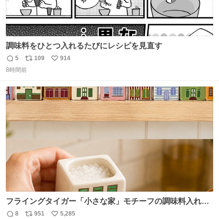
調味料をひとつ入れるたびにレシピを見直す
5
109
914
返
リ
い
8時間前
信
ポ
い
数
ス
ね
ト
数
数
フライングタイガー「小さな家」モチーフの調味料入れ、
並べれば“デンマークの街並み”に ピンク・グリーン・テラ
8
951
5,285
返
リ
い