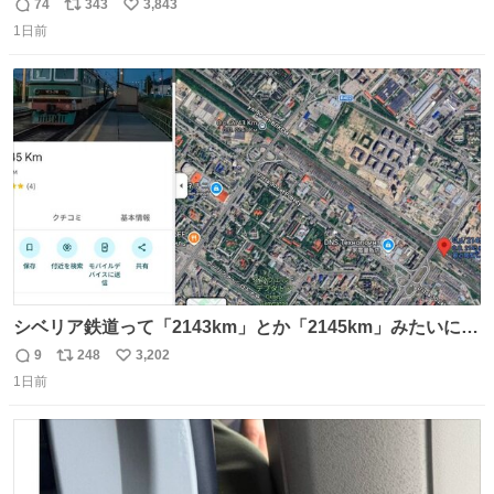
もうメルカリにでてるやん #ちいかわ
74
343
3,843
返
リ
い
1日前
信
ポ
い
数
ス
ね
ト
数
数
シベリア鉄道って「2143km」とか「2145km」みたいに、
モスクワからの距離名そのままの駅名があるんですね。
9
248
3,202
返
リ
い
1日前
信
ポ
い
数
ス
ね
ト
数
数