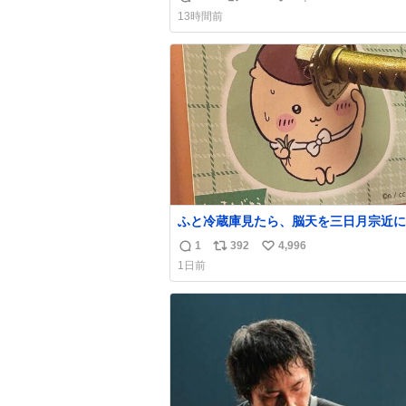
返
リ
い
13時間前
信
ポ
い
数
ス
ね
ト
数
数
ふと冷蔵庫見たら、脳天を三日月宗近に
刺されてるくりまんじゅうパイセンが
1
392
4,996
返
リ
い
1日前
信
ポ
い
数
ス
ね
ト
数
数