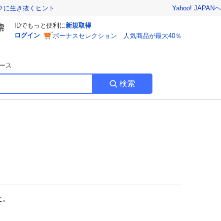
Yahoo! JAPAN
ヘ
トクに生き抜くヒント
IDでもっと便利に
新規取得
ログイン
ボーナスセレクション 人気商品が最大40％
ース
検索
た。