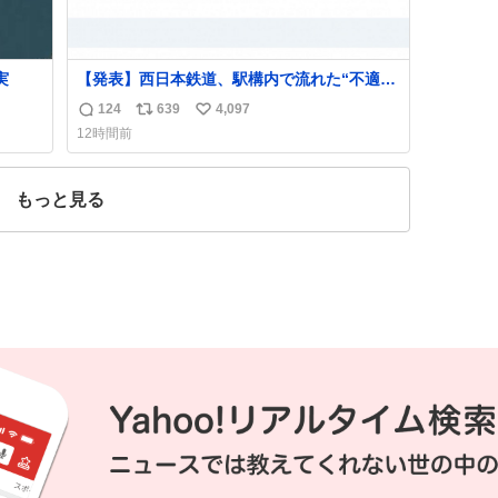
実
【発表】西日本鉄道、駅構内で流れた“不適切
音声”に声明「被害届も検討」
124
639
4,097
返
リ
い
news.livedoor.com/article/detail… 4日に西
12時間前
鉄福岡（天神）駅および薬院駅で発生した駅
信
ポ
い
構内放送事案について声明を公表した。「第
数
ス
ね
三者によって駅構内放送設備に外部から不正
ト
数
もっと見る
に音声が流された可能性も含めて確認を実
数
施」と説明した。