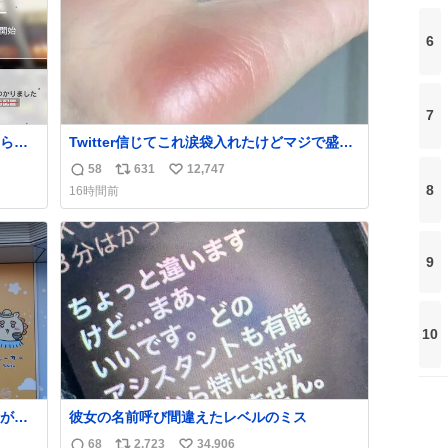
6
7
られ
Twitter信じてこれ涙袋入れたけどマジで盛れ
た…ありがとう…
58
631
12,747
返
リ
い
8
16時間前
信
ポ
い
数
ス
ね
ト
数
9
数
10
が名
彼女の名前呼び間違えたレベルのミス
68
2,723
34,906