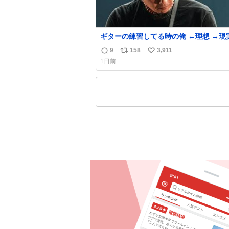
ギターの練習してる時の俺 ←理想 →現
9
158
3,911
返
リ
い
1日前
信
ポ
い
数
ス
ね
ト
数
数