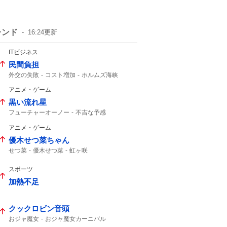
レンド
16:24
更新
ITビジネス
民間負担
外交の失敗
コスト増加
ホルムズ海峡
アニメ・ゲーム
黒い流れ星
フューチャーオーノー
不吉な予感
オキシ漬け
ラッコ先生
アニメ・ゲーム
優木せつ菜ちゃん
せつ菜
優木せつ菜
虹ヶ咲
スポーツ
加熱不足
クックロビン音頭
おジャ魔女
おジャ魔女カーニバル