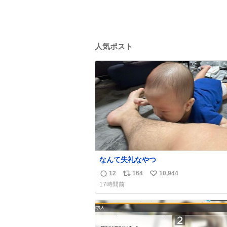
人気ポスト
なんて失礼なやつ
12
164
10,944
返
リ
い
17時間前
信
ポ
い
数
ス
ね
ト
数
数