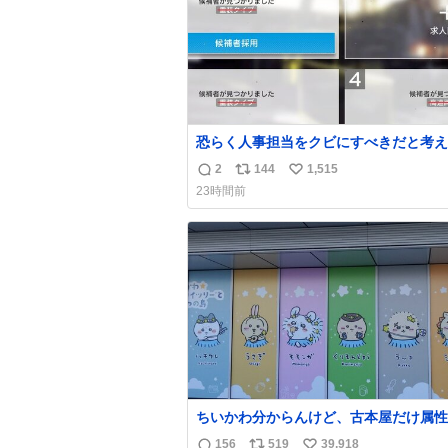
恐らく人事担当をクビにすべきだと考え
るが‥‥‥
2
144
1,515
返
リ
い
23時間前
信
ポ
い
数
ス
ね
ト
数
数
ちいかわ分からんけど、古本屋だけ属性
前になってるのはどういうこと？
156
519
39,918