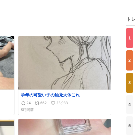
ト
1
2
3
学年の可愛い子の触覚大体これ
24
662
23,933
4
返
リ
い
8時間前
信
ポ
い
数
ス
ね
ト
数
5
数