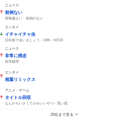
カーニバル
ニュース
前例ない
情報漏えい
前例のない
エンタメ
イチャイチャ虫
日向坂で会いましょう
18th
9月30
ニュース
非常に残念
高市総理
エンタメ
相葉リミックス
アニメ・ゲーム
タイトル回収
なんかちいさくてかわいいやつ
黒い星
なんかちいさくてかわいいやつに
なんか小さくてかわいい
鶴見中尉
20位まで見る
ちいさくてかわいい