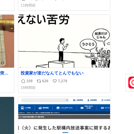
返
リ
い
11時間前
信
ポ
い
数
ス
ね
ト
数
数
突き
投資家が楽だなんてとんでもない
109
626
7,278
返
リ
い
16時間前
信
ポ
い
数
ス
ね
ト
数
数