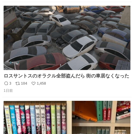
数
ス
ね
ト
数
数
ロスサントスのオラクル全部盗んだら 街の車居なくなった
3
104
1,458
返
リ
い
1日前
信
ポ
い
数
ス
ね
ト
数
数