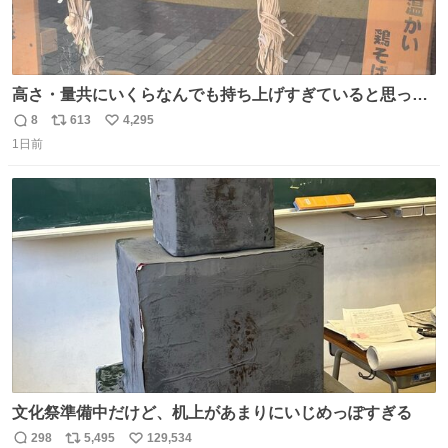
高さ・量共にいくらなんでも持ち上げすぎていると思って
撮影した写真
8
613
4,295
返
リ
い
1日前
信
ポ
い
数
ス
ね
ト
数
数
文化祭準備中だけど、机上があまりにいじめっぽすぎる
298
5,495
129,534
返
リ
い