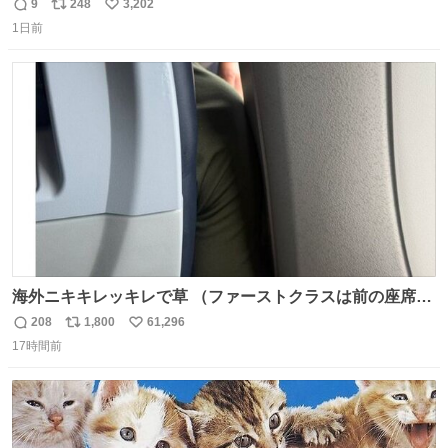
モスクワからの距離名そのままの駅名があるんですね。
9
248
3,202
返
リ
い
1日前
信
ポ
い
数
ス
ね
ト
数
数
海外ニキキレッキレで草 （ファーストクラスは前の座席で
あるため）
208
1,800
61,296
返
リ
い
17時間前
信
ポ
い
数
ス
ね
ト
数
数