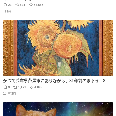
23
531
57,655
返
リ
い
1日前
信
ポ
い
数
ス
ね
ト
数
数
かつて兵庫県芦屋市にありながら、81年前のきょう、8月6
日の阪神大空襲の折に残念ながら焼失した、 #ゴッホ の幻
9
1,171
4,088
返
リ
い
の「 #ヒマワリ 」。 当館は、東京都にある武者小路実篤記
13時間前
信
ポ
い
念館にご協力いただき、当時発行されたカラー印刷画集よ
数
ス
ね
り陶板で原寸大に再現し、2014年より展示しています。 #
ト
数
数
大塚国際美術館