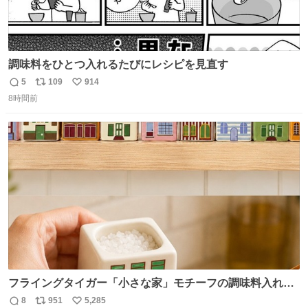
調味料をひとつ入れるたびにレシピを見直す
5
109
914
返
リ
い
8時間前
信
ポ
い
数
ス
ね
ト
数
数
フライングタイガー「小さな家」モチーフの調味料入れ、
並べれば“デンマークの街並み”に ピンク・グリーン・テラ
8
951
5,285
返
リ
い