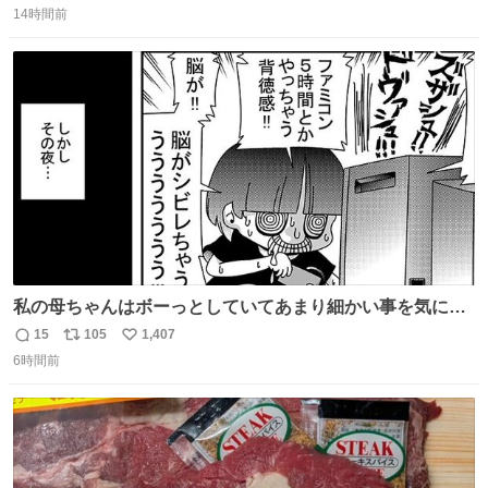
コッタの全9種 - fashion-press.net/news/149552
14時間前
信
ポ
い
数
ス
ね
ト
数
数
私の母ちゃんはボーっとしていてあまり細かい事を気にし
ません。優秀な人の多い現代の価値観から見ると、あまり
15
105
1,407
返
リ
い
優秀な母親ではないかもしれません。でも、だからこそ、
6時間前
信
ポ
い
私はそういう母親が大好きです。今も昔もすごくリラック
数
ス
ね
スします。「優秀」と「良い」は別なんですよね。 1/2
ト
数
数