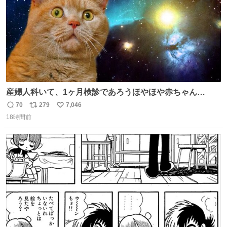
産婦人科いて、1ヶ月検診であろうほやほや赤ちゃん👩‍🍼
と推定2,3歳の女の子👧🏻をワンオペで連れてるママがいる
70
279
7,046
返
リ
い
のだけども 女の子ずっとママの側から離れない…⁉️ 手を繋
18時間前
信
ポ
い
がなくてもうろちょろしないしママが歩いたらピクミンみ
数
ス
ね
たいにﾄﾃﾄﾃついてってるし逃走しないし脱走しないし逃げ
ト
数
数
ないし走ら文字数