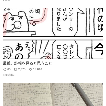
信
ポ
い
数
ス
ね
ト
数
数
最近、訃報を見ると思うこと
65
2,675
18,616
返
リ
い
15時間前
信
ポ
い
数
ス
ね
ト
数
数