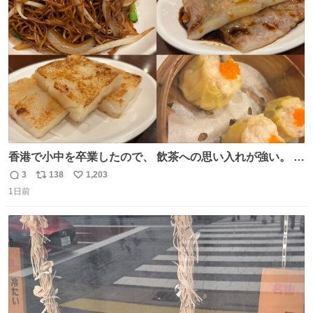
ト
数
数
香港で小中を卒業したので、 飲茶への思い入れが強い。 常
に現地の味を探している。 横浜中華街まで行き、店を厳選
3
138
1,203
返
リ
い
すれば流石に出会えるけど、もっと近場で気軽に行ける店
1日前
信
ポ
い
はないか。 代々木にあった。 多少違うかなというのもあっ
数
ス
ね
たけど、 総合的には満足。
ト
数
数