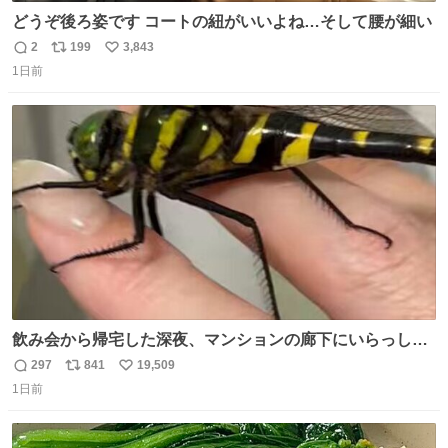
どうぞ後ろ姿です コートの紐がいいよね…そして腰が細い
2
199
3,843
返
リ
い
1日前
信
ポ
い
数
ス
ね
ト
数
数
飲み会から帰宅した深夜、マンションの廊下にいらっしゃ
ったオニヤンマ様 まさかこんな都会でお会いできるなんて
297
841
19,509
返
リ
い
思っておらず大興奮しております かっこよすぎる 指を差し
1日前
信
ポ
い
伸べると乗ってきてくれたのでひとまず一緒に帰宅しまし
数
ス
ね
たが、飛ばないということは弱っていらっしゃるのでしょ
ト
数