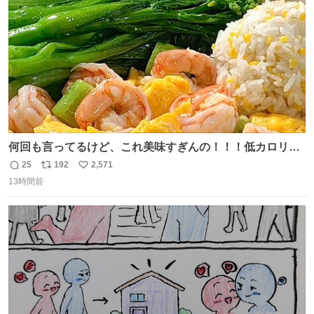
数
うか…素敵すぎる
何回も言ってるけど、これ美味すぎんの！！！低カロリー
で満足感エグいから一生食べてる😭
25
192
2,571
返
リ
い
13時間前
信
ポ
い
数
ス
ね
ト
数
数