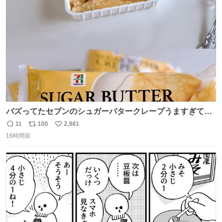
ト
数
数
バズってたセブンのシュガーバタークレープうますぎて
7NOWで買い溜め🛒💭
11
100
2,981
返
リ
い
16時間前
信
ポ
い
数
ス
ね
ト
数
数