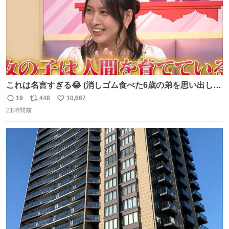
これは名言すぎる😂 (消しゴム食べた6歳の弟を思い出しな
がら)
19
448
10,667
返
リ
い
21時間前
信
ポ
い
数
ス
ね
ト
数
数