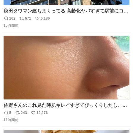
秋田タワマン建ちまくってる 高齢化ヤバすぎて駅前にコン
パクトシティつくって高齢者を住ませる考えらしい 病院も
102
671
6,186
返
リ
い
全部駅前にある
15時間前
信
ポ
い
数
ス
ね
ト
数
数
佐野さんのこれ見た時肌キレイすぎてびっくりしたし、や
はりアイドルって体型･肌管理すごすぎる
5
243
12,276
返
リ
い
11時間前
信
ポ
い
数
ス
ね