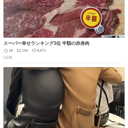
スーパー幸せランキング3位 半額の赤身肉
18
154
6,071
返
リ
い
1日前
信
ポ
い
数
ス
ね
ト
数
数