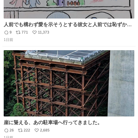
人前でも構わず愛を示そうとする彼女と人前では恥ずかし
いけど彼女を死ぬほど愛している彼氏 同士いませんか✋️
9
771
11,373
返
リ
い
1日前
信
ポ
い
数
ス
ね
ト
数
数
崖に聳える、あの駐車場へ行ってきました。
26
222
2,685
返
リ
い
1日前