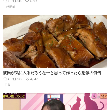
3
111
4,716
返
リ
い
19時間前
信
ポ
い
数
ス
ね
ト
数
数
彼氏が気に入るだろうな〜と思って作ったら想像の何倍も
美味しい美味しい言ってくれて嬉しい
4
102
4,947
返
リ
い
1日前
信
ポ
い
数
ス
ね
ト
数
数