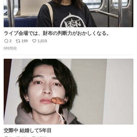
ライブ会場では、財布の判断力がおかしくなる。
2
199
1,015
返
リ
い
6時間前
信
ポ
い
数
ス
ね
ト
数
数
交際中 結婚して5年目