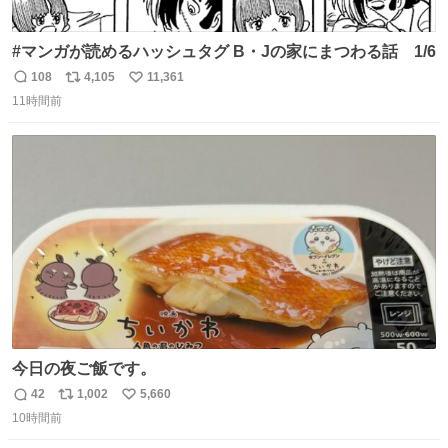
#マンガが読めるハッシュタグ B・Jの家にまつわる話 1/6
108
4,105
11,361
返
リ
い
11時間前
信
ポ
い
数
ス
ね
ト
数
数
今日の夜ご飯です。
42
1,002
5,660
返
リ
い
10時間前
信
ポ
い
数
ス
ね