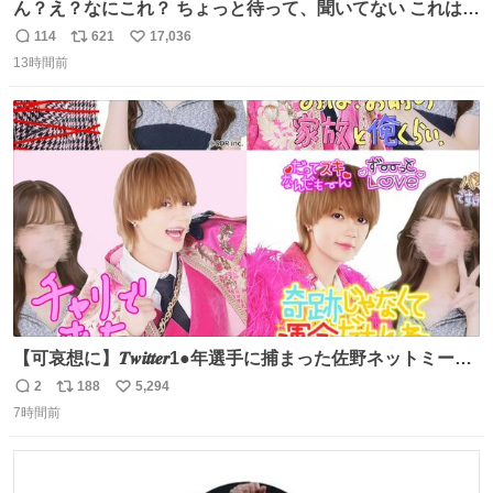
ん？え？なにこれ？ ちょっと待って、聞いてない これは販
売されているのもですか？
114
621
17,036
返
リ
い
13時間前
信
ポ
い
数
ス
ね
ト
数
数
【可哀想に】𝑻𝒘𝒊𝒕𝒕𝒆𝒓1●年選手に捕まった佐野ネットミーム
勇斗さんのコラボプリ
2
188
5,294
返
リ
い
7時間前
信
ポ
い
数
ス
ね
ト
数
数