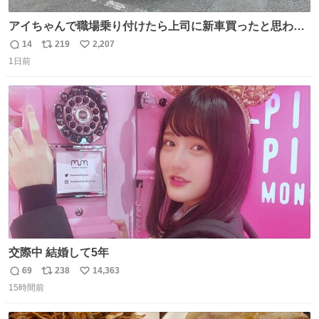
アイちゃんで職場乗り付けたら上司に新車買ったと思われ
たの嬉しすぎる。 20年落ちの車もやりようによっては新車
14
219
2,207
返
リ
い
っぽく見えるってことよ。 令和の車の横に並べても違和感
1日前
信
ポ
い
ない平成18年式です。
数
ス
ね
ト
数
数
交際中 結婚して5年
69
238
14,363
返
リ
い
15時間前
信
ポ
い
数
ス
ね