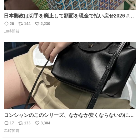
日本郵政は切手を廃止して額面を現金で払い戻せ2026 #日
本郵政 @JapanPostHD_PR
26
144
2,230
返
リ
い
10時間前
信
ポ
い
数
ス
ね
ト
数
数
ロンシャンのこのシリーズ、なかなか安くならないのにセ
ール価格になってる🖤✨レザーなのが反則級にかわいい。
17
133
3,304
返
リ
い
持ってるだけでコーデが格上げされる。
21時間前
信
ポ
い
数
ス
ね