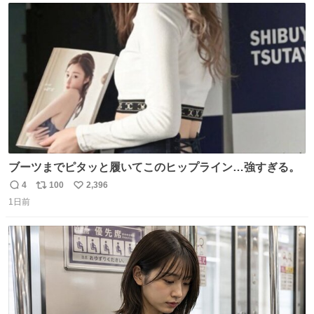
ト
数
数
ブーツまでピタッと履いてこのヒップライン…強すぎる。
4
100
2,396
返
リ
い
1日前
信
ポ
い
数
ス
ね
ト
数
数