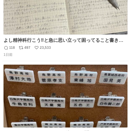
よし精神科行こう‼️と急に思い立って困ってること書き出
してたらペン止まらなくなってすごい勢いで埋まってワロ
118
497
23,533
返
リ
い
タ
1日前
信
ポ
い
数
ス
ね
ト
数
数