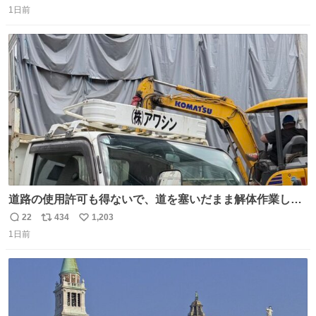
1日前
信
ポ
い
数
ス
ね
ト
数
数
道路の使用許可も得ないで、道を塞いだまま解体作業して
る。 写真を撮ろうとしたら「勝手に写真撮るな馬鹿野郎」
22
434
1,203
返
リ
い
と罵倒されるなど。
1日前
信
ポ
い
数
ス
ね
ト
数
数