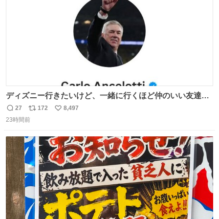
ディズニー行きたいけど、一緒に行くほど仲のいい友達が
居ない… ほんでこれ
27
172
8,497
返
リ
い
23時間前
信
ポ
い
数
ス
ね
ト
数
数