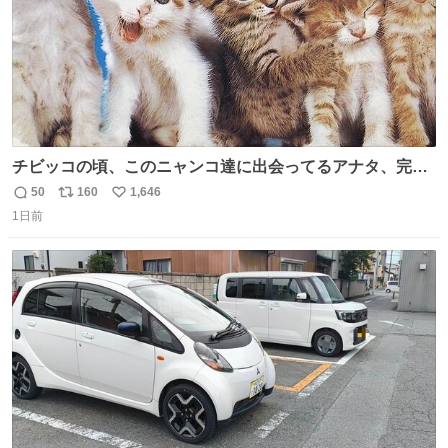
チビッコの頃、このニャンコ達に出会ってるアナタ、完全
なる同世代（笑） #70年代 #80年代 #昭和レトロ
50
160
1,646
返
リ
い
1日前
信
ポ
い
数
ス
ね
ト
数
数