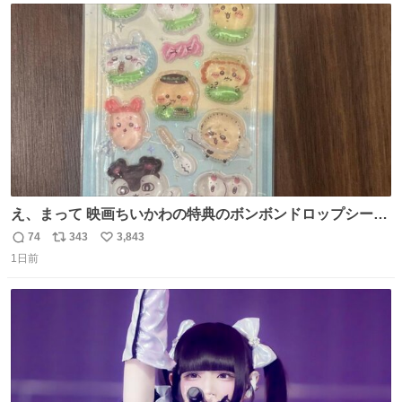
ト
数
数
え、まって 映画ちいかわの特典のボンボンドロップシール
もうメルカリにでてるやん #ちいかわ
74
343
3,843
返
リ
い
1日前
信
ポ
い
数
ス
ね
ト
数
数