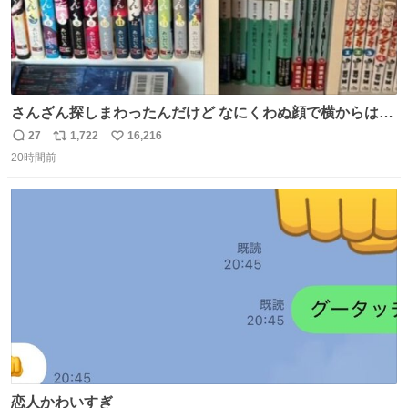
さんざん探しまわったんだけど なにくわぬ顔で横からはえ
てた
27
1,722
16,216
返
リ
い
20時間前
信
ポ
い
数
ス
ね
ト
数
数
恋人かわいすぎ