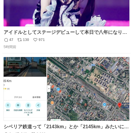
アイドルとしてステージデビューして本日で八年になりま
した。これからもここに居続けられますように❤︎
47
130
971
返
リ
い
5時間前
信
ポ
い
数
ス
ね
ト
数
数
シベリア鉄道って「2143km」とか「2145km」みたいに、