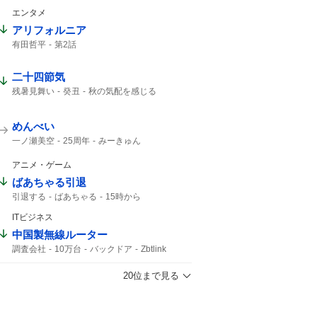
アリエッティ
エンタメ
アリフォルニア
有田哲平
第2話
二十四節気
残暑見舞い
癸丑
秋の気配を感じる
暑中見舞い
季節の変わり目
めんべい
一ノ瀬美空
25周年
みーきゅん
アニメ・ゲーム
ばあちゃる引退
引退する
ばあちゃる
15時から
ITビジネス
中国製無線ルーター
調査会社
10万台
バックドア
Zbtlink
ルーター
20位まで見る