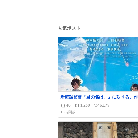
人気ポスト
新海誠監督『君の名は。』に対する、作
小川哲の分析が面白い。
46
1,250
6,175
返
リ
い
15時間前
信
ポ
い
数
ス
ね
ト
数
数