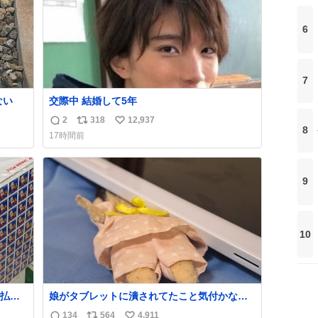
6
7
ない
交際中 結婚して5年
2
318
12,937
返
リ
い
8
17時間前
信
ポ
い
数
ス
ね
ト
数
9
数
10
払い
娘がタブレットに潰されてたこと気付かなか
PR
った。 旦那だけは娘の波長を感じ取れるから
134
564
4,911