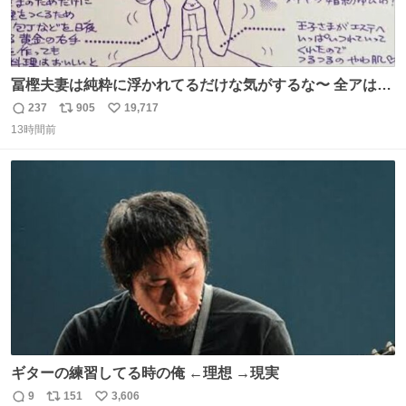
冨樫夫妻は純粋に浮かれてるだけな気がするな〜 全アはこ
こに自分の市場価値的なものを上乗せするので、 すっぴん
237
905
19,717
返
リ
い
＆寝起きのボサボサ頭でも「今日も可愛いね」が止まらな
13時間前
信
ポ
い
い。放っておくと永遠に髪撫でてきて作業進まない()
数
ス
ね
156cm40kg、年中日焼け止めとお友達の私より綺麗な手や
ト
数
数
めてもろて とか言う
ギターの練習してる時の俺 ←理想 →現実
9
151
3,606
返
リ
い