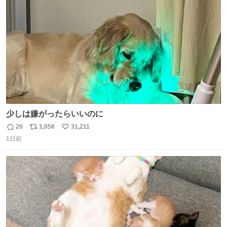
ト
数
数
少しは嫌がったらいいのに
20
1,056
31,211
返
リ
い
1日前
信
ポ
い
数
ス
ね
ト
数
数