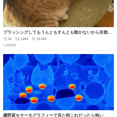
ブラッシングしてもうんともすんとも動かないから京都の
寺にある庭みたいになってる
26
1,884
19,426
返
リ
い
11時間前
信
ポ
い
数
ス
ね
ト
数
数
磯野家をサーモグラフィーで見た時これだったら怖い