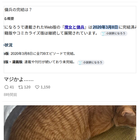
数
ス
ね
ト
数
数
マジかよ……
41
120
1,150
返
リ
い
8時間前
信
ポ
い
数
ス
ね
ト
数
数