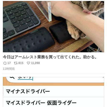
ト
数
数
今日はアームレスト業務を買って出てくれた。助かる。
17
815
11,098
返
リ
い
11時間前
信
ポ
い
数
ス
ね
ト
数
数