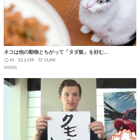
ネコは他の動物とちがって「タダ飯」を好む
nazology.kusuguru.co.jp/archives/94563 米UCの先行研
43
2,239
13,202
返
リ
い
究によると、多くの動物はタスクをクリアしてエサを獲る
6時間前
信
ポ
い
ことを好む傾向があるが、ネコにはこの傾向が見られない
数
ス
ね
のだという。ネコ様は面倒な作業がお嫌いなようです。
ト
数
数