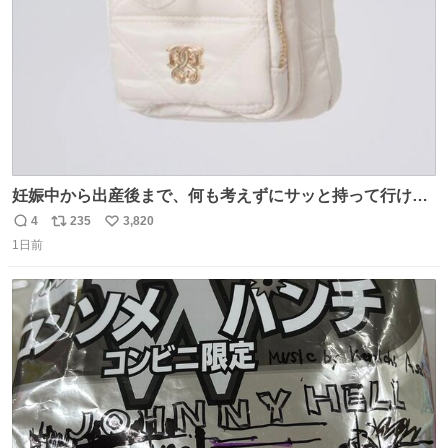
妊娠中から出産後まで、何も考えずにサッと持って行ける
ようなショルダーバッグが欲しいな〜と思っていたのだけ
4
235
3,820
返
リ
い
ど snidelでめちゃくちゃピッタリなものを見つけたので買
1日前
信
ポ
い
った！✨ スマホと小物とペットボトルが入るの最高すぎる
数
ス
ね
🥹 しかもスマホ入れ独立してるしファスナーない！地味に
ト
数
数
嬉しいやつ！！！