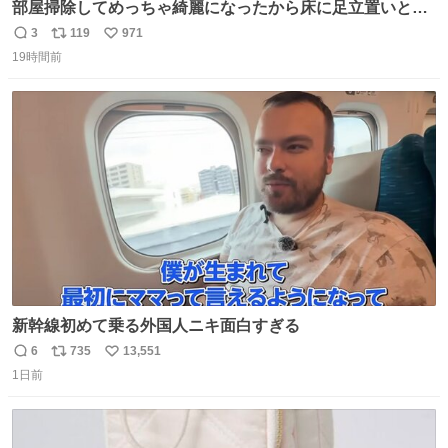
部屋掃除してめっちゃ綺麗になったから床に足立置いとい
たら家族にまだゴミ残ってるよって言われて神
3
119
971
返
リ
い
19時間前
信
ポ
い
数
ス
ね
ト
数
数
新幹線初めて乗る外国人ニキ面白すぎる
6
735
13,551
返
リ
い
1日前
信
ポ
い
数
ス
ね
ト
数
数