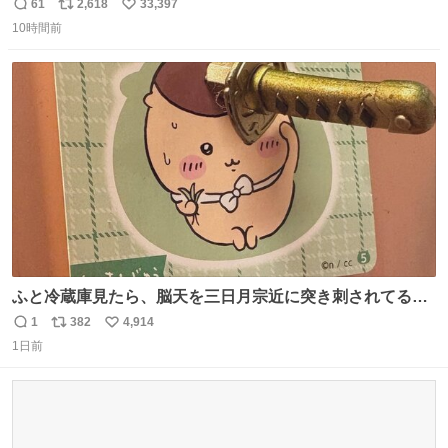
61
2,618
33,397
返
リ
い
10時間前
信
ポ
い
数
ス
ね
ト
数
数
ふと冷蔵庫見たら、脳天を三日月宗近に突き刺されてるく
りまんじゅうパイセンが
1
382
4,914
返
リ
い
1日前
信
ポ
い
数
ス
ね
ト
数
数