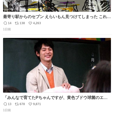
最寄り駅からのセブン えらいもん見つけてしまった これ売
ってくれへんかな… #浅井健一 #ポテチ #ロックの名盤
14
138
4,263
返
リ
い
1日前
信
ポ
い
数
ス
ね
ト
数
数
「みんなで育てたPちゃんですが、黄色ブドウ球菌のエン
テロトキシン（耐熱性毒素）が検出されたので、議論する
13
678
9,871
返
リ
い
までもなく処分が決まりました」
1日前
信
ポ
い