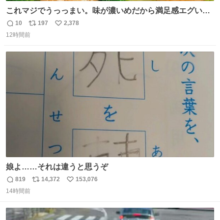
これマジでうっっまい。味が濃いめだから満足感エグいし
1週間で3キロ痩せた😭
10
197
2,378
返
リ
い
12時間前
信
ポ
い
数
ス
ね
ト
数
数
娘よ……それは違うと思うぞ
819
14,372
153,076
返
リ
い
14時間前
信
ポ
い
数
ス
ね
ト
数