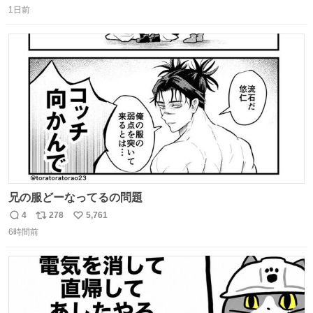
1日前
信
ポ
い
数
ス
ね
ト
数
数
兄の服どーなってるの問題
4
278
5,761
返
リ
い
6時間前
信
ポ
い
数
ス
ね
ト
数
数