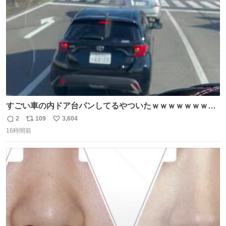
数
すごい車の内ドア台パンしてるやついたｗｗｗｗｗｗｗｗ
ｗｗｗｗｗｗ
2
109
3,604
返
リ
い
16時間前
信
ポ
い
数
ス
ね
ト
数
数