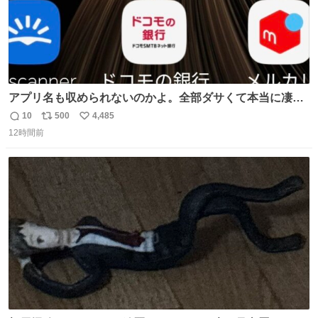
アプリ名も収められないのかよ。全部ダサくて本当に凄
い。 https://t.co/LemyLGyVkR
10
500
4,485
返
リ
い
12時間前
信
ポ
い
数
ス
ね
ト
数
数