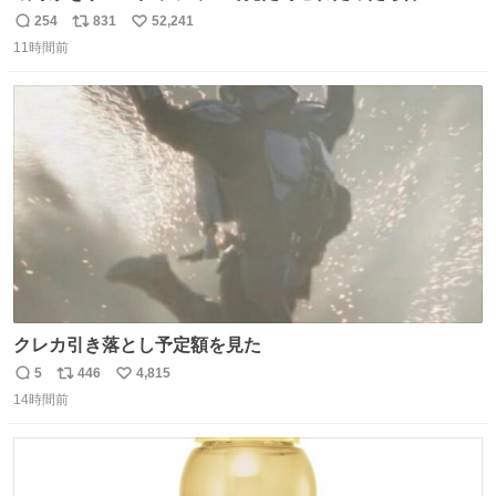
254
831
52,241
返
リ
い
11時間前
信
ポ
い
数
ス
ね
ト
数
数
クレカ引き落とし予定額を見た
5
446
4,815
返
リ
い
14時間前
信
ポ
い
数
ス
ね
ト
数
数