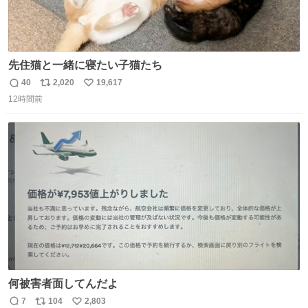
先住猫と一緒に寝たい子猫たち
40
2,020
19,617
返
リ
い
12時間前
信
ポ
い
数
ス
ね
ト
数
数
何被害者面してんだよ
7
104
2,803
返
リ
い