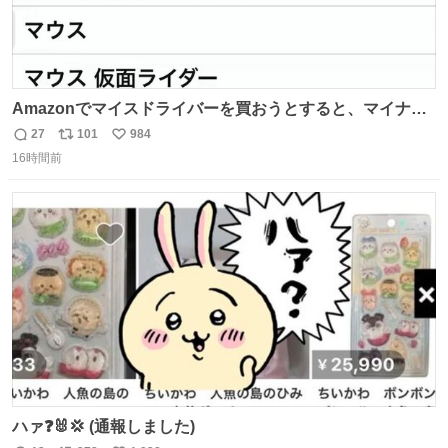
Amazonでマイスドライバーを買おうとすると、マイナス
ドライバー先輩が出しゃばってくる
27
101
984
返
リ
い
16時間前
信
ポ
い
数
ス
ね
ト
数
数
ハァ❓🐰💢 (通報しました)