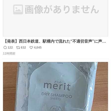
【発表】西日本鉄道、駅構内で流れた“不適切音声”に声明
「被害届も検討」 news.livedoor.com/article/detail… 4日
122
632
4,045
返
リ
い
に西鉄福岡（天神）駅および薬院駅で発生した駅構内放送
11時間前
信
ポ
い
事案について声明を公表した。「第三者によって駅構内放
数
ス
ね
送設備に外部から不正に音声が流された可能性も含めて確
ト
数
数
認を実施」と説明した。