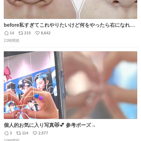
before私すぎてこれやりたいけど何をやったら右になれる
の
14
215
8,642
返
リ
い
22時間前
信
ポ
い
数
ス
ね
ト
数
数
個人的お気に入り写真😻💕 参考ポーズ→
3
114
2,577
返
リ
い
10時間前