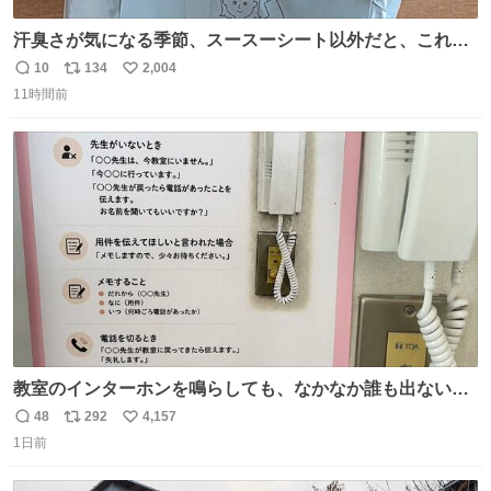
汗臭さが気になる季節、スースーシート以外だと、これが
とにかくスッキリする。2年くらい前に #生活は踊る で紹
10
134
2,004
返
リ
い
介したやつ。おじさんにもおばさんにもオススメだ。ドラ
11時間前
信
ポ
い
ストに売ってるぞ。ドライシャンプーって書いてあるけど
数
ス
ね
汗拭きシートみたいなもの。耳裏襟足首筋がんがん拭いて
ト
数
数
汗臭不安を解消。
教室のインターホンを鳴らしても、なかなか誰も出ないこ
とがあります…。 もしかすると「電話の出方」に困ってい
48
292
4,157
返
リ
い
るのかもしれません。 そこで「何を話せばいいか」が見え
1日前
信
ポ
い
る手引きを用意して、安心して電話に出られるようにしま
数
ス
ね