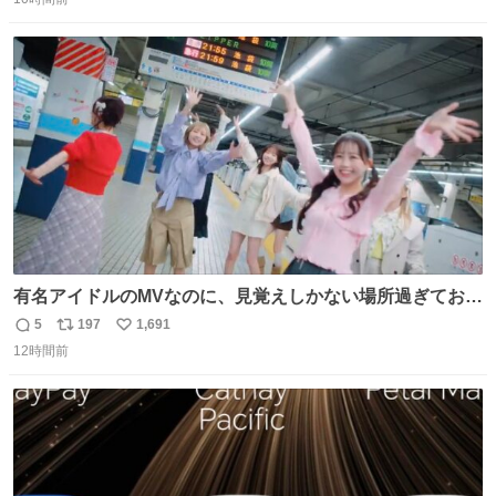
信
ポ
い
数
ス
ね
ト
数
数
有名アイドルのMVなのに、見覚えしかない場所過ぎておも
ろいな
5
197
1,691
返
リ
い
12時間前
信
ポ
い
数
ス
ね
ト
数
数