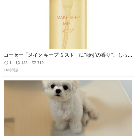
コーセー「メイク キープ ミスト」に“ゆずの香り”、しっと
りツヤ肌叶う保湿タイプ - fashion-press.net/news/148945
1
128
719
返
リ
い
14時間前
信
ポ
い
数
ス
ね
ト
数
数