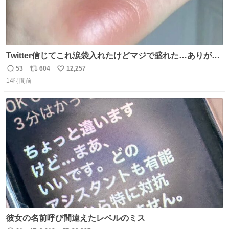
Twitter信じてこれ涙袋入れたけどマジで盛れた…ありがと
う…
53
604
12,257
返
リ
い
14時間前
信
ポ
い
数
ス
ね
ト
数
数
彼女の名前呼び間違えたレベルのミス