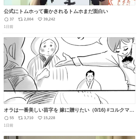
公式にトムホって書かされるトムホまだ面白い
37
2,004
39,242
返
リ
い
1日前
信
ポ
い
数
ス
ね
ト
数
数
オラは一番美しい苗字を 嫁に贈りたい（0/16) #コルクマン
ガ専科
55
3,710
15,228
返
リ
い
1日前
信
ポ
い
数
ス
ね