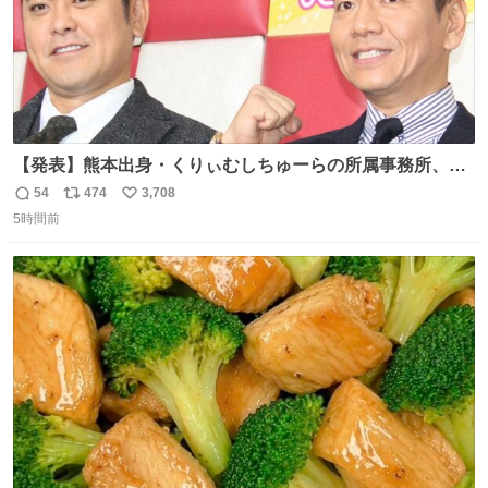
【発表】熊本出身・くりぃむしちゅーらの所属事務所、被
災地に義援金寄付 news.livedoor.com/article/detail… くり
54
474
3,708
返
リ
い
ぃむしちゅーやマツコ、有働由美子らが所属する芸能事務
5時間前
信
ポ
い
所「チャッターボックス」が7日、公式サイトを更新。熊
数
ス
ね
本地震の被災地支援のため義援金を寄付したことを公表し
ト
数
数
た。