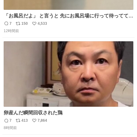
「お風呂だよ」 と言うと 先にお風呂場に行って待っててく
れる 賢いライス
7
150
4,533
返
リ
い
12時間前
信
ポ
い
数
ス
ね
ト
数
数
卵産んだ瞬間回収された鶏
7
413
7,864
返
リ
い
8時間前
信
ポ
い
数
ス
ね