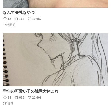
なんて失礼なやつ
12
163
10,657
返
リ
い
16時間前
信
ポ
い
数
ス
ね
ト
数
数
学年の可愛い子の触覚大体これ
24
639
22,608
返
リ
い
7時間前
信
ポ
い
数
ス
ね