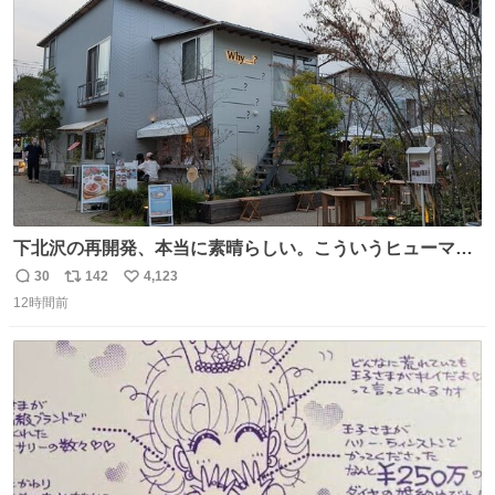
す。 インターホンの応対も大切なコミュニケーションの学
ト
数
数
びです。
下北沢の再開発、本当に素晴らしい。こういうヒューマン
スケールの開発がいいんだよ。
30
142
4,123
返
リ
い
12時間前
信
ポ
い
数
ス
ね
ト
数
数