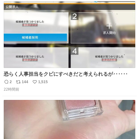
ト
数
数
恐らく人事担当をクビにすべきだと考えられるが‥‥‥
2
144
1,515
返
リ
い
22時間前
信
ポ
い
数
ス
ね
ト
数
数