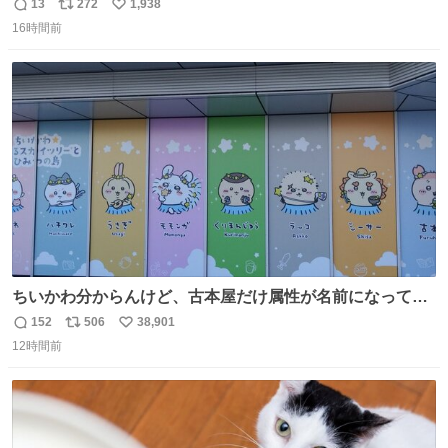
13
272
1,938
返
リ
い
16時間前
信
ポ
い
数
ス
ね
ト
数
数
ちいかわ分からんけど、古本屋だけ属性が名前になってる
のはどういうこと？
152
506
38,901
返
リ
い
12時間前
信
ポ
い
数
ス
ね
ト
数
数