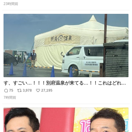
23時間前
信
ポ
い
数
ス
ね
ト
数
数
す、すごい…！！！別府温泉が来てる…！！これはどれぐ
らい待つんだろう…
75
3,978
27,195
返
リ
い
7時間前
信
ポ
い
数
ス
ね
ト
数
数