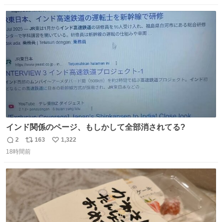
数
ス
ね
ト
数
数
インド関係のページ、もしかして全部消されてる?
2
163
1,322
返
リ
い
18時間前
信
ポ
い
数
ス
ね
ト
数
数