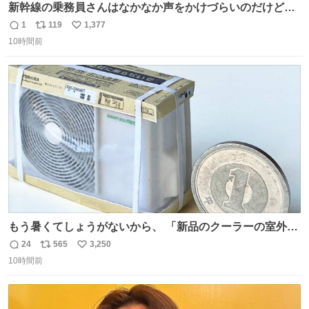
新幹線の乗務員さんはなかなか声をかけづらいのだけど😅
ルミエールの運転士さん、運転台にカメラマン向けたらお
1
119
1,377
返
リ
い
二人で敬礼🫡✨ 暗くて上手く撮れないなぁ…な顔してた
10時間前
信
ポ
い
ら、わざわざ車外に出て来てくださり✨ 「フリー素材なの
数
ス
ね
で載せて大丈夫です！」と自ら言ってくださる親切気さく
ト
数
数
なS運転士さん感謝
もう暑くてしょうがないから、 「新品のクーラーの室外機
のミニチュア」 でも見ていってよ
24
565
3,250
返
リ
い
10時間前
信
ポ
い
数
ス
ね
ト
数
数