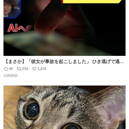
数
【まさか】「彼女が事故を起こしました」 ひき逃げで逃走
した男、AIの相談履歴で“ウソ発覚” 警察が男のスマホを押
45
230
1,478
返
リ
い
収して解析すると、出頭する前に事故の詳しい状況やどう
10時間前
信
ポ
い
対応すればいいかをAIに相談していたことがわかった。し
数
ス
ね
かし、AIの回答は「正直に警察に話すように」だった。
ト
数
数