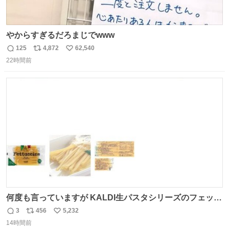
やからすぎるだろまじでwww
125
4,872
62,540
返
リ
い
22時間前
信
ポ
い
数
ス
ね
ト
数
数
何度も言っていますが KALDI生パスタシリーズのフェット
チーネは 真剣(ガチ)で美味いぞ
3
456
5,232
返
リ
い
14時間前
信
ポ
い