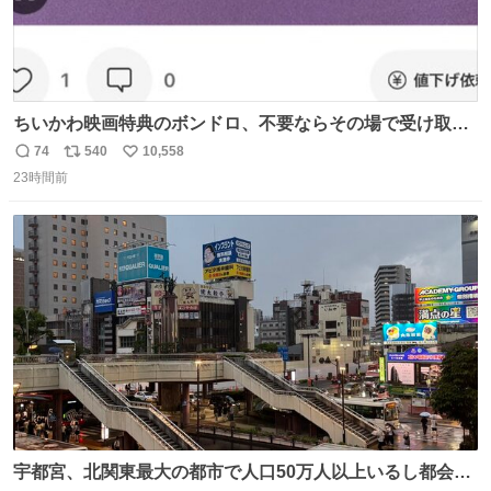
ちいかわ映画特典のボンドロ、不要ならその場で受け取り
辞退すれば良いのに白々しい
74
540
10,558
返
リ
い
23時間前
信
ポ
い
数
ス
ね
ト
数
数
宇都宮、北関東最大の都市で人口50万人以上いるし都会何