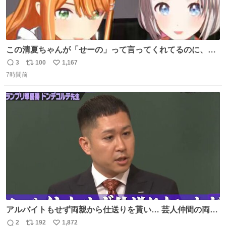
この清夏ちゃんが「せーの」って言ってくれてるのに、一
瞬何かわからず 理解した時に息を飲んでから「じゃん！」
3
100
1,167
返
リ
い
ってしてるリーリヤが可愛い 多分同士はいっぱいいると思
7時間前
信
ポ
い
う
数
ス
ね
ト
数
数
アルバイトもせず両親から仕送りを貰い… 芸人仲間の両親
のスネまでかじる!? ドンデコルテ銀次⚡️ 無料見逃し配信は
2
192
1,872