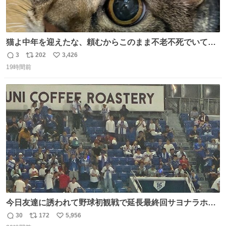
猫よ中年を迎えたな、頼むからこのまま不老不死でいてく
れ…と願ってから、いや人間の家族が死に絶えて猫だけこ
3
202
3,426
返
リ
い
の世に置いていくなんてひどいことはできない…と思って
19時間前
信
ポ
い
から、猫のこの可愛さと愛嬌なら未来永劫ほかの人間に可
数
ス
ね
愛がられて困ることもなかろうなと思ったのでやっぱり猫
ト
数
数
よ不老不死でいてくれ
今日友達に誘われて野球初観戦で延長最終回サヨナラホー
ムラン見れたんですけど、これが野球ですか？ 鳥肌止まら
30
172
5,956
返
リ
い