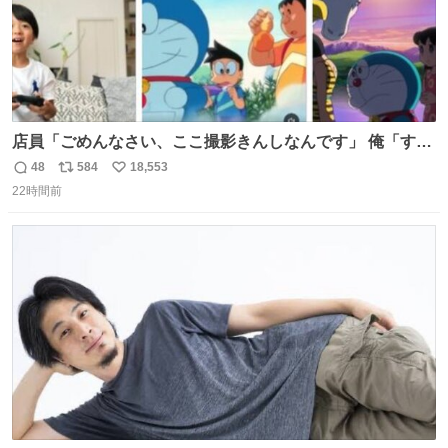
店員「ごめんなさい、ここ撮影きんしなんです」 俺「すみ
ません！すぐ消します」 店員「念のためフォルダから消し
48
584
18,553
返
リ
い
てるところ見せて頂けますか？」 俺「はい…」
22時間前
信
ポ
い
数
ス
ね
ト
数
数