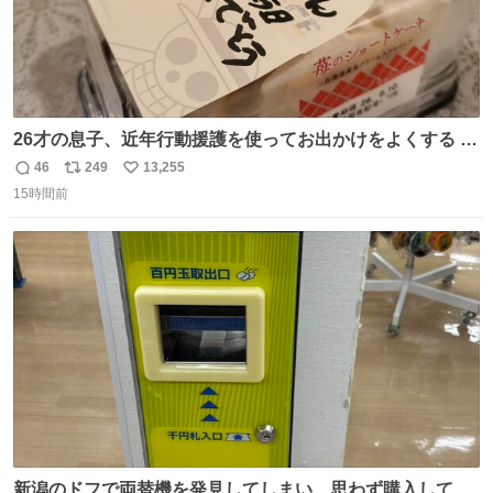
26才の息子、近年行動援護を使ってお出かけをよくする 親
との外出はもう嫌らしい。 中身は小学生位なのに小癪な😅
46
249
13,255
返
リ
い
昨日は夜のショッピングモールに行った 先に寝といてよ❗
15時間前
信
ポ
い
と何度も何度も言い残して。 起きたら冷蔵庫に… ああ、こ
数
ス
ね
れ買いに行ってくれたんだ…😭
ト
数
数
新潟のドフで両替機を発見してしまい、思わず購入してし