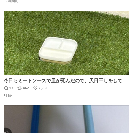
22時間前
信
ポ
い
数
ス
ね
ト
数
数
今日もミートソースで皿が死んだので、天日干しをしてい
ます🍝 ありがとう先人の知恵
13
462
7,231
返
リ
い
1日前
信
ポ
い
数
ス
ね
ト
数
数