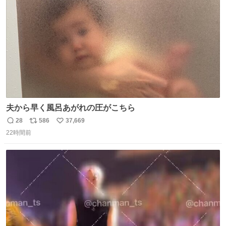
数
夫から早く風呂あがれの圧がこちら
28
586
37,669
返
リ
い
22時間前
信
ポ
い
数
ス
ね
ト
数
数