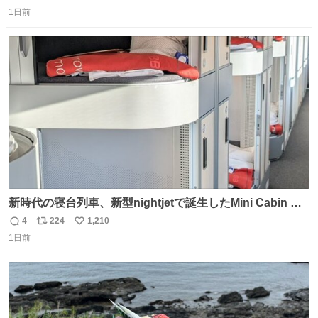
返
リ
い
こちらから ▶︎abema.go.link/gBLVb ◤しくじり先生
1日前
信
ポ
い
ABEMAにて毎週最新話無料配信中◢ @10000nabe
数
ス
ね
@akmllube0617
ト
数
数
新時代の寝台列車、新型nightjetで誕生したMini Cabin ま
さに走るカプセルホテルといった感じで、一人旅で利用す
4
224
1,210
返
リ
い
るのにはちょうどいい設備。 他の人も言ってましたが、サ
1日前
信
ポ
い
ンライズの後継に欲しい…
数
ス
ね
ト
数
数