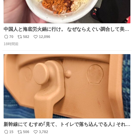
中国人と海底労火鍋に行け。 なぜならえぐい調合して美味
しすぎる ソースを作ってくれるから。
70
582
12,096
返
リ
い
18時間前
信
ポ
い
数
ス
ね
ト
数
数
新幹線にて むすめ｢見て、トイレで落ち込んでる人｣ それに
しか見えなくなった どうしてくれるんだ
15
506
3,782