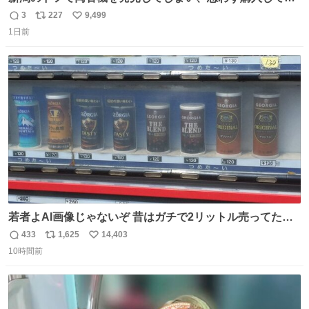
まい大阪に発送するイベントが発生
3
227
9,499
返
リ
い
1日前
信
ポ
い
数
ス
ね
ト
数
数
若者よAI画像じゃないぞ 昔はガチで2リットル売ってたん
やでw
433
1,625
14,403
返
リ
い
10時間前
信
ポ
い
数
ス
ね
ト
数
数