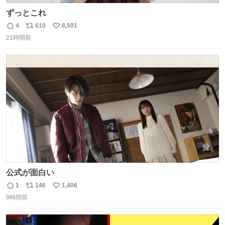
ずっとこれ
4
610
8,501
返
リ
い
21時間前
信
ポ
い
数
ス
ね
ト
数
数
公式が面白い
1
146
1,406
返
リ
い
9時間前
信
ポ
い
数
ス
ね
ト
数