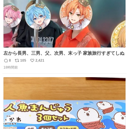
左から長男、三男、父、次男、末っ子 家族旅行すぎてしぬ
8
105
2,421
返
リ
い
18時間前
信
ポ
い
数
ス
ね
ト
数
数