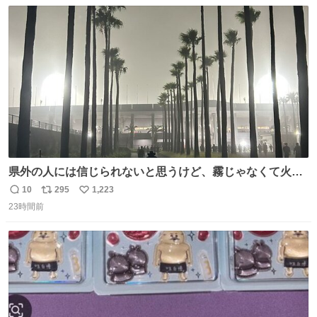
数
ス
ね
ト
数
数
県外の人には信じられないと思うけど、霧じゃなくて火山
灰です🌋 #桜島
10
295
1,223
返
リ
い
23時間前
信
ポ
い
数
ス
ね
ト
数
数