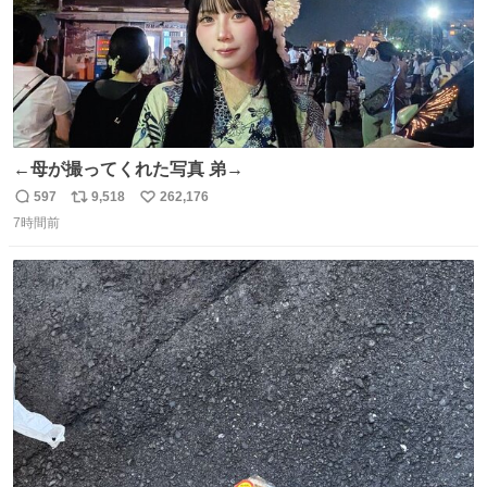
←母が撮ってくれた写真 弟→
597
9,518
262,176
返
リ
い
7時間前
信
ポ
い
数
ス
ね
ト
数
数