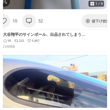
大谷翔平のサインボール、出品されてしまう…
50
222
5,467
返
リ
い
21時間前
信
ポ
い
数
ス
ね
ト
数
数