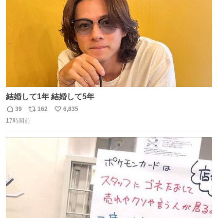
結婚して1年 結婚して5年
39
162
6,835
返
リ
い
17時間前
信
ポ
い
数
ス
ね
ト
数
数