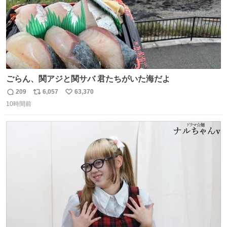
ごらん、関アジと関サバ 君たちがいた海だよ
209
6,057
63,370
返
リ
い
10時間前
信
ポ
い
数
ス
ね
ト
数
数