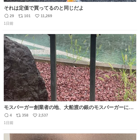
それは定価で買ってるのと同じだよ
29
101
11,269
返
リ
い
1日前
信
ポ
い
数
ス
ね
ト
数
数
モスバーガー創業者の地、大船渡の銀のモスバーガーに一
礼。
4
358
2,537
返
リ
い
1日前
信
ポ
い
数
ス
ね
ト
数