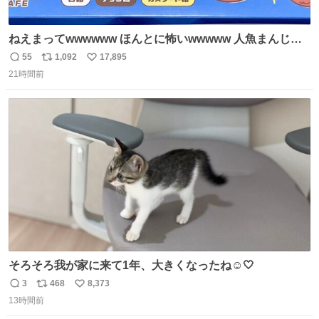
ねえまってwwwwww ほんとに怖いwwwww 人魚まんじゅ
う買ってきたから私も永遠のいのちを…ぐへへ…と思いな
55
1,092
17,895
返
リ
い
がら1つ食べたら 奥歯欠けたんだけど！！！！？？？ しか
21時間前
信
ポ
い
もガッツリ😭 まんじゅうだよ？？？？？？ ガリッて言っ
数
ス
ね
たから何？と思って口から出したら自分の歯wwwwww セ
ト
数
数
イレーンの呪いじゃん😭
そろそろ我が家に来て1年、大きくなったね☺️🤍
3
468
8,373
返
リ
い
13時間前
信
ポ
い