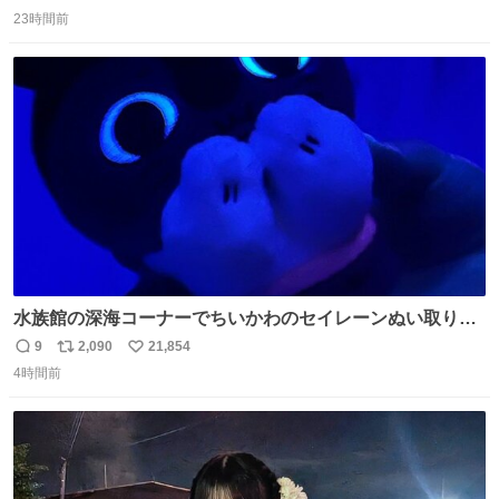
返
リ
い
23時間前
信
ポ
い
数
ス
ね
ト
数
数
水族館の深海コーナーでちいかわのセイレーンぬい取り出
したら目光っててビビりました #ちいかわ
9
2,090
21,854
返
リ
い
4時間前
信
ポ
い
数
ス
ね
ト
数
数