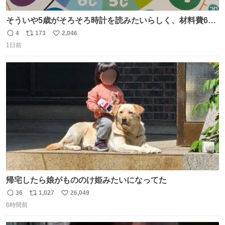
そういや5歳がそろそろ時計を読みたいらしく、材料費600
円で作れる知育時計作ってみた！ めっちゃ簡単！ ありがと
4
173
2,046
返
リ
い
う先人！
1日前
信
ポ
い
数
ス
ね
ト
数
数
帰宅したら娘がもののけ姫みたいになってた
36
1,027
26,049
返
リ
い
6時間前
信
ポ
い
数
ス
ね