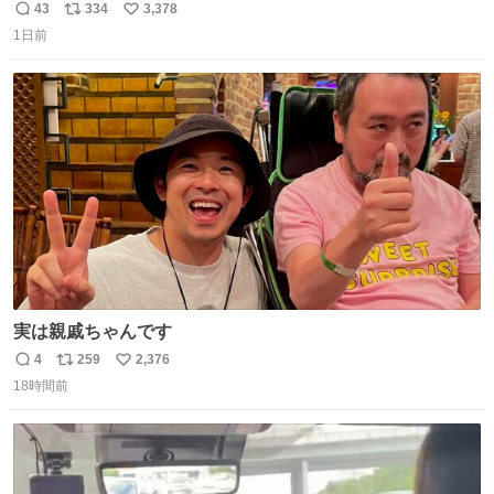
だろうなと思っていたら想像以上に都会で興奮した
43
334
3,378
返
リ
い
1日前
信
ポ
い
数
ス
ね
ト
数
数
実は親戚ちゃんです
4
259
2,376
返
リ
い
18時間前
信
ポ
い
数
ス
ね
ト
数
数