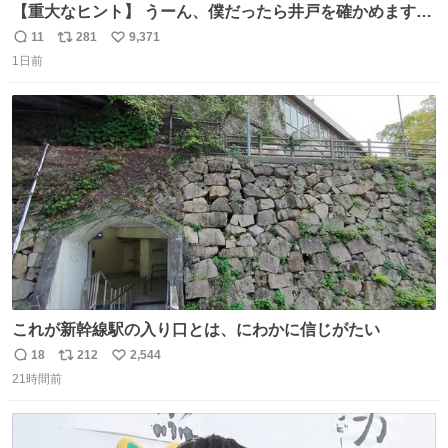
【重大なヒント】 うーん、僕だったら井戸を確かめますけ
どね
11
281
9,371
返
リ
い
1日前
信
ポ
い
数
ス
ね
ト
数
数
これが新幹線駅の入り口とは、にわかに信じがたい
18
212
2,544
返
リ
い
21時間前
信
ポ
い
数
ス
ね
ト
数