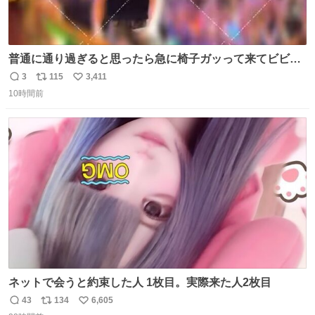
普通に通り過ぎると思ったら急に椅子ガッって来てビビっ
た。そんでまじいい匂い。← #超特急_ESCORT
3
115
3,411
返
リ
い
10時間前
信
ポ
い
数
ス
ね
ト
数
数
ネットで会うと約束した人 1枚目。実際来た人2枚目
43
134
6,605
返
リ
い