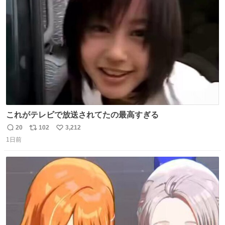
ト
数
数
これがテレビで放送されてたの最高すぎる
20
102
3,212
返
リ
い
1日前
信
ポ
い
数
ス
ね
ト
数
数