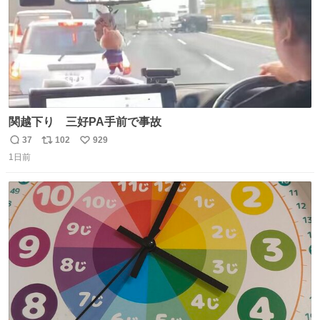
関越下り 三好PA手前で事故
37
102
929
返
リ
い
1日前
信
ポ
い
数
ス
ね
ト
数
数