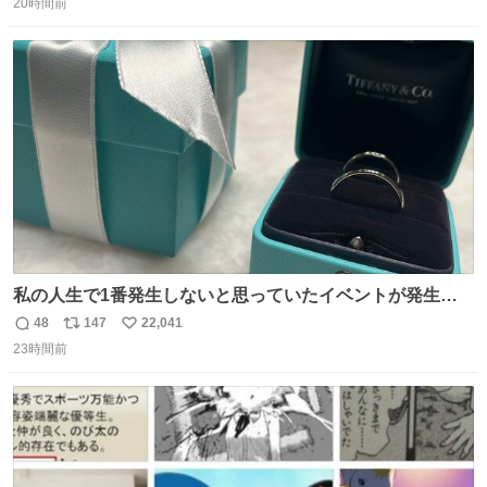
んです笑
20時間前
信
ポ
い
数
ス
ね
ト
数
数
私の人生で1番発生しないと思っていたイベントが発生し
ました
48
147
22,041
返
リ
い
23時間前
信
ポ
い
数
ス
ね
ト
数
数