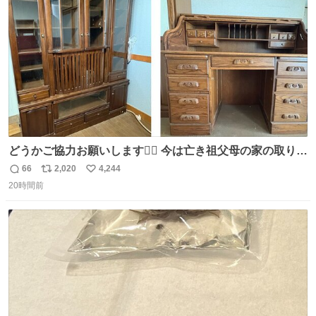
数
どうかご協力お願いします🙇‍♂️ 今は亡き祖父母の家の取り壊
しが決まり、どうしても処分して欲しくない食器棚と机の
66
2,020
4,244
返
リ
い
引き取り手を探しております この2つは私の祖母が当初一
20時間前
信
ポ
い
目惚れで購入したもので、祖母はc型肝炎で58歳という若
数
ス
ね
さで亡くなりましたが、この家具達をとても大切にしてお
ト
数
数
りました 続く↓