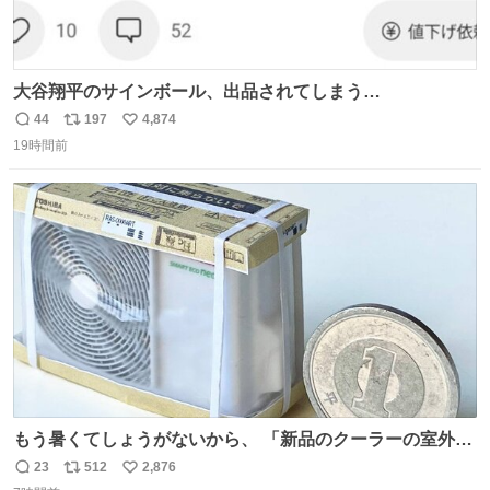
大谷翔平のサインボール、出品されてしまう…
44
197
4,874
返
リ
い
19時間前
信
ポ
い
数
ス
ね
ト
数
数
もう暑くてしょうがないから、 「新品のクーラーの室外機
のミニチュア」 でも見ていってよ
23
512
2,876
返
リ
い