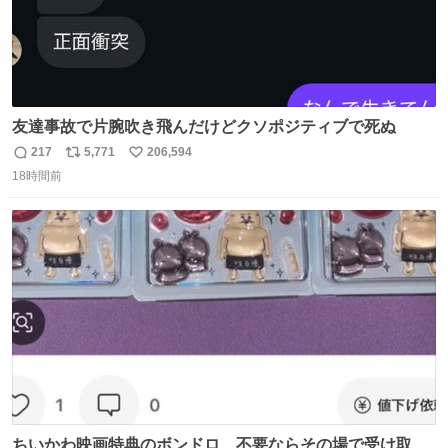
友達事故で片腕吹き飛んだけどクソポジティブで死ぬ
217
5,771
206,594
返
リ
い
18時間前
信
ポ
い
数
ス
ね
ト
数
数
ちいかわ映画特典のボンドロ、不要ならその場で受け取り