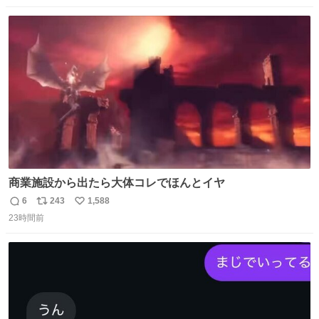
数
ス
ね
ト
数
数
商業施設から出たら大体コレでほんとイヤ
6
243
1,588
返
リ
い
23時間前
信
ポ
い
数
ス
ね
ト
数
数