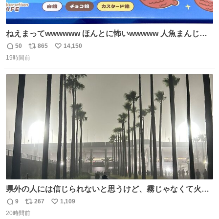
ねえまってwwwwww ほんとに怖いwwwww 人魚まんじゅ
う買ってきたから私も永遠のいのちを…ぐへへ…と思いな
50
865
14,150
返
リ
い
がら1つ食べたら 奥歯欠けたんだけど！！！！？？？ しか
19時間前
信
ポ
い
もガッツリ😭 まんじゅうだよ？？？？？？ ガリッて言っ
数
ス
ね
たから何？と思って口から出したら自分の歯wwwwww セ
ト
数
数
イレーンの呪いじゃん😭
県外の人には信じられないと思うけど、霧じゃなくて火山
灰です🌋 #桜島
9
267
1,109
返
リ
い
20時間前
信
ポ
い