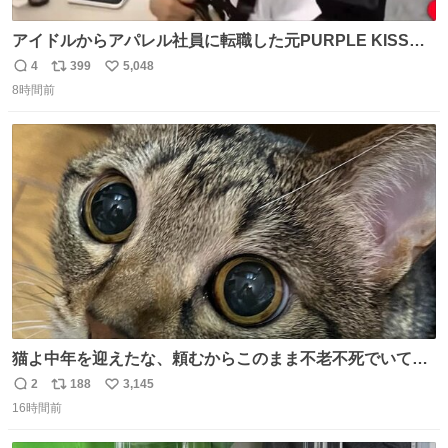
アイドルからアパレル社員に転職した元PURPLE KISSの
ドシちゃん、入社3日目にして自社の取り扱い商品を一生
4
399
5,048
返
リ
い
懸命PRしててほんまに…………
8時間前
信
ポ
い
数
ス
ね
ト
数
数
猫よ中年を迎えたな、頼むからこのまま不老不死でいてく
れ…と願ってから、いや人間の家族が死に絶えて猫だけこ
2
188
3,145
返
リ
い
の世に置いていくなんてひどいことはできない…と思って
16時間前
信
ポ
い
から、猫のこの可愛さと愛嬌なら未来永劫ほかの人間に可
数
ス
ね