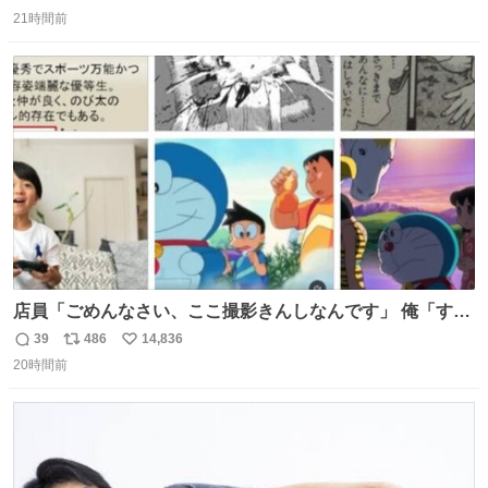
返
リ
い
21時間前
信
ポ
い
数
ス
ね
ト
数
数
店員「ごめんなさい、ここ撮影きんしなんです」 俺「すみ
ません！すぐ消します」 店員「念のためフォルダから消し
39
486
14,836
返
リ
い
てるところ見せて頂けますか？」 俺「はい…」
20時間前
信
ポ
い
数
ス
ね
ト
数
数