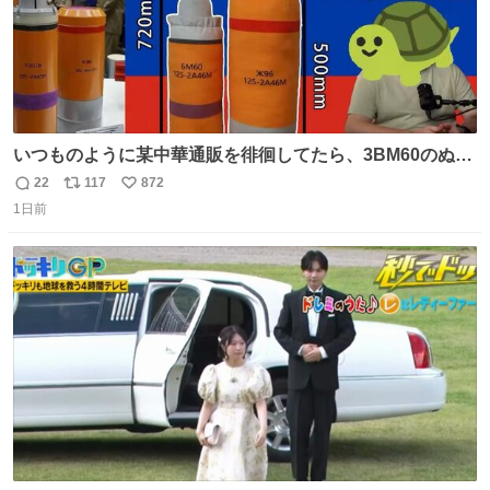
いつものように某中華通販を徘徊してたら、3BM60のぬい
ぐるみを発見してしまった…。
22
117
872
返
リ
い
1日前
信
ポ
い
数
ス
ね
ト
数
数