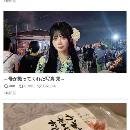
7時間前
信
ポ
い
数
ス
ね
ト
数
数
←母が撮ってくれた写真 弟→
408
6,288
192,084
返
リ
い
5時間前
信
ポ
い
数
ス
ね
ト
数
数