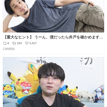
【重大なヒント】 うーん、僕だったら井戸を確かめますけ
どね
8
164
5,417
返
リ
い
23時間前
信
ポ
い
数
ス
ね
ト
数
数