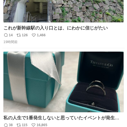
これが新幹線駅の入り口とは、にわかに信じがたい
14
126
1,466
返
リ
い
19時間前
信
ポ
い
数
ス
ね
ト
数
数
私の人生で1番発生しないと思っていたイベントが発生し
ました
38
115
16,865