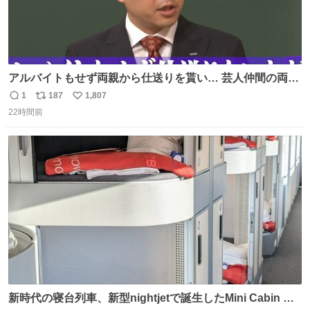
アルバイトもせず両親から仕送りを貰い… 芸人仲間の両親
のスネまでかじる!? ドンデコルテ銀次⚡️ 無料見逃し配信は
1
187
1,807
返
リ
い
こちらから ▶︎abema.go.link/gBLVb ◤しくじり先生
22時間前
信
ポ
い
ABEMAにて毎週最新話無料配信中◢ @10000nabe
数
ス
ね
@akmllube0617
ト
数
数
新時代の寝台列車、新型nightjetで誕生したMini Cabin ま