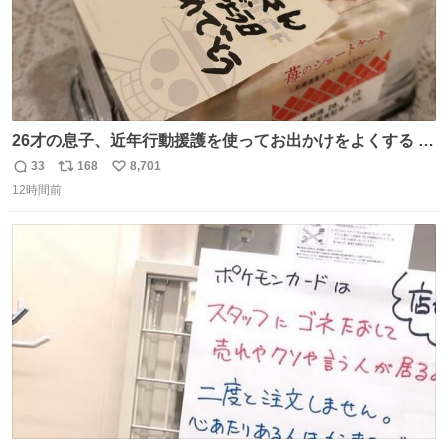
26才の息子、近年行動援護を使ってお出かけをよくする 親
との外出はもう嫌らしい。 中身は小学生位なのに小癪な😅
33
168
8,701
返
リ
い
昨日は夜のショッピングモールに行った 先に寝といてよ❗
12時間前
信
ポ
い
と何度も何度も言い残して。 起きたら冷蔵庫に… ああ、こ
数
ス
ね
れ買いに行ってくれたんだ…😭
ト
数
数