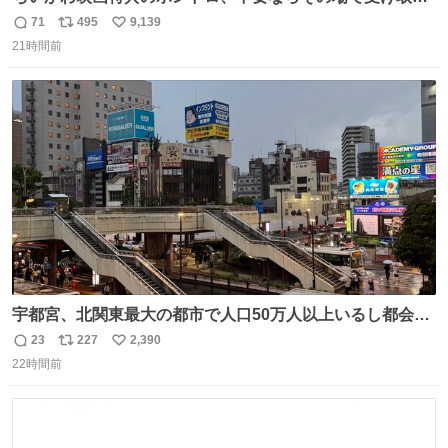
辞退すれば良いのに白々しい
71
495
9,139
返
リ
い
21時間前
信
ポ
い
数
ス
ね
ト
数
数
宇都宮、北関東最大の都市で人口50万人以上いるし都会何
だろうなと思っていたら想像以上に都会で興奮した
23
227
2,390
返
リ
い
22時間前
信
ポ
い
数
ス
ね
ト
数
数