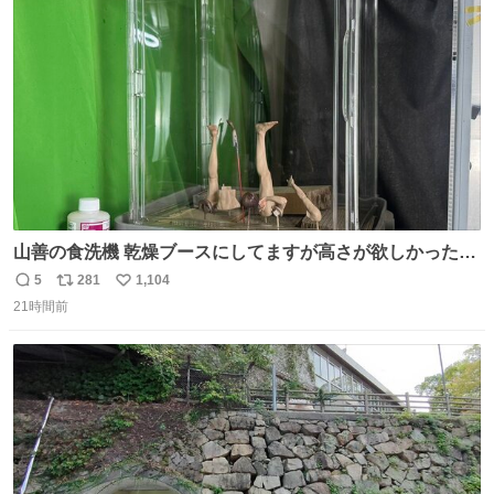
愛がられて困ることもなかろうなと思ったのでやっぱり猫
ト
数
数
よ不老不死でいてくれ
山善の食洗機 乾燥ブースにしてますが高さが欲しかったの
でコレクションケースを置くだけのツルセコ改造 扉が手前
5
281
1,104
返
リ
い
に開き天井の温度もしっかり上がるのでかなり使いやすく
21時間前
信
ポ
い
なりました😎
数
ス
ね
ト
数
数