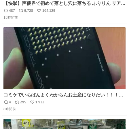
【快挙】声優界で初めて落とし穴に落ちる ふりりん リアク
ションが最高過ぎる🤣 #ドッキリGP #降幡愛
487
9,728
104,129
返
リ
い
15時間前
信
ポ
い
数
ス
ね
ト
数
数
コミケでいちばんよくわからんお土産になりたい！！！！
#C108
4
295
1,932
返
リ
い
8時間前
信
ポ
い
数
ス
ね
ト
数