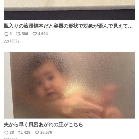
瓶入りの液浸標本だと容器の形状で対象が歪んで見えてし
まうことから、なるべく歪みがない状態で観察しやすいよ
3
586
4,694
返
リ
い
うにこのような形で保存していると前に科博の先生から教
22時間前
信
ポ
い
えてもらった #国立科学博物館
数
ス
ね
ト
数
数
夫から早く風呂あがれの圧がこちら
28
428
26,576
返
リ
い