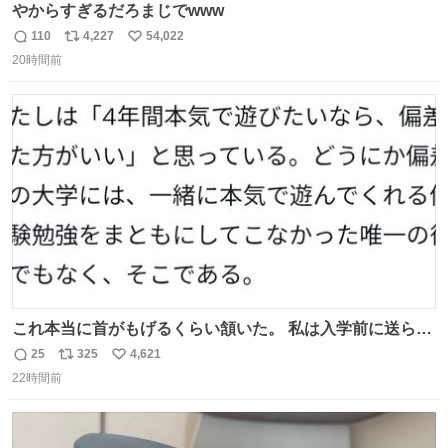
やからすぎるだろまじでwww
110
4,227
54,022
返
リ
い
20時間前
信
ポ
い
数
ス
ね
ト
数
数
これ本当に首がもげるくらい頷いた。 私は入学前に送られ
てきた、大学のサークル紹介冊子を見た時点で終わりを感
25
325
4,621
返
リ
い
じたので、女子大でもないくせに偏差値の高い大学のイン
22時間前
信
ポ
い
カレサークルに突撃して所属するという奇行で事なきを得
数
ス
ね
た。 高偏差値に行けないならせめてそれくらいした方が予
ト
数
数