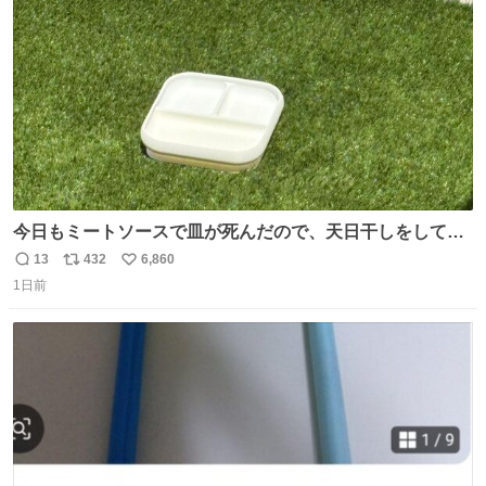
数
今日もミートソースで皿が死んだので、天日干しをしてい
ます🍝 ありがとう先人の知恵
13
432
6,860
返
リ
い
1日前
信
ポ
い
数
ス
ね
ト
数
数