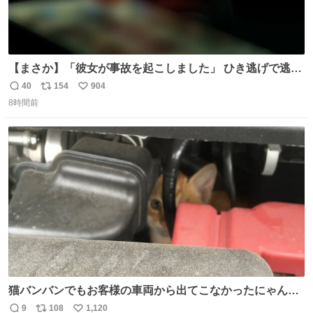
【まさか】「彼女が事故を起こしました」 ひき逃げで逃走
した男、AIの相談履歴で“ウソ発覚” 警察が男のスマホを押
40
154
904
返
リ
い
収して解析すると、出頭する前に事故の詳しい状況やどう
8時間前
信
ポ
い
対応すればいいかをAIに相談していたことがわかった。し
数
ス
ね
かし、AIの回答は「正直に警察に話すように」だった。
ト
数
数
猫バンバンでもお客様の車両から出てこなかったにゃんこ
🐈 救出しようとした工場長が腕を引っ掻かれ、ぱんぱんに
9
108
1,120