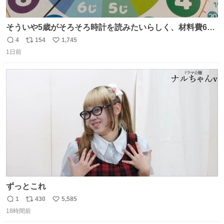
そういや5歳がそろそろ時計を読みたいらしく、材料費600
円で作れる知育時計作ってみた！ めっちゃ簡単！ ありがと
4
154
1,745
返
リ
い
う先人！
1日前
信
ポ
い
数
ス
ね
ト
数
数
ずっとこれ
1
430
5,585
返
リ
い
18時間前
信
ポ
い