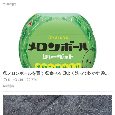
返
リ
い
膨れ上がり、傷だらけ血だらけになりながらも何とか救出
23時間前
信
ポ
い
したこの子はその後、工場長の家の子になりました😌💕
数
ス
ね
ト
数
数
①メロンボールを買う ②食べる ③よく洗って乾かす ④か
わいい
5
116
774
返
リ
い
6時間前
信
ポ
い
数
ス
ね
ト
数
数