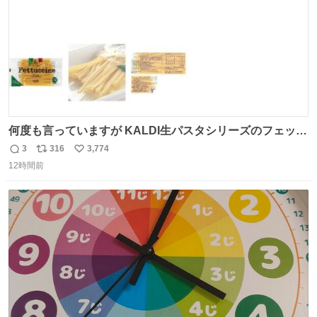
何度も言っていますが KALDI生パスタシリーズのフェット
チーネは 真剣(ガチ)で美味いぞ
3
316
3,774
返
リ
い
12時間前
信
ポ
い
数
ス
ね
ト
数
数