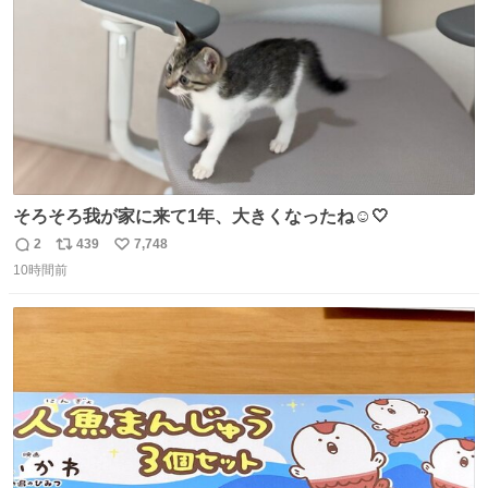
後がいいです。 https://t.co/9nMHIrETkw
そろそろ我が家に来て1年、大きくなったね☺️🤍
2
439
7,748
返
リ
い
10時間前
信
ポ
い
数
ス
ね
ト
数
数