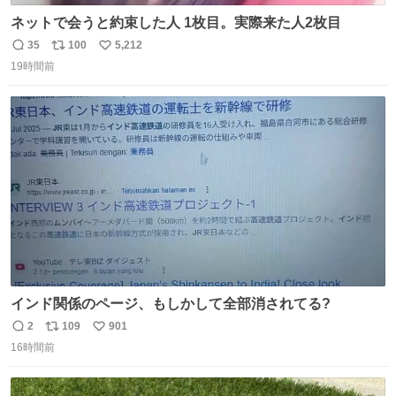
ネットで会うと約束した人 1枚目。実際来た人2枚目
35
100
5,212
返
リ
い
19時間前
信
ポ
い
数
ス
ね
ト
数
数
インド関係のページ、もしかして全部消されてる?
2
109
901
返
リ
い
16時間前
信
ポ
い
数
ス
ね
ト
数