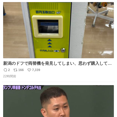
数
ス
ね
ト
数
数
新潟のドフで両替機を発見してしまい、思わず購入してし
まい大阪に発送するイベントが発生
2
166
7,339
返
リ
い
22時間前
信
ポ
い
数
ス
ね
ト
数
数