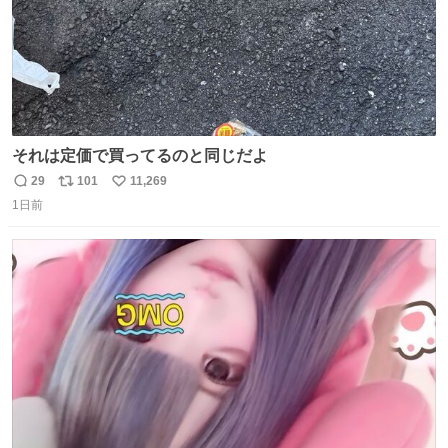
それは定価で買ってるのと同じだよ
29
101
11,269
返
リ
い
1日前
信
ポ
い
数
ス
ね
ト
数
数