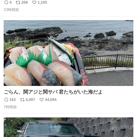
さに走るカプセルホテルといった感じで、一人旅で利用す
4
208
1,105
返
リ
い
るのにはちょうどいい設備。 他の人も言ってましたが、サ
23時間前
信
ポ
い
ンライズの後継に欲しい…
数
ス
ね
ト
数
数
ごらん、関アジと関サバ 君たちがいた海だよ
162
4,497
44,094
返
リ
い
7時間前
信
ポ
い
数
ス
ね
ト
数
数