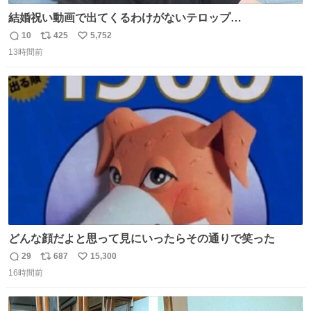
結婚祝い動画で出てくるわけがないテロップ
youtu.be/4pJ7U22AYtw
10
425
5,752
返
リ
い
13時間前
信
ポ
い
数
ス
ね
ト
数
数
どんな顔だよと思って見にいったらその通りで笑った
29
687
15,300
返
リ
い
16時間前
信
ポ
い
数
ス
ね
ト
数