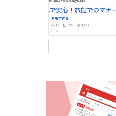
キモすぎる
16
331
9,062
返
リ
い
1日前
信
ポ
い
数
ス
ね
ト
数
数