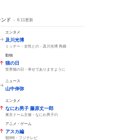
レンド
6:11
更新
エンタメ
及川光博
ミッチー
女性との
及川光博 再婚
一般女性
幼稚園の運動会
一般の方と
動物
俳優として
56歳
猫の日
世界猫の日
幸せでありますように
今日は何の日?
ニュース
山中伸弥
エンタメ
なにわ男子 藤原丈一郎
東京ドーム主催
なにわ男子の
楽天イーグルス
東京ドームで
なにわ男子
アニメ・ゲーム
東京ドーム
アスカ編
朝9時
フジテレビ