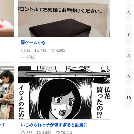
6
7
罰ゲームかな
22
741
4,581
返
リ
い
8
17時間前
信
ポ
い
数
ス
ね
ト
数
9
数
10
づい
いじめられっ子が強すぎると話題に
276
3,650
70,113