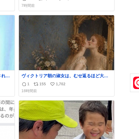
返
リ
い
7時間前
信
ポ
い
数
ス
ね
ト
数
数
ヴィクトリア朝の淑女は、むせ返るほど大量
ス
の香水を身につけるものではないとされてい
1
155
1,702
返
リ
い
た。それでも香水は、髪や肌の手入れと同じ
18時間前
くらい、ヴィクトリア朝の女性達の美容習慣
信
ポ
い
に欠かせないものだった。 当時の香水は、現
数
ス
ね
在私たちが知る香水よりも単純な組成で、そ
ト
数
の大部分は薔薇、菫、ベルガモット、
数