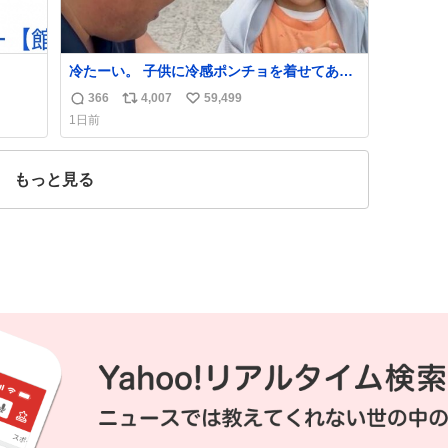
冷たーい。 子供に冷感ポンチョを着せてあげ
たら大はしゃぎで喜んでくれました。 こんな
366
4,007
59,499
返
リ
い
素敵な代物を提供してくれた山口県の恩師に
1日前
感謝。
信
ポ
い
数
ス
ね
ト
数
もっと見る
数