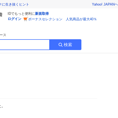
Yahoo! JAPAN
ヘ
トクに生き抜くヒント
IDでもっと便利に
新規取得
ログイン
ボーナスセレクション 人気商品が最大40％
ース
検索
た。