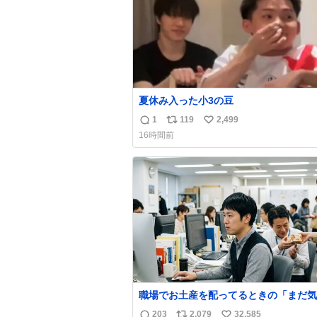
夏休み入った小3の豆
1
119
2,499
返
リ
い
16時間前
信
ポ
い
数
ス
ね
ト
数
数
職場でお土産を配ってるときの「まだ気
てませんよ」的な演技が毎回シンドい。
203
2,079
32,585