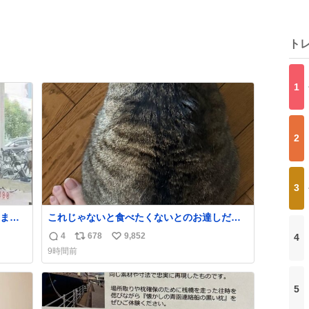
ト
1
2
3
ます
これじゃないと食べたくないとのお達しだっ
の神対
たので、しっぽ置き場係になっている
4
678
9,852
4
返
リ
い
られ
9時間前
信
ポ
い
数
ス
ね
ト
数
5
数