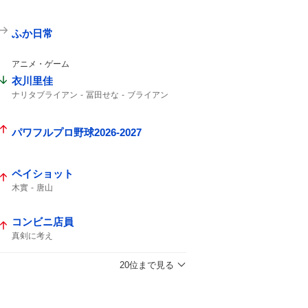
ふか日常
アニメ・ゲーム
衣川里佳
ナリタブライアン
冨田せな
ブライアン
ウマ娘
一般男性
パワフルプロ野球2026-2027
ペイショット
木實
唐山
コンビニ店員
真剣に考え
20位まで見る