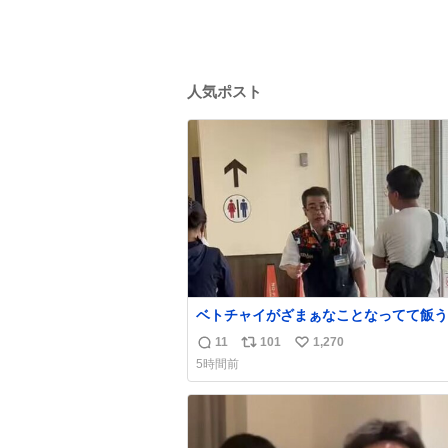
人気ポスト
ベトチャイがざまぁなことなってて飯う
ぎる〜〜〜！！！！！！！！ 店員さん
11
101
1,270
返
リ
い
応によって先頭並んでたのに列からハブ
5時間前
てたwwwwwwwwwwww
信
ポ
い
数
ス
ね
ト
数
数