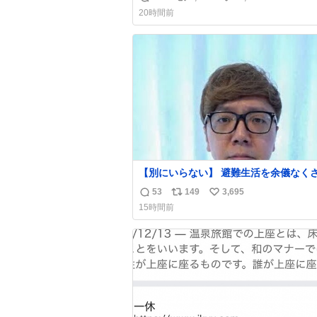
返
リ
い
20時間前
信
ポ
い
数
ス
ね
ト
数
数
【別にいらない】 避難生活を余儀なくされて
いる子どもたちのためにヒカキンボック
53
149
3,695
返
リ
い
1000個を寄付させていただきました
15時間前
信
ポ
い
数
ス
ね
ト
数
数