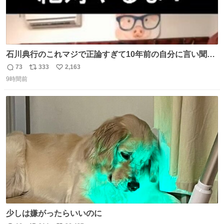
石川典行のこれマジで正論すぎて10年前の自分に言い聞か
せたい
73
333
2,163
返
リ
い
9時間前
信
ポ
い
数
ス
ね
ト
数
数
少しは嫌がったらいいのに