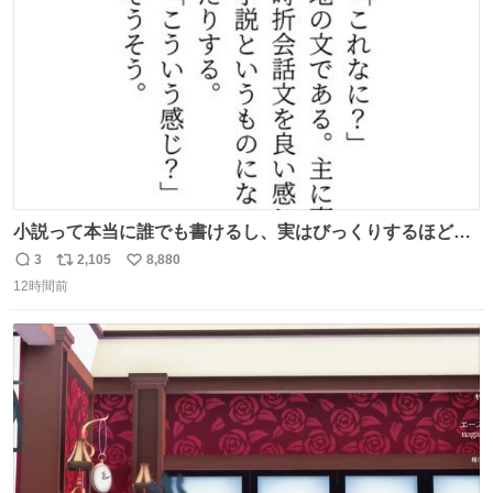
数
小説って本当に誰でも書けるし、実はびっくりするほど自
由だし、みんなもっと好きに文字で遊べばいいんじゃない
3
2,105
8,880
返
リ
い
かなって思うよ〜
12時間前
信
ポ
い
数
ス
ね
ト
数
数