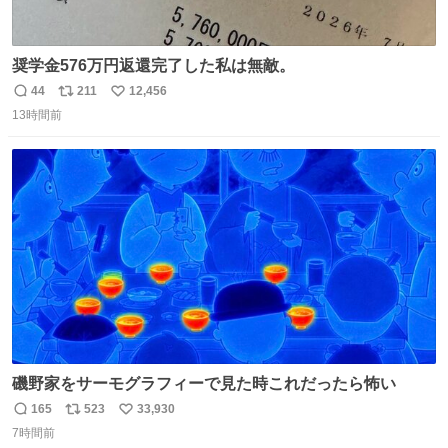
奨学金576万円返還完了した私は無敵。
44
211
12,456
返
リ
い
13時間前
信
ポ
い
数
ス
ね
ト
数
数
磯野家をサーモグラフィーで見た時これだったら怖い
165
523
33,930
返
リ
い
7時間前
信
ポ
い