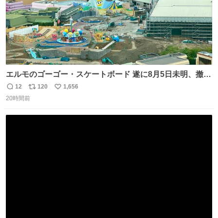
エルモのゴーゴー・スケートボード 遂に8月5日未明、撤
去… ←4日朝 5日朝→ #USJファン #ワンダーランド
12
120
1,656
返
リ
い
20時間前
信
ポ
い
数
ス
ね
ト
数
数