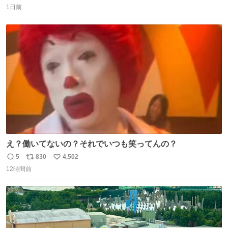
1日前
信
ポ
い
数
ス
ね
ト
数
数
え？働いてないの？それでいつも笑ってんの？
5
830
4,502
返
リ
い
12時間前
信
ポ
い
数
ス
ね
ト
数
数