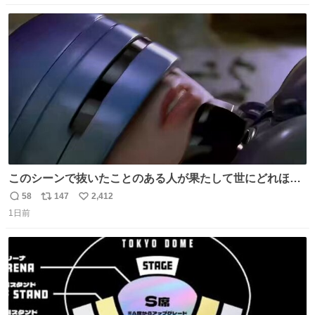
数
ス
ね
ト
数
数
このシーンで抜いたことのある人が果たして世にどれほど
いることか このアカウントに辿り着いた皆さんとは、ロボ
58
147
2,412
返
リ
い
コップ2についてこれからもぜひ語り合っていきたい
1日前
信
ポ
い
数
ス
ね
ト
数
数