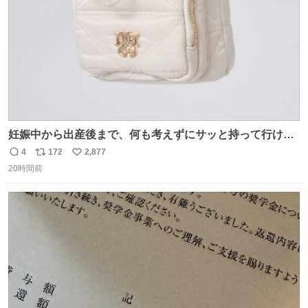
妊娠中から出産後まで、何も考えずにサッと持って行ける
ようなショルダーバッグが欲しいな〜と思っていたのだけ
4
172
2,877
返
リ
い
ど snidelでめちゃくちゃピッタリなものを見つけたので買
20時間前
信
ポ
い
った！✨ スマホと小物とペットボトルが入るの最高すぎる
数
ス
ね
🥹 しかもスマホ入れ独立してるしファスナーない！地味に
ト
数
数
嬉しいやつ！！！