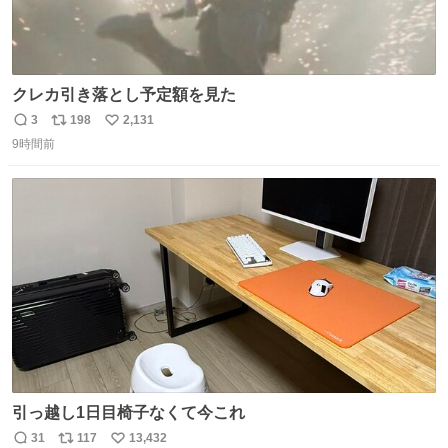
クレカ引き落とし予定額を見た
3
198
2,131
返
リ
い
9時間前
信
ポ
い
数
ス
ね
ト
数
数
引っ越し1日目椅子なくて今これ
31
117
13,432
返
リ
い