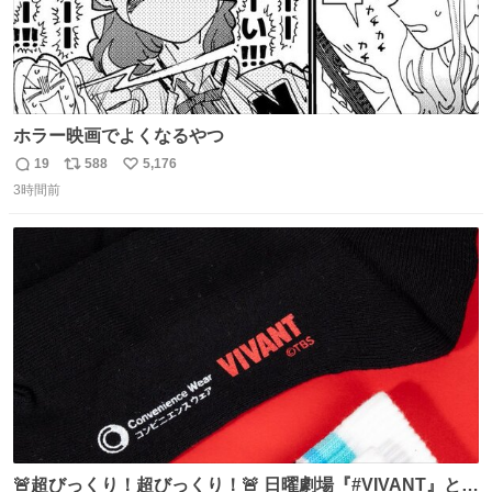
ホラー映画でよくなるやつ
19
588
5,176
返
リ
い
3時間前
信
ポ
い
数
ス
ね
ト
数
数
🚨超びっくり！超びっくり！🚨 日曜劇場『#VIVANT』と