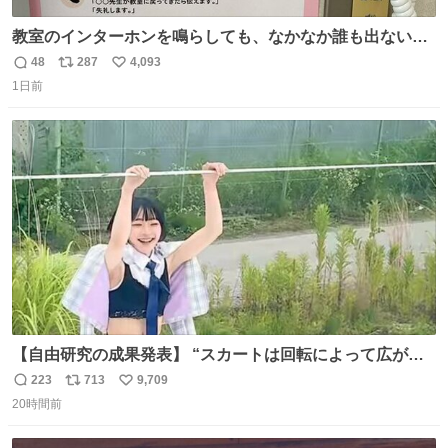
教室のインターホンを鳴らしても、なかなか誰も出ないこ
とがあります…。 もしかすると「電話の出方」に困ってい
48
287
4,093
返
リ
い
るのかもしれません。 そこで「何を話せばいいか」が見え
1日前
信
ポ
い
る手引きを用意して、安心して電話に出られるようにしま
数
ス
ね
す。 インターホンの応対も大切なコミュニケーションの学
ト
数
数
びです。
【自由研究の成果発表】 “スカートは回転によって広がる
が、岡澤恋によって270°までなら広がらずに回転が可能な
223
713
9,709
返
リ
い
ことが証明された！”
20時間前
信
ポ
い
数
ス
ね