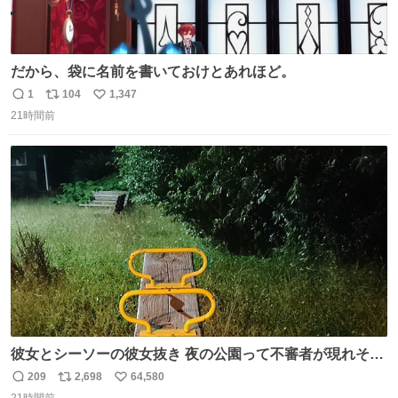
だから、袋に名前を書いておけとあれほど。
1
104
1,347
返
リ
い
21時間前
信
ポ
い
数
ス
ね
ト
数
数
彼女とシーソーの彼女抜き 夜の公園って不審者が現れそう
で怖いんだよな
209
2,698
64,580
返
リ
い
21時間前