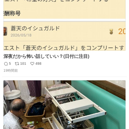
深夜だから怖い話していい？(日付に注目)
5
101
498
返
リ
い
19時間前
信
ポ
い
数
ス
ね
ト
数
数