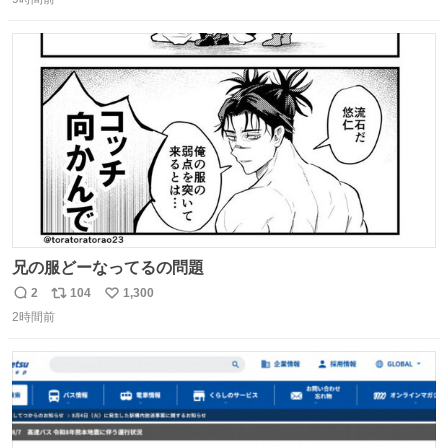
信
ポ
い
数
ス
ね
ト
数
数
兄の服どーなってるの問題
2
104
1,300
返
リ
い
2時間前
信
ポ
い
数
ス
ね
ト
数
数