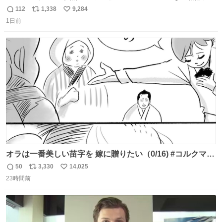
理へ 保証切れでも対象 news.livedoor.com/article/detail…
112
1,338
9,284
返
リ
い
任天堂が令和8年熊本地震の被災者支援として、災害救助
1日前
信
ポ
い
法適用地域からの同社製品の修理について、27年2月1日ま
数
ス
ね
で無償で対応すると発表した。「Switch 2」や「Switch」
ト
数
数
「Joy-Con」などが対象。
オラは一番美しい苗字を 嫁に贈りたい（0/16) #コルクマン
ガ専科
50
3,330
14,025
返
リ
い
23時間前
信
ポ
い
数
ス
ね
ト
数
数