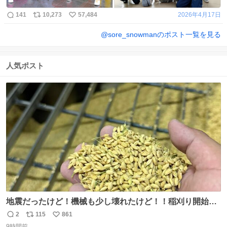
141
10,273
57,484
2026年4月17日
@
sore_snowman
のポスト一覧を見る
人気ポスト
地震だったけど！機械も少し壊れたけど！！稲刈り開始
や！！！🌾 米食べてね！！！！！www たかきライスセン
2
115
861
返
リ
い
ター起動します😂
9時間前