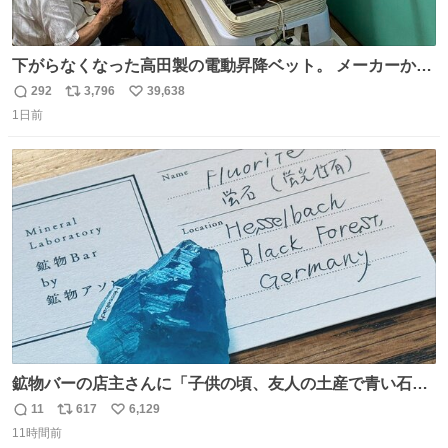
下がらなくなった高田製の電動昇降ベット。 メーカーから
は、完全に見放されたんですが、 見事に85歳の父が治しま
292
3,796
39,638
返
リ
い
した。 うちの父は、トヨタカローラのボディをオート生産
1日前
信
ポ
い
する、工業ロボットの製作者なんですが、 父が電動ベット
数
ス
ね
の配線をハンダで修理している横で、
ト
数
数
鉱物バーの店主さんに「子供の頃、友人の土産で青い石を
貰って、それがすごく気に入ってたのに、いつかの引越し
11
617
6,129
返
リ
い
で無くしてしまった」という話をしたら、 「お土産で買っ
11時間前
信
ポ
い