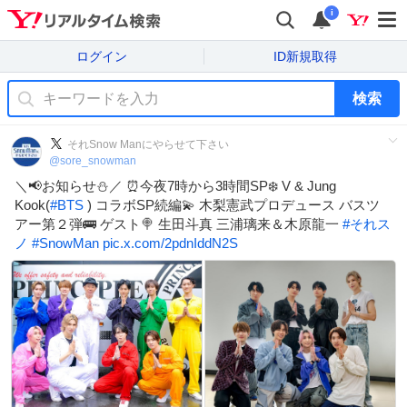
i
ログイン
ID新規取得
検索
それSnow Manにやらせて下さい
@
sore_snowman
＼📢お知らせ⛄️／ ⏰今夜7時から3時間SP❄️ V & Jung
Kook(
#
BTS
) コラボSP続編💫 木梨憲武プロデュース バスツ
アー第２弾🚌 ゲスト🍭 生田斗真 三浦璃来＆木原龍一
#
それス
ノ
#
SnowMan
pic.x.com/2pdnIddN2S