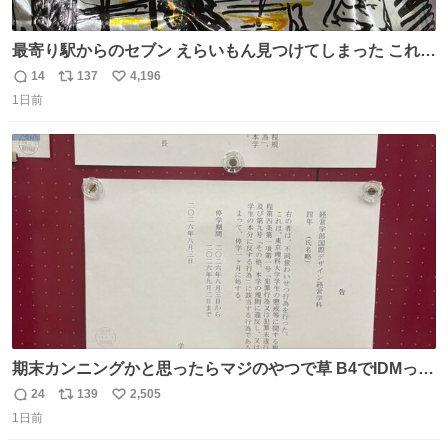
最寄り駅からのセブン えらいもん見つけてしまった これ売
ってくれへんかな… #浅井健一 #ポテチ #ロックの名盤
14
137
4,196
返
リ
い
1日前
信
ポ
い
数
ス
ね
ト
数
数
期末カンニングかと思ったらマジのやつで草 B4でIDMって
ことはおそらく就職だし、内定取り消し？ それと夏休み期
24
139
2,505
返
リ
い
間の停学って無意味じゃね？
1日前
信
ポ
い
数
ス
ね