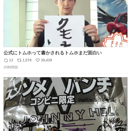
公式にトムホって書かされるトムホまだ面白い
13
1,579
30,439
返
リ
い
20時間前
信
ポ
い
数
ス
ね
ト
数
数