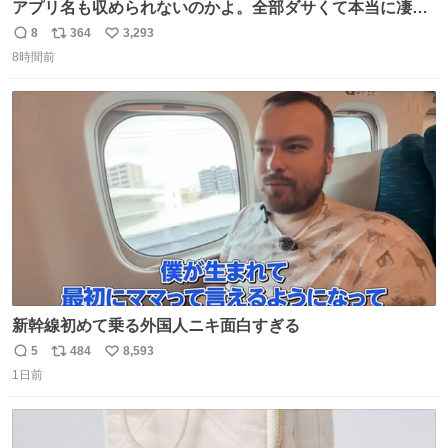
アプリ名も収められないのかよ。全部ダサくて本当に凄
い。 https://t.co/LemyLGyVkR
8
364
3,293
返
リ
い
8時間前
信
ポ
い
数
ス
ね
ト
数
数
新幹線初めて乗る外国人ニキ面白すぎる
5
484
8,593
返
リ
い
1日前
信
ポ
い
数
ス
ね
ト
数
数