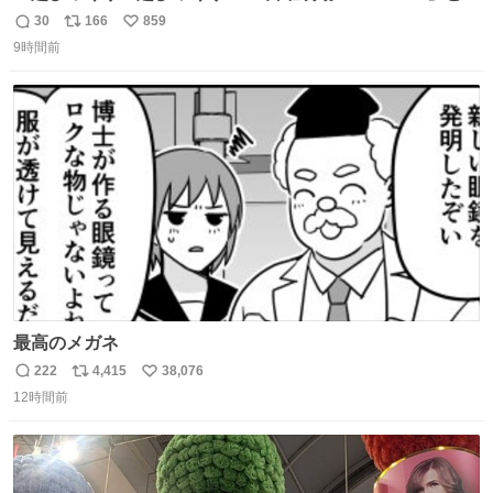
ファミマの #コンビニエンスウェア がコラボ！ 🧦ラインソ
30
166
859
返
リ
い
ックス 🟦今治タオルハンカチ 「いいね」「保存」してファ
9時間前
信
ポ
い
ミマへGO👀
数
ス
ね
ト
数
数
最高のメガネ
222
4,415
38,076
返
リ
い
12時間前
信
ポ
い
数
ス
ね
ト
数
数