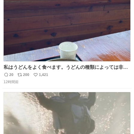
ト
数
数
私はうどんをよく食べます。うどんの種類によっては非常
食にもなります。生うどんは消費期限が短く、冷凍うどん
20
200
1,421
返
リ
い
は長持ちする代わりに停電に弱いので、乾麺タイプのうど
12時間前
信
ポ
い
んなら水分が少なく長期保存するのにおすすめです。アル
数
ス
ね
ファ化米や缶詰など、色々な非常食がありますが、うどん
ト
数
数
もいかがでしょうか？