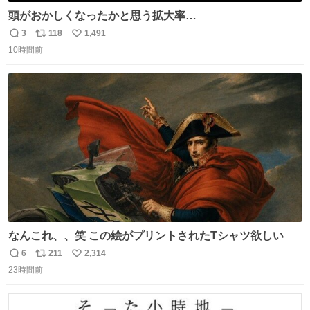
頭がおかしくなったかと思う拡大率
https://t.co/n1bPnS7x1h
3
118
1,491
返
リ
い
10時間前
信
ポ
い
数
ス
ね
ト
数
数
なんこれ、、笑 この絵がプリントされたTシャツ欲しい
6
211
2,314
返
リ
い
23時間前
信
ポ
い
数
ス
ね
ト
数