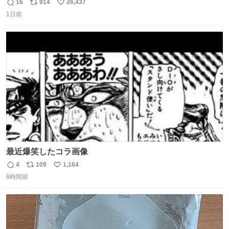
16
914
26,437
返
リ
い
1日前
信
ポ
い
数
ス
ね
ト
数
数
最近爆笑したコラ画像
4
109
1,164
返
リ
い
6時間前
信
ポ
い
数
ス
ね
ト
数
数