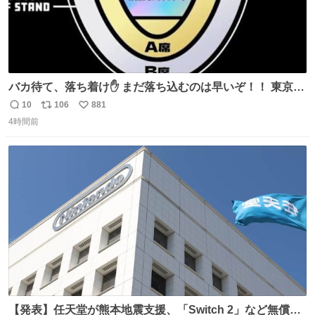
バカ待て、落ち着け✋ まだ落ち込むのは早いぞ！！ 東京ド
ームの最大キャパ5.5万人に対して席数の配分はだいたい S
10
106
881
返
リ
い
席（アリーナ）：約1.4万人 A席（1階スタンド）：約2.5万
4時間前
信
ポ
い
人 B席（2階スタンド）：約1.5万人 一番席数が多いA席は
数
ス
ね
一次だけで全枠出し切るわけないし、二次からは全体の3
ト
数
数
割を占める
【発表】任天堂が熊本地震支援、「Switch 2」など無償修