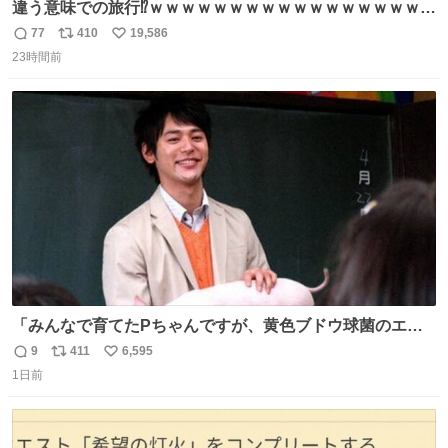
違う意味での旅行⁉️ｗｗｗｗｗｗｗｗｗｗｗｗｗｗｗｗｗｗ
ｗ
77
410
19,586
返
リ
い
23時間前
信
ポ
い
数
ス
ね
ト
数
数
「みんなで育てたPちゃんですが、黄色ブドウ球菌のエン
テロトキシン（耐熱性毒素）が検出されたので、議論する
9
411
6,595
返
リ
い
までもなく処分が決まりました」
1日前
信
ポ
い
数
ス
ね
ト
数
数