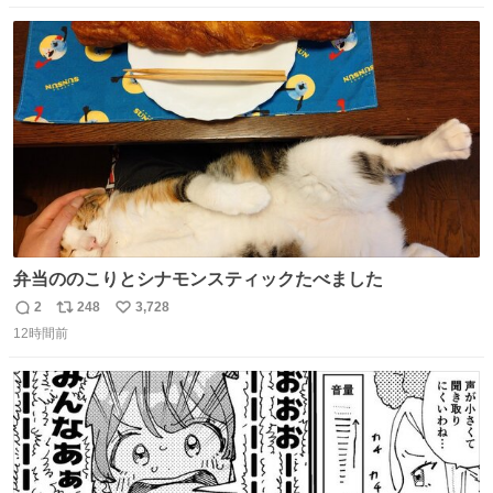
てきたくらいの価格感なら、ドイツの黒い森のフローライ
数
ス
ね
トかな…」と当たりつけてもらった。確かにこんな感じだ
ト
数
数
った気がする 凄い
弁当ののこりとシナモンスティックたべました
2
248
3,728
返
リ
い
12時間前
信
ポ
い
数
ス
ね
ト
数
数