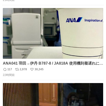
信
ポ
い
数
ス
ね
ト
数
数
ANA041 羽田→伊丹 B787-8 / JA818A 使用機到着遅れにつ
き 「安全に支障ない範囲で1分1秒でも遅延回復に努めてお
117
2,978
30,345
返
リ
い
ります」と機長の気合い十分！ が、フライトは順調に進み
22時間前
信
ポ
い
すぎ… 「飛ばしすぎたせいか現在奈良県上空での待機を命
数
ス
ね
じられております」 でコンソメスープ吹き出しそうになり
ト
数
数
ましたw