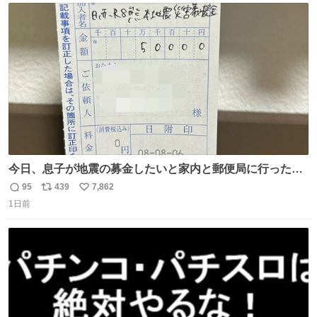
ト
数
数
今日、息子が地震の募金したいと家内と郵便局に行ったみ
たいです。おもちゃとか買う選択肢もあったと思うけど、
95
439
7,862
返
リ
い
自分で貯めてた2万円を役に立てて欲しい、みんなも元気
1日前
信
ポ
い
になって欲しいと。家内も一緒に募金したので、自分も何
数
ス
ね
かできたらなぁと思いました。
ト
数
数