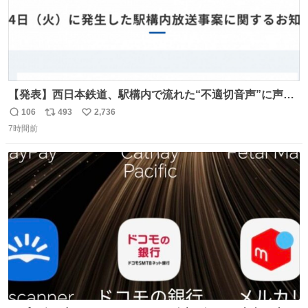
【発表】西日本鉄道、駅構内で流れた“不適切音声”に声明
「被害届も検討」 news.livedoor.com/article/detail… 4日
106
493
2,736
返
リ
い
に西鉄福岡（天神）駅および薬院駅で発生した駅構内放送
7時間前
信
ポ
い
事案について声明を公表した。「第三者によって駅構内放
数
ス
ね
送設備に外部から不正に音声が流された可能性も含めて確
ト
数
数
認を実施」と説明した。