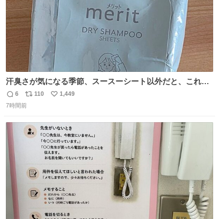
汗臭さが気になる季節、スースーシート以外だと、これが
とにかくスッキリする。2年くらい前に #生活は踊る で紹
6
110
1,449
返
リ
い
介したやつ。おじさんにもおばさんにもオススメだ。ドラ
7時間前
信
ポ
い
ストに売ってるぞ。ドライシャンプーって書いてあるけど
数
ス
ね
汗拭きシートみたいなもの。耳裏襟足首筋がんがん拭いて
ト
数
数
汗臭不安を解消。