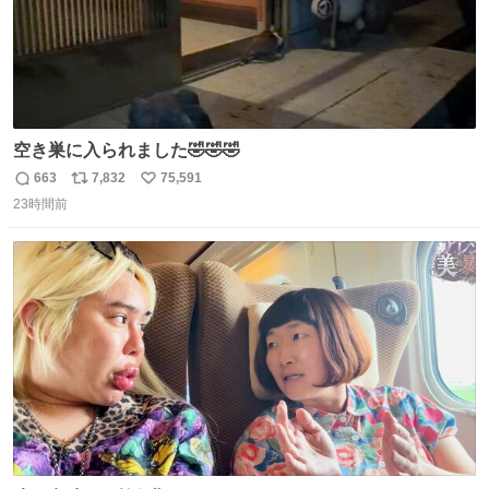
空き巣に入られました🤣🤣🤣
663
7,832
75,591
返
リ
い
23時間前
信
ポ
い
数
ス
ね
ト
数
数