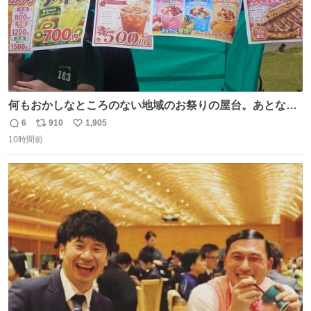
何もおかしなところのない地域のお祭りの屋台。あとなん
か割と聞き馴染みのあるBGMが流れてます #関広見まつり
6
910
1,905
返
リ
い
#関広見まつり2026
10時間前
信
ポ
い
数
ス
ね
ト
数
数