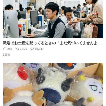
職場でお土産を配ってるときの「まだ気づいてませんよ」
的な演技が毎回シンドい。
285
3,130
49,947
返
リ
い
1日前
信
ポ
い
数
ス
ね
ト
数
数