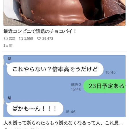
最近コンビニで話題のチョコパイ！
323
1,558
29,472
返
リ
い
1日前
信
ポ
い
数
ス
ね
ト
数
数
人を誘って断られたらもう誘えなくなるって人、これ見て