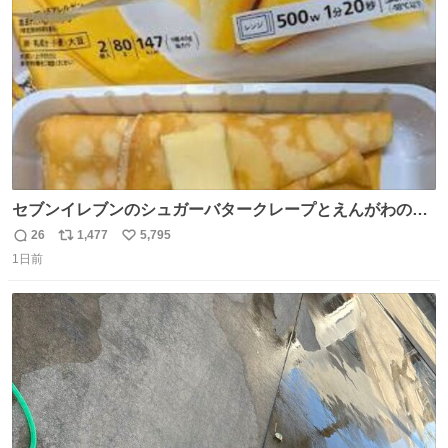
数
セブンイレブンのシュガーバタークレープとえんがわの寿
司を探している人へ！ シュガーバタークレープは目黒、品
26
1,477
5,795
返
リ
い
川、蒲田、渋谷、川崎、横浜、鶴見、九州の一部エリア限
1日前
信
ポ
い
定商品で8月5日に発注が終了したため店舗に置いてあると
数
ス
ね
ころ少ないですが見つけたら即買いです🤩❣️
ト
数
数