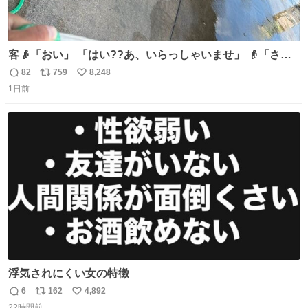
客👴「おい」 「はい??あ、いらっしゃいませ」 👴「さっ
きからずっと水出しっぱなしでもったいないだろ」 「静電
82
759
8,248
返
リ
い
気を逃がし、熱くなった地面の温度を下げ、引火事故の防
1日前
信
ポ
い
止の為必要な作業です」 👴「水不足の昨今にもったいない
数
ス
ね
ことをするな!!」 それでは歌います、聞いてください 「井
ト
数
数
戸水」
浮気されにくい女の特徴
6
162
4,892
返
リ
い
22時間前