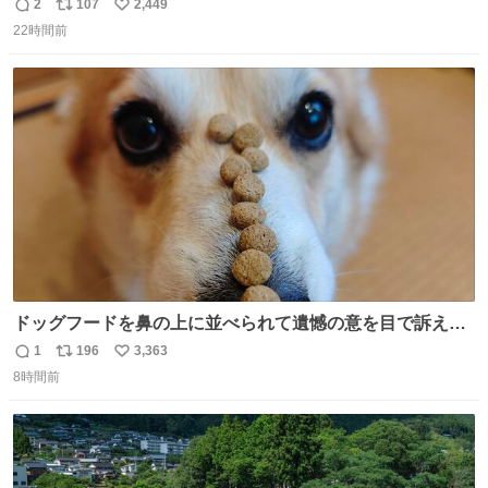
ね？ そのうち君もわかるよ。
2
107
2,449
返
リ
い
22時間前
信
ポ
い
数
ス
ね
ト
数
数
ドッグフードを鼻の上に並べられて遺憾の意を目で訴えて
くるコーギー
1
196
3,363
返
リ
い
8時間前
信
ポ
い
数
ス
ね
ト
数
数