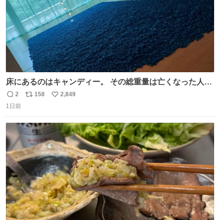
床にあるのはキャンディー。 その総重量は亡くなった人と
同等の重さだそうです。 鑑賞者は一つ持ち帰れますが、亡
2
158
2,849
返
リ
い
くなった人の一部を持ち帰っているような感覚になりまし
1日前
信
ポ
い
た。 勇気を出して口に入れたら、ハッカ味😳✨ #ポーラ美
数
ス
ね
術館
ト
数
数