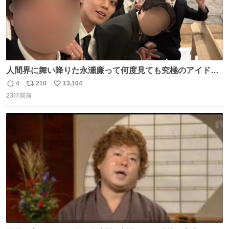
人間界に舞い降りた永瀬廉って何度見ても究極のアイドル
過ぎてずっと味する。美味い。
4
210
13,104
返
リ
い
23時間前
信
ポ
い
数
ス
ね
ト
数
数