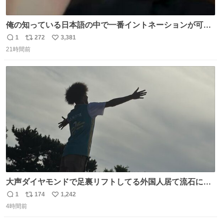
俺の知っている日本語の中で一番イントネーションが可愛
い
1
272
3,381
返
リ
い
21時間前
信
ポ
い
数
ス
ね
ト
数
数
大声ダイヤモンドで足裏リフトしてる外国人居て流石に時
代はAKB48ですかと…
1
174
1,242
返
リ
い
4時間前
信
ポ
い
数
ス
ね