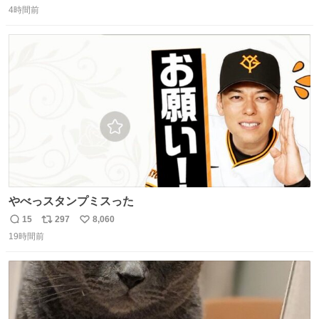
吹き出しそうwお母さんお疲れ様です。
4時間前
信
ポ
い
数
ス
ね
ト
数
数
やべっスタンプミスった
15
297
8,060
返
リ
い
19時間前
信
ポ
い
数
ス
ね
ト
数
数