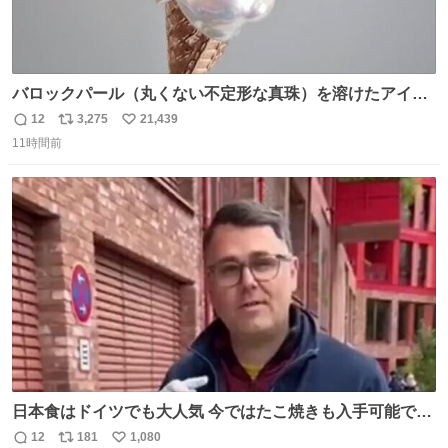
バロックパール（丸くない不定形な真珠）を溶けたアイス
や飴玉、雲、アヒルに見立ててジュエリーデザイナー、
12
3,275
21,439
返
リ
い
Ben Choi 蔡俊文さんの作品。
11時間前
信
ポ
い
instagram.com/bcjoaillerie/
数
ス
ね
ト
数
数
日本食はドイツでも大人気 今ではたこ焼きも入手可能です
が、🥑や🌽、ウィンナーや枝豆などが入っているオリジナ
12
181
1,080
返
リ
い