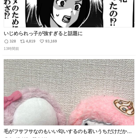
いじめられっ子が強すぎると話題に
328
4,819
93,169
返
リ
い
13時間前
信
ポ
い
数
ス
ね
ト
数
数
毛がフサフサなのもいい匂いするのも若いうちだけだから