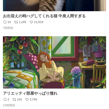
お出迎えの時ハグしてくれる猫 中身人間すぎる
15
1,195
21,919
返
リ
い
7時間前
信
ポ
い
数
ス
ね
ト
数
数
アリエッティ部屋やっぱり憧れ
2
118
3,756
返
リ
い
23時間前
信
ポ
い