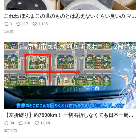
これね ほんまこの世のものとは思えないくらい臭いの マジ
で、死ぬほど、臭い 中に入ってる謎スクイーズのせいなん
3
117
1,135
返
リ
い
だけど
1日前
信
ポ
い
数
ス
ね
ト
数
数
【左折縛り】約7500km！ 一切右折しなくても日本一周ギ
リ達成できる説 nicovideo.jp/watch/sm464343…
30
110
1,028
返
リ
い
3時間前
信
ポ
い
数
ス
ね