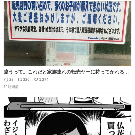
ト
数
数
違うって。これだと家族連れの転売ヤーに持ってかれるだ
け。 ポケカと同じで浅はかすぎる💦
28
220
1,274
返
リ
い
11時間前
信
ポ
い
数
ス
ね
ト
数
数