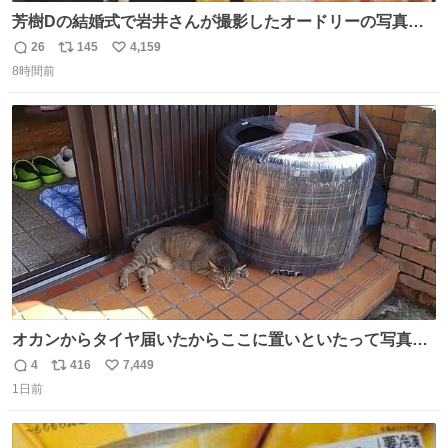
芳樹Dの結婚式で岩井さんが撮影したオードリーの写真が
本当好きなのよね。確か3枚目はもうすでに出来上がって
26
145
4,159
返
リ
い
いる春日さんがウェイターにハイボールを懇願している所
8時間前
信
ポ
い
じゃなかったかな
数
ス
ね
ト
数
数
オカンからタイヤ届いたからここに置いといたって写真送
られてきたけど明らかに猫が邪魔くさそうな顔してて草
4
416
7,449
返
リ
い
1日前
信
ポ
い
数
ス
ね
ト
数