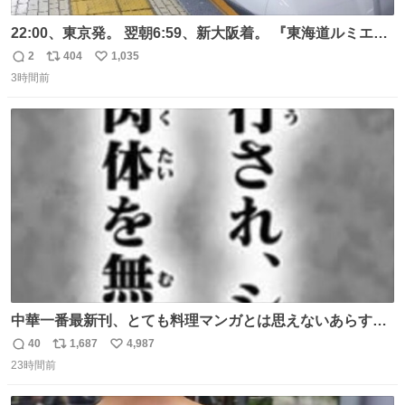
22:00、東京発。 翌朝6:59、新大阪着。 『東海道ルミエー
ルエクスプレス』が今夜、初運行！ 岐阜羽島駅で夜を越す
2
404
1,035
返
リ
い
東海道新幹線。寝台列車じゃないのに、朝まで新幹線とい
3時間前
信
ポ
い
う、なんだか特別体験😉 #TRAINTRIP #東海道ルミエール
数
ス
ね
エクスプレス
ト
数
数
中華一番最新刊、とても料理マンガとは思えないあらすじ
の書き出ししてて最高
40
1,687
4,987
返
リ
い
23時間前
信
ポ
い
数
ス
ね