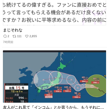
まじそれな
2
111
2,855
返
リ
い
7時間前
信
ポ
い
数
ス
ね
ト
数
数
友人がこれ見て「インコム」とか言うから、もうそれにし