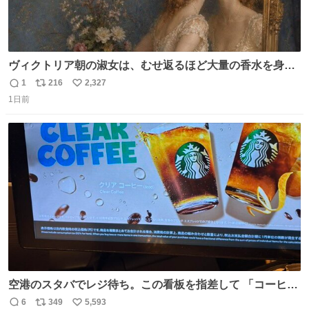
ヴィクトリア朝の淑女は、むせ返るほど大量の香水を身に
つけるものではないとされていた。それでも香水は、髪や
1
216
2,327
返
リ
い
肌の手入れと同じくらい、ヴィクトリア朝の女性達の美容
1日前
信
ポ
い
習慣に欠かせないものだった。 当時の香水は、現在私たち
数
ス
ね
が知る香水よりも単純な組成で、その大部分は薔薇、菫、
ト
数
数
ベルガモット、
空港のスタバでレジ待ち。この看板を指差して 「コーヒー
苦手な人コーヒー飲まないよ！」て叫び続けてる子供いて
6
349
5,593
返
リ
い