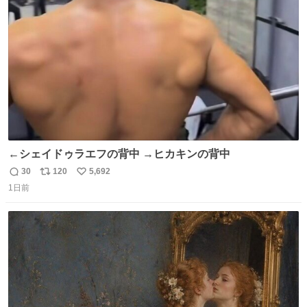
ト
数
数
←シェイドゥラエフの背中 →ヒカキンの背中
30
120
5,692
返
リ
い
1日前
信
ポ
い
数
ス
ね
ト
数
数