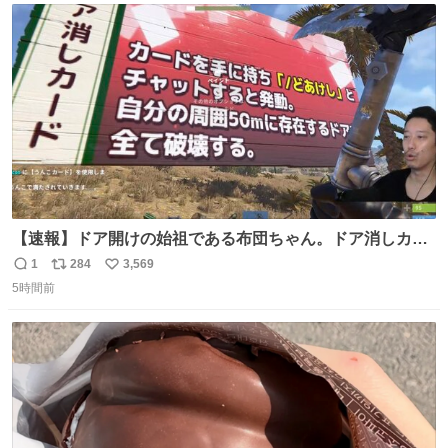
ト
数
数
【速報】ドア開けの始祖である布団ちゃん。ドア消しカー
ド（UR）を入手。
1
284
3,569
返
リ
い
5時間前
信
ポ
い
数
ス
ね
ト
数
数