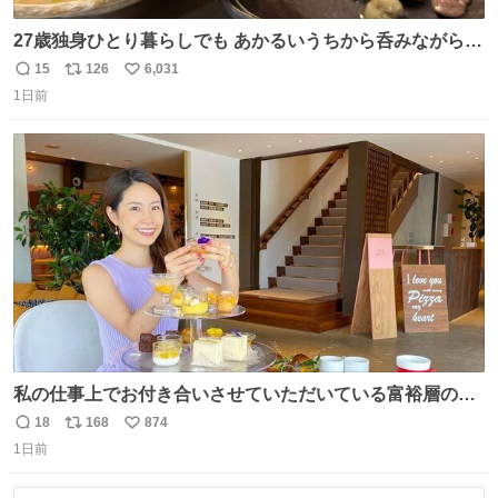
27歳独身ひとり暮らしでも あかるいうちから呑みながらキ
ッチンでひとり焼肉できてしあわせだもん՞ o̴̶̷̥ ̫ o̴̶̷̥ ՞
15
126
6,031
返
リ
い
1日前
信
ポ
い
数
ス
ね
ト
数
数
私の仕事上でお付き合いさせていただいている富裕層の社
長さん達は、こんな事しない。 こんな自慢は一切しない
18
168
874
返
リ
い
し、なんなら表に出てこない。 自分に自信がない半端モン
1日前
信
ポ
い
はブランドで自分を飾りキラキラ自慢をする。 #折田楓
数
ス
ね