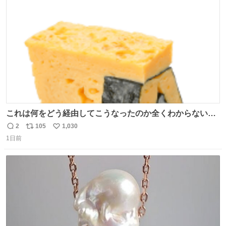
#merchu
ト
数
数
これは何をどう経由してこうなったのか全くわからない構
造のすしざんまいの玉子
2
105
1,030
返
リ
い
1日前
信
ポ
い
数
ス
ね
ト
数
数