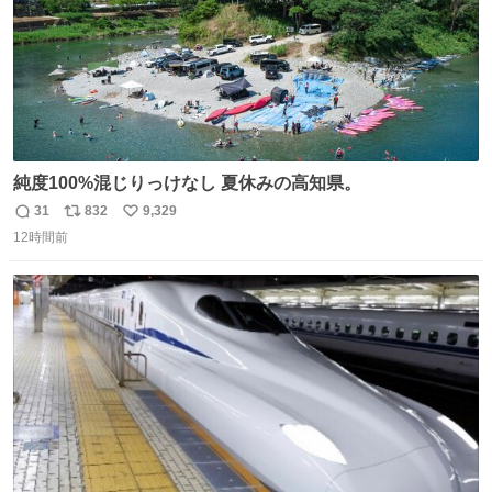
純度100%混じりっけなし 夏休みの高知県。
31
832
9,329
返
リ
い
12時間前
信
ポ
い
数
ス
ね
ト
数
数