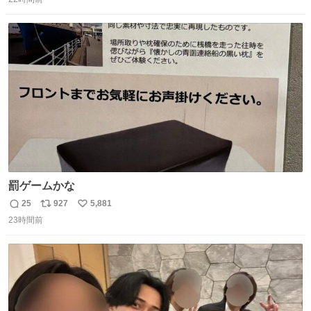
信
ポ
い
数
ス
ね
ト
数
数
罰ゲームかな
25
927
5,881
返
リ
い
23時間前
信
ポ
い
数
ス
ね
ト
数
数