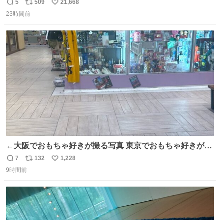
元気出してほしい
5
509
21,668
返
リ
い
23時間前
信
ポ
い
数
ス
ね
ト
数
数
←大阪でおもちゃ好きが撮る写真 東京でおもちゃ好きが撮
る写真→
7
132
1,228
返
リ
い
9時間前
信
ポ
い
数
ス
ね
ト
数
数