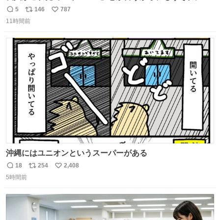
か見えなくなっちゃった。
5
146
787
返
リ
い
11時間前
信
ポ
い
数
ス
ね
ト
数
数
沖縄にはユニオンというスーパーがある
18
254
2,408
返
リ
い
5時間前
信
ポ
い
数
ス
ね
ト
数
数