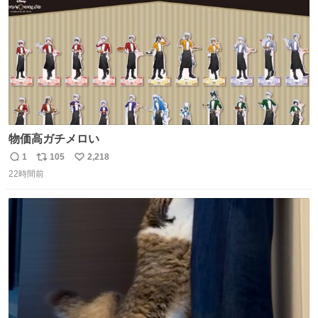
物価高ガチメロい
1
105
2,218
返
リ
い
22時間前
信
ポ
い
数
ス
ね
ト
数
数