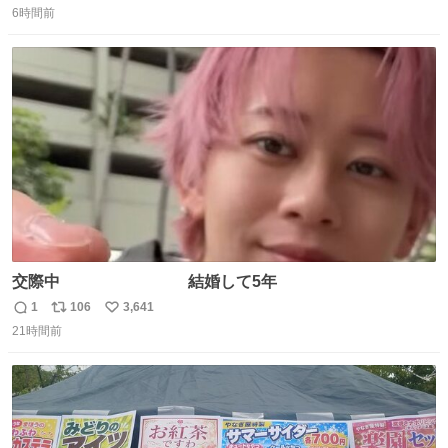
ルたこ焼きへと進化 大使館の広報課長ハインリッヒは、日
6時間前
信
ポ
い
本でたこ焼きに心奪われ、ベルリンにいたときには出店で
数
ス
ね
焼いてました👏（ええ笑顔や） #たこ焼きの日
ト
数
数
交際中 結婚して5年
1
106
3,641
返
リ
い
21時間前
信
ポ
い
数
ス
ね
ト
数
数