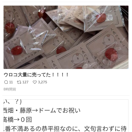
数
ス
ね
ト
数
数
ウロコ大量に売ってた！！！！
11
127
3,275
返
リ
い
8時間前
信
ポ
い
数
ス
ね
ト
数
数