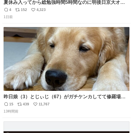
夏休み入ってから総勉強時間5時間なのに明後日京大オー
プンで今これ
4
152
4,323
返
リ
い
1日前
信
ポ
い
数
ス
ね
ト
数
数
昨日娘（3）とじぃじ（67）がガチケンカしてて修羅場だ
ったんだけど、ふぉるては可能な限り平たくなってまし
15
439
11,767
返
リ
い
た。犬が1番空気読める。
13時間前
信
ポ
い
数
ス
ね
ト
数
数