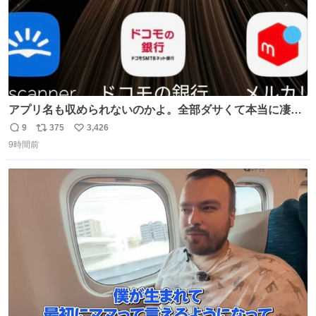
アプリ名も収められないのかよ。全部ダサくて本当に凄
い。 https://t.co/LemyLGyVkR
9
375
3,426
返
リ
い
9時間前
信
ポ
い
数
ス
ね
ト
数
数