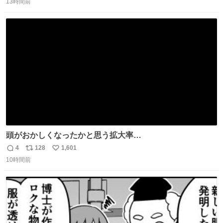
13時間前
信
ポ
い
数
ス
ね
ト
数
数
頭がおかしくなったかと思う拡大率
https://t.co/n1bPnS7x1h
4
128
1,601
返
リ
い
10時間前
信
ポ
い
数
ス
ね
ト
数
数