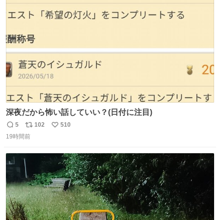
ト
数
数
深夜だから怖い話していい？(日付に注目)
5
102
510
返
リ
い
19時間前
信
ポ
い
数
ス
ね
ト
数
数