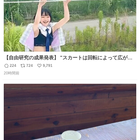
【自由研究の成果発表】 “スカートは回転によって広がる
が、岡澤恋によって270°までなら広がらずに回転が可能な
224
724
9,791
返
リ
い
ことが証明された！”
20時間前
信
ポ
い
数
ス
ね
ト
数
数