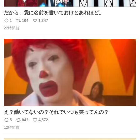
だから、袋に名前を書いておけとあれほど。
1
104
1,347
返
リ
い
22時間前
信
ポ
い
数
ス
ね
ト
数
数
え？働いてないの？それでいつも笑ってんの？
5
843
4,572
返
リ
い
12時間前
信
ポ
い
数
ス
ね