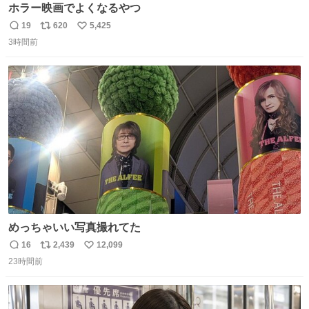
ホラー映画でよくなるやつ
19
620
5,425
返
リ
い
3時間前
信
ポ
い
数
ス
ね
ト
数
数
めっちゃいい写真撮れてた
16
2,439
12,099
返
リ
い
23時間前
信
ポ
い
数
ス
ね
ト
数