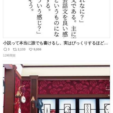
小説って本当に誰でも書けるし、実はびっくりするほど自
由だし、みんなもっと好きに文字で遊べばいいんじゃない
3
2,133
9,006
返
リ
い
かなって思うよ〜
12時間前
信
ポ
い
数
ス
ね
ト
数
数