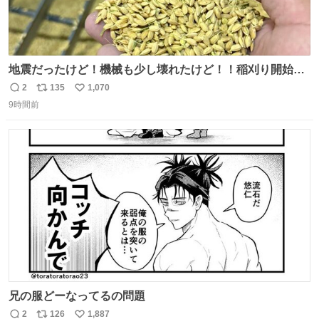
地震だったけど！機械も少し壊れたけど！！稲刈り開始
や！！！🌾 米食べてね！！！！！www たかきライスセン
2
135
1,070
返
リ
い
ター起動します😂
9時間前
信
ポ
い
数
ス
ね
ト
数
数
兄の服どーなってるの問題
2
126
1,887