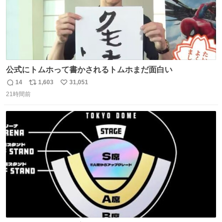
公式にトムホって書かされるトムホまだ面白い
14
1,603
31,051
返
リ
い
21時間前
信
ポ
い
数
ス
ね
ト
数
数