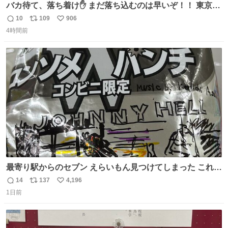
バカ待て、落ち着け✋ まだ落ち込むのは早いぞ！！ 東京ド
ームの最大キャパ5.5万人に対して席数の配分はだいたい S
10
109
906
返
リ
い
席（アリーナ）：約1.4万人 A席（1階スタンド）：約2.5万
4時間前
信
ポ
い
人 B席（2階スタンド）：約1.5万人 一番席数が多いA席は
数
ス
ね
一次だけで全枠出し切るわけないし、二次からは全体の3
ト
数
数
割を占める
最寄り駅からのセブン えらいもん見つけてしまった これ売
ってくれへんかな… #浅井健一 #ポテチ #ロックの名盤
14
137
4,196
返
リ
い
1日前
信
ポ
い
数
ス
ね
ト
数
数