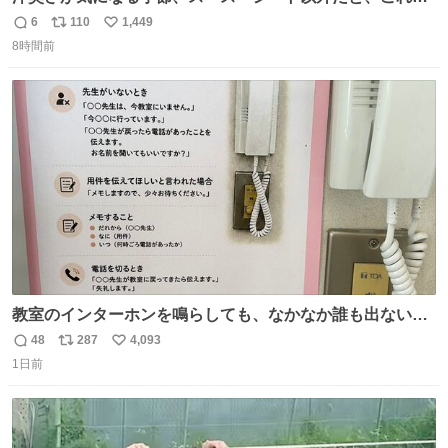
とにかくスッキリする。2年くらい前に #生活は踊る で紹
6
110
1,449
返
リ
い
介したやつ。おじさんにもおばさんにもオススメだ。ドラ
8時間前
信
ポ
い
ストに売ってるぞ。ドライシャンプーって書いてあるけど
数
ス
ね
汗拭きシートみたいなもの。耳裏襟足首筋がんがん拭いて
ト
数
数
汗臭不安を解消。
教室のインターホンを鳴らしても、なかなか誰も出ないこ
とがあります…。 もしかすると「電話の出方」に困ってい
48
287
4,093
返
リ
い
るのかもしれません。 そこで「何を話せばいいか」が見え
1日前
信
ポ
い
る手引きを用意して、安心して電話に出られるようにしま
数
ス
ね
す。 インターホンの応対も大切なコミュニケーションの学
ト
数
数
びです。