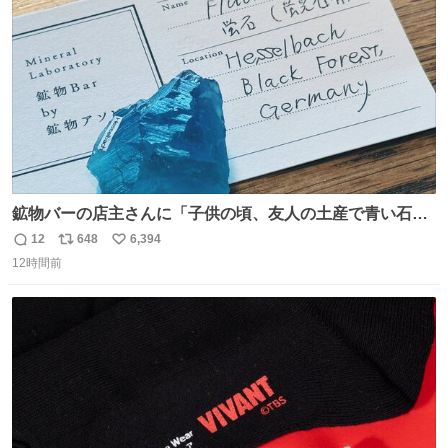
数
鉱物バーの店主さんに「子供の頃、友人の土産で青い石を
貰って、それがすごく気に入ってたのに、いつかの引越し
12
648
6,394
返
リ
い
で無くしてしまった」という話をしたら、 「お土産で買っ
12時間前
信
ポ
い
てきたくらいの価格感なら、ドイツの黒い森のフローライ
数
ス
ね
トかな…」と当たりつけてもらった。確かにこんな感じだ
ト
数
数
った気がする 凄い