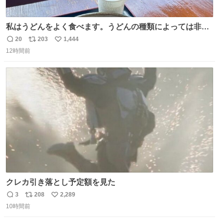
私はうどんをよく食べます。うどんの種類によっては非常
食にもなります。生うどんは消費期限が短く、冷凍うどん
20
203
1,444
返
リ
い
は長持ちする代わりに停電に弱いので、乾麺タイプのうど
12時間前
信
ポ
い
んなら水分が少なく長期保存するのにおすすめです。アル
数
ス
ね
ファ化米や缶詰など、色々な非常食がありますが、うどん
ト
数
数
もいかがでしょうか？
クレカ引き落とし予定額を見た
3
208
2,289
返
リ
い
10時間前
信
ポ
い