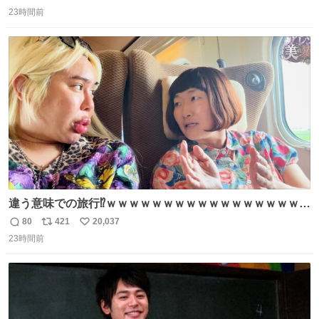
返
リ
い
ります」と機長の気合い十分！ が、フライトは順調に進み
23時間前
信
ポ
い
すぎ… 「飛ばしすぎたせいか現在奈良県上空での待機を命
数
ス
ね
じられております」 でコンソメスープ吹き出しそうになり
ト
数
数
ましたw
違う意味での旅行⁉️ｗｗｗｗｗｗｗｗｗｗｗｗｗｗｗｗｗｗ
ｗ
80
421
20,037
返
リ
い
23時間前
信
ポ
い
数
ス
ね
ト
数
数