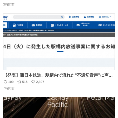
返
リ
い
3時間前
信
ポ
い
数
ス
ね
ト
数
数
【発表】西日本鉄道、駅構内で流れた“不適切音声”に声明
「被害届も検討」 news.livedoor.com/article/detail… 4日
109
515
2,897
返
リ
い
に西鉄福岡（天神）駅および薬院駅で発生した駅構内放送
7時間前
信
ポ
い
事案について声明を公表した。「第三者によって駅構内放
数
ス
ね
送設備に外部から不正に音声が流された可能性も含めて確
ト
数
数
認を実施」と説明した。