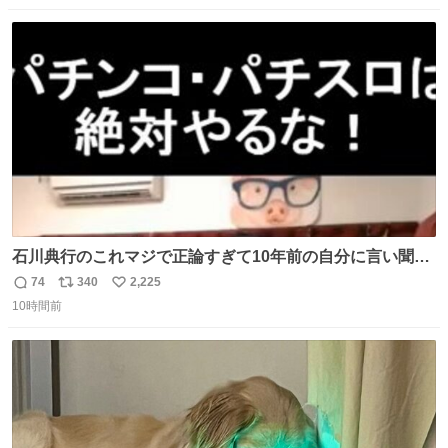
になって欲しいと。家内も一緒に募金したので、自分も何
数
ス
ね
かできたらなぁと思いました。
ト
数
数
石川典行のこれマジで正論すぎて10年前の自分に言い聞か
せたい
74
340
2,225
返
リ
い
10時間前
信
ポ
い
数
ス
ね
ト
数
数