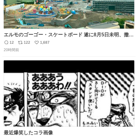
エルモのゴーゴー・スケートボード 遂に8月5日未明、撤
去… ←4日朝 5日朝→ #USJファン #ワンダーランド
12
122
1,687
返
リ
い
20時間前
信
ポ
い
数
ス
ね
ト
数
数
最近爆笑したコラ画像