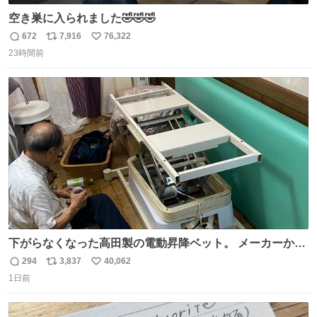
空き巣に入られました🤣🤣🤣
672
7,916
76,322
返
リ
い
23時間前
信
ポ
い
数
ス
ね
ト
数
数
下がらなくなった高田製の電動昇降ベット。 メーカーから
は、完全に見放されたんですが、 見事に85歳の父が治しま
294
3,837
40,062
返
リ
い
した。 うちの父は、トヨタカローラのボディをオート生産
1日前
信
ポ
い
する、工業ロボットの製作者なんですが、 父が電動ベット
数
ス
ね
の配線をハンダで修理している横で、
ト
数