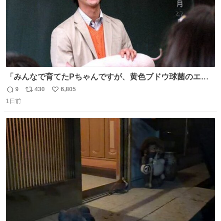
「みんなで育てたPちゃんですが、黄色ブドウ球菌のエン
テロトキシン（耐熱性毒素）が検出されたので、議論する
9
430
6,805
返
リ
い
までもなく処分が決まりました」
1日前
信
ポ
い
数
ス
ね
ト
数
数