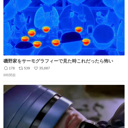
数
嬉しいやつ！！！
磯野家をサーモグラフィーで見た時これだったら怖い
178
539
35,087
返
リ
い
8時間前
信
ポ
い
数
ス
ね
ト
数
数