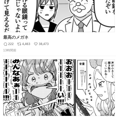
最高のメガネ
222
4,463
38,473
返
リ
い
13時間前
信
ポ
い
数
ス
ね
ト
数
数