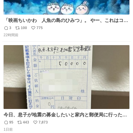
「映画ちいかわ 人魚の島のひみつ」。 やー、これはコワ
イ、コワイ、映画でした。 可愛い夏休みのアニメで、「七
3
100
775
返
リ
い
人の侍」なのかと観ていたら… 相容れぬ者同士の対立と相
22時間前
信
ポ
い
克。 傍観者の罪… 罪から逃れることのできない恐怖… 復
数
ス
ね
讐の妄執… 娯楽映画、ファミリー映画と思ったら、大やけ
ト
数
数
どします。
今日、息子が地震の募金したいと家内と郵便局に行ったみ
たいです。おもちゃとか買う選択肢もあったと思うけど、
95
443
7,873
返
リ
い
自分で貯めてた2万円を役に立てて欲しい、みんなも元気
1日前
信
ポ
い