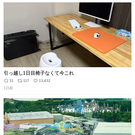
数
ス
ね
ト
数
数
引っ越し1日目椅子なくて今これ
31
117
13,432
返
リ
い
1日前
信
ポ
い
数
ス
ね
ト
数
数