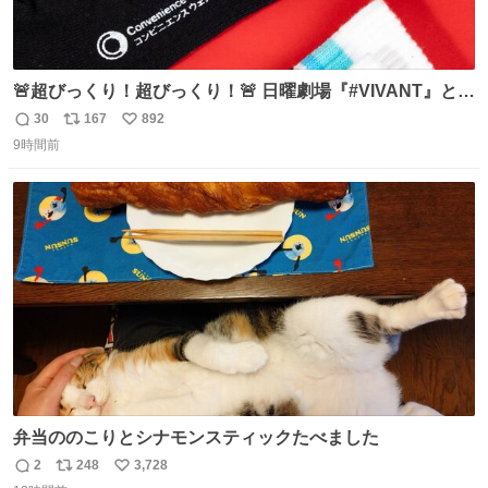
🚨超びっくり！超びっくり！🚨 日曜劇場『#VIVANT』と
ファミマの #コンビニエンスウェア がコラボ！ 🧦ラインソ
30
167
892
返
リ
い
ックス 🟦今治タオルハンカチ 「いいね」「保存」してファ
9時間前
信
ポ
い
ミマへGO👀
数
ス
ね
ト
数
数
弁当ののこりとシナモンスティックたべました
2
248
3,728
返
リ
い