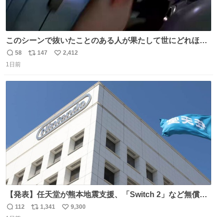
このシーンで抜いたことのある人が果たして世にどれほど
いることか このアカウントに辿り着いた皆さんとは、ロボ
58
147
2,412
返
リ
い
コップ2についてこれからもぜひ語り合っていきたい
1日前
信
ポ
い
数
ス
ね
ト
数
数
【発表】任天堂が熊本地震支援、「Switch 2」など無償修
理へ 保証切れでも対象 news.livedoor.com/article/detail…
112
1,341
9,300
返
リ
い