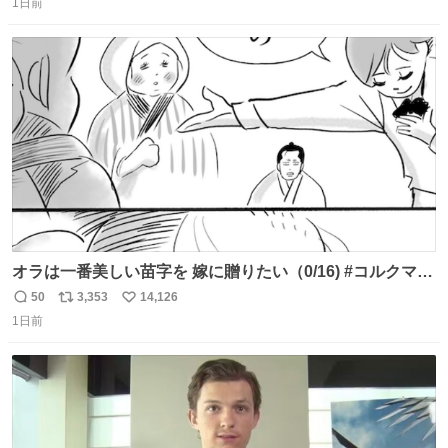
任天堂が令和8年熊本地震の被災者支援として、災害救助
1日前
信
ポ
い
法適用地域からの同社製品の修理について、27年2月1日ま
数
ス
ね
で無償で対応すると発表した。「Switch 2」や「Switch」
ト
数
数
「Joy-Con」などが対象。
オラは一番美しい苗字を 嫁に贈りたい（0/16) #コルクマン
ガ専科
50
3,353
14,126
返
リ
い
1日前
信
ポ
い
数
ス
ね
ト
数
数