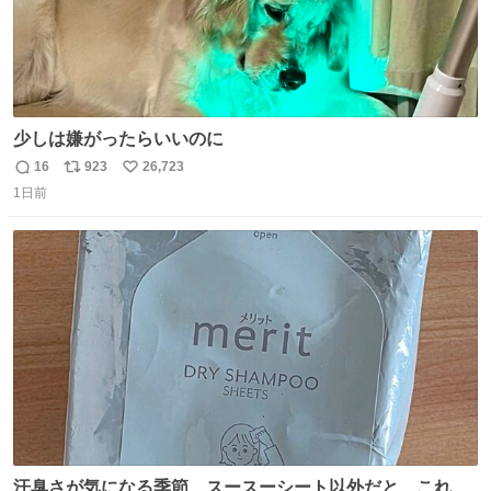
少しは嫌がったらいいのに
16
923
26,723
返
リ
い
1日前
信
ポ
い
数
ス
ね
ト
数
数
汗臭さが気になる季節、スースーシート以外だと、これが