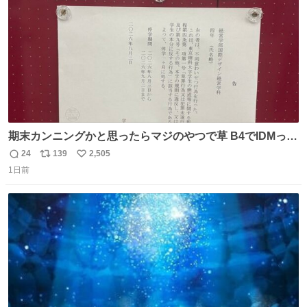
期末カンニングかと思ったらマジのやつで草 B4でIDMって
ことはおそらく就職だし、内定取り消し？ それと夏休み期
24
139
2,505
返
リ
い
間の停学って無意味じゃね？
1日前
信
ポ
い
数
ス
ね
ト
数
数