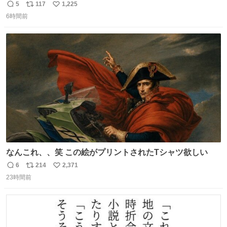
5
117
1,225
返
リ
い
6時間前
信
ポ
い
数
ス
ね
ト
数
数
なんこれ、、笑 この絵がプリントされたTシャツ欲しい
6
214
2,371
返
リ
い
23時間前
信
ポ
い
数
ス
ね
ト
数
数