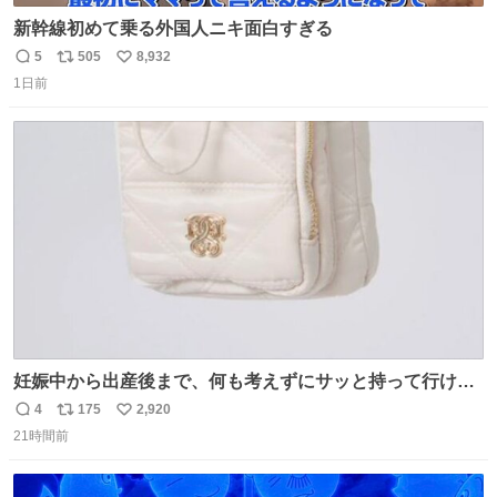
新幹線初めて乗る外国人ニキ面白すぎる
5
505
8,932
返
リ
い
1日前
信
ポ
い
数
ス
ね
ト
数
数
妊娠中から出産後まで、何も考えずにサッと持って行ける
ようなショルダーバッグが欲しいな〜と思っていたのだけ
4
175
2,920
返
リ
い
ど snidelでめちゃくちゃピッタリなものを見つけたので買
21時間前
信
ポ
い
った！✨ スマホと小物とペットボトルが入るの最高すぎる
数
ス
ね
🥹 しかもスマホ入れ独立してるしファスナーない！地味に
ト
数