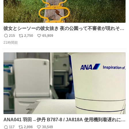
彼女とシーソーの彼女抜き 夜の公園って不審者が現れそう
で怖いんだよな
215
2,750
65,909
返
リ
い
21時間前
信
ポ
い
数
ス
ね
ト
数
数
ANA041 羽田→伊丹 B787-8 / JA818A 使用機到着遅れにつ
き 「安全に支障ない範囲で1分1秒でも遅延回復に努めてお
117
2,996
30,549