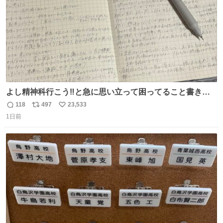
よし精神科行こう‼️と急に思い立って困ってること書き出
してたらペン止まらなくなってすごい勢いで埋まってワロ
118
497
23,533
返
リ
い
タ
1日前
信
ポ
い
数
ス
ね
ト
数
数