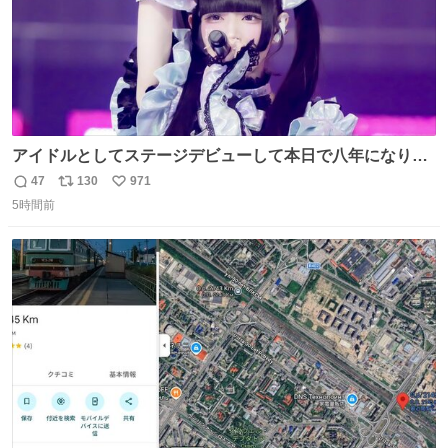
アイドルとしてステージデビューして本日で八年になりま
した。これからもここに居続けられますように❤︎
47
130
971
返
リ
い
5時間前
信
ポ
い
数
ス
ね
ト
数
数