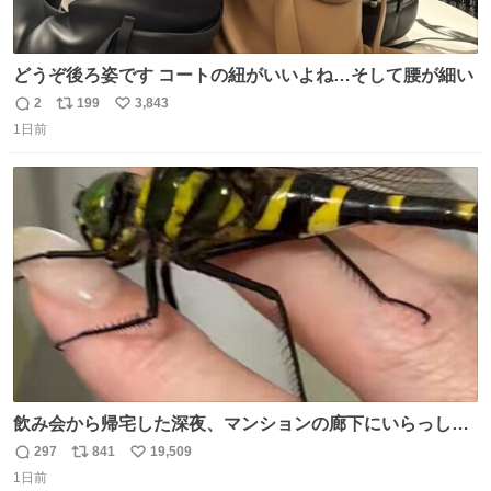
どうぞ後ろ姿です コートの紐がいいよね…そして腰が細い
2
199
3,843
返
リ
い
1日前
信
ポ
い
数
ス
ね
ト
数
数
飲み会から帰宅した深夜、マンションの廊下にいらっしゃ
ったオニヤンマ様 まさかこんな都会でお会いできるなんて
297
841
19,509
返
リ
い
思っておらず大興奮しております かっこよすぎる 指を差し
1日前
信
ポ
い