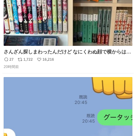
さんざん探しまわったんだけど なにくわぬ顔で横からはえ
てた
27
1,722
16,216
返
リ
い
20時間前
信
ポ
い
数
ス
ね
ト
数
数