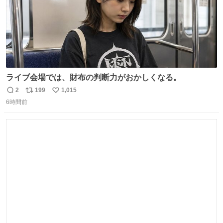
ライブ会場では、財布の判断力がおかしくなる。
2
199
1,015
返
リ
い
6時間前
信
ポ
い
数
ス
ね
ト
数
数