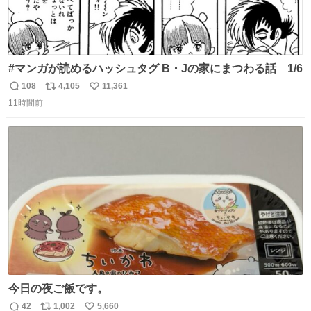
#マンガが読めるハッシュタグ B・Jの家にまつわる話 1/6
108
4,105
11,361
返
リ
い
11時間前
信
ポ
い
数
ス
ね
ト
数
数
今日の夜ご飯です。
42
1,002
5,660