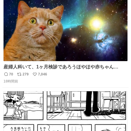
り陶板で原寸大に再現し、2014年より展示しています。 #
ト
数
数
大塚国際美術館
産婦人科いて、1ヶ月検診であろうほやほや赤ちゃん👩‍🍼
と推定2,3歳の女の子👧🏻をワンオペで連れてるママがいる
70
279
7,046
返
リ
い
のだけども 女の子ずっとママの側から離れない…⁉️ 手を繋
18時間前
信
ポ
い
がなくてもうろちょろしないしママが歩いたらピクミンみ
数
ス
ね
たいにﾄﾃﾄﾃついてってるし逃走しないし脱走しないし逃げ
ト
数
数
ないし走ら文字数