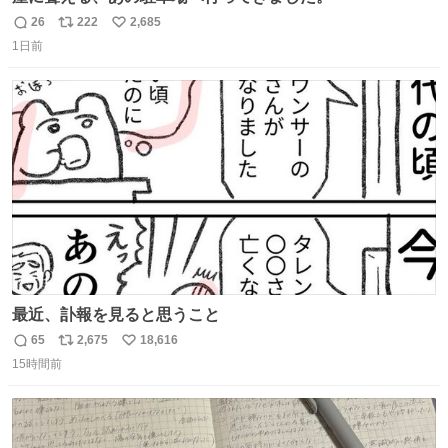
26
222
2,685
返
リ
い
1日前
信
ポ
い
数
ス
ね
ト
数
数
最近、訃報を見ると思うこと
65
2,675
18,616
返
リ
い
15時間前
信
ポ
い
数
ス
ね
ト
数
数