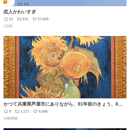
恋人かわいすぎ
23
531
57,655
返
リ
い
1日前
信
ポ
い
数
ス
ね
ト
数
数
かつて兵庫県芦屋市にありながら、81年前のきょう、8月6
日の阪神大空襲の折に残念ながら焼失した、 #ゴッホ の幻
9
1,171
4,088
返
リ
い
の「 #ヒマワリ 」。 当館は、東京都にある武者小路実篤記
14時間前
信
ポ
い
念館にご協力いただき、当時発行されたカラー印刷画集よ
数
ス
ね