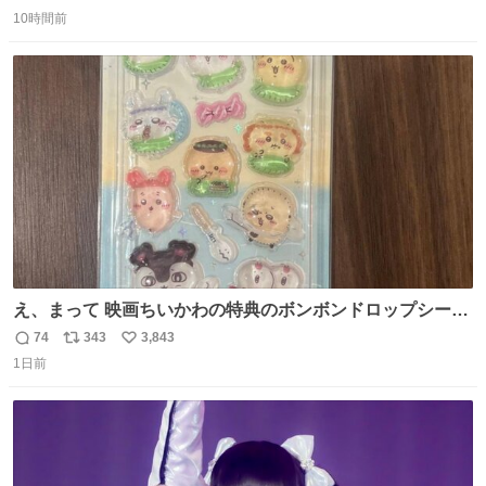
返
リ
い
10時間前
信
ポ
い
数
ス
ね
ト
数
数
え、まって 映画ちいかわの特典のボンボンドロップシール
もうメルカリにでてるやん #ちいかわ
74
343
3,843
返
リ
い
1日前
信
ポ
い
数
ス
ね
ト
数
数