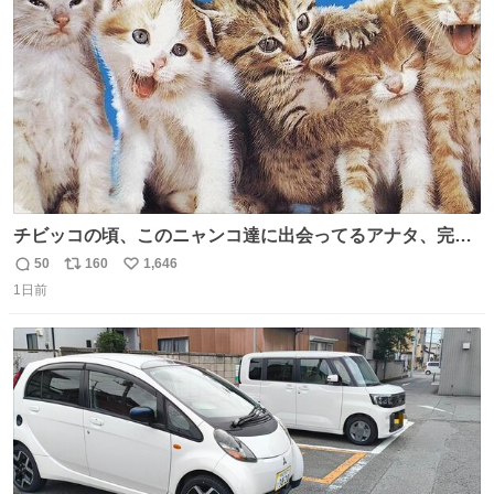
数
チビッコの頃、このニャンコ達に出会ってるアナタ、完全
なる同世代（笑） #70年代 #80年代 #昭和レトロ
50
160
1,646
返
リ
い
1日前
信
ポ
い
数
ス
ね
ト
数
数