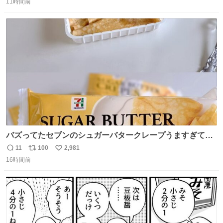
11時間前
信
ポ
い
数
ス
ね
ト
数
数
バズってたセブンのシュガーバタークレープうますぎて
7NOWで買い溜め🛒💭
11
100
2,981
返
リ
い
16時間前
信
ポ
い
数
ス
ね
ト
数
数