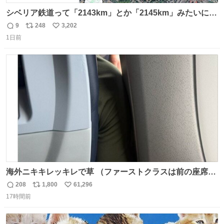
シベリア鉄道って「2143km」とか「2145km」みたいに、
モスクワからの距離名そのままの駅名があるんですね。
9
248
3,202
返
リ
い
1日前
信
ポ
い
数
ス
ね
ト
数
数
海外ニキキレッキレで草 （ファーストクラスは前の座席で
あるため）
208
1,800
61,296
返
リ
い
17時間前
信
ポ
い
数
ス
ね
ト
数