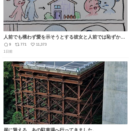
人前でも構わず愛を示そうとする彼女と人前では恥ずかし
いけど彼女を死ぬほど愛している彼氏 同士いませんか✋️
9
771
11,373
返
リ
い
1日前
信
ポ
い
数
ス
ね
ト
数
数
崖に聳える、あの駐車場へ行ってきました。