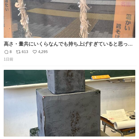
高さ・量共にいくらなんでも持ち上げすぎていると思って
撮影した写真
8
613
4,295
返
リ
い
1日前
信
ポ
い
数
ス
ね
ト
数
数