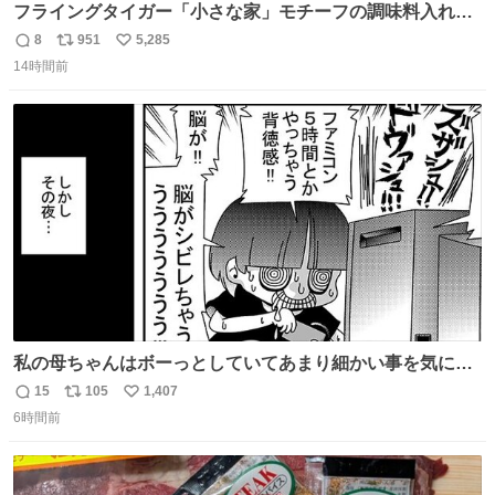
フライングタイガー「小さな家」モチーフの調味料入れ、
並べれば“デンマークの街並み”に ピンク・グリーン・テラ
8
951
5,285
返
リ
い
コッタの全9種 - fashion-press.net/news/149552
14時間前
信
ポ
い
数
ス
ね
ト
数
数
私の母ちゃんはボーっとしていてあまり細かい事を気にし
ません。優秀な人の多い現代の価値観から見ると、あまり
15
105
1,407
返
リ
い
優秀な母親ではないかもしれません。でも、だからこそ、
6時間前
信
ポ
い
私はそういう母親が大好きです。今も昔もすごくリラック
数
ス
ね
スします。「優秀」と「良い」は別なんですよね。 1/2
ト
数
数