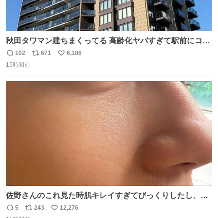
秋田タワマン建ちまくってる 高齢化ヤバすぎて駅前にコン
パクトシティつくって高齢者を住ませる考えらしい 病院も
102
671
6,186
返
リ
い
全部駅前にある
15時間前
信
ポ
い
数
ス
ね
ト
数
数
佐野さんのこれ見た時肌キレイすぎてびっくりしたし、や
はりアイドルって体型･肌管理すごすぎる
5
243
12,276
返
リ
い