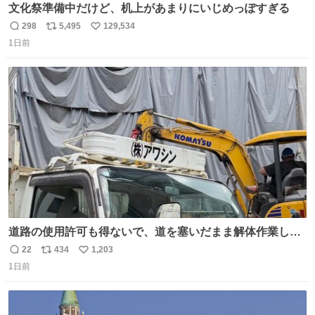
文化祭準備中だけど、机上があまりにいじめっぽすぎる
298
5,495
129,534
返
リ
い
1日前
信
ポ
い
数
ス
ね
ト
数
数
道路の使用許可も得ないで、道を塞いだまま解体作業して
る。 写真を撮ろうとしたら「勝手に写真撮るな馬鹿野郎」
22
434
1,203
返
リ
い
と罵倒されるなど。
1日前
信
ポ
い
数
ス
ね
ト
数