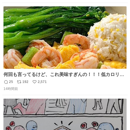
伸べると乗ってきてくれたのでひとまず一緒に帰宅しまし
数
ス
ね
たが、飛ばないということは弱っていらっしゃるのでしょ
ト
数
数
うか…素敵すぎる
何回も言ってるけど、これ美味すぎんの！！！低カロリー
で満足感エグいから一生食べてる😭
25
192
2,571
返
リ
い
14時間前
信
ポ
い
数
ス
ね
ト
数
数