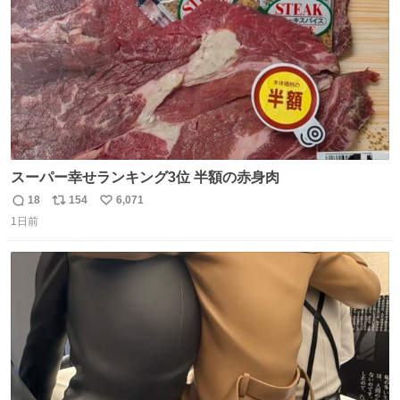
スーパー幸せランキング3位 半額の赤身肉
18
154
6,071
返
リ
い
1日前
信
ポ
い
数
ス
ね
ト
数
数