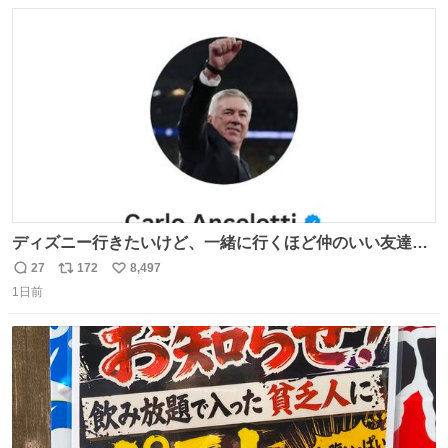
数
ス
ね
ト
数
数
ディズニー行きたいけど、一緒に行くほど仲のいい友達が
居ない… ほんでこれ
27
172
8,497
返
リ
い
1日前
信
ポ
い
数
ス
ね
ト
数
数