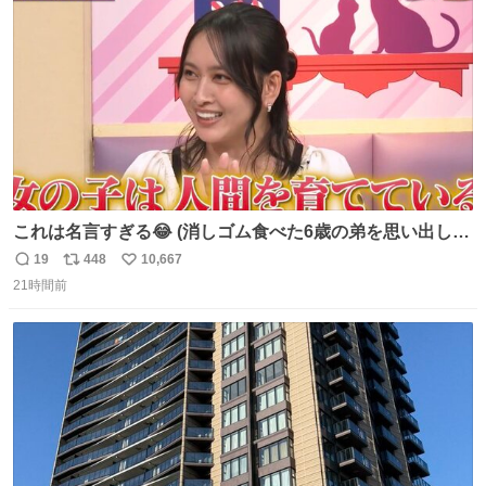
数
これは名言すぎる😂 (消しゴム食べた6歳の弟を思い出しな
がら)
19
448
10,667
返
リ
い
21時間前
信
ポ
い
数
ス
ね
ト
数
数