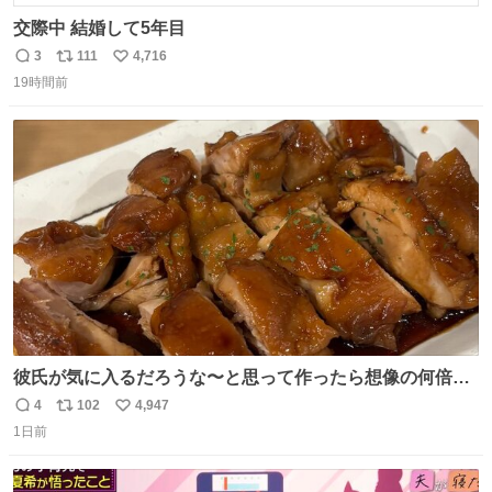
交際中 結婚して5年目
3
111
4,716
返
リ
い
19時間前
信
ポ
い
数
ス
ね
ト
数
数
彼氏が気に入るだろうな〜と思って作ったら想像の何倍も
美味しい美味しい言ってくれて嬉しい
4
102
4,947
返
リ
い
1日前
信
ポ
い
数
ス
ね
ト
数