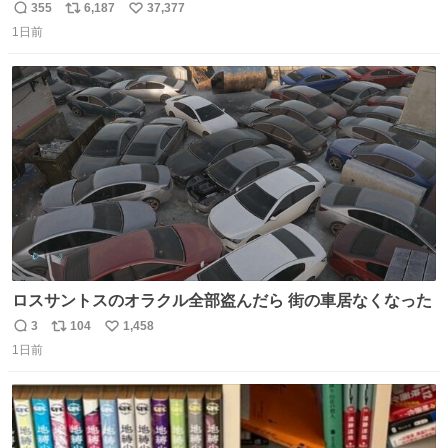
#ドラゴンボール
355
6,187
37,377
返
リ
い
1日前
信
ポ
い
数
ス
ね
ト
数
数
ロスサントスのオラクル全部盗んだら 街の車居なくなった
3
104
1,458
返
リ
い
1日前
信
ポ
い
数
ス
ね
ト
数
数