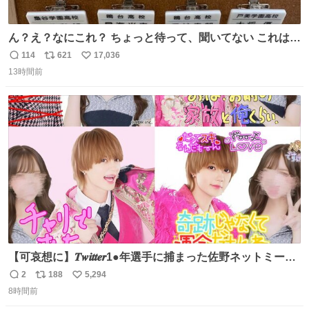
ん？え？なにこれ？ ちょっと待って、聞いてない これは販
売されているのもですか？
114
621
17,036
返
リ
い
13時間前
信
ポ
い
数
ス
ね
ト
数
数
【可哀想に】𝑻𝒘𝒊𝒕𝒕𝒆𝒓1●年選手に捕まった佐野ネットミーム
勇斗さんのコラボプリ
2
188
5,294
返
リ
い
8時間前
信
ポ
い