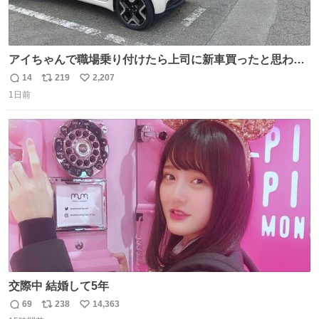
アイちゃんで職場乗り付けたら上司に新車買ったと思われ
たの嬉しすぎる。 20年落ちの車もやりようによっては新車
14
219
2,207
返
リ
い
っぽく見えるってことよ。 令和の車の横に並べても違和感
1日前
信
ポ
い
ない平成18年式です。
数
ス
ね
ト
数
数
交際中 結婚して5年
69
238
14,363
返
リ
い