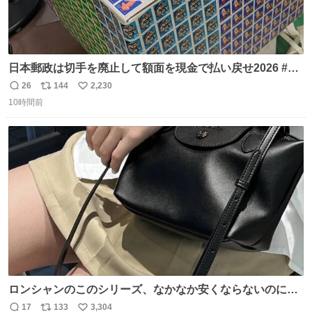
日本郵政は切手を廃止して額面を現金で払い戻せ2026 #日
本郵政 @JapanPostHD_PR
26
144
2,230
返
リ
い
10時間前
信
ポ
い
数
ス
ね
ト
数
数
ロンシャンのこのシリーズ、なかなか安くならないのにセ
ール価格になってる🖤✨レザーなのが反則級にかわいい。
17
133
3,304