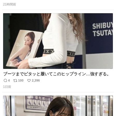
返
リ
い
持ってるだけでコーデが格上げされる。
21時間前
信
ポ
い
数
ス
ね
ト
数
数
ブーツまでピタッと履いてこのヒップライン…強すぎる。
4
100
2,396
返
リ
い
1日前
信
ポ
い
数
ス
ね
ト
数
数