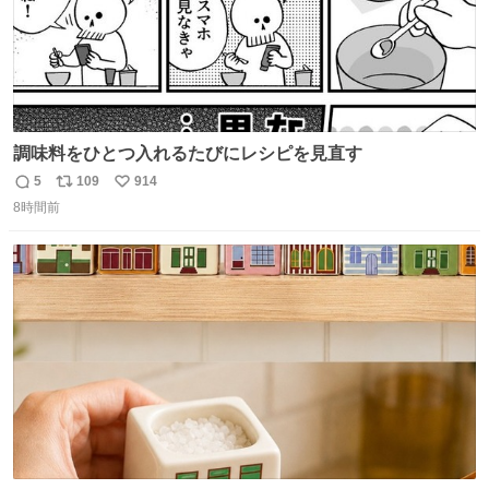
調味料をひとつ入れるたびにレシピを見直す
5
109
914
返
リ
い
8時間前
信
ポ
い
数
ス
ね
ト
数
数