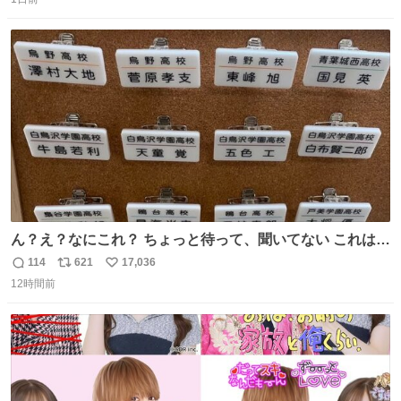
信
ポ
い
数
ス
ね
ト
数
数
ん？え？なにこれ？ ちょっと待って、聞いてない これは販
売されているのもですか？
114
621
17,036
返
リ
い
12時間前
信
ポ
い
数
ス
ね
ト
数
数