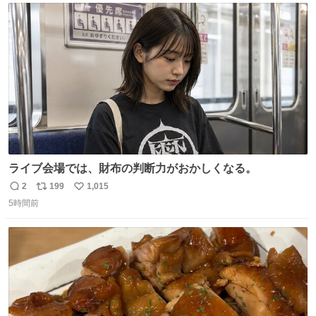
ト
数
数
ライブ会場では、財布の判断力がおかしくなる。
2
199
1,015
返
リ
い
5時間前
信
ポ
い
数
ス
ね
ト
数
数