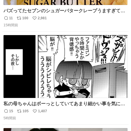
バズってたセブンのシュガーバタークレープうますぎて
7NOWで買い溜め🛒💭
11
100
2,981
返
リ
い
15時間前
信
ポ
い
数
ス
ね
ト
数
数
私の母ちゃんはボーっとしていてあまり細かい事を気にし
ません。優秀な人の多い現代の価値観から見ると、あまり
15
105
1,407
返
リ
い
優秀な母親ではないかもしれません。でも、だからこそ、
5時間前
信
ポ
い
私はそういう母親が大好きです。今も昔もすごくリラック
数
ス
ね