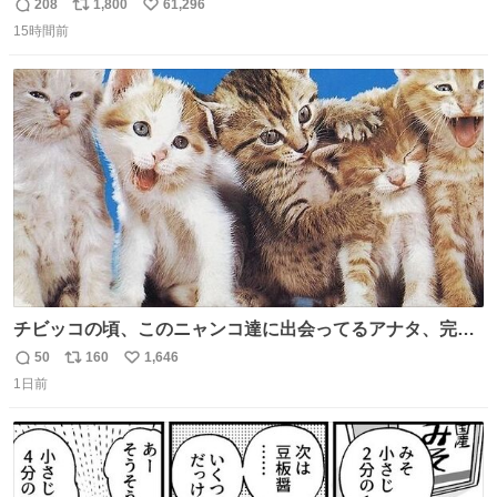
あるため）
208
1,800
61,296
返
リ
い
15時間前
信
ポ
い
数
ス
ね
ト
数
数
チビッコの頃、このニャンコ達に出会ってるアナタ、完全
なる同世代（笑） #70年代 #80年代 #昭和レトロ
50
160
1,646
返
リ
い
1日前
信
ポ
い
数
ス
ね
ト
数
数