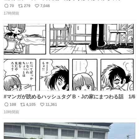
と推定2,3歳の女の子👧🏻をワンオペで連れてるママがいる
70
279
7,046
返
リ
い
のだけども 女の子ずっとママの側から離れない…⁉️ 手を繋
17時間前
信
ポ
い
がなくてもうろちょろしないしママが歩いたらピクミンみ
数
ス
ね
たいにﾄﾃﾄﾃついてってるし逃走しないし脱走しないし逃げ
ト
数
数
ないし走ら文字数
#マンガが読めるハッシュタグ B・Jの家にまつわる話 1/6
108
4,105
11,361
返
リ
い
10時間前
信
ポ
い
数
ス
ね
ト
数
数