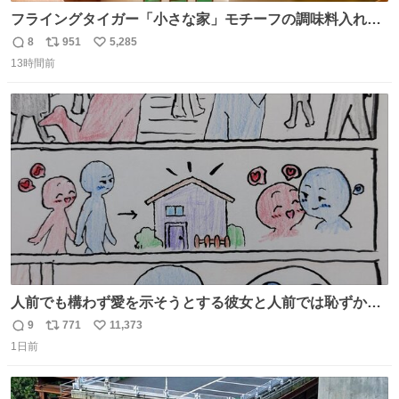
フライングタイガー「小さな家」モチーフの調味料入れ、
並べれば“デンマークの街並み”に ピンク・グリーン・テラ
8
951
5,285
返
リ
い
コッタの全9種 - fashion-press.net/news/149552
13時間前
信
ポ
い
数
ス
ね
ト
数
数
人前でも構わず愛を示そうとする彼女と人前では恥ずかし
いけど彼女を死ぬほど愛している彼氏 同士いませんか✋️
9
771
11,373
返
リ
い
1日前
信
ポ
い
数
ス
ね
ト
数