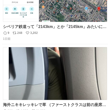
シベリア鉄道って「2143km」とか「2145km」みたいに、
モスクワからの距離名そのままの駅名があるんですね。
9
248
3,202
返
リ
い
1日前
信
ポ
い
数
ス
ね
ト
数
数
海外ニキキレッキレで草 （ファーストクラスは前の座席で