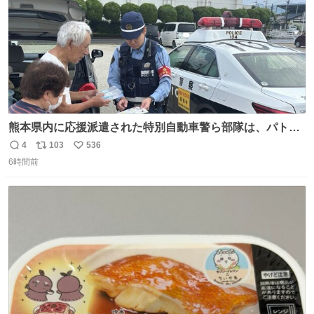
熊本県内に応援派遣された特別自動車警ら部隊は、パトロ
ールを通じて車中泊者への声掛けも行っています。写真
4
103
536
返
リ
い
は、福岡県警察の特別自動車警ら部隊が八代警察署管内の
6時間前
信
ポ
い
車中泊者に対して、熱中症について注意喚起する様子で
数
ス
ね
す。こまめな水分・塩分補給を行ってください。 #令和８
ト
数
数
年熊本地震 #福岡県警察