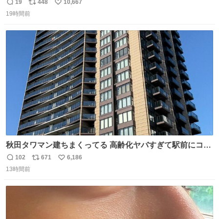
がら)
19
448
10,667
返
リ
い
19時間前
信
ポ
い
数
ス
ね
ト
数
数
秋田タワマン建ちまくってる 高齢化ヤバすぎて駅前にコン
パクトシティつくって高齢者を住ませる考えらしい 病院も
102
671
6,186
返
リ
い
全部駅前にある
13時間前
信
ポ
い
数
ス
ね
ト
数
数