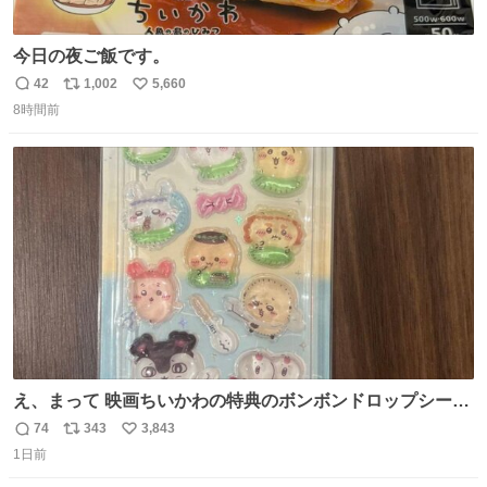
今日の夜ご飯です。
42
1,002
5,660
返
リ
い
8時間前
信
ポ
い
数
ス
ね
ト
数
数
え、まって 映画ちいかわの特典のボンボンドロップシール
もうメルカリにでてるやん #ちいかわ
74
343
3,843
返
リ
い
1日前
信
ポ
い
数
ス
ね