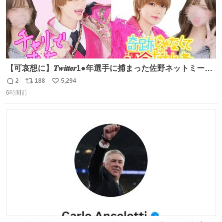
【可哀想に】𝑻𝒘𝒊𝒕𝒕𝒆𝒓1●年選手に捕まった佐野ネットミーム
勇斗さんのコラボプリ
2
188
5,294
返
リ
い
6時間前
信
ポ
い
数
ス
ね
ト
数
数