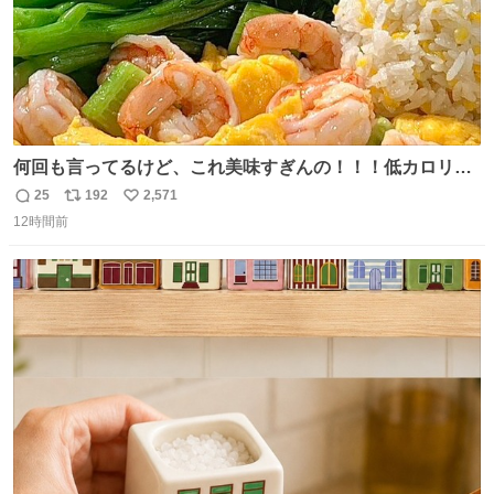
何回も言ってるけど、これ美味すぎんの！！！低カロリー
で満足感エグいから一生食べてる😭
25
192
2,571
返
リ
い
12時間前
信
ポ
い
数
ス
ね
ト
数
数