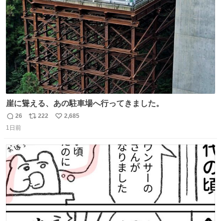
数
崖に聳える、あの駐車場へ行ってきました。
26
222
2,685
返
リ
い
1日前
信
ポ
い
数
ス
ね
ト
数
数