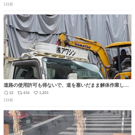
1日前
信
ポ
い
数
ス
ね
ト
数
数
道路の使用許可も得ないで、道を塞いだまま解体作業して
る。 写真を撮ろうとしたら「勝手に写真撮るな馬鹿野郎」
22
434
1,203
返
リ
い
と罵倒されるなど。
1日前
信
ポ
い
数
ス
ね
ト
数
数