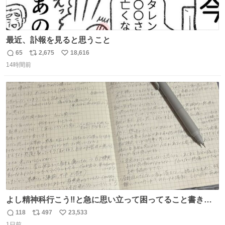
最近、訃報を見ると思うこと
65
2,675
18,616
返
リ
い
14時間前
信
ポ
い
数
ス
ね
ト
数
数
よし精神科行こう‼️と急に思い立って困ってること書き出
してたらペン止まらなくなってすごい勢いで埋まってワロ
118
497
23,533
返
リ
い
タ
1日前