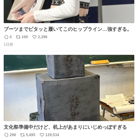
ブーツまでピタッと履いてこのヒップライン…強すぎる。
4
100
2,396
返
リ
い
1日前
信
ポ
い
数
ス
ね
ト
数
数
文化祭準備中だけど、机上があまりにいじめっぽすぎる
298
5,495
129,534
返
リ
い