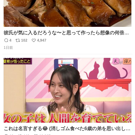
彼氏が気に入るだろうな〜と思って作ったら想像の何倍も
美味しい美味しい言ってくれて嬉しい
4
102
4,947
返
リ
い
1日前
信
ポ
い
数
ス
ね
ト
数
数
これは名言すぎる😂 (消しゴム食べた6歳の弟を思い出しな