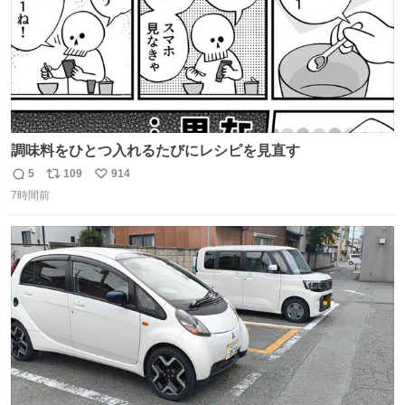
調味料をひとつ入れるたびにレシピを見直す
5
109
914
返
リ
い
7時間前
信
ポ
い
数
ス
ね
ト
数
数