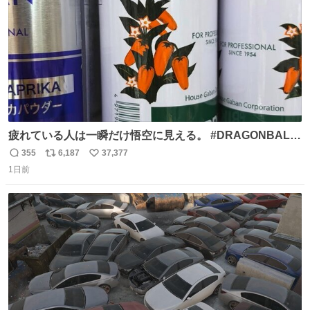
疲れている人は一瞬だけ悟空に見える。 #DRAGONBALL
#ドラゴンボール
355
6,187
37,377
返
リ
い
1日前
信
ポ
い
数
ス
ね
ト
数
数