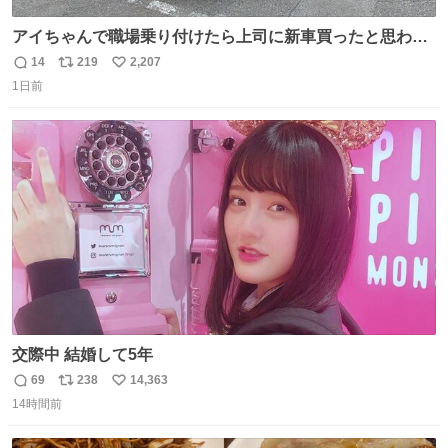
アイちゃんで職場乗り付けたら上司に新車買ったと思われ
たの嬉しすぎる。 20年落ちの車もやりようによっては新車
14
219
2,207
返
リ
い
っぽく見えるってことよ。 令和の車の横に並べても違和感
1日前
信
ポ
い
ない平成18年式です。
数
ス
ね
ト
数
数
交際中 結婚して5年
69
238
14,363
返
リ
い
14時間前
信
ポ
い
数
ス
ね