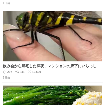
1日前
信
ポ
い
数
ス
ね
ト
数
数
飲み会から帰宅した深夜、マンションの廊下にいらっしゃ
ったオニヤンマ様 まさかこんな都会でお会いできるなんて
297
841
19,509
返
リ
い
思っておらず大興奮しております かっこよすぎる 指を差し
1日前
信
ポ
い
伸べると乗ってきてくれたのでひとまず一緒に帰宅しまし
数
ス
ね
たが、飛ばないということは弱っていらっしゃるのでしょ
ト
数
数
うか…素敵すぎる