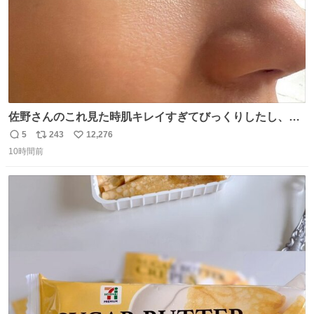
佐野さんのこれ見た時肌キレイすぎてびっくりしたし、や
はりアイドルって体型･肌管理すごすぎる
5
243
12,276
返
リ
い
10時間前
信
ポ
い
数
ス
ね
ト
数
数