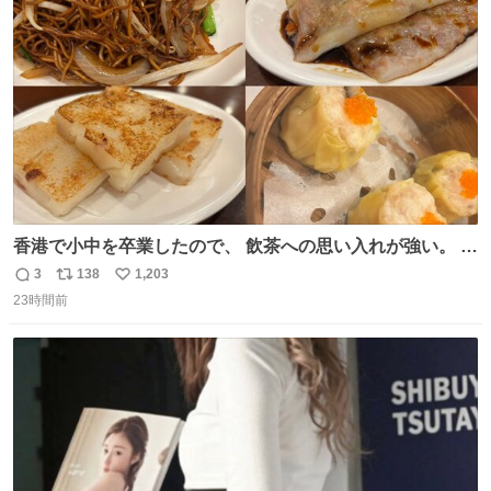
ト
数
数
香港で小中を卒業したので、 飲茶への思い入れが強い。 常
に現地の味を探している。 横浜中華街まで行き、店を厳選
3
138
1,203
返
リ
い
すれば流石に出会えるけど、もっと近場で気軽に行ける店
23時間前
信
ポ
い
はないか。 代々木にあった。 多少違うかなというのもあっ
数
ス
ね
たけど、 総合的には満足。
ト
数
数