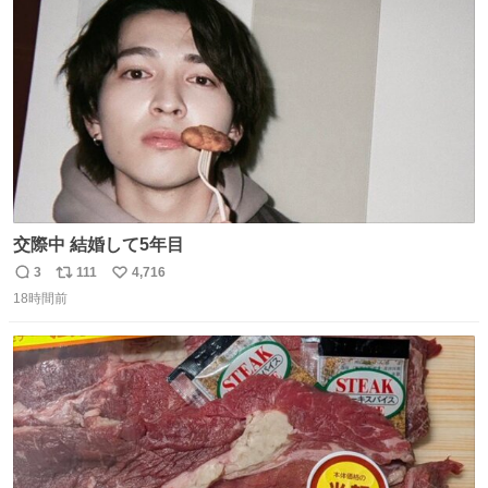
スします。「優秀」と「良い」は別なんですよね。 1/2
ト
数
数
交際中 結婚して5年目
3
111
4,716
返
リ
い
18時間前
信
ポ
い
数
ス
ね
ト
数
数