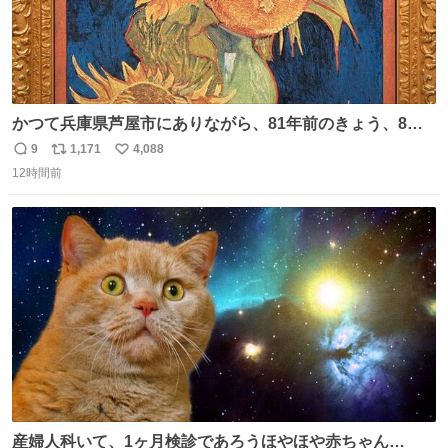
かつて兵庫県芦屋市にありながら、81年前のきょう、8月6
日の阪神大空襲の折に残念ながら焼失した、 #ゴッホ の幻
9
1,171
4,088
返
リ
い
の「 #ヒマワリ 」。 当館は、東京都にある武者小路実篤記
12時間前
信
ポ
い
念館にご協力いただき、当時発行されたカラー印刷画集よ
数
ス
ね
り陶板で原寸大に再現し、2014年より展示しています。 #
ト
数
数
大塚国際美術館
産婦人科いて、1ヶ月検診であろうほやほや赤ちゃん👩‍🍼