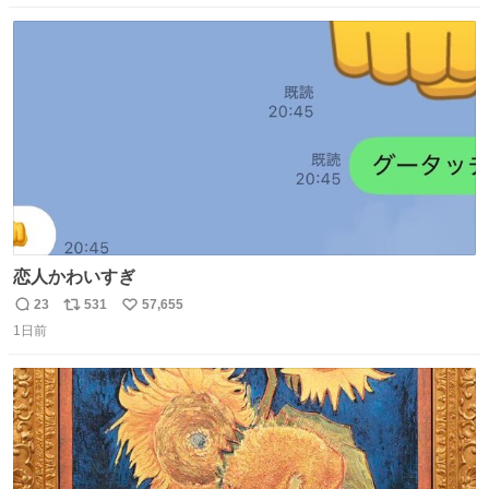
数
ス
ね
ト
数
数
恋人かわいすぎ
23
531
57,655
返
リ
い
1日前
信
ポ
い
数
ス
ね
ト
数
数