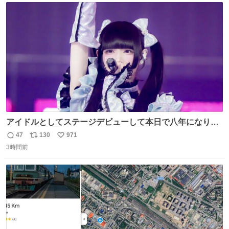
ト
数
数
アイドルとしてステージデビューして本日で八年になりま
した。これからもここに居続けられますように❤︎
47
130
971
返
リ
い
3時間前
信
ポ
い
数
ス
ね
ト
数
数