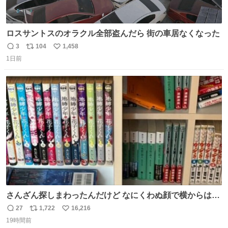
ロスサントスのオラクル全部盗んだら 街の車居なくなった
3
104
1,458
返
リ
い
1日前
信
ポ
い
数
ス
ね
ト
数
数
さんざん探しまわったんだけど なにくわぬ顔で横からはえ
てた
27
1,722
16,216
返
リ
い
19時間前
信
ポ
い