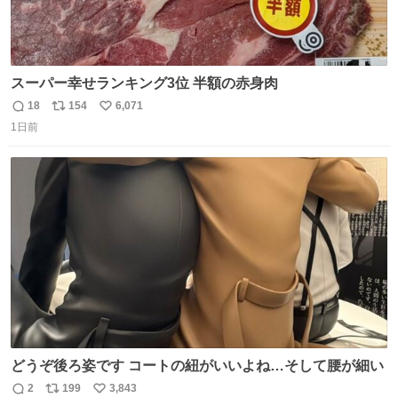
スーパー幸せランキング3位 半額の赤身肉
18
154
6,071
返
リ
い
1日前
信
ポ
い
数
ス
ね
ト
数
数
どうぞ後ろ姿です コートの紐がいいよね…そして腰が細い
2
199
3,843
返
リ
い