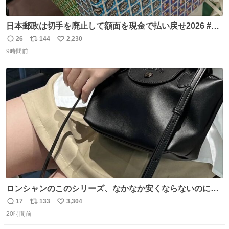
日本郵政は切手を廃止して額面を現金で払い戻せ2026 #日
本郵政 @JapanPostHD_PR
26
144
2,230
返
リ
い
9時間前
信
ポ
い
数
ス
ね
ト
数
数
ロンシャンのこのシリーズ、なかなか安くならないのにセ
ール価格になってる🖤✨レザーなのが反則級にかわいい。
17
133
3,304
返
リ
い
持ってるだけでコーデが格上げされる。
20時間前
信
ポ
い
数
ス
ね