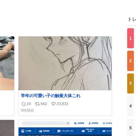
ト
1
2
3
学年の可愛い子の触覚大体これ
24
662
23,933
4
返
リ
い
9時間前
信
ポ
い
数
ス
ね
ト
数
5
数