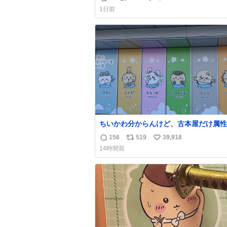
返
リ
い
1日前
信
ポ
い
数
ス
ね
ト
数
数
ちいかわ分からんけど、古本屋だけ属性
前になってるのはどういうこと？
156
519
39,918
返
リ
い
14時間前
信
ポ
い
数
ス
ね
ト
数
数