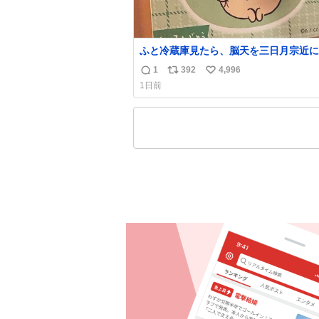
ふと冷蔵庫見たら、脳天を三日月宗近に
刺されてるくりまんじゅうパイセンが
1
392
4,996
返
リ
い
1日前
信
ポ
い
数
ス
ね
ト
数
数