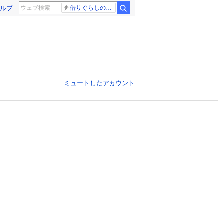
ルプ
借りぐらしのアリエッティ 耳をすませば
ミュートしたアカウント