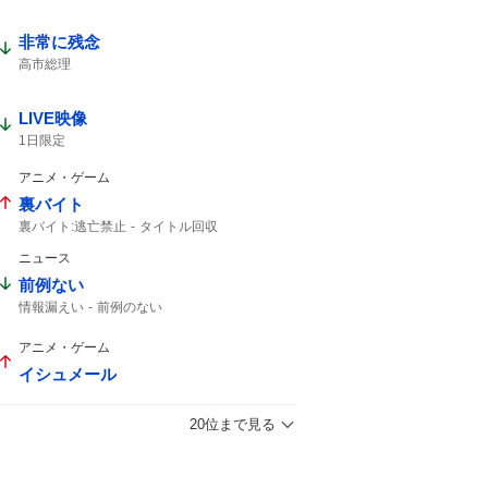
非常に残念
高市総理
LIVE映像
1日限定
アニメ・ゲーム
裏バイト
裏バイト:逃亡禁止
タイトル回収
マンガワン
ニュース
前例ない
情報漏えい
前例のない
アニメ・ゲーム
イシュメール
20位まで見る