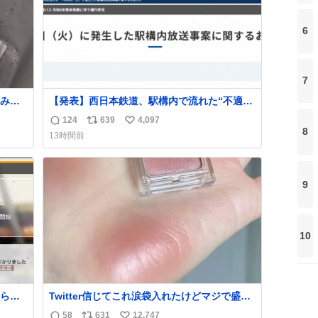
6
7
みた
【発表】西日本鉄道、駅構内で流れた“不適切
いと思
音声”に声明「被害届も検討」
124
639
4,097
返
リ
い
news.livedoor.com/article/detail… 4日に西
8
13時間前
鉄福岡（天神）駅および薬院駅で発生した駅
信
ポ
い
構内放送事案について声明を公表した。「第
数
ス
ね
三者によって駅構内放送設備に外部から不正
ト
数
に音声が流された可能性も含めて確認を実
9
数
施」と説明した。
10
られ
Twitter信じてこれ涙袋入れたけどマジで盛れ
た…ありがとう…
58
631
12,747