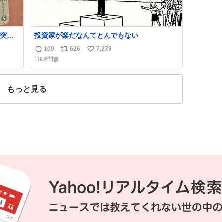
突き
投資家が楽だなんてとんでもない
109
626
7,278
返
リ
い
18時間前
信
ポ
い
数
ス
ね
ト
数
もっと見る
数