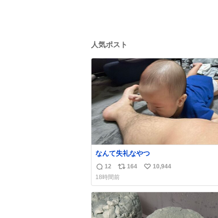
人気ポスト
なんて失礼なやつ
12
164
10,944
返
リ
い
18時間前
信
ポ
い
数
ス
ね
ト
数
数