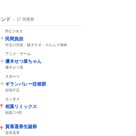
レンド
17:30
更新
ITビジネス
民間負担
外交の失敗
騒ぎすぎ
ホルムズ海峡
アニメ・ゲーム
優木せつ菜ちゃん
優木せつ菜
スポーツ
ギランバレー症候群
加熱不足
エンタメ
相葉リミックス
相葉◎×部
賀喜遥香生誕祭
賀喜遥香