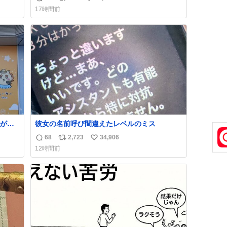
返
リ
い
17時間前
信
ポ
い
数
ス
ね
ト
数
数
が名
彼女の名前呼び間違えたレベルのミス
68
2,723
34,906
返
リ
い
12時間前
信
ポ
い
数
ス
ね
ト
数
数