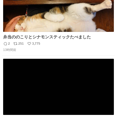
弁当ののこりとシナモンスティックたべました
2
251
3,775
返
リ
い
13時間前
信
ポ
い
数
ス
ね
ト
数
数