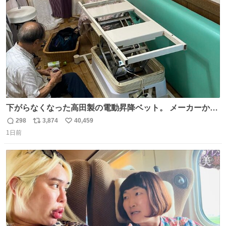
数
下がらなくなった高田製の電動昇降ベット。 メーカーから
は、完全に見放されたんですが、 見事に85歳の父が治しま
298
3,874
40,459
返
リ
い
した。 うちの父は、トヨタカローラのボディをオート生産
1日前
信
ポ
い
する、工業ロボットの製作者なんですが、 父が電動ベット
数
ス
ね
の配線をハンダで修理している横で、
ト
数
数