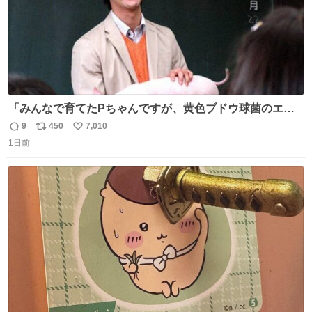
「みんなで育てたPちゃんですが、黄色ブドウ球菌のエン
テロトキシン（耐熱性毒素）が検出されたので、議論する
9
450
7,010
返
リ
い
までもなく処分が決まりました」
1日前
信
ポ
い
数
ス
ね
ト
数
数