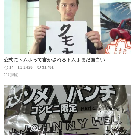
公式にトムホって書かされるトムホまだ面白い
14
1,629
31,491
返
リ
い
21時間前
信
ポ
い
数
ス
ね
ト
数
数