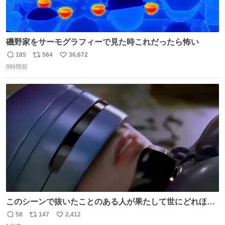
磯野家をサーモグラフィーで見た時これだったら怖い
185
564
36,672
返
リ
い
8時間前
信
ポ
い
数
ス
ね
ト
数
数
このシーンで抜いたことのある人が果たして世にどれほど
いることか このアカウントに辿り着いた皆さんとは、ロボ
58
147
2,412
返
リ
い