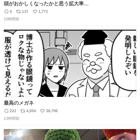
頭がおかしくなったかと思う拡大率
https://t.co/n1bPnS7x1h
4
137
1,771
返
リ
い
10時間前
信
ポ
い
数
ス
ね
ト
数
数
最高のメガネ
222
4,504
38,790
返
リ
い
13時間前
信
ポ
い
数
ス
ね
ト
数