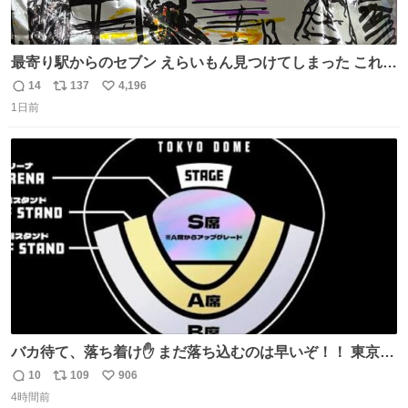
最寄り駅からのセブン えらいもん見つけてしまった これ売
ってくれへんかな… #浅井健一 #ポテチ #ロックの名盤
14
137
4,196
返
リ
い
1日前
信
ポ
い
数
ス
ね
ト
数
数
バカ待て、落ち着け✋ まだ落ち込むのは早いぞ！！ 東京ド
ームの最大キャパ5.5万人に対して席数の配分はだいたい S
10
109
906
返
リ
い
席（アリーナ）：約1.4万人 A席（1階スタンド）：約2.5万
4時間前
信
ポ
い