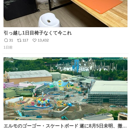
引っ越し1日目椅子なくて今これ
31
117
13,432
返
リ
い
1日前
信
ポ
い
数
ス
ね
ト
数
数
エルモのゴーゴー・スケートボード 遂に8月5日未明、撤