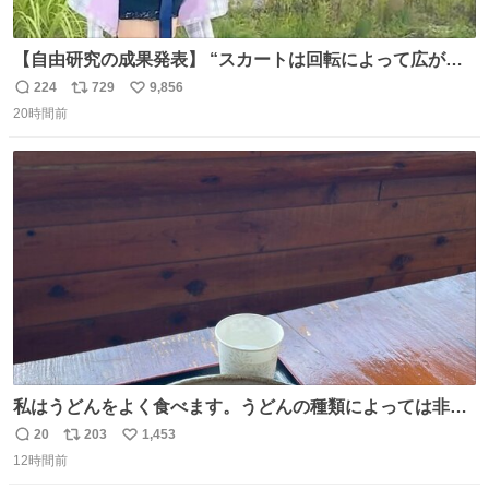
【自由研究の成果発表】 “スカートは回転によって広がる
が、岡澤恋によって270°までなら広がらずに回転が可能な
224
729
9,856
返
リ
い
ことが証明された！”
20時間前
信
ポ
い
数
ス
ね
ト
数
数
私はうどんをよく食べます。うどんの種類によっては非常
食にもなります。生うどんは消費期限が短く、冷凍うどん
20
203
1,453
返
リ
い
は長持ちする代わりに停電に弱いので、乾麺タイプのうど
12時間前
信
ポ
い
んなら水分が少なく長期保存するのにおすすめです。アル