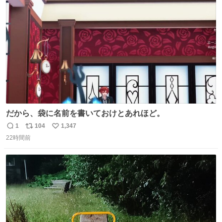
ト
数
数
だから、袋に名前を書いておけとあれほど。
1
104
1,347
返
リ
い
22時間前
信
ポ
い
数
ス
ね
ト
数
数