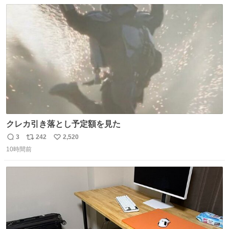
数
ス
ね
ファ化米や缶詰など、色々な非常食がありますが、うどん
ト
数
数
もいかがでしょうか？
クレカ引き落とし予定額を見た
3
242
2,520
返
リ
い
10時間前
信
ポ
い
数
ス
ね
ト
数
数