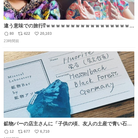
違う意味での旅行⁉️ｗｗｗｗｗｗｗｗｗｗｗｗｗｗｗｗｗｗ
ｗ
80
422
20,103
返
リ
い
23時間前
信
ポ
い
数
ス
ね
ト
数
数
鉱物バーの店主さんに「子供の頃、友人の土産で青い石を
貰って、それがすごく気に入ってたのに、いつかの引越し
12
677
6,710
返
リ
い