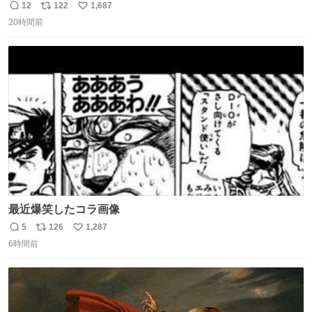
去… ←4日朝 5日朝→ #USJファン #ワンダーランド
12
122
1,687
返
リ
い
20時間前
信
ポ
い
数
ス
ね
ト
数
数
最近爆笑したコラ画像
5
126
1,287
返
リ
い
6時間前
信
ポ
い
数
ス
ね
ト
数
数