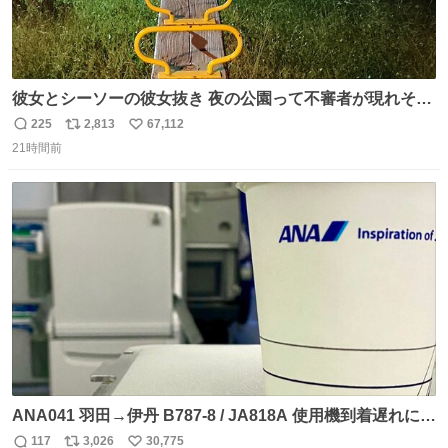
彼女とシーソーの彼女抜き 夜の公園って不審者が現れそう
で怖いんだよな
225
2,813
67,112
返
リ
い
21時間前
信
ポ
い
数
ス
ね
ト
数
数
ANA041 羽田→伊丹 B787-8 / JA818A 使用機到着遅れにつ
き 「安全に支障ない範囲で1分1秒でも遅延回復に努めてお
117
3,026
30,775