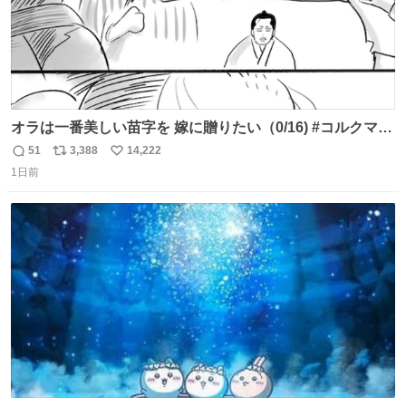
オラは一番美しい苗字を 嫁に贈りたい（0/16) #コルクマン
ガ専科
51
3,388
14,222
返
リ
い
1日前
信
ポ
い
数
ス
ね
ト
数
数