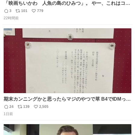
「映画ちいかわ 人魚の島のひみつ」。 やー、これはコワ
イ、コワイ、映画でした。 可愛い夏休みのアニメで、「七
3
101
779
返
リ
い
人の侍」なのかと観ていたら… 相容れぬ者同士の対立と相
22時間前
信
ポ
い
克。 傍観者の罪… 罪から逃れることのできない恐怖… 復
数
ス
ね
讐の妄執… 娯楽映画、ファミリー映画と思ったら、大やけ
ト
数
数
どします。
期末カンニングかと思ったらマジのやつで草 B4でIDMって
ことはおそらく就職だし、内定取り消し？ それと夏休み期
24
139
2,505
返
リ
い
間の停学って無意味じゃね？
1日前
信
ポ
い
数
ス
ね
ト
数
数