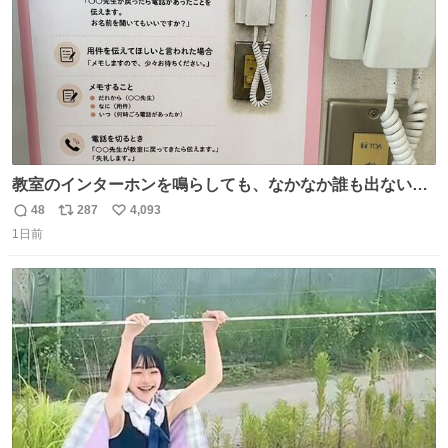
教室のインターホンを鳴らしても、なかなか誰も出ないこ
とがあります…。 もしかすると「電話の出方」に困ってい
48
287
4,093
返
リ
い
るのかもしれません。 そこで「何を話せばいいか」が見え
1日前
信
ポ
い
る手引きを用意して、安心して電話に出られるようにしま
数
ス
ね
す。 インターホンの応対も大切なコミュニケーションの学
ト
数
数
びです。