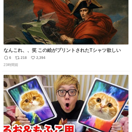
なんこれ、、笑 この絵がプリントされたTシャツ欲しい
6
218
2,394
返
リ
い
23時間前
信
ポ
い
数
ス
ね
ト
数
数