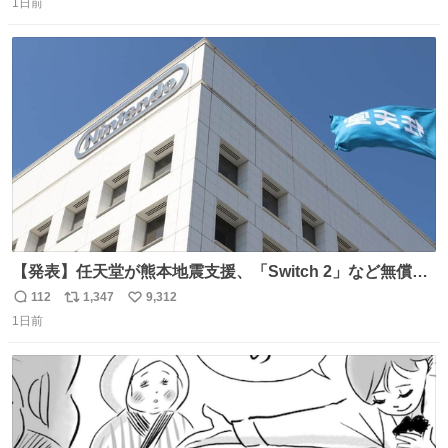
コップ2についてこれからもぜひ語り合っていきたい
1日前
信
ポ
い
数
ス
ね
ト
数
数
【発表】任天堂が熊本地震支援、「Switch 2」など無償修
理へ 保証切れでも対象 news.livedoor.com/article/detail…
112
1,347
9,312
返
リ
い
任天堂が令和8年熊本地震の被災者支援として、災害救助
1日前
信
ポ
い
法適用地域からの同社製品の修理について、27年2月1日ま
数
ス
ね
で無償で対応すると発表した。「Switch 2」や「Switch」
ト
数
数
「Joy-Con」などが対象。