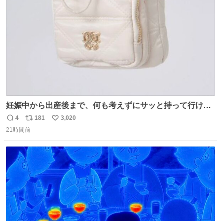
数
妊娠中から出産後まで、何も考えずにサッと持って行ける
ようなショルダーバッグが欲しいな〜と思っていたのだけ
4
181
3,020
返
リ
い
ど snidelでめちゃくちゃピッタリなものを見つけたので買
21時間前
信
ポ
い
った！✨ スマホと小物とペットボトルが入るの最高すぎる
数
ス
ね
🥹 しかもスマホ入れ独立してるしファスナーない！地味に
ト
数
数
嬉しいやつ！！！