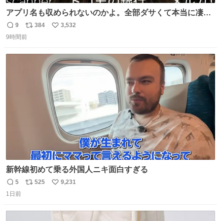
アプリ名も収められないのかよ。全部ダサくて本当に凄
い。 https://t.co/LemyLGyVkR
9
384
3,532
返
リ
い
9時間前
信
ポ
い
数
ス
ね
ト
数
数
新幹線初めて乗る外国人ニキ面白すぎる
5
525
9,231
返
リ
い
1日前
信
ポ
い
数
ス
ね
ト
数