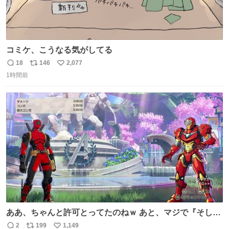
コミケ、こうなる気がしてる
18
146
2,077
返
リ
い
1時間前
信
ポ
い
数
ス
ね
ト
数
数
ああ、ちゃんと許可とってたのねｗ あと、マジで『そして
時は動き出す』って言ってて草オブ草
2
199
1,149