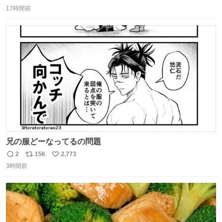
返
リ
い
17時間前
信
ポ
い
数
ス
ね
ト
数
数
兄の服どーなってるの問題
2
156
2,773
返
リ
い
3時間前
信
ポ
い
数
ス
ね
ト
数
数