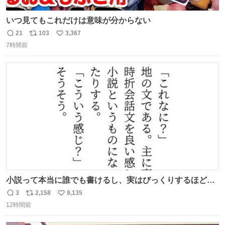
いつ見てもこれだけは意味が分からない
21
103
3,367
返
リ
い
7時間前
信
ポ
い
数
ス
ね
ト
数
数
小説って本当に誰でも書けるし、実はびっくりするほど自
由だし、みんなもっと好きに文字で遊べばいいんじゃない
3
2,158
9,135
返
リ
い
かなって思うよ〜
12時間前
信
ポ
い
数
ス
ね