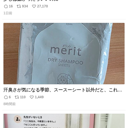
16
934
27,170
返
リ
い
1日前
信
ポ
い
数
ス
ね
ト
数
数
汗臭さが気になる季節、スースーシート以外だと、これが
とにかくスッキリする。2年くらい前に #生活は踊る で紹
6
110
1,449
返
リ
い
介したやつ。おじさんにもおばさんにもオススメだ。ドラ
8時間前
信
ポ
い
ストに売ってるぞ。ドライシャンプーって書いてあるけど
数
ス
ね
汗拭きシートみたいなもの。耳裏襟足首筋がんがん拭いて
ト
数
数
汗臭不安を解消。