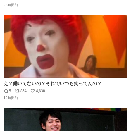
返
リ
い
ります」と機長の気合い十分！ が、フライトは順調に進み
23時間前
信
ポ
い
すぎ… 「飛ばしすぎたせいか現在奈良県上空での待機を命
数
ス
ね
じられております」 でコンソメスープ吹き出しそうになり
ト
数
数
ましたw
え？働いてないの？それでいつも笑ってんの？
5
854
4,638
返
リ
い
12時間前
信
ポ
い
数
ス
ね
ト
数
数