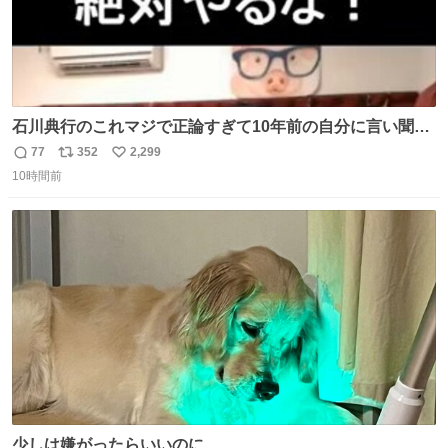
石川典行のこれマジで正論すぎて10年前の自分に言い聞か
せたい
77
352
2,299
返
リ
い
10時間前
信
ポ
い
数
ス
ね
ト
数
数
少しは嫌がったらいいのに