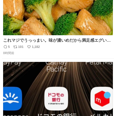
これマジでうっっまい。味が濃いめだから満足感エグいし
1週間で3キロ痩せた😭
5
101
1,182
返
リ
い
8時間前
信
ポ
い
数
ス
ね
ト
数
数