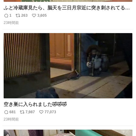
ふと冷蔵庫見たら、脳天を三日月宗近に突き刺されてるく
りまんじゅうパイセンが
1
263
3,605
返
リ
い
23時間前
信
ポ
い
数
ス
ね
ト
数
数
空き巣に入られました🤣🤣🤣
681
7,987
77,073
返
リ
い
23時間前
信
ポ
い
数
ス
ね
ト
数