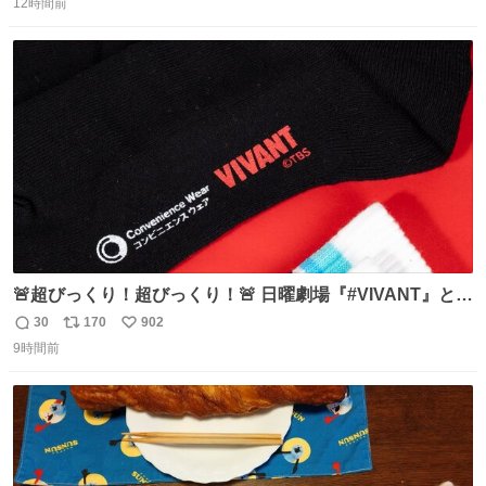
で無くしてしまった」という話をしたら、 「お土産で買っ
12時間前
信
ポ
い
てきたくらいの価格感なら、ドイツの黒い森のフローライ
数
ス
ね
トかな…」と当たりつけてもらった。確かにこんな感じだ
ト
数
数
った気がする 凄い
🚨超びっくり！超びっくり！🚨 日曜劇場『#VIVANT』と
ファミマの #コンビニエンスウェア がコラボ！ 🧦ラインソ
30
170
902
返
リ
い
ックス 🟦今治タオルハンカチ 「いいね」「保存」してファ
9時間前
信
ポ
い
ミマへGO👀
数
ス
ね
ト
数
数