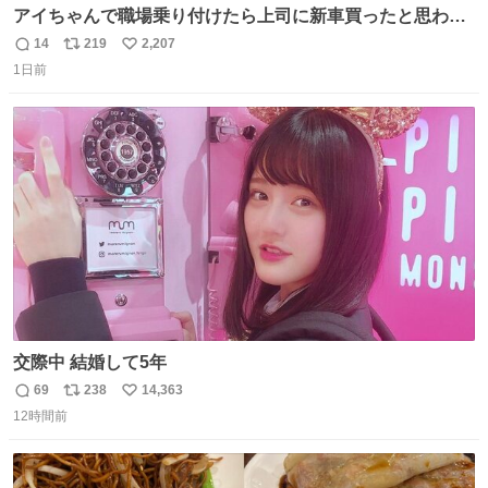
アイちゃんで職場乗り付けたら上司に新車買ったと思われ
たの嬉しすぎる。 20年落ちの車もやりようによっては新車
14
219
2,207
返
リ
い
っぽく見えるってことよ。 令和の車の横に並べても違和感
1日前
信
ポ
い
ない平成18年式です。
数
ス
ね
ト
数
数
交際中 結婚して5年
69
238
14,363
返
リ
い
12時間前
信
ポ
い
数
ス
ね
ト
数