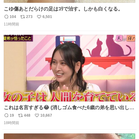
こゆ傷あとだらけの足はｺﾘで治す。しかも白くなる。
104
273
6,501
返
リ
い
11時間前
信
ポ
い
数
ス
ね
ト
数
数
これは名言すぎる😂 (消しゴム食べた6歳の弟を思い出しな
がら)
19
448
10,667
返
リ
い
18時間前
信
ポ
い
数
ス
ね
ト
数