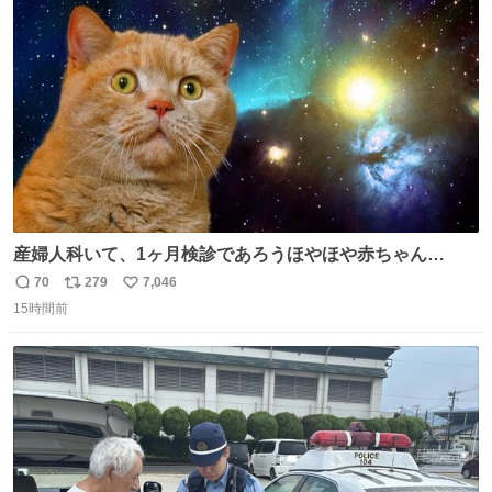
ト
数
数
産婦人科いて、1ヶ月検診であろうほやほや赤ちゃん👩‍🍼
と推定2,3歳の女の子👧🏻をワンオペで連れてるママがいる
70
279
7,046
返
リ
い
のだけども 女の子ずっとママの側から離れない…⁉️ 手を繋
15時間前
信
ポ
い
がなくてもうろちょろしないしママが歩いたらピクミンみ
数
ス
ね
たいにﾄﾃﾄﾃついてってるし逃走しないし脱走しないし逃げ
ト
数
数
ないし走ら文字数