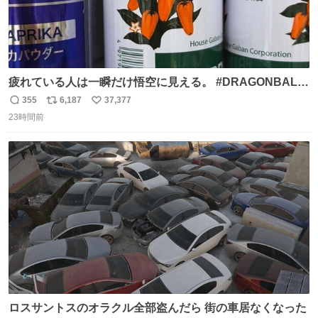
疲れている人は一瞬だけ悟空に見える。 #DRAGONBALL
#ドラゴンボール
355
6,187
37,377
返
リ
い
23時間前
信
ポ
い
数
ス
ね
ト
数
数
ロスサントスのオラクル全部盗んだら 街の車居なくなった