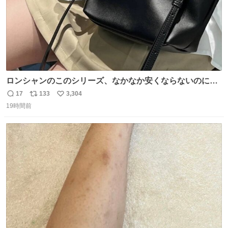
ロンシャンのこのシリーズ、なかなか安くならないのにセ
ール価格になってる🖤✨レザーなのが反則級にかわいい。
17
133
3,304
返
リ
い
持ってるだけでコーデが格上げされる。
19時間前
信
ポ
い
数
ス
ね
ト
数
数