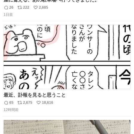
26
222
2,685
返
リ
い
1日前
信
ポ
い
数
ス
ね
ト
数
数
最近、訃報を見ると思うこと
65
2,675
18,616
返
リ
い
12時間前
信
ポ
い
数
ス
ね
ト
数
数