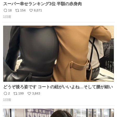
スーパー幸せランキング3位 半額の赤身肉
18
154
6,071
返
リ
い
1日前
信
ポ
い
数
ス
ね
ト
数
数
どうぞ後ろ姿です コートの紐がいいよね…そして腰が細い
2
199
3,843
返
リ
い
1日前
信
ポ
い
数
ス
ね
ト
数