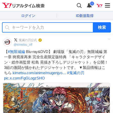
i
ログイン
ID新規取得
検索
鬼滅の刃公式
@
kimetsu_off
【
#
無限城編
Blu-ray&DVD】 劇場版「鬼滅の刃」無限城編 第
一章 猗窩座再来 完全生産限定版特典 「キャラクターデザイ
ン・総作画監督 松島 晃描き下ろしデジジャケット」を公開！
3組の激闘が描かれたデジジャケットです。 ▼製品情報はこ
ちら
kimetsu.com/anime/mugenjyo…
#
鬼滅の刃
pic.x.com/FgGLogzSHO