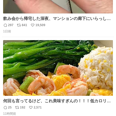
飲み会から帰宅した深夜、マンションの廊下にいらっしゃ
ったオニヤンマ様 まさかこんな都会でお会いできるなんて
297
841
19,509
返
リ
い
思っておらず大興奮しております かっこよすぎる 指を差し
1日前
信
ポ
い
伸べると乗ってきてくれたのでひとまず一緒に帰宅しまし
数
ス
ね
たが、飛ばないということは弱っていらっしゃるのでしょ
ト
数
数
うか…素敵すぎる
何回も言ってるけど、これ美味すぎんの！！！低カロリー
で満足感エグいから一生食べてる😭
25
192
2,571
返
リ
い
11時間前
信
ポ
い