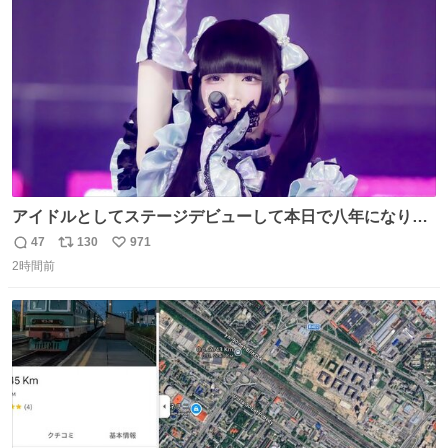
数
アイドルとしてステージデビューして本日で八年になりま
した。これからもここに居続けられますように❤︎
47
130
971
返
リ
い
2時間前
信
ポ
い
数
ス
ね
ト
数
数