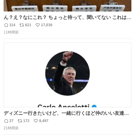
ん？え？なにこれ？ ちょっと待って、聞いてない これは販
売されているのもですか？
114
621
17,036
返
リ
い
11時間前
信
ポ
い
数
ス
ね
ト
数
数
ディズニー行きたいけど、一緒に行くほど仲のいい友達が
居ない… ほんでこれ
27
172
8,497
返
リ
い
21時間前
信
ポ
い