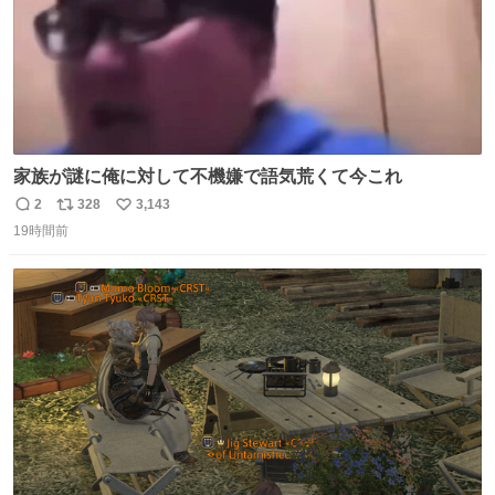
家族が謎に俺に対して不機嫌で語気荒くて今これ
2
328
3,143
返
リ
い
19時間前
信
ポ
い
数
ス
ね
ト
数
数