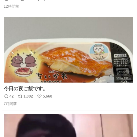
返
リ
い
全部駅前にある
12時間前
信
ポ
い
数
ス
ね
ト
数
数
今日の夜ご飯です。
42
1,002
5,660
返
リ
い
7時間前
信
ポ
い
数
ス
ね
ト
数
数