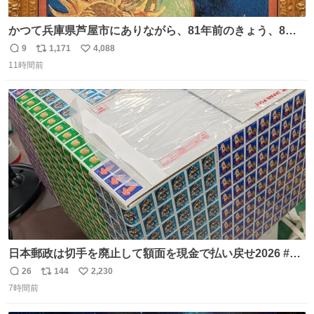
かつて兵庫県芦屋市にありながら、81年前のきょう、8月6
日の阪神大空襲の折に残念ながら焼失した、 #ゴッホ の幻
9
1,171
4,088
返
リ
い
の「 #ヒマワリ 」。 当館は、東京都にある武者小路実篤記
11時間前
信
ポ
い
念館にご協力いただき、当時発行されたカラー印刷画集よ
数
ス
ね
り陶板で原寸大に再現し、2014年より展示しています。 #
ト
数
数
大塚国際美術館
日本郵政は切手を廃止して額面を現金で払い戻せ2026 #日
本郵政 @JapanPostHD_PR
26
144
2,230
返
リ
い
7時間前
信
ポ
い
数
ス
ね