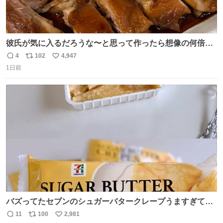
彼氏が気に入るだろうな〜と思って作ったら想像の何倍も
美味しい美味しい言ってくれて嬉しい
4
102
4,947
返
リ
い
1日前
信
ポ
い
数
ス
ね
ト
数
数
バズってたセブンのシュガーバタークレープうますぎて
7NOWで買い溜め🛒💭
11
100
2,981
返
リ
い