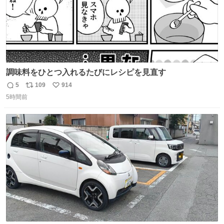
調味料をひとつ入れるたびにレシピを見直す
5
109
914
返
リ
い
5時間前
信
ポ
い
数
ス
ね
ト
数
数