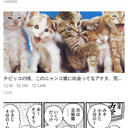
14時間前
信
ポ
い
数
ス
ね
ト
数
数
チビッコの頃、このニャンコ達に出会ってるアナタ、完全
なる同世代（笑） #70年代 #80年代 #昭和レトロ
50
160
1,646
返
リ
い
1日前
信
ポ
い
数
ス
ね
ト
数
数