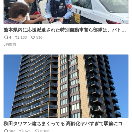
熊本県内に応援派遣された特別自動車警ら部隊は、パトロ
ールを通じて車中泊者への声掛けも行っています。写真
4
103
536
返
リ
い
は、福岡県警察の特別自動車警ら部隊が八代警察署管内の
5時間前
信
ポ
い
車中泊者に対して、熱中症について注意喚起する様子で
数
ス
ね
す。こまめな水分・塩分補給を行ってください。 #令和８
ト
数
数
年熊本地震 #福岡県警察
秋田タワマン建ちまくってる 高齢化ヤバすぎて駅前にコン
パクトシティつくって高齢者を住ませる考えらしい 病院も
102
671
6,186