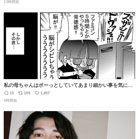
13時間前
信
ポ
い
数
ス
ね
ト
数
数
私の母ちゃんはボーっとしていてあまり細かい事を気にし
ません。優秀な人の多い現代の価値観から見ると、あまり
15
105
1,407
返
リ
い
優秀な母親ではないかもしれません。でも、だからこそ、
4時間前
信
ポ
い
私はそういう母親が大好きです。今も昔もすごくリラック
数
ス
ね
スします。「優秀」と「良い」は別なんですよね。 1/2
ト
数
数