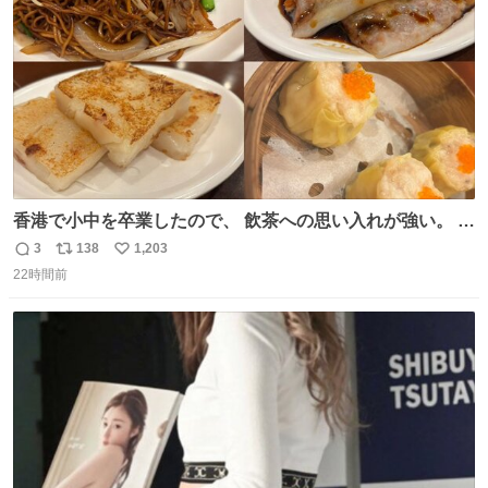
数
香港で小中を卒業したので、 飲茶への思い入れが強い。 常
に現地の味を探している。 横浜中華街まで行き、店を厳選
3
138
1,203
返
リ
い
すれば流石に出会えるけど、もっと近場で気軽に行ける店
22時間前
信
ポ
い
はないか。 代々木にあった。 多少違うかなというのもあっ
数
ス
ね
たけど、 総合的には満足。
ト
数
数