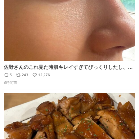
数
佐野さんのこれ見た時肌キレイすぎてびっくりしたし、や
はりアイドルって体型･肌管理すごすぎる
5
243
12,276
返
リ
い
8時間前
信
ポ
い
数
ス
ね
ト
数
数