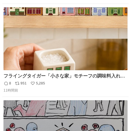
数
ス
ね
ト
数
数
フライングタイガー「小さな家」モチーフの調味料入れ、
並べれば“デンマークの街並み”に ピンク・グリーン・テラ
8
951
5,285
返
リ
い
コッタの全9種 - fashion-press.net/news/149552
11時間前
信
ポ
い
数
ス
ね
ト
数
数