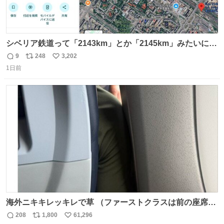
シベリア鉄道って「2143km」とか「2145km」みたいに、
モスクワからの距離名そのままの駅名があるんですね。
9
248
3,202
返
リ
い
1日前
信
ポ
い
数
ス
ね
ト
数
数
海外ニキキレッキレで草 （ファーストクラスは前の座席で
あるため）
208
1,800
61,296
返
リ
い