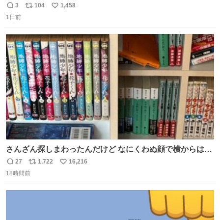
3
104
1,458
返
リ
い
1日前
信
ポ
い
数
ス
ね
ト
数
数
さんざん探しまわったんだけど なにくわぬ顔で横からはえ
てた
27
1,722
16,216
返
リ
い
18時間前
信
ポ
い
数
ス
ね
ト
数
数