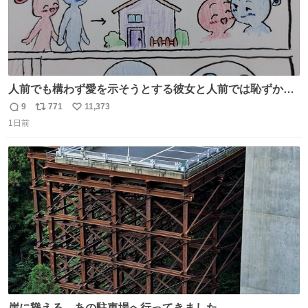
人前でも構わず愛を示そうとする彼女と人前では恥ずかし
いけど彼女を死ぬほど愛している彼氏 同士いませんか✋️
9
771
11,373
返
リ
い
1日前
信
ポ
い
数
ス
ね
ト
数
数
崖に聳える、あの駐車場へ行ってきました。