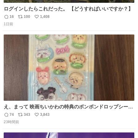
ログインしたらこれだった。 【どうすればいいですか？】
16
100
1,408
返
リ
い
1日前
信
ポ
い
数
ス
ね
ト
数
数
え、まって 映画ちいかわの特典のボンボンドロップシール
もうメルカリにでてるやん #ちいかわ
74
343
3,843
返
リ
い
23時間前
信
ポ
い
数
ス
ね
ト
数