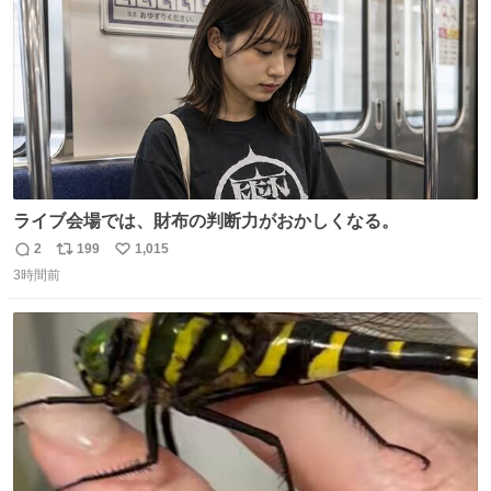
数
ライブ会場では、財布の判断力がおかしくなる。
2
199
1,015
返
リ
い
3時間前
信
ポ
い
数
ス
ね
ト
数
数