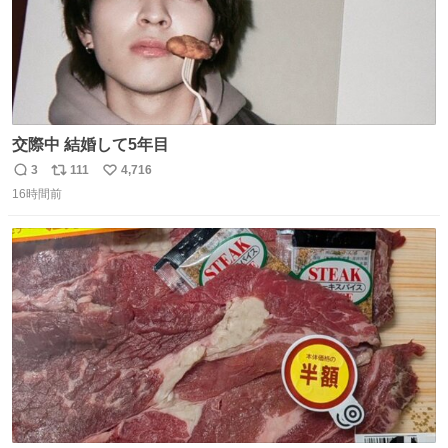
交際中 結婚して5年目
3
111
4,716
返
リ
い
16時間前
信
ポ
い
数
ス
ね
ト
数
数