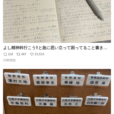
よし精神科行こう‼️と急に思い立って困ってること書き出
してたらペン止まらなくなってすごい勢いで埋まってワロ
118
497
23,533
返
リ
い
タ
23時間前
信
ポ
い
数
ス
ね
ト
数
数