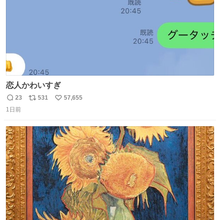
恋人かわいすぎ
23
531
57,655
返
リ
い
1日前
信
ポ
い
数
ス
ね
ト
数
数