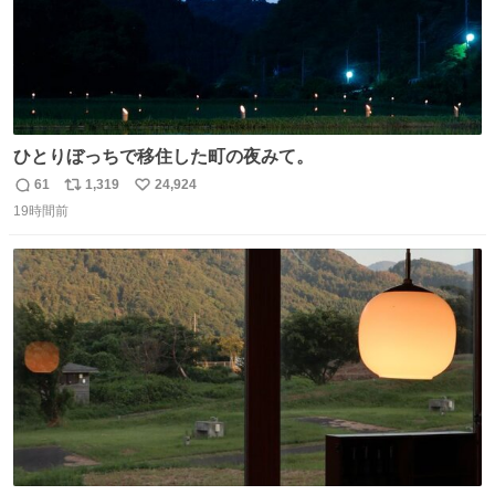
ひとりぼっちで移住した町の夜みて。
61
1,319
24,924
返
リ
い
19時間前
信
ポ
い
数
ス
ね
ト
数
数