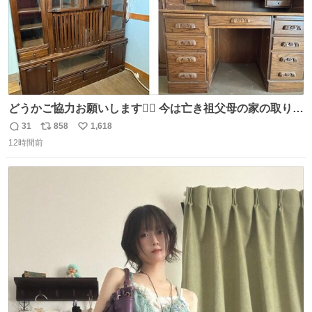
どうかご協力お願いします🙇‍♂️ 今は亡き祖父母の家の取り壊
しが決まり、どうしても処分して欲しくない食器棚と机の
31
858
1,618
返
リ
い
引き取り手を探しております この2つは私の祖母が当初一
12時間前
信
ポ
い
目惚れで購入したもので、祖母はc型肝炎で58歳という若
数
ス
ね
さで亡くなりましたが、この家具達をとても大切にしてお
ト
数
数
りました 続く↓