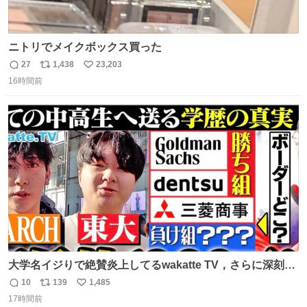
ニトリでメイクボックス買った
27
1,438
23,203
返
リ
い
16時間前
信
ポ
い
数
ス
ね
ト
数
数
大学名イジりで絶賛炎上してるwakatte TV，さらに深刻な
問題はこっちでは？ ・都内の特定企業に入るのを極度に推
10
139
1,485
返
リ
い
奨し，それ以外の地域で堅実に生きるのを周縁化する ・恋
17時間前
信
ポ
い