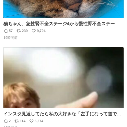
猫ちゃん、急性腎不全ステージ4から慢性腎不全ステージ2
になりました😭点滴も週一で大丈夫になった… このままだ
57
239
9,704
返
リ
い
と2、3日持たないって言われたのが嘘みたい…本当に嬉し
19時間前
信
ポ
い
い😭😭😭頑張ってくれてありがとう😭😭😭 嬉しくて帰り
数
ス
ね
道泣きながら歩いてたら向こうから来た人にすごい顔され
ト
数
数
た🫠
インスタ見返してたら私の大好きな「左手になって道で横
になるマーティン」の元画像見つけて今月1アツい
2
114
3,274
返
リ
い