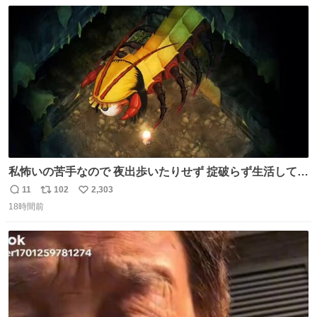
数
ス
ね
ト
数
数
私怖いの苦手なので 夜出歩いたりせず 掟破らず生活してる
ってのに なんなんだよっ！ テメェはよぉっ！！ #ほの暮し
11
102
2,303
返
リ
い
の庭
18時間前
信
ポ
い
数
ス
ね
ト
数
数