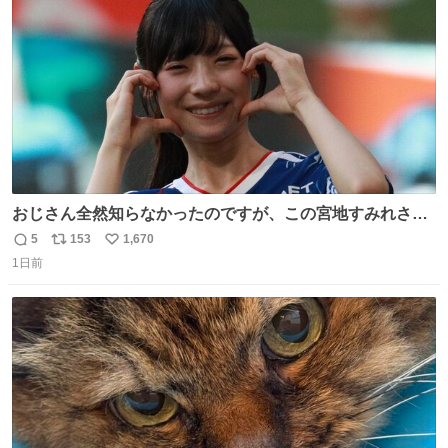
数
おじさん全然知らなかったのですが、この宮地すみれさん
（日向坂46）はマリサポだったのですね。 カメラ目線でに
5
153
1,670
返
リ
い
っこりしていただいたので撮影したものの、全然誰だか知
1日前
信
ポ
い
りませんでした。 マリサポらしいのでこれからは名前覚え
数
ス
ね
ます！！
ト
数
数