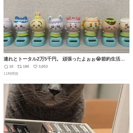
千kcalオーバーの食事を摂取し、増量したという。
連れとトータル2万5千円。 頑張ったよぉぉ😭節約生活の
始まり。笑
10
180
3,053
返
リ
い
11時間前
信
ポ
い
数
ス
ね
ト
数
数