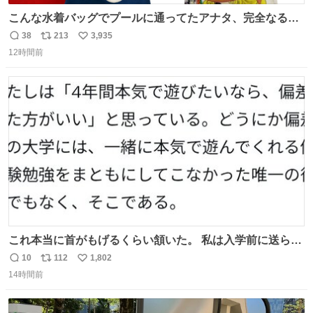
こんな水着バッグでプールに通ってたアナタ、完全なる同
世代（笑） #70年代 #80年代 #昭和レトロ
38
213
3,935
返
リ
い
12時間前
信
ポ
い
数
ス
ね
ト
数
数
これ本当に首がもげるくらい頷いた。 私は入学前に送られ
てきた、大学のサークル紹介冊子を見た時点で終わりを感
10
112
1,802
返
リ
い
じたので、女子大でもないくせに偏差値の高い大学のイン
14時間前
信
ポ
い
カレサークルに突撃して所属するという奇行で事なきを得
数
ス
ね
た。 高偏差値に行けないならせめてそれくらいした方が予
ト
数