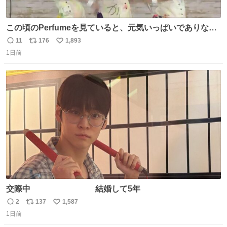
この頃のPerfumeを見ていると、元気いっぱいでありなが
ら決して感情に任せすぎることなく、しっかりと制御され
11
176
1,893
返
リ
い
たダンスであることに新鮮に驚く。3人のあげた足の向き
1日前
信
ポ
い
や角度とか本当に細かな部分まできっちりと揃っていてそ
数
ス
ね
こから積み重ねてきた努力や練習量が見て取れる…
ト
数
数
交際中 結婚して5年
2
137
1,587
返
リ
い
1日前
信
ポ
い