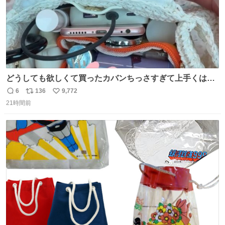
どうしても欲しくて買ったカバンちっさすぎて上手くはめ
ないと荷物入らん。女のカバンってなんでこんなちっさい
6
136
9,772
返
リ
い
の
21時間前
信
ポ
い
数
ス
ね
ト
数
数