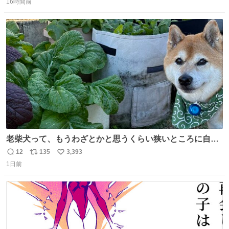
16時間前
信
ポ
い
数
ス
ね
ト
数
数
老柴犬って、もうわざとかと思うくらい狭いところに自ら
はまりにいくじゃないですか？ 今朝ガーデニングしてる飼
12
135
3,393
返
リ
い
い主の間にはまってきて、最高に可愛かった♥️
1日前
信
ポ
い
数
ス
ね
ト
数
数