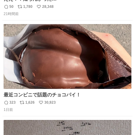
50
1,780
28,348
返
リ
い
21時間前
信
ポ
い
数
ス
ね
ト
数
数
最近コンビニで話題のチョコパイ！
323
1,626
30,923
返
リ
い
1日前
信
ポ
い
数
ス
ね
ト
数
数