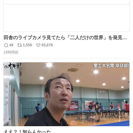
田舎のライブカメラ見てたら「二人だけの世界」を発見し
た
49
1,556
65,676
返
リ
い
16時間前
信
ポ
い
数
ス
ね
ト
数
数
ええ？！知らんかった…