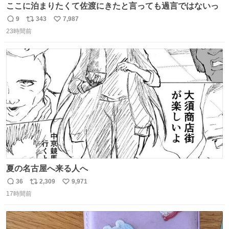
ここに泊まりたくて佐渡にきたと言っても過言ではないっ
9
343
7,987
返
リ
い
23時間前
信
ポ
い
数
ス
ね
ト
数
数
夏の名古屋へ来る人へ
36
2,309
9,971
返
リ
い
17時間前
信
ポ
い
数
ス
ね
ト
数