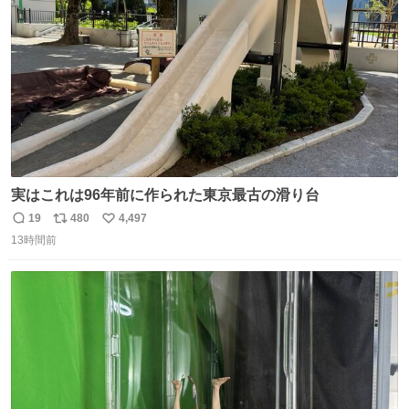
数
後がいいです。 https://t.co/9nMHIrETkw
実はこれは96年前に作られた東京最古の滑り台
19
480
4,497
返
リ
い
13時間前
信
ポ
い
数
ス
ね
ト
数
数