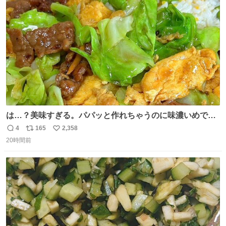
ニャは益々素晴らしい場所になってる
ト
数
数
は…？美味すぎる。パパッと作れちゃうのに味濃いめで満
足感エグいの天才だろ🥹
4
165
2,358
返
リ
い
20時間前
信
ポ
い
数
ス
ね
ト
数
数