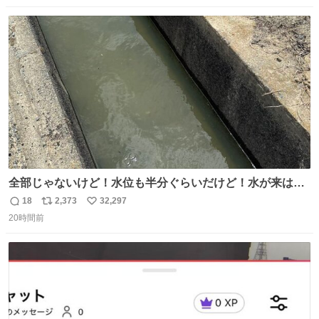
愛にかまけ，「陽キャラ」として振る舞うのを極端に中心
数
ス
ね
化する ・院生が研究環境を求め他大学に移るのを批判する
ト
数
数
過去例↓
全部じゃないけど！水位も半分ぐらいだけど！水が来はじ
めたよ！！！ 作業してくれた方々ありがとーーー
18
2,373
32,297
返
リ
い
ー！！！！！！！！！！！！！！！！！！！！！！！！！
20時間前
信
ポ
い
！
数
ス
ね
ト
数
数