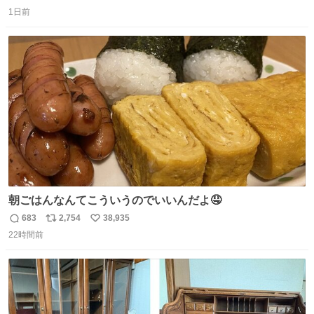
返
リ
い
1日前
信
ポ
い
数
ス
ね
ト
数
数
朝ごはんなんてこういうのでいいんだよ🤤
683
2,754
38,935
返
リ
い
22時間前
信
ポ
い
数
ス
ね
ト
数
数