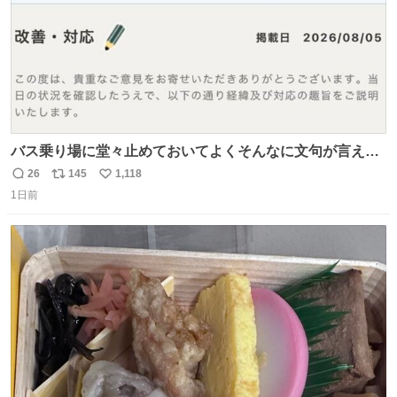
バス乗り場に堂々止めておいてよくそんなに文句が言える
ね 運転士は日本人やったのなら韓国人は関係ないし、なん
26
145
1,118
返
リ
い
なら68歳も関係ない…
1日前
信
ポ
い
数
ス
ね
ト
数
数