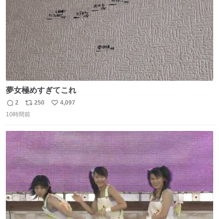
夢女極めすぎてこれ
2
250
4,097
返
リ
い
10時間前
信
ポ
い
数
ス
ね
ト
数
数