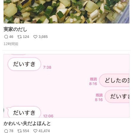
実家のだし
46
124
3,085
返
リ
い
12時間前
信
ポ
い
数
ス
ね
ト
数
数
かわいい夫だよほんと
78
554
41,474