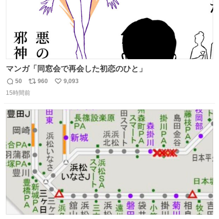
マンガ「同窓会で再会した初恋のひと」
50
960
9,093
返
リ
い
15時間前
信
ポ
い
数
ス
ね
ト
数
数