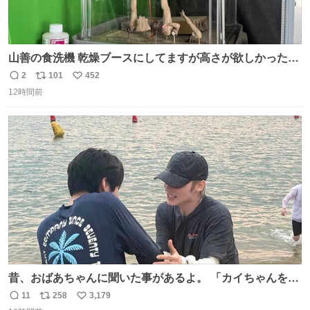
山善の食洗機 乾燥ブースにしてますが高さが欲しかったの
でコレクションケースを置くだけのツルセコ改造 扉が手前
2
101
452
返
リ
い
に開き天井の温度もしっかり上がるのでかなり使いやすく
12時間前
信
ポ
い
なりました😎
数
ス
ね
ト
数
数
昔、おばあちゃんに聞いた事があるよ。 「カイちゃんをい
じめると、アイツが海から上がって来るぞ。」って。
11
258
3,179
返
リ
い