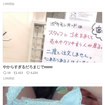
返
リ
い
うにこのような形で保存していると前に科博の先生から教
13時間前
信
ポ
い
えてもらった #国立科学博物館
数
ス
ね
ト
数
数
やからすぎるだろまじでwww
19
423
4,224
返
リ
い
12時間前
信
ポ
い
数
ス
ね
ト
数
数