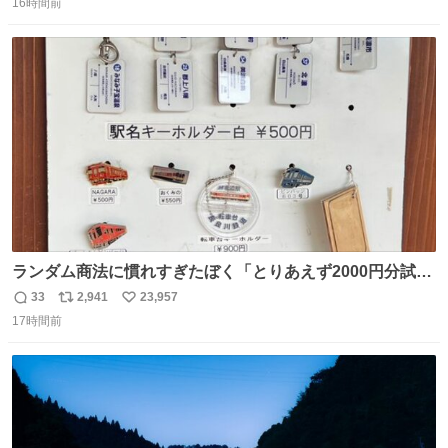
16時間前
信
ポ
い
数
ス
ね
ト
数
数
ランダム商法に慣れすぎたぼく「とりあえず2000円分試し
てみるか…」 駅員さん「どれが欲しいの？」 ぼく「えっ
33
2,941
23,957
返
リ
い
良いんですか？」 駅員さん「何が…？？」 やっぱランダム
17時間前
信
ポ
い
って悪い文化だ
数
ス
ね
わ！！！！！！！！！！！！！！！！！！！！
ト
数
数