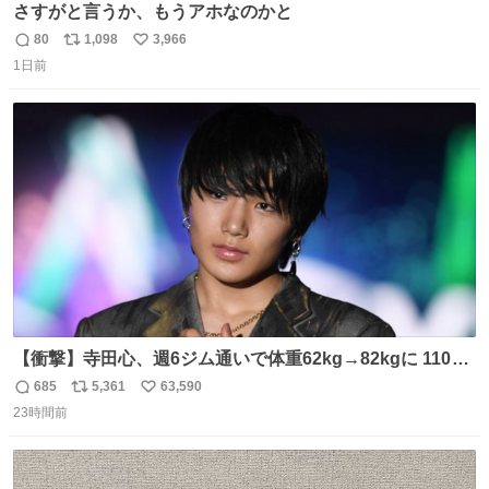
さすがと言うか、もうアホなのかと
80
1,098
3,966
返
リ
い
1日前
信
ポ
い
数
ス
ね
ト
数
数
【衝撃】寺田心、週6ジム通いで体重62kg→82kgに 110kg
のベンチプレス持ち上げる姿披露
685
5,361
63,590
返
リ
い
news.livedoor.com/article/detail… 元々自重のみだった
23時間前
信
ポ
い
が、更に筋肉を大きくするためジム通いを開始。筋肉増量
数
ス
ね
のためおにぎり10個、ゼリー飲料3～4本、パスタと毎日4
ト
数
数