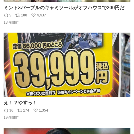
ミント×パープルのキャミソールがオフハウスで200円だっ
た♩
5
100
4,437
返
リ
い
13時間前
信
ポ
い
数
ス
ね
ト
数
数
え！？やすっ！
36
174
1,354
返
リ
い
19時間前
信
ポ
い
数
ス
ね
ト
数