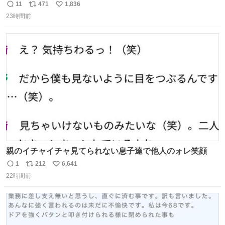
か見えなくなっちゃった。
11
471
1,836
返
リ
い
23時間前
信
ポ
い
数
ス
ね
ト
数
数
親のイチャイチャ見てられない息子達で他人のォレ笑顔
1
212
6,641
返
リ
い
22時間前
信
ポ
い
数
ス
ね
ト
数
数