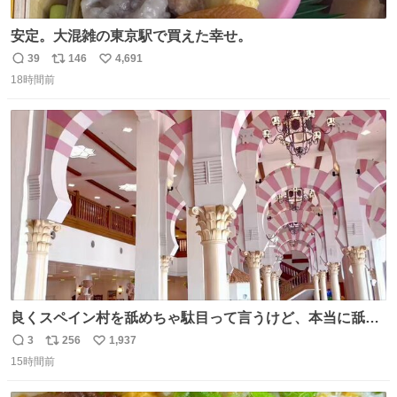
安定。大混雑の東京駅で買えた幸せ。
39
146
4,691
返
リ
い
18時間前
信
ポ
い
数
ス
ね
ト
数
数
良くスペイン村を舐めちゃ駄目って言うけど、本当に舐め
ちゃ行けないのはスペィン村ホテル🏛🏨 だってロビーから
3
256
1,937
返
リ
い
中庭抜けるだけでこの有様🤩 ディズニーホテル泊まってる
15時間前
信
ポ
い
場所じゃない。 5年振りの志摩スペイン村パルケエスパー
数
ス
ね