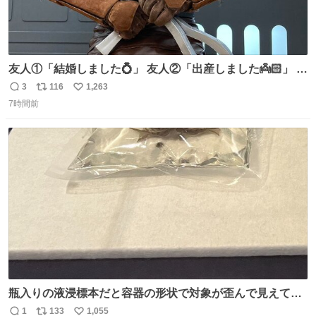
友人①「結婚しました💍」 友人②「出産しました👼🏻」 友
人③「マイホーム建てました🏡」 私「我らの道」
3
116
1,263
返
リ
い
7時間前
信
ポ
い
数
ス
ね
ト
数
数
瓶入りの液浸標本だと容器の形状で対象が歪んで見えてし
まうことから、なるべく歪みがない状態で観察しやすいよ
1
133
1,055