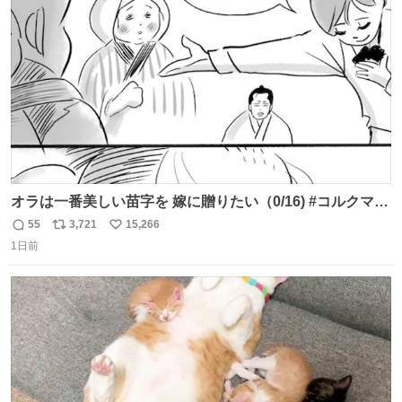
ト
数
数
オラは一番美しい苗字を 嫁に贈りたい（0/16) #コルクマン
ガ専科
55
3,721
15,266
返
リ
い
1日前
信
ポ
い
数
ス
ね
ト
数
数