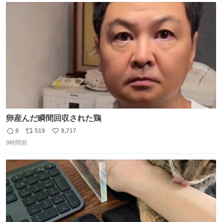
ト
数
数
卵産んだ瞬間回収された鶏
8
519
9,717
返
リ
い
9時間前
信
ポ
い
数
ス
ね
ト
数
数