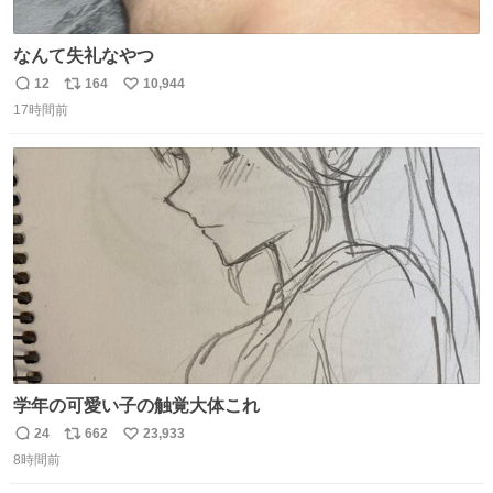
なんて失礼なやつ
12
164
10,944
返
リ
い
17時間前
信
ポ
い
数
ス
ね
ト
数
数
学年の可愛い子の触覚大体これ
24
662
23,933
返
リ
い
8時間前
信
ポ
い
数
ス
ね