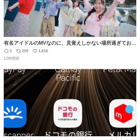
有名アイドルのMVなのに、見覚えしかない場所過ぎておも
ろいな
5
205
1,816
返
リ
い
12時間前
信
ポ
い
数
ス
ね
ト
数
数