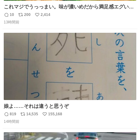
これマジでうっっまい。味が濃いめだから満足感エグいし
1週間で3キロ痩せた😭
10
200
2,414
返
リ
い
13時間前
信
ポ
い
数
ス
ね
ト
数
数
娘よ……それは違うと思うぞ
819
14,535
155,168
返
リ
い
14時間前
信
ポ
い
数
ス
ね
ト
数