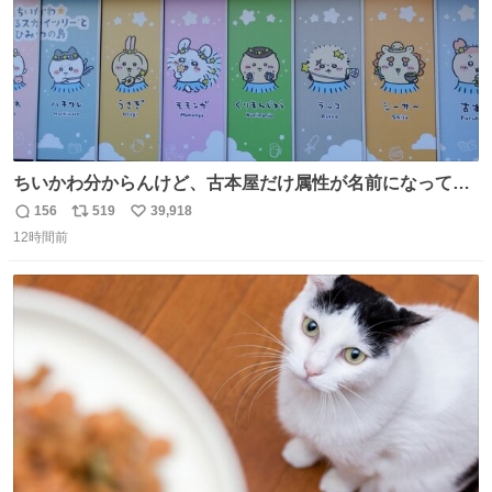
ちいかわ分からんけど、古本屋だけ属性が名前になってる
のはどういうこと？
156
519
39,918
返
リ
い
12時間前
信
ポ
い
数
ス
ね
ト
数
数