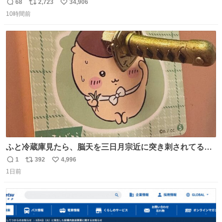
68
2,723
34,906
返
リ
い
10時間前
信
ポ
い
数
ス
ね
ト
数
数
ふと冷蔵庫見たら、脳天を三日月宗近に突き刺されてるく
りまんじゅうパイセンが
1
392
4,996
返
リ
い
1日前
信
ポ
い
数
ス
ね
ト
数
数