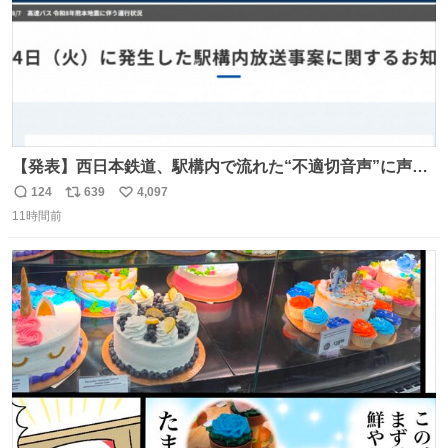
【発表】西日本鉄道、駅構内で流れた“不適切音声”に声明
「被害届も検討」 news.livedoor.com/article/detail… 4日
124
639
4,097
返
リ
い
に西鉄福岡（天神）駅および薬院駅で発生した駅構内放送
11時間前
信
ポ
い
事案について声明を公表した。「第三者によって駅構内放
数
ス
ね
送設備に外部から不正に音声が流された可能性も含めて確
ト
数
数
認を実施」と説明した。