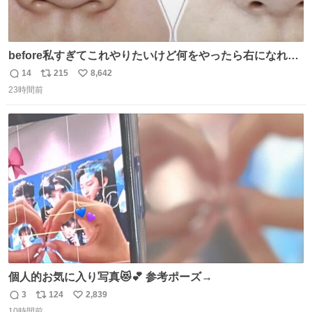
before私すぎてこれやりたいけど何をやったら右になれる
の
14
215
8,642
返
リ
い
23時間前
信
ポ
い
数
ス
ね
ト
数
数
個人的お気に入り写真😻💕 参考ポーズ→
3
124
2,839
返
リ
い
10時間前