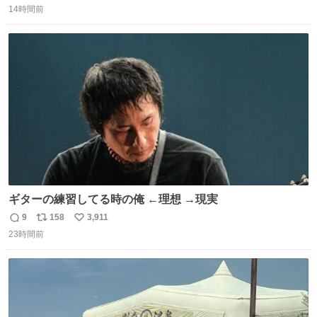
＆寝起きのボサボサ頭でも「今日も可愛いね」が止まらな
14時間前
信
ポ
い
い。放っておくと永遠に髪撫でてきて作業進まない()
数
ス
ね
156cm40kg、年中日焼け止めとお友達の私より綺麗な手や
ト
数
数
めてもろて とか言う
ギターの練習してる時の俺 ←理想 →現実
9
158
3,911
返
リ
い
23時間前
信
ポ
い
数
ス
ね
ト
数
数