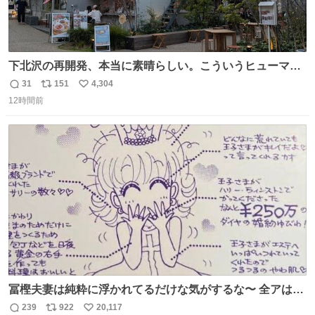
下北沢の再開発、本当に素晴らしい。こういうヒューマン
スケールの開発がいいんだよ。
31
151
4,304
返
リ
い
12時間前
信
ポ
い
数
ス
ね
ト
数
数
冨樫夫妻は純粋に浮かれてるだけな気がするな〜 全アはこ
こに自分の市場価値的なものを上乗せするので、 すっぴん
239
922
20,117
返
リ
い