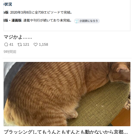
マジかよ……
41
121
1,158
返
リ
い
9時間前
信
ポ
い
数
ス
ね
ト
数
数
ブラッシングしてもうんともすんとも動かないから京都の