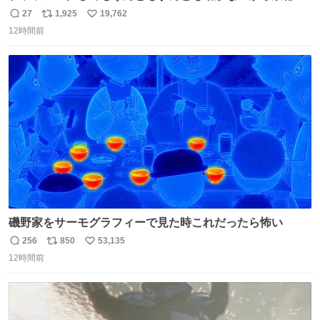
寺にある庭みたいになってる
27
1,925
19,762
返
リ
い
12時間前
信
ポ
い
数
ス
ね
ト
数
数
磯野家をサーモグラフィーで見た時これだったら怖い
256
850
53,135
返
リ
い
12時間前
信
ポ
い
数
ス
ね
ト
数
数