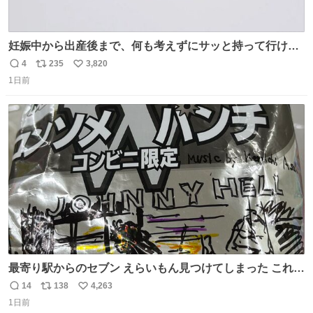
妊娠中から出産後まで、何も考えずにサッと持って行ける
ようなショルダーバッグが欲しいな〜と思っていたのだけ
4
235
3,820
返
リ
い
ど snidelでめちゃくちゃピッタリなものを見つけたので買
1日前
信
ポ
い
った！✨ スマホと小物とペットボトルが入るの最高すぎる
数
ス
ね
🥹 しかもスマホ入れ独立してるしファスナーない！地味に
ト
数
数
嬉しいやつ！！！
最寄り駅からのセブン えらいもん見つけてしまった これ売
ってくれへんかな… #浅井健一 #ポテチ #ロックの名盤
14
138
4,263
返
リ
い
1日前
信
ポ
い