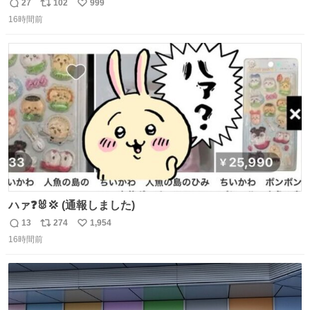
ドライバー先輩が出しゃばってくる
27
102
999
返
リ
い
16時間前
信
ポ
い
数
ス
ね
ト
数
数
ハァ❓🐰💢 (通報しました)
13
274
1,954
返
リ
い
16時間前
信
ポ
い
数
ス
ね
ト
数
数