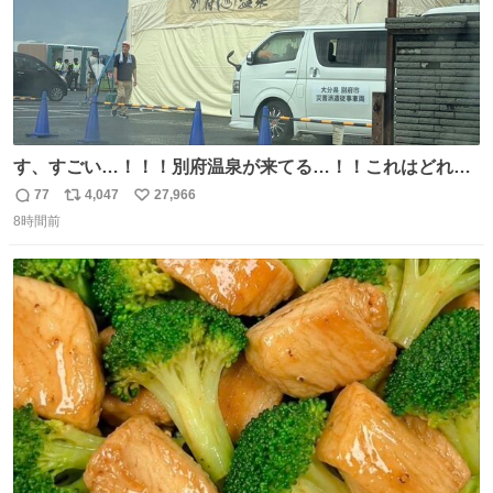
す、すごい…！！！別府温泉が来てる…！！これはどれぐ
らい待つんだろう…
77
4,047
27,966
返
リ
い
8時間前
信
ポ
い
数
ス
ね
ト
数
数