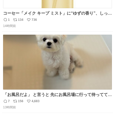
コーセー「メイク キープ ミスト」に“ゆずの香り”、しっと
りツヤ肌叶う保湿タイプ - fashion-press.net/news/148945
1
134
736
返
リ
い
14時間前
信
ポ
い
数
ス
ね
ト
数
数
「お風呂だよ」 と言うと 先にお風呂場に行って待っててく
れる 賢いライス
7
156
4,683
返
リ
い
13時間前
信
ポ
い
数
ス
ね