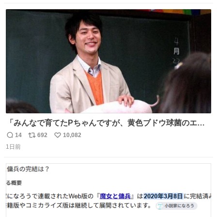
数
ス
ね
ト
数
数
「みんなで育てたPちゃんですが、黄色ブドウ球菌のエン
テロトキシン（耐熱性毒素）が検出されたので、議論する
14
692
10,082
返
リ
い
までもなく処分が決まりました」
1日前
信
ポ
い
数
ス
ね
ト
数
数