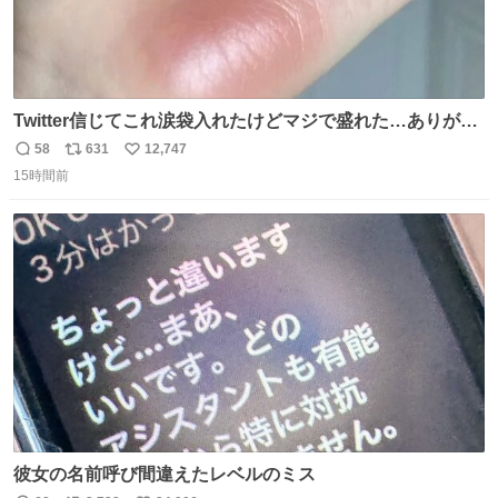
Twitter信じてこれ涙袋入れたけどマジで盛れた…ありがと
う…
58
631
12,747
返
リ
い
15時間前
信
ポ
い
数
ス
ね
ト
数
数
彼女の名前呼び間違えたレベルのミス