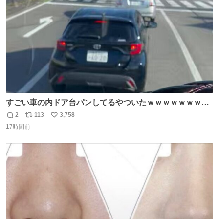
数
すごい車の内ドア台パンしてるやついたｗｗｗｗｗｗｗｗ
ｗｗｗｗｗｗ
2
113
3,758
返
リ
い
17時間前
信
ポ
い
数
ス
ね
ト
数
数