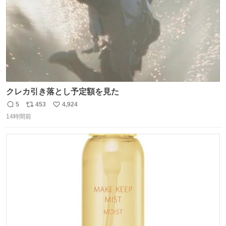
クレカ引き落とし予定額を見た
5
453
4,924
返
リ
い
14時間前
信
ポ
い
数
ス
ね
ト
数
数