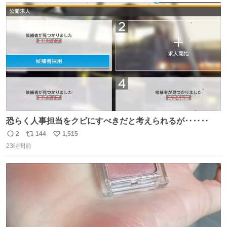
ト
数
数
恐らく人事担当をクビにすべきだと考えられるが‥‥‥
2
144
1,515
返
リ
い
23時間前
信
ポ
い
数
ス
ね
ト
数
数