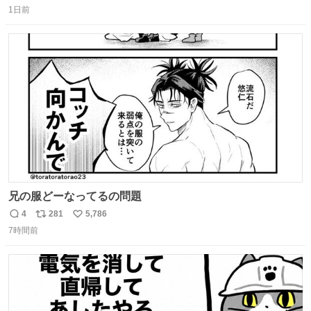
1日前
信
ポ
い
数
ス
ね
ト
数
数
兄の服どーなってるの問題
4
281
5,786
返
リ
い
7時間前
信
ポ
い
数
ス
ね
ト
数
数