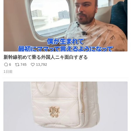
新幹線初めて乗る外国人ニキ面白すぎる
6
745
13,792
返
リ
い
1日前
信
ポ
い
数
ス
ね
ト
数
数