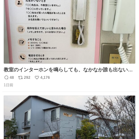
汗拭きシートみたいなもの。耳裏襟足首筋がんがん拭いて
ト
数
数
汗臭不安を解消。
教室のインターホンを鳴らしても、なかなか誰も出ないこ
とがあります…。 もしかすると「電話の出方」に困ってい
48
292
4,176
返
リ
い
るのかもしれません。 そこで「何を話せばいいか」が見え
1日前
信
ポ
い
る手引きを用意して、安心して電話に出られるようにしま
数
ス
ね
す。 インターホンの応対も大切なコミュニケーションの学
ト
数
数
びです。