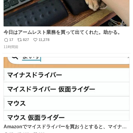
今日はアームレスト業務を買って出てくれた。助かる。
17
827
11,278
返
リ
い
11時間前
信
ポ
い
数
ス
ね
ト
数
数
Amazonでマイスドライバーを買おうとすると、マイナス