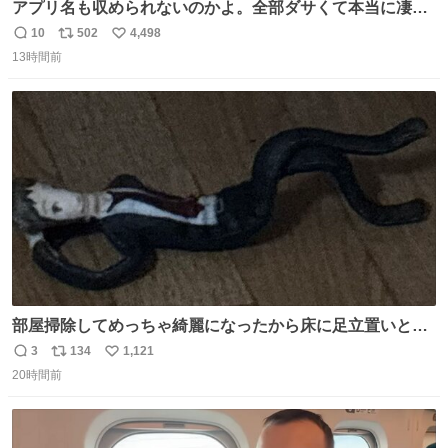
アプリ名も収められないのかよ。全部ダサくて本当に凄
い。 https://t.co/LemyLGyVkR
10
502
4,498
返
リ
い
13時間前
信
ポ
い
数
ス
ね
ト
数
数
部屋掃除してめっちゃ綺麗になったから床に足立置いとい
たら家族にまだゴミ残ってるよって言われて神
3
134
1,121
返
リ
い
20時間前
信
ポ
い
数
ス
ね
ト
数
数