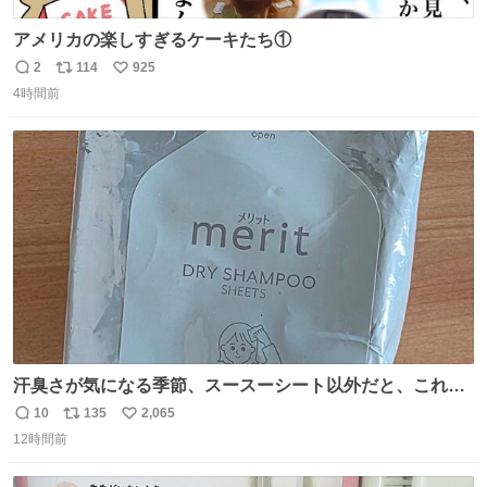
アメリカの楽しすぎるケーキたち①
2
114
925
返
リ
い
4時間前
信
ポ
い
数
ス
ね
ト
数
数
汗臭さが気になる季節、スースーシート以外だと、これが
とにかくスッキリする。2年くらい前に #生活は踊る で紹
10
135
2,065
返
リ
い
介したやつ。おじさんにもおばさんにもオススメだ。ドラ
12時間前
信
ポ
い
ストに売ってるぞ。ドライシャンプーって書いてあるけど
数
ス
ね