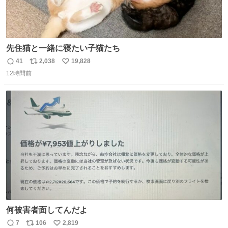
先住猫と一緒に寝たい子猫たち
41
2,038
19,828
返
リ
い
12時間前
信
ポ
い
数
ス
ね
ト
数
数
何被害者面してんだよ
7
106
2,819
返
リ
い