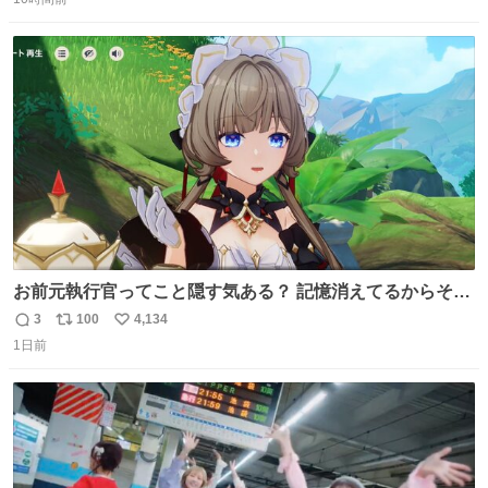
信
ポ
い
数
ス
ね
ト
数
数
お前元執行官ってこと隠す気ある？ 記憶消えてるからそん
な考えに至らないだろうけどさ…
3
100
4,134
返
リ
い
1日前
信
ポ
い
数
ス
ね
ト
数
数