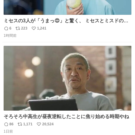
ミセスの3人が「うまっ😍」と驚く、 ミセスとミスドのコ
ラボドーナツ🍏🍩 その味わいとは....！？ 『Mrs.
6
223
1,241
返
リ
い
Donut（ミセスドーナツ）』 8月7日（金）店頭販売開始🎉
1時間前
信
ポ
い
数
ス
ね
ト
数
数
そろそろ中高生が昼夜逆転したことに焦り始める時期やね
86
1,171
20,524
返
リ
い
1日前
信
ポ
い