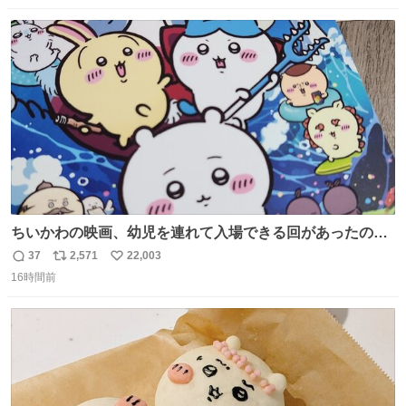
数
ス
ね
ト
数
数
ちいかわの映画、幼児を連れて入場できる回があったので
子どもを連れて観てきたんですけど、セイレーンの登場シ
37
2,571
22,003
返
リ
い
ーンで場内のベビーが一斉に泣き出してたのがとてもよい
16時間前
信
ポ
い
映画体験でした。
数
ス
ね
ト
数
数