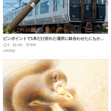
ピンポイントで1本だけ折れた場所に鉢合わせたにもかか
わらず、激突せずに止まれた817系。 運が良いのか悪いの
5
141
919
返
リ
い
か...🤔
18時間前
信
ポ
い
数
ス
ね
ト
数
数