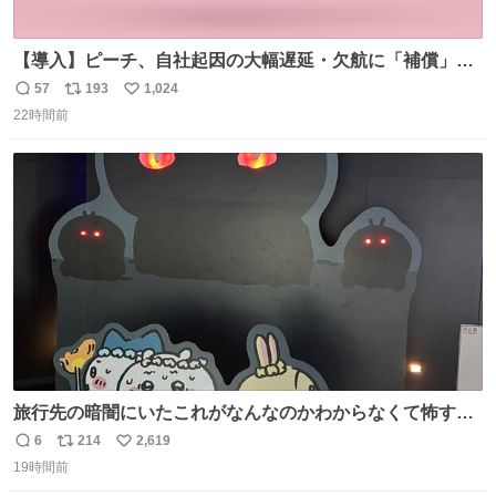
【導入】ピーチ、自社起因の大幅遅延・欠航に「補償」開
始へ news.livedoor.com/article/detail… 同社に起因する理
57
193
1,024
返
リ
い
由によって大幅遅延や欠航が発生した場合、乗客が負担し
22時間前
信
ポ
い
た宿泊費や交通費を、領収書の事後申請に基づき、国内線
数
ス
ね
は1人あたり上限1万円、国際線は上限2万円まで支払う。
ト
数
数
旅行先の暗闇にいたこれがなんなのかわからなくて怖すぎ
た 子どもたちも怖がりまくってた👻 ちいかわってこういう
6
214
2,619
返
リ
い
感じのお話なんですか…？
19時間前
信
ポ
い