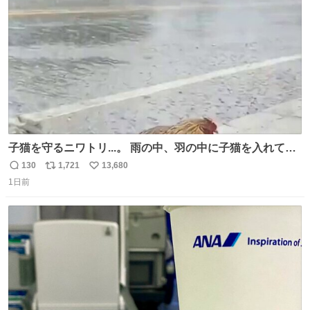
数
子猫を守るニワトリ...。 雨の中、羽の中に子猫を入れて守
る姿に感動した！！ 愛は種族を超える！
130
1,721
13,680
返
リ
い
1日前
信
ポ
い
数
ス
ね
ト
数
数