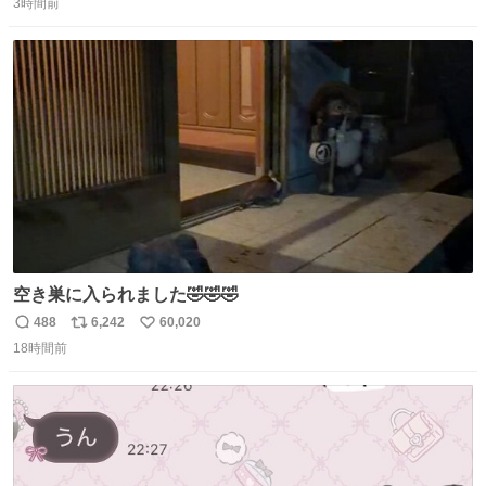
てくるだけで、特に何も起こりません。
3時間前
信
ポ
い
数
ス
ね
ト
数
数
空き巣に入られました🤣🤣🤣
488
6,242
60,020
返
リ
い
18時間前
信
ポ
い
数
ス
ね
ト
数
数