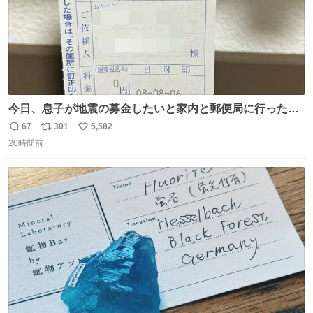
今日、息子が地震の募金したいと家内と郵便局に行ったみ
たいです。おもちゃとか買う選択肢もあったと思うけど、
67
301
5,582
返
リ
い
自分で貯めてた2万円を役に立てて欲しい、みんなも元気
20時間前
信
ポ
い
になって欲しいと。家内も一緒に募金したので、自分も何
数
ス
ね
かできたらなぁと思いました。
ト
数
数