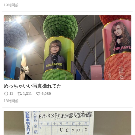
返
リ
い
19時間前
信
ポ
い
数
ス
ね
ト
数
数
めっちゃいい写真撮れてた
11
1,311
6,089
返
リ
い
18時間前
信
ポ
い
数
ス
ね
ト
数
数