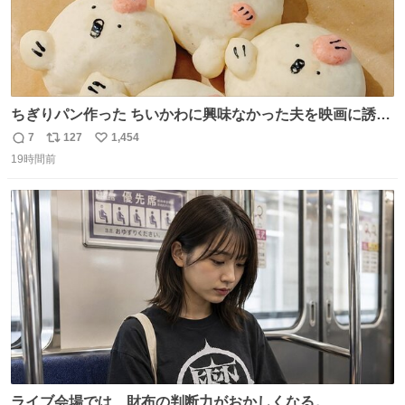
ちぎりパン作った ちいかわに興味なかった夫を映画に誘い
出すことに成功したからさァ、永遠のいのち食べさせてか
7
127
1,454
返
リ
い
ら観に行くねッ🎫
19時間前
信
ポ
い
数
ス
ね
ト
数
数
ライブ会場では、財布の判断力がおかしくなる。