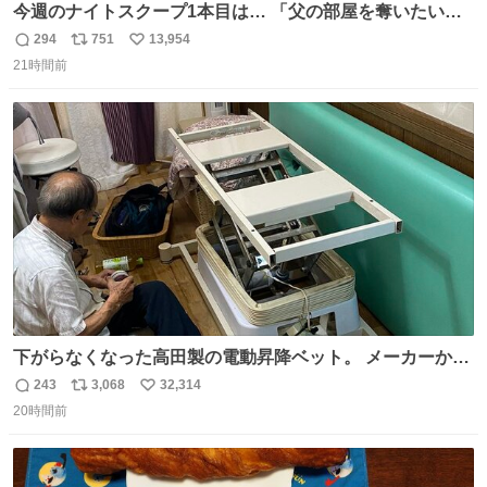
今週のナイトスクープ1本目は… 「父の部屋を奪いたい姉
妹」
294
751
13,954
返
リ
い
21時間前
信
ポ
い
数
ス
ね
ト
数
数
下がらなくなった高田製の電動昇降ベット。 メーカーから
は、完全に見放されたんですが、 見事に85歳の父が治しま
243
3,068
32,314
返
リ
い
した。 うちの父は、トヨタカローラのボディをオート生産
20時間前
信
ポ
い
する、工業ロボットの製作者なんですが、 父が電動ベット
数
ス
ね
の配線をハンダで修理している横で、
ト
数
数