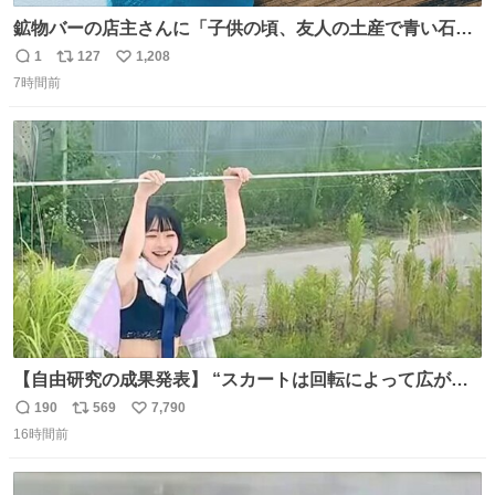
鉱物バーの店主さんに「子供の頃、友人の土産で青い石を
貰って、それがすごく気に入ってたのに、いつかの引越し
1
127
1,208
返
リ
い
で無くしてしまった」という話をしたら、 「お土産で買っ
7時間前
信
ポ
い
てきたくらいの価格感なら、ドイツの黒い森のフローライ
数
ス
ね
トかな…」と当たりつけてもらった。確かにこんな感じだ
ト
数
数
った気がする 凄い
【自由研究の成果発表】 “スカートは回転によって広がる
が、岡澤恋によって270°までなら広がらずに回転が可能な
190
569
7,790
返
リ
い
ことが証明された！”
16時間前
信
ポ
い
数
ス
ね
ト
数