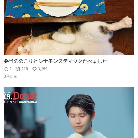
弁当ののこりとシナモンスティックたべました
2
218
3,199
返
リ
い
8時間前
信
ポ
い
数
ス
ね
ト
数
数