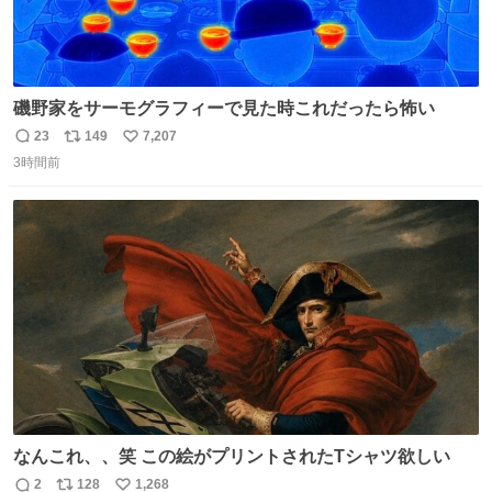
磯野家をサーモグラフィーで見た時これだったら怖い
23
149
7,207
返
リ
い
3時間前
信
ポ
い
数
ス
ね
ト
数
数
なんこれ、、笑 この絵がプリントされたTシャツ欲しい
2
128
1,268