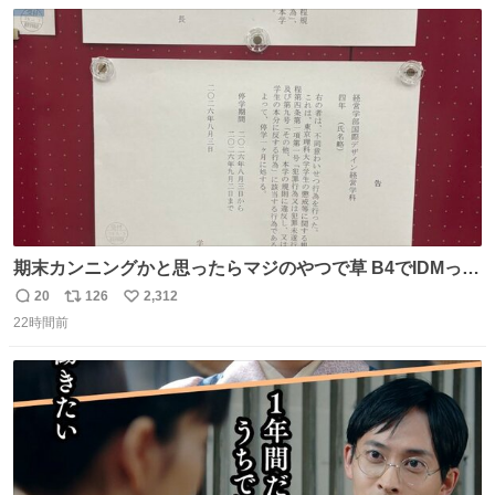
数
ス
ね
ト
数
数
期末カンニングかと思ったらマジのやつで草 B4でIDMって
ことはおそらく就職だし、内定取り消し？ それと夏休み期
20
126
2,312
返
リ
い
間の停学って無意味じゃね？
22時間前
信
ポ
い
数
ス
ね
ト
数
数