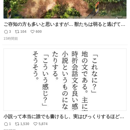
ご存知の方も多いと思いますが… 獣たちは弱ると逃げて茂
みに入りますが、この時モンハンでいうエリア移動をしま
3
104
600
返
リ
い
す。 他のエリアに行くと同じ個体と出会えて体力も減った
15時間前
信
ポ
い
ままなので落ち着いて仕留めましょう。 ちなみに何回か移
数
ス
ね
動(もしくは時間経過？)でガチ逃げされるんでご注意を。 #
ト
数
数
ほの暮しの庭
小説って本当に誰でも書けるし、実はびっくりするほど自
由だし、みんなもっと好きに文字で遊べばいいんじゃない
1
1,530
5,874
返
リ
い