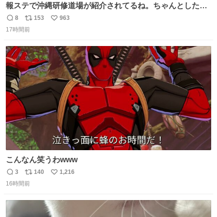
報ステで沖縄研修道場が紹介されてるね。ちゃんとした名
前出してないけど。#報道ステーション
8
153
963
返
リ
い
17時間前
信
ポ
い
数
ス
ね
ト
数
数
こんなん笑うわwww
3
140
1,216
返
リ
い
16時間前
信
ポ
い
数
ス
ね
ト
数