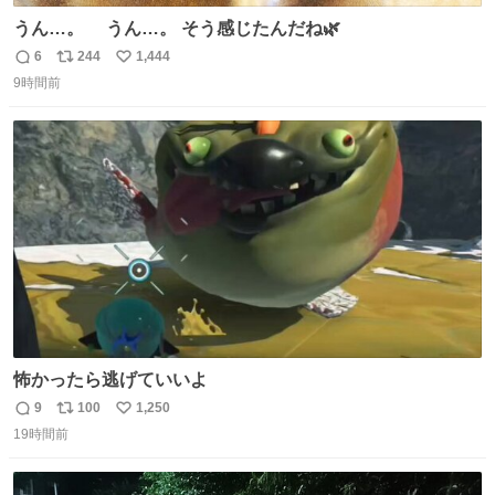
うん…。 うん…。 そう感じたんだね🌿
6
244
1,444
返
リ
い
9時間前
信
ポ
い
数
ス
ね
ト
数
数
怖かったら逃げていいよ
9
100
1,250
返
リ
い
19時間前
信
ポ
い
数
ス
ね
ト
数