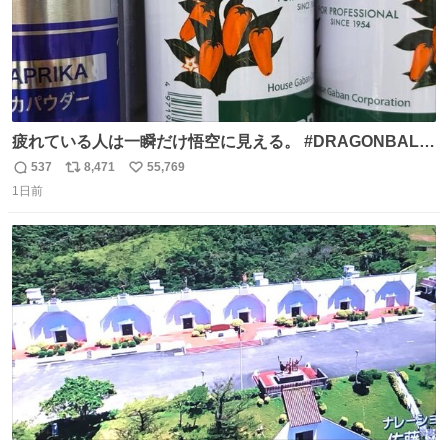
疲れている人は一瞬だけ悟空に見える。 #DRAGONBALL
#ドラゴンボール
537
8,471
55,769
返
リ
い
1日前
信
ポ
い
数
ス
ね
ト
数
数