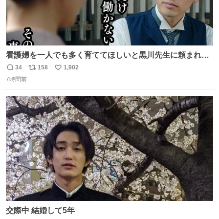
看護婦を一人でも多く育ててほしいと黒川先生に頼まれ、
１年間だけ黒川病院で働くことにしたりん。 直美はその１
34
158
1,902
返
リ
い
年間で恵風看護婦会を立て直すと話しました。 👇このシー
7時間前
信
ポ
い
ンをぜひ本編で web.nhk/tv/an/kazekaor… #朝ドラ #風薫
数
ス
ね
る 見上愛 上坂樹里 平埜生成
ト
数
数
交際中 結婚して5年