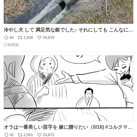
冷やし犬 して 満足気な銀でした♪ それにしても こんなに冷
たい山水によく入っていられるよね😅
44
1,508
16,019
返
リ
い
17時間前
信
ポ
い
数
ス
ね
ト
数
数
オラは一番美しい苗字を 嫁に贈りたい（0/16) #コルクマン
ガ専科
42
2,561
10,872