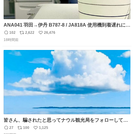
ANA041 羽田→伊丹 B787-8 / JA818A 使用機到着遅れにつ
き 「安全に支障ない範囲で1分1秒でも遅延回復に努めてお
102
2,622
26,476
返
リ
い
ります」と機長の気合い十分！ が、フライトは順調に進み
18時間前
信
ポ
い
すぎ… 「飛ばしすぎたせいか現在奈良県上空での待機を命
数
ス
ね
じられております」 でコンソメスープ吹き出しそうになり
ト
数
数
ましたw
皆さん、騙されたと思ってナウル観光局をフォローしてみ
てください。たまに海とか島とかわけわからん画像が流れ
27
100
1,125
返
リ
い