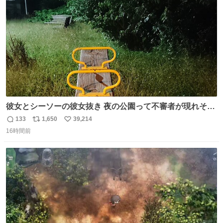
数
彼女とシーソーの彼女抜き 夜の公園って不審者が現れそう
で怖いんだよな
133
1,650
39,214
返
リ
い
16時間前
信
ポ
い
数
ス
ね
ト
数
数