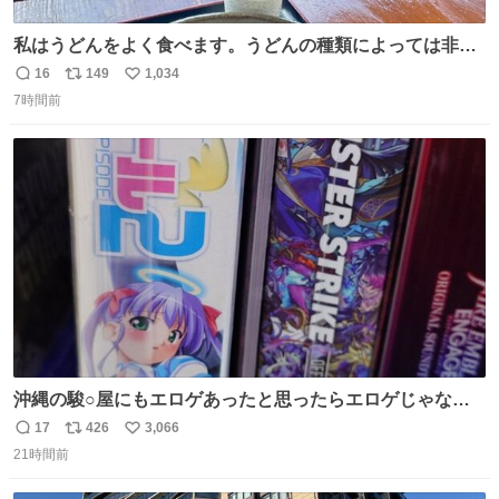
私はうどんをよく食べます。うどんの種類によっては非常
食にもなります。生うどんは消費期限が短く、冷凍うどん
16
149
1,034
返
リ
い
は長持ちする代わりに停電に弱いので、乾麺タイプのうど
7時間前
信
ポ
い
んなら水分が少なく長期保存するのにおすすめです。アル
数
ス
ね
ファ化米や缶詰など、色々な非常食がありますが、うどん
ト
数
数
もいかがでしょうか？
沖縄の駿○屋にもエロゲあったと思ったらエロゲじゃなか
った
17
426
3,066
返
リ
い
21時間前
信
ポ
い
数
ス
ね