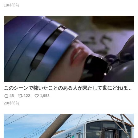
返
リ
い
18時間前
信
ポ
い
数
ス
ね
ト
数
数
このシーンで抜いたことのある人が果たして世にどれほど
いることか このアカウントに辿り着いた皆さんとは、ロボ
45
122
1,953
返
リ
い
コップ2についてこれからもぜひ語り合っていきたい
20時間前
信
ポ
い
数
ス
ね
ト
数
数