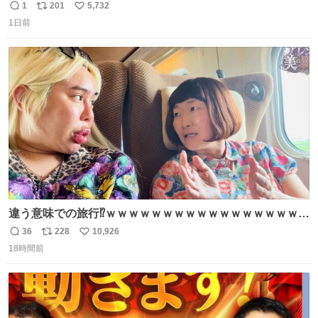
1
201
5,732
返
リ
い
1日前
信
ポ
い
数
ス
ね
ト
数
数
違う意味での旅行⁉️ｗｗｗｗｗｗｗｗｗｗｗｗｗｗｗｗｗｗ
ｗ
36
228
10,926
返
リ
い
18時間前
信
ポ
い
数
ス
ね
ト
数
数