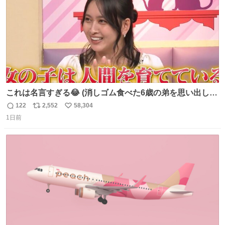
これは名言すぎる😂 (消しゴム食べた6歳の弟を思い出しな
がら)
122
2,552
58,304
返
リ
い
1日前
信
ポ
い
数
ス
ね
ト
数
数