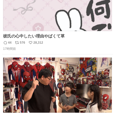
彼氏の心中したい理由やばくて草
44
576
28,312
返
リ
い
17時間前
信
ポ
い
数
ス
ね
ト
数
数