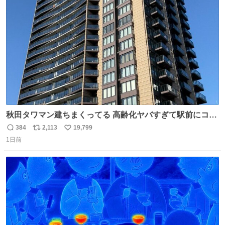
ト
数
数
秋田タワマン建ちまくってる 高齢化ヤバすぎて駅前にコン
パクトシティつくって高齢者を住ませる考えらしい 病院も
384
2,113
19,799
返
リ
い
全部駅前にある
1日前
信
ポ
い
数
ス
ね
ト
数
数