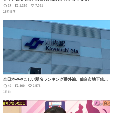
17
1,210
7,091
返
リ
い
18時間前
信
ポ
い
数
ス
ね
ト
数
数
全日本ややこしい駅名ランキング番外編、仙台市地下鉄川
内駅
49
469
2,578
返
リ
い
1日前
信
ポ
い
数
ス
ね
ト
数
数