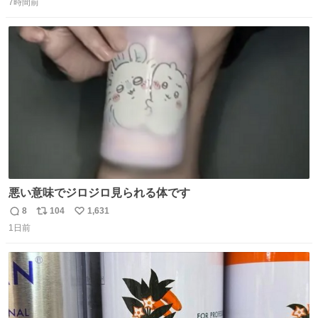
かなって思うよ〜
7時間前
信
ポ
い
数
ス
ね
ト
数
数
悪い意味でジロジロ見られる体です
8
104
1,631
返
リ
い
1日前
信
ポ
い
数
ス
ね
ト
数
数