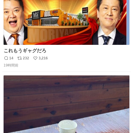
これもうギャグだろ
14
232
3,216
返
リ
い
19時間前
信
ポ
い
数
ス
ね
ト
数
数