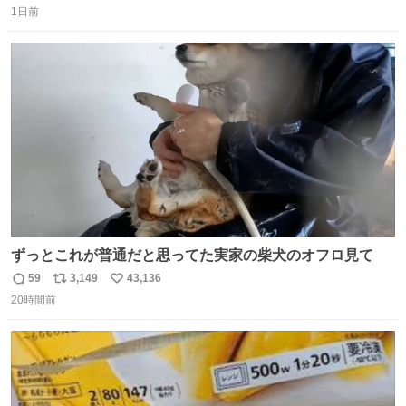
1日前
信
ポ
い
数
ス
ね
ト
数
数
ずっとこれが普通だと思ってた実家の柴犬のオフロ見て
59
3,149
43,136
返
リ
い
20時間前
信
ポ
い
数
ス
ね
ト
数
数