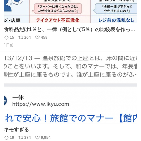
食料品だけ1％と、一律（例として5％）の比較表を作って
みました。 参考になるかと思います。
15
204
458
返
リ
い
1日前
信
ポ
い
数
ス
ね
ト
数
数
キモすぎる
19
374
9,954
返
リ
い