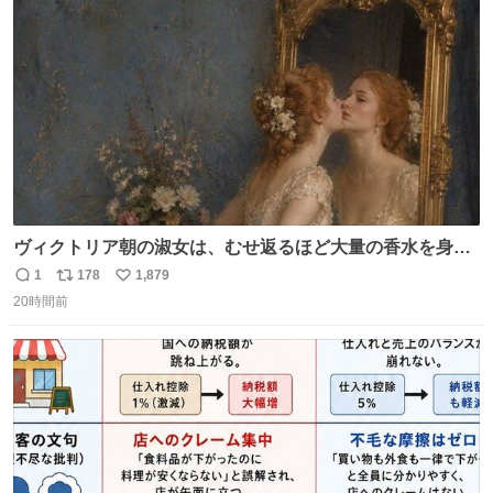
ト
数
数
ヴィクトリア朝の淑女は、むせ返るほど大量の香水を身に
つけるものではないとされていた。それでも香水は、髪や
1
178
1,879
返
リ
い
肌の手入れと同じくらい、ヴィクトリア朝の女性達の美容
20時間前
信
ポ
い
習慣に欠かせないものだった。 当時の香水は、現在私たち
数
ス
ね
が知る香水よりも単純な組成で、その大部分は薔薇、菫、
ト
数
数
ベルガモット、