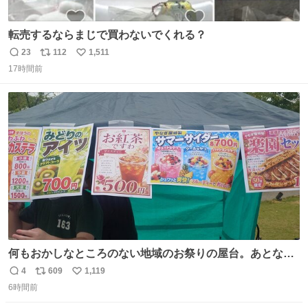
転売するならまじで買わないでくれる？
23
112
1,511
返
リ
い
17時間前
信
ポ
い
数
ス
ね
ト
数
数
何もおかしなところのない地域のお祭りの屋台。あとなん
か割と聞き馴染みのあるBGMが流れてます #関広見まつり
4
609
1,119
返
リ
い
#関広見まつり2026
6時間前
信
ポ
い
数
ス
ね