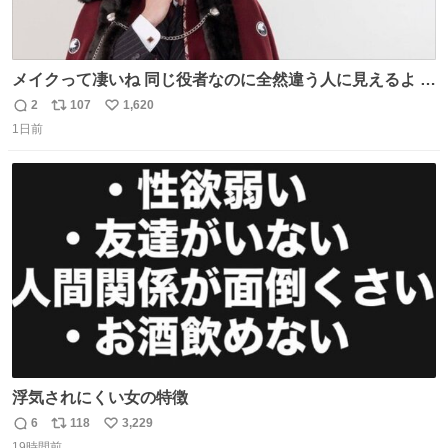
メイクって凄いね 同じ役者なのに全然違う人に見えるよ #
仮面ライダーマイス #ブルーロック
2
107
1,620
返
リ
い
1日前
信
ポ
い
数
ス
ね
ト
数
数
浮気されにくい女の特徴
6
118
3,229
返
リ
い
19時間前