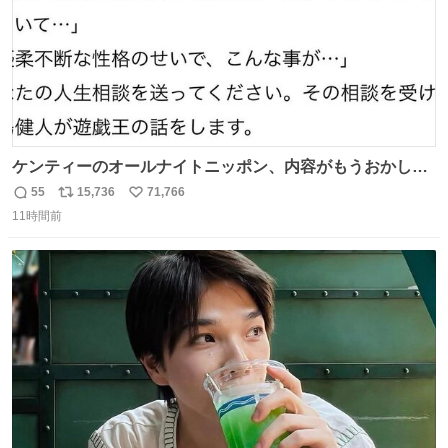
ケンティーのオールナイトニッポン、内容がもうおかしい
#中島健人ANN
55
15,736
71,766
返
リ
い
11時間前
信
ポ
い
数
ス
ね
ト
数
数