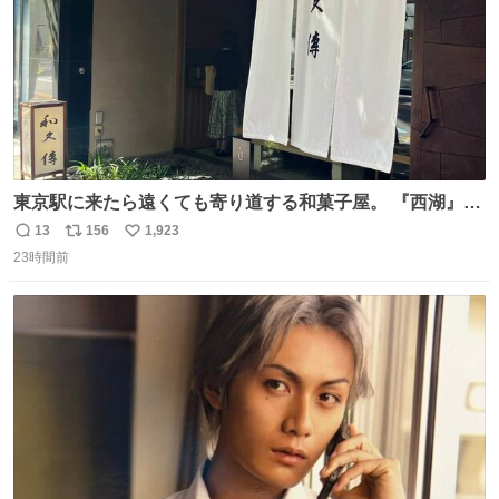
東京駅に来たら遠くても寄り道する和菓子屋。 『西湖』と
いう笹に包まれ、蓮根の粉で出来た生菓子がたまらなく美
13
156
1,923
返
リ
い
味しい。 笹の香りと和三盆の風味、蓮粉のもちもちと特徴
23時間前
信
ポ
い
ある食感は唯一無二。
数
ス
ね
ト
数
数