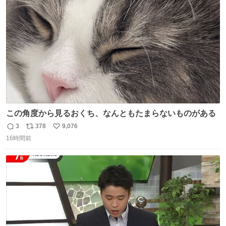
ト
数
数
この角度から見るおくち、なんともたまらないものがある
3
378
9,076
返
リ
い
16時間前
信
ポ
い
数
ス
ね
ト
数
数