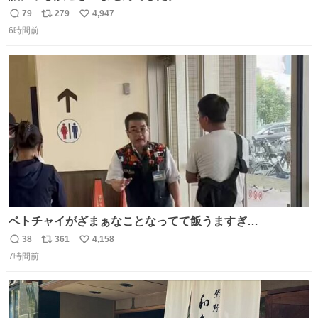
79
279
4,947
返
リ
い
6時間前
信
ポ
い
数
ス
ね
ト
数
数
ベトチャイがざまぁなことなってて飯うますぎ
る〜〜〜！！！！！！！！ 店員さんの神対応によって先頭
38
361
4,158
返
リ
い
並んでたのに列からハブられてたwwwwwwwwwwww
7時間前
信
ポ
い
数
ス
ね
ト
数
数