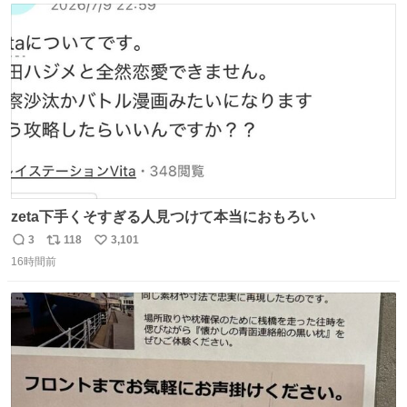
ト
数
数
zeta下手くそすぎる人見つけて本当におもろい
3
118
3,101
返
リ
い
16時間前
信
ポ
い
数
ス
ね
ト
数
数