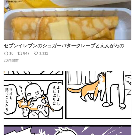
セブンイレブンのシュガーバタークレープとえんがわの寿
司を探している人へ！ シュガーバタークレープは目黒、品
10
847
3,311
返
リ
い
川、蒲田、渋谷、川崎、横浜、鶴見、九州の一部エリア限
20時間前
信
ポ
い
定商品で8月5日に発注が終了したため店舗に置いてあると
数
ス
ね
ころ少ないですが見つけたら即買いです🤩❣️
ト
数
数