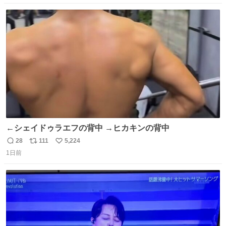
数
ス
ね
ト
数
数
←シェイドゥラエフの背中 →ヒカキンの背中
28
111
5,224
返
リ
い
1日前
信
ポ
い
数
ス
ね
ト
数
数