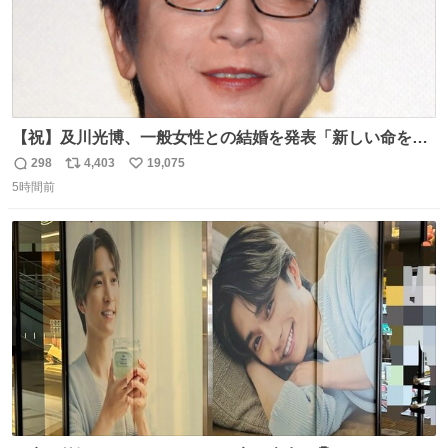
【祝】及川光博、一般女性との結婚を発表「新しい命を授
かっております」 news.livedoor.com/lite/article_d…
298
4,403
19,075
返
リ
い
「私、及川光博はこの度、交際しておりました方と入籍い
5時間前
信
ポ
い
たしました。また、新しい命を授かっております」「今後
数
ス
ね
も変わらず俳優として、ミッチーとして、努力し精進して
ト
数
数
参ります」とつづった。