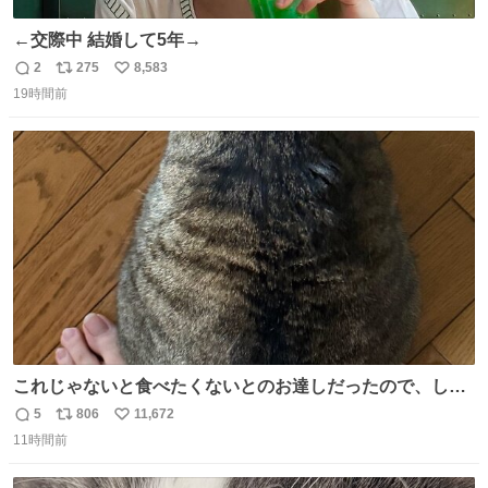
←交際中 結婚して5年→
2
275
8,583
返
リ
い
19時間前
信
ポ
い
数
ス
ね
ト
数
数
これじゃないと食べたくないとのお達しだったので、しっ
ぽ置き場係になっている
5
806
11,672
返
リ
い
11時間前
信
ポ
い
数
ス
ね