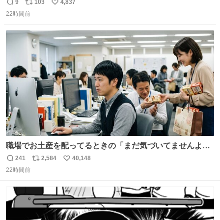
ッチンでひとり焼肉できてしあわせだもん՞ o̴̶̷̥ ̫ o̴̶̷̥ ՞
9
103
4,837
返
リ
い
22時間前
信
ポ
い
数
ス
ね
ト
数
数
職場でお土産を配ってるときの「まだ気づいてませんよ」
的な演技が毎回シンドい。
241
2,584
40,148
返
リ
い
22時間前
信
ポ
い
数
ス
ね
ト
数
数