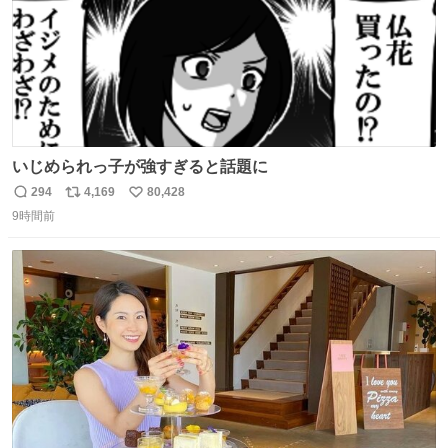
いじめられっ子が強すぎると話題に
294
4,169
80,428
返
リ
い
9時間前
信
ポ
い
数
ス
ね
ト
数
数