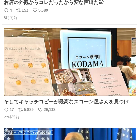
お店の外観からコレだったから変な声出た🤭
4
152
5,589
返
リ
い
8時間前
信
ポ
い
数
ス
ね
ト
数
数
そしてキャッチコピーが最高なスコーン屋さんを見つけて
しまったので思わず買い込んでしまった。スコーンなんて
17
5,829
20,133
返
リ
い
パッサパサなほどええですからね。
22時間前
信
ポ
い
数
ス
ね
ト
数
数