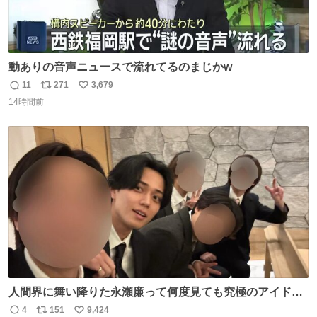
動ありの音声ニュースで流れてるのまじかw
11
271
3,679
返
リ
い
14時間前
信
ポ
い
数
ス
ね
ト
数
数
人間界に舞い降りた永瀬廉って何度見ても究極のアイドル
過ぎてずっと味する。美味い。
4
151
9,424
返
リ
い