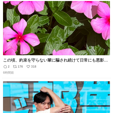
ことをするな!!」 それでは歌います、聞いてください 「井
ト
数
数
戸水」
この頃、約束を守らない輩に騙され続けて日常にも悪影響
が出てきて仕事も出来ずでストレスマックス。 解決には断
2
176
318
返
リ
い
ち切るのみ。 そんな時に美しい光景は救いの刻です。 人様
6時間前
信
ポ
い
に迷惑をかける人間の神経には理解が出来ないし理解する
数
ス
ね
気もない。 実直に生きる！ 今日も嘘に負けずに頑張りま
ト
数
数
す。 #LUNE #約束