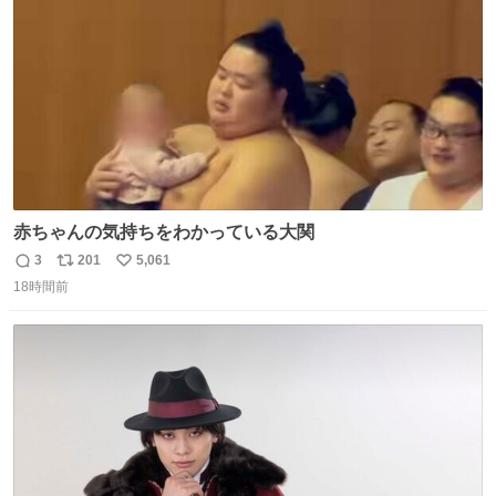
数
赤ちゃんの気持ちをわかっている大関
3
201
5,061
返
リ
い
18時間前
信
ポ
い
数
ス
ね
ト
数
数