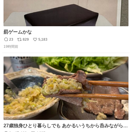
罰ゲームかな
23
829
5,183
返
リ
い
19時間前
信
ポ
い
数
ス
ね
ト
数
数
27歳独身ひとり暮らしでも あかるいうちから呑みながらキ