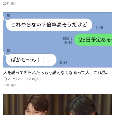
20時間前
信
ポ
い
数
ス
ね
ト
数
数
人を誘って断られたらもう誘えなくなるって人、これ見て
元気出してほしい
2
286
10,962
返
リ
い
19時間前
信
ポ
い
数
ス
ね
ト
数
数