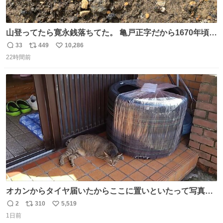
山登ってたら寛永銭落ちてた。 亀戸正字だから1670年頃に
鋳造されたもの。
33
449
10,286
返
リ
い
22時間前
信
ポ
い
数
ス
ね
ト
数
数
オカンからタイヤ届いたからここに置いといたって写真送
られてきたけど明らかに猫が邪魔くさそうな顔してて草
2
310
5,519
返
リ
い
1日前
信
ポ
い