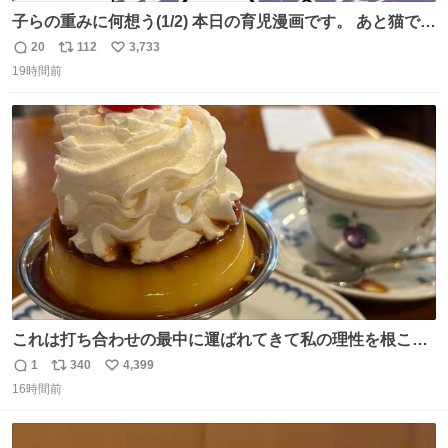
子らの重みに何想う(1/2) 本日の育児漫画です。 あと猫で
す。
20
112
3,733
返
リ
い
19時間前
信
ポ
い
数
ス
ね
ト
数
数
これは打ち合わせの最中に運ばれてきて私の理性を根こそ
ぎ奪い去ったプリンの写真です。
1
340
4,399
返
リ
い
16時間前
信
ポ
い
数
ス
ね
ト
数