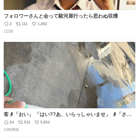
フォロワーさんと会って駿河屋行ったら思わぬ収穫
2
111
1,492
返
リ
い
1日前
信
ポ
い
数
ス
ね
ト
数
数
客👴「おい」 「はい??あ、いらっしゃいませ」 👴「さっ
きからずっと水出しっぱなしでもったいないだろ」 「静電
54
532
5,952
返
リ
い
気を逃がし、熱くなった地面の温度を下げ、引火事故の防
23時間前
信
ポ
い
止の為必要な作業です」 👴「水不足の昨今にもったいない
数
ス
ね