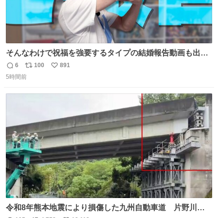
そんなわけで祝福を強要するタイプの結婚報告動画も出し
ています！ なんと…猫も出ます！！ #世界猫の日
6
100
891
返
リ
い
5時間前
信
ポ
い
数
ス
ね
ト
数
数
令和8年熊本地震により損傷した九州自動車道 片野川橋