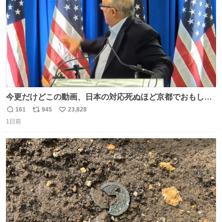
今更だけどこの動画、日本の対応死ぬほど京都でおもしろ
い。 なんなら敬語で丁寧に煽りまくってるの好き。笑
161
945
23,828
返
リ
い
1日前
信
ポ
い
数
ス
ね
ト
数
数