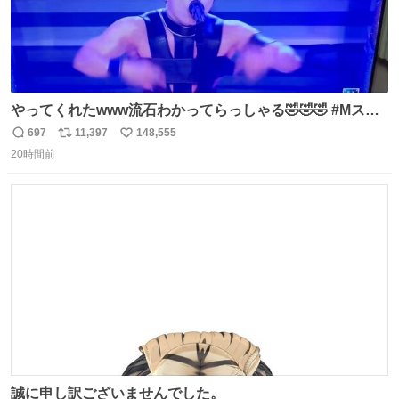
やってくれたwww流石わかってらっしゃる🤣🤣🤣 #Mステ
#西川貴教
697
11,397
148,555
返
リ
い
20時間前
信
ポ
い
数
ス
ね
ト
数
数
誠に申し訳ございませんでした。