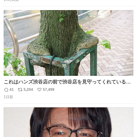
信
ポ
い
数
ス
ね
ト
数
数
これはハンズ渋谷店の前で渋谷店を見守ってくれている
「くつろ木」。
41
5,204
57,499
返
リ
い
1日前
信
ポ
い
数
ス
ね
ト
数
数