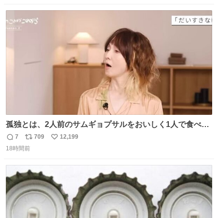
数
ス
ね
ト
数
数
孤独とは、2人前のサムギョプサルをおいしく1人で食べる
ことである←好きすぎる
7
709
12,199
返
リ
い
18時間前
信
ポ
い
数
ス
ね
ト
数
数