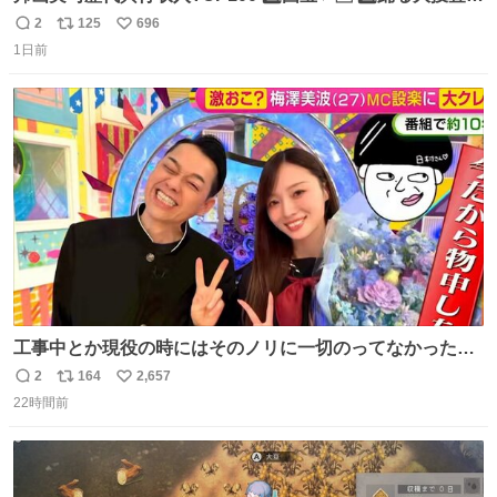
THE MOVIE2 3️⃣南極物語 4️⃣踊る大捜査線 THE MOVIE 5️⃣
2
125
696
返
リ
い
子猫物語 6️⃣劇場版コード・ブルー 7️⃣天と地と 8️⃣永遠の0
1日前
信
ポ
い
9️⃣ROOKIES-卒業- 🔟世界の中心で、愛をさけぶ … 44位 ほ
数
ス
ね
どなく、お別れです←🆕 … 60位 キングダム 魂の決戦←🆕
ト
数
数
工事中とか現役の時にはそのノリに一切のってなかった1
番の「設楽の女」が卒業して頭角を現しはじめてて大好き
2
164
2,657
返
リ
い
🥲🥲 設楽さんの返しも良い🥲 #梅澤美波
22時間前
信
ポ
い
数
ス
ね
ト
数
数