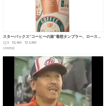
スターバックス“コーヒーの旅”着想タンブラー、ロースタ
リー 東京×トラベラーズカンパニー コーヒーやグルメの味
5
483
2,483
返
リ
い
を記録できるノートも - fashion-press.net/news/149501
22時間前
信
ポ
い
数
ス
ね
ト
数
数