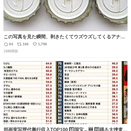
この写真を見た瞬間、剥きたくてウズウズしてくるアナ
タ、完全なる同世代（笑） #70年代 #80年代 #昭和レト
64
166
1,796
返
リ
い
ロ
16時間前
信
ポ
い
数
ス
ね
ト
数
数
邦画実写歴代興行収入TOP100 1️⃣国宝←🆕 2️⃣踊る大捜査線