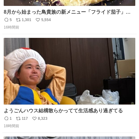
8月から始まった鳥貴族の新メニュー「フライド茄子」が
うますぎでした 信じて……
5
1,301
5,554
返
リ
い
16時間前
信
ポ
い
数
ス
ね
ト
数
数
ようごんハウス結構散らかってて生活感あり過ぎてる
1
117
8,323
返
リ
い
18時間前
信
ポ
い
数
ス
ね