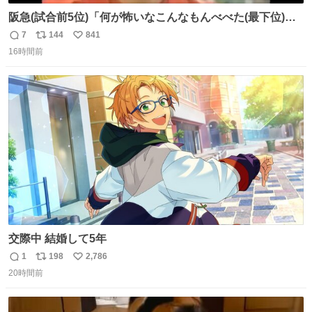
阪急(試合前5位)「何が怖いなこんなもんべべた(最下位)や
ないか！」 南海(試合前6位)「お前んとこ何位ないったい？
7
144
841
返
リ
い
ウチも人のこと言われへんけど」 阪「おーい、お互いに西
16時間前
信
ポ
い
武には勝とうぜ！」 南「分かった！分かった！」
数
ス
ね
ト
数
数
交際中 結婚して5年
1
198
2,786
返
リ
い
20時間前
信
ポ
い
数
ス
ね
ト
数