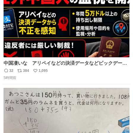
数
中国凄いな アリペイなどの決済データなどビックデータ
で海外にいる中国人の監視をはじめ、多額の資金決済など
32
384
1,095
返
リ
い
があれば帰国命令を出しはじめたらしい。そして、パスポ
5時間前
信
ポ
い
ート取上げで二度と出国できないと、、
数
ス
ね
ト
数
数