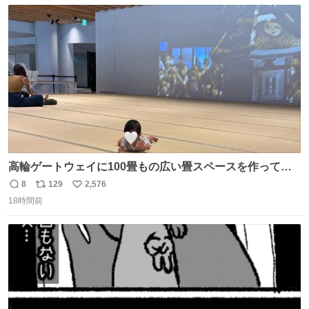
数
ス
ね
ト
数
数
高輪ゲートウェイに100畳もの広い畳スペースを作ってく
れた人本当にありがとう🥹🙏 おかげで遠くから一生懸命ず
8
129
2,576
返
リ
い
り這いで私めがけて来てくれる娘を、思う存分眺められま
18時間前
信
ポ
い
した🤣💖 📍MoN Takanawa 4F
数
ス
ね
ト
数
数