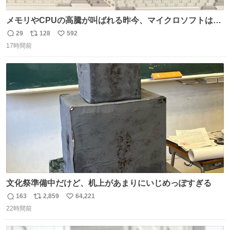
メモリやCPUの高騰が叫ばれる昨今、マイクロソフトは原
点に立ち戻るべきです。 Windows 3.1の頃は数MBのメモ
29
128
592
返
リ
い
リと32bitで25MHz程度のCPUで、主要なオフィスのツー
17時間前
信
ポ
い
ルが動いていたのですから…
数
ス
ね
ト
数
数
文化祭準備中だけど、机上があまりにいじめっぽすぎる
163
2,859
64,221
返
リ
い
22時間前
信
ポ
い
数
ス
ね