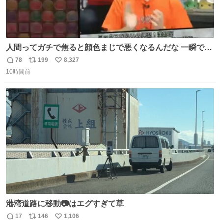
人間ってガチで焦ると顔色まじで悪くなるんだな 一瞬で顔
から正気無くなってる
78
199
8,327
返
リ
い
10時間前
信
ポ
い
数
ス
ね
ト
数
数
港湾道路に移動📷はエグすぎて草
17
146
1,106