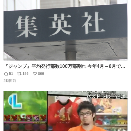
ト
数
数
『ジャンプ』平均発行部数100万部割れ 今年4月～6月で98
万5000部 oricon.co.jp/news/2472409/f… ⠀ 🔻最高記録は
51
156
809
返
リ
い
1994年12月の653万部 当時の連載作品 「DRAGON
2時間前
信
ポ
い
BALL」 「SLAM DUNK」 「幽☆遊☆白書」 「るろうに
数
ス
ね
剣心」 「ジョジョ第4部」 「地獄先生ぬ〜べ〜」 「BØY -
ト
数
数
ボーイ-」 「NINKU -忍空-」