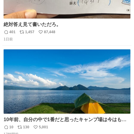
絶対答え見て書いただろ。
401
1,457
87,448
返
リ
い
1日前
信
ポ
い
数
ス
ね
ト
数
数
10年前、自分の中で1番だと思ったキャンプ場は今はもう
ない
10
130
5,001
返
リ
い