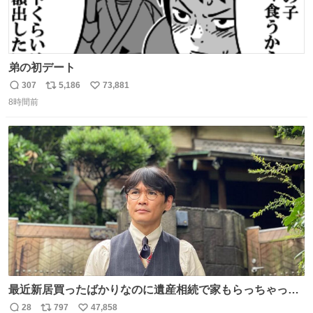
弟の初デート
307
5,186
73,881
返
リ
い
8時間前
信
ポ
い
数
ス
ね
ト
数
数
最近新居買ったばかりなのに遺産相続で家もらっちゃった
長男
28
797
47,858