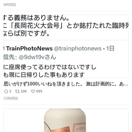
返
リ
い
8時間前
信
ポ
い
数
ス
ね
ト
数
数
思いがけず1000いいねを頂きました。 旅は計画的に。あな
たの旅は誰も保証してくれない。 お金を出したら際限なく
3
106
695
返
リ
い
ワガママを受け入れてくれると思うな。それはカスハラ。
23時間前
信
ポ
い
席の保証と快適な空間はお金で買える。苦言は買ってから
数
ス
ね
言え。 以上、乗り鉄の端くれの意見でした。
ト
数
数