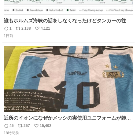
誰もホルムズ海峡の話をしなくなったけどタンカーの往来
は消滅したままですねと
1
2,138
4,121
返
リ
い
1日前
信
ポ
い
数
ス
ね
ト
数
数
近所のイオンになぜかメッシの実使用ユニフォームが飾っ
てあっておもろい
45
257
15,402
返
リ
い
18時間前
信
ポ
い