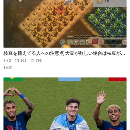
枝豆を植えてる人への注意点 大豆が欲しい場合は枝豆が収
穫できる状態で秋を迎えましょう。 気になって一部だけ収
2
101
793
返
リ
い
穫したら普通に枯れてた… #ほの暮しの庭
1日前
信
ポ
い
数
ス
ね
ト
数
数