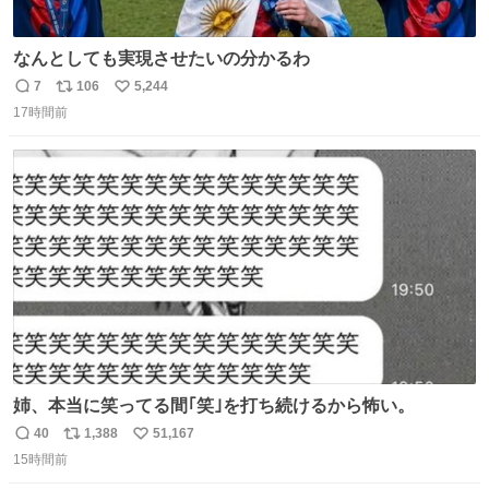
なんとしても実現させたいの分かるわ
7
106
5,244
返
リ
い
17時間前
信
ポ
い
数
ス
ね
ト
数
数
姉、本当に笑ってる間｢笑｣を打ち続けるから怖い。
40
1,388
51,167
返
リ
い
15時間前
信
ポ
い