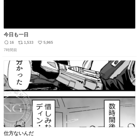
今日も一日
16
1,533
5,965
返
リ
い
7時間前
信
ポ
い
数
ス
ね
ト
数
数
仕方ないんだ