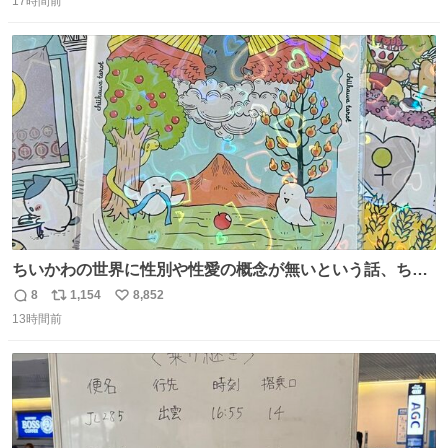
17時間前
信
ポ
い
数
ス
ね
ト
数
数
ちいかわの世界に性別や性愛の概念が無いという話、ちい
かわタロットでも恋人・女帝・女教皇あたりは性別を意識
8
1,154
8,852
返
リ
い
させないように描かれてるんだよね。かなり徹底している
13時間前
信
ポ
い
印象。
数
ス
ね
ト
数
数