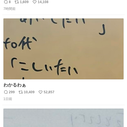
8
1,609
14,108
返
リ
い
7時間前
信
ポ
い
数
ス
ね
ト
数
数
わかるわぁ
299
10,409
52,857
返
リ
い
1日前
信
ポ
い
数
ス
ね
ト
数
数