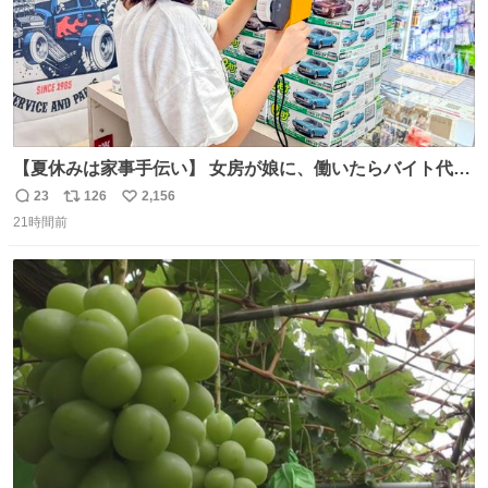
【夏休みは家事手伝い】 女房が娘に、働いたらバイト代も
らえば？と言ったら、娘は、いらない、と言って黙々と働
23
126
2,156
返
リ
い
いてくれました。 あとでソフトクリーム買ってやろうと思
21時間前
信
ポ
い
いました。
数
ス
ね
ト
数
数