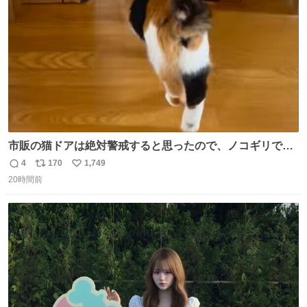
数
市販の猫ドアは絶対警戒すると思ったので、ノコギリで無
理やりドアを切り取って作った、にゃんころ専用の猫のれ
4
170
1,749
返
リ
い
ん
20時間前
信
ポ
い
数
ス
ね
ト
数
数