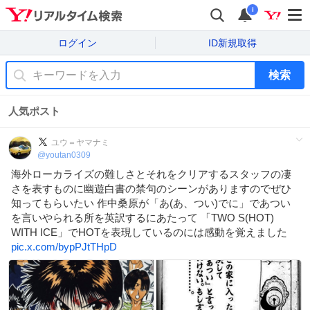
i
ログイン
ID新規取得
検索
人気ポスト
ユウ＝ヤマナミ
@
youtan0309
海外ローカライズの難しさとそれをクリアするスタッフの凄
さを表すものに幽遊白書の禁句のシーンがありますのでぜひ
知ってもらいたい 作中桑原が「あ(あ、つい)でに」であつい
を言いやられる所を英訳するにあたって 「TWO S(HOT)
WITH ICE」でHOTを表現しているのには感動を覚えました
pic.x.com/bypPJtTHpD