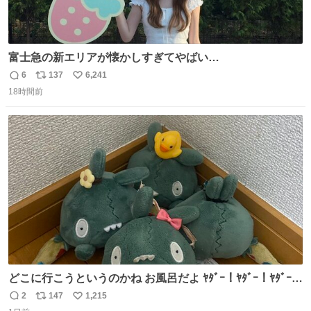
富士急の新エリアが懐かしすぎてやばい…
6
137
6,241
返
リ
い
18時間前
信
ポ
い
数
ス
ね
ト
数
数
どこに行こうというのかね お風呂だよ ﾔﾀﾞｰ！ﾔﾀﾞｰ！ﾔﾀﾞｰ！
ｲﾔｰ！
2
147
1,215
返
リ
い