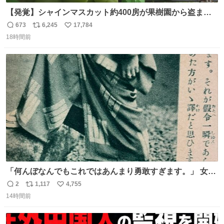
【発覚】シャインマスカット約400房が果樹園から盗まれ
る 栃木・佐野市 news.livedoor.com/article/detail… 被害
673
6,245
17,784
返
リ
い
に遭った果樹園には防犯カメラなどはなく、シャインマス
18時間前
信
ポ
い
カットが盗まれた木には刃物などで切られた跡が。市内で
数
ス
ね
今年に入って同様の被害は確認されておらず、警察はパト
ト
数
数
ロールを強化する。
「何んぼなんでもこれではあんまり勇敢すぎます。」 女性
の立ち振る舞い指南コーナーで、大股を「下品」や「はし
2
1,117
4,755
返
リ
い
たない」という言葉を使わず「勇敢すぎます」と洒落っ気
14時間前
信
ポ
い
たっぷりにたしなめる当時の言葉選びよ 勇敢すぎます、使
数
ス
ね
っていきたい… （昭和4年婦人倶楽部新年号より）
ト
数