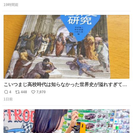
返
リ
い
19時間前
信
ポ
い
数
ス
ね
ト
数
数
こいつまじ高校時代は知らなかった世界史が溢れすぎてて
𝑩𝑰𝑮 𝑳𝑶𝑽𝑬＿＿
4
448
7,970
返
リ
い
1日前
信
ポ
い
数
ス
ね
ト
数
数