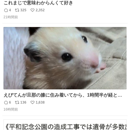
これまじで意味わからんくて好き
4
325
2,352
返
リ
い
21時間前
信
ポ
い
数
ス
ね
ト
数
数
えびてんが旦那の膝に住み着いてから、1時間半が経とう
としている。 えびてんはもう永住の意を固めており、持ち
6
136
1,638
返
リ
い
込んだおやつを所定の場所に置くなどしている。
16時間前
信
ポ
い
数
ス
ね
ト
数
数