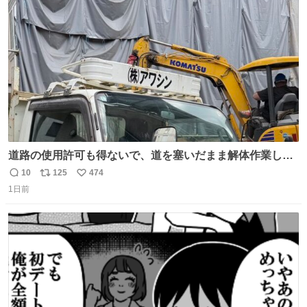
ト
数
数
道路の使用許可も得ないで、道を塞いだまま解体作業して
る。 写真を撮ろうとしたら「勝手に写真撮るな馬鹿野郎」
10
125
474
返
リ
い
と罵倒されるなど。
1日前
信
ポ
い
数
ス
ね
ト
数
数