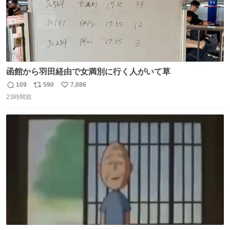
函館から羽田経由で女満別に行く人がいて草
109
590
7,086
返
リ
い
23時間前
信
ポ
い
数
ス
ね
ト
数
数