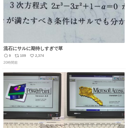
流石にサルに期待しすぎで草
9
109
2,374
返
リ
い
20時間前
信
ポ
い
数
ス
ね
ト
数
数