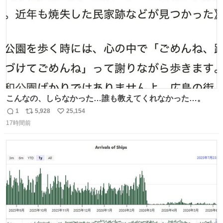
こんなの、しらなかった…誰も教えてくれなかった…。
1
5,928
25,154
返
リ
い
17時間前
信
ポ
い
数
ス
ね
ト
数
数