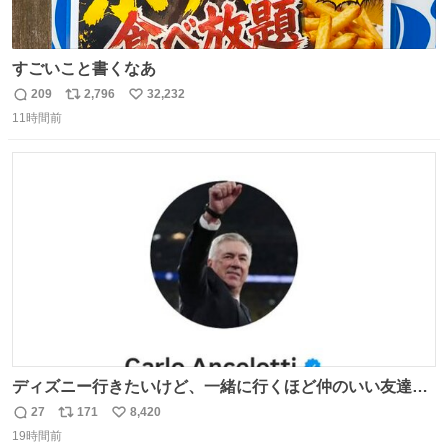
すごいこと書くなあ
209
2,796
32,232
返
リ
い
11時間前
信
ポ
い
数
ス
ね
ト
数
数
ディズニー行きたいけど、一緒に行くほど仲のいい友達が
居ない… ほんでこれ
27
171
8,420
返
リ
い
19時間前
信
ポ
い