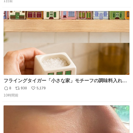
と罵倒されるなど。
1日前
信
ポ
い
数
ス
ね
ト
数
数
フライングタイガー「小さな家」モチーフの調味料入れ、
並べれば“デンマークの街並み”に ピンク・グリーン・テラ
8
930
5,179
返
リ
い
コッタの全9種 - fashion-press.net/news/149552
10時間前
信
ポ
い
数
ス
ね
ト
数
数