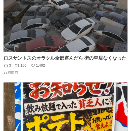
ロスサントスのオラクル全部盗んだら 街の車居なくなった
3
100
1,402
返
リ
い
23時間前
信
ポ
い
数
ス
ね
ト
数
数