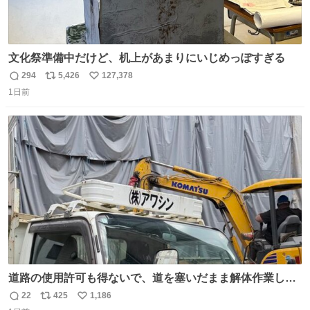
文化祭準備中だけど、机上があまりにいじめっぽすぎる
294
5,426
127,378
返
リ
い
1日前
信
ポ
い
数
ス
ね
ト
数
数
道路の使用許可も得ないで、道を塞いだまま解体作業して
る。 写真を撮ろうとしたら「勝手に写真撮るな馬鹿野郎」
22
425
1,186
返
リ
い