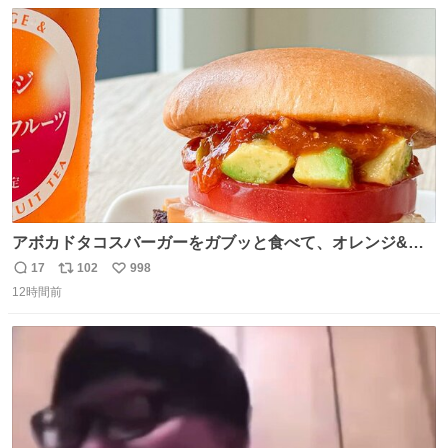
数
ス
ね
たいにﾄﾃﾄﾃついてってるし逃走しないし脱走しないし逃げ
ト
数
数
ないし走ら文字数
アボカドタコスバーガーをガブッと食べて、オレンジ&パ
ッションフルーツティーをグビッと飲んで、またアボカド
17
102
998
返
リ
い
タコスバーガーをガブッと食べて、またオレンジ＆パッシ
12時間前
信
ポ
い
ョンフルーツティーをグビッと飲んで…🍔🍹
数
ス
ね
ト
数
数