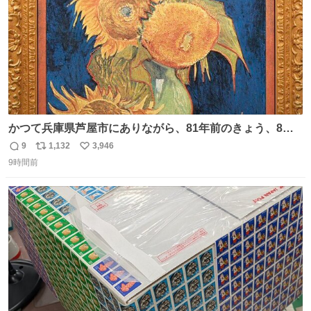
かつて兵庫県芦屋市にありながら、81年前のきょう、8月6
日の阪神大空襲の折に残念ながら焼失した、 #ゴッホ の幻
9
1,132
3,946
返
リ
い
の「 #ヒマワリ 」。 当館は、東京都にある武者小路実篤記
9時間前
信
ポ
い
念館にご協力いただき、当時発行されたカラー印刷画集よ
数
ス
ね
り陶板で原寸大に再現し、2014年より展示しています。 #
ト
数
数
大塚国際美術館