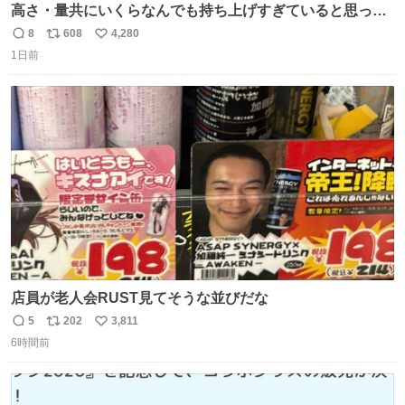
高さ・量共にいくらなんでも持ち上げすぎていると思って
撮影した写真
8
608
4,280
返
リ
い
1日前
信
ポ
い
数
ス
ね
ト
数
数
店員が老人会RUST見てそうな並びだな
5
202
3,811
返
リ
い
6時間前
信
ポ
い
数
ス
ね
ト
数