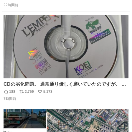
返
リ
い
22時間前
信
ポ
い
数
ス
ね
ト
数
数
CDの劣化問題。 通常通り優しく磨いていたのですが、 薄
い氷のようにバリッと割れてしまいました。。 中々高価な
188
2,759
5,173
返
リ
い
ソフトなので辛いです😭 数十年後にはCDゲームソフト、
7時間前
信
ポ
い
みなこうなってしまうのでしょうか。。
数
ス
ね
ト
数
数