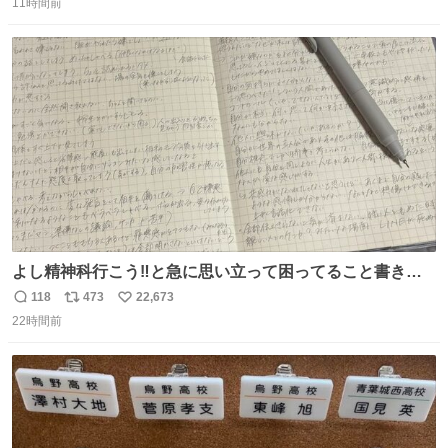
11時間前
信
ポ
い
数
ス
ね
ト
数
数
よし精神科行こう‼️と急に思い立って困ってること書き出
してたらペン止まらなくなってすごい勢いで埋まってワロ
118
473
22,673
返
リ
い
タ
22時間前
信
ポ
い
数
ス
ね
ト
数
数