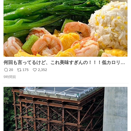
数
うか…素敵すぎる
何回も言ってるけど、これ美味すぎんの！！！低カロリー
で満足感エグいから一生食べてる😭
20
175
2,352
返
リ
い
9時間前
信
ポ
い
数
ス
ね
ト
数
数