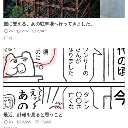
崖に聳える、あの駐車場へ行ってきました。
26
215
2,587
返
リ
い
1日前
信
ポ
い
数
ス
ね
ト
数
数
最近、訃報を見ると思うこと
63
2,565
17,665
返
リ
い