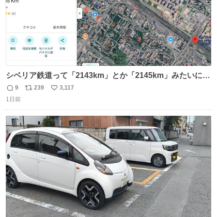
シベリア鉄道って「2143km」とか「2145km」みたいに、
モスクワからの距離名そのままの駅名があるんですね。
9
239
3,117
返
リ
い
1日前
信
ポ
い
数
ス
ね
ト
数
数