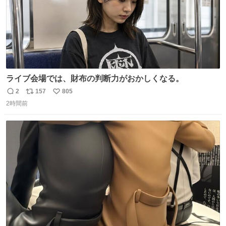
ライブ会場では、財布の判断力がおかしくなる。
2
157
805
返
リ
い
2時間前
信
ポ
い
数
ス
ね
ト
数
数