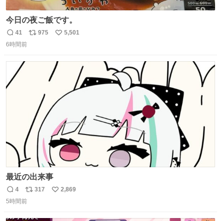
今日の夜ご飯です。
41
975
5,501
返
リ
い
6時間前
信
ポ
い
数
ス
ね
ト
数
数
最近の出来事
4
317
2,869
返
リ
い
5時間前
信
ポ
い
数
ス
ね