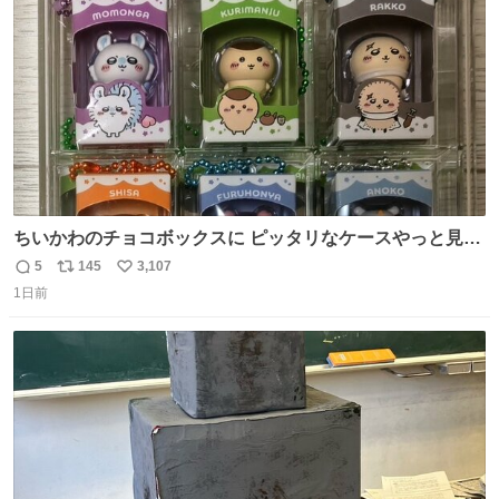
数
ちいかわのチョコボックスに ピッタリなケースやっと見つ
かった😭
5
145
3,107
返
リ
い
1日前
信
ポ
い
数
ス
ね
ト
数
数