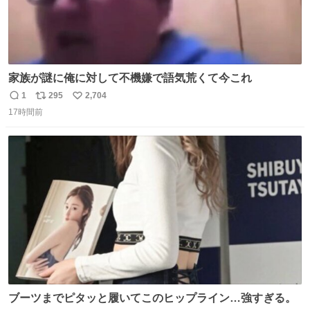
家族が謎に俺に対して不機嫌で語気荒くて今これ
1
295
2,704
返
リ
い
17時間前
信
ポ
い
数
ス
ね
ト
数
数
ブーツまでピタッと履いてこのヒップライン…強すぎる。