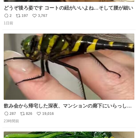
どうぞ後ろ姿です コートの紐がいいよね…そして腰が細い
2
197
3,767
返
リ
い
1日前
信
ポ
い
数
ス
ね
ト
数
数
飲み会から帰宅した深夜、マンションの廊下にいらっしゃ
ったオニヤンマ様 まさかこんな都会でお会いできるなんて
287
826
19,016
返
リ
い
思っておらず大興奮しております かっこよすぎる 指を差し
23時間前
信
ポ
い
伸べると乗ってきてくれたのでひとまず一緒に帰宅しまし
数
ス
ね
たが、飛ばないということは弱っていらっしゃるのでしょ
ト
数