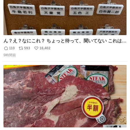
ん？え？なにこれ？ ちょっと待って、聞いてない これは販
売されているのもですか？
110
593
16,402
返
リ
い
9時間前
信
ポ
い
数
ス
ね
ト
数
数