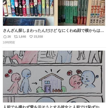
さんざん探しまわったんだけど なにくわぬ顔で横からはえ
てた
26
1,646
15,558
返
リ
い
16時間前
信
ポ
い
数
ス
ね
ト
数
数
人前でも構わず愛を示そうとする彼女と人前では恥ずかし