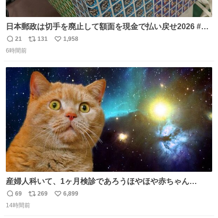
日本郵政は切手を廃止して額面を現金で払い戻せ2026 #日
本郵政 @JapanPostHD_PR
21
131
1,958
返
リ
い
6時間前
信
ポ
い
数
ス
ね
ト
数
数
産婦人科いて、1ヶ月検診であろうほやほや赤ちゃん👩‍🍼
と推定2,3歳の女の子👧🏻をワンオペで連れてるママがいる
69
269
6,899
返
リ
い
のだけども 女の子ずっとママの側から離れない…⁉️ 手を繋
14時間前
信
ポ
い
がなくてもうろちょろしないしママが歩いたらピクミンみ