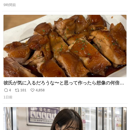
返
リ
い
るか news.denfaminicogamer.jp/news/260806s プレイヤ
9時間前
信
ポ
い
ーの声を聞いて反応する妹に、直接“口頭”で指示を出して
数
ス
ね
いく。妹のハンドリングには不安が残るが、事故を起こせ
ト
数
数
ば大爆発
彼氏が気に入るだろうな〜と思って作ったら想像の何倍も
美味しい美味しい言ってくれて嬉しい
4
101
4,858
返
リ
い
1日前
信
ポ
い
数
ス
ね
ト
数
数