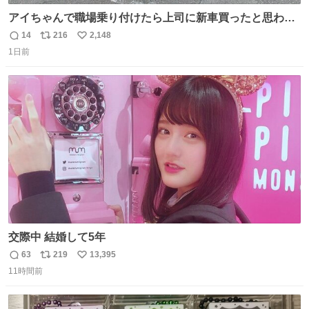
アイちゃんで職場乗り付けたら上司に新車買ったと思われ
たの嬉しすぎる。 20年落ちの車もやりようによっては新車
14
216
2,148
返
リ
い
っぽく見えるってことよ。 令和の車の横に並べても違和感
1日前
信
ポ
い
ない平成18年式です。
数
ス
ね
ト
数
数
交際中 結婚して5年
63
219
13,395
返
リ
い
11時間前
信
ポ
い
数
ス
ね
ト
数