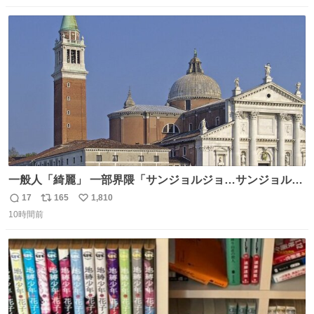
数
ス
ね
ト
数
数
一般人「綺麗」 一部界隈「サンジョルジョ…サンジョルジ
ョマ…ジョルノジョバァーナ！！』
17
165
1,810
返
リ
い
10時間前
信
ポ
い
数
ス
ね
ト
数
数