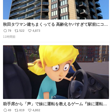
秋田タワマン建ちまくってる 高齢化ヤバすぎて駅前にコン
パクトシティつくって高齢者を住ませる考えらしい 病院も
79
522
4,873
返
リ
い
全部駅前にある
11時間前
信
ポ
い
数
ス
ね
ト
数
数
助手席から「声」で妹に運転を教えるゲーム『妹に運転を
教える』の最新映像が公開。危険だらけの道路で生き残れ
49
819
4,802