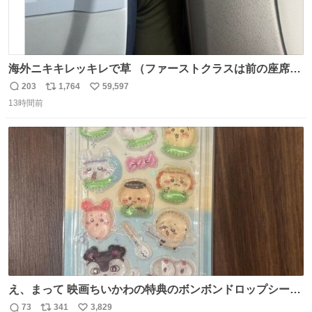
海外ニキキレッキレで草 （ファーストクラスは前の座席で
あるため）
203
1,764
59,597
返
リ
い
13時間前
信
ポ
い
数
ス
ね
ト
数
数
え、まって 映画ちいかわの特典のボンボンドロップシール
もうメルカリにでてるやん #ちいかわ
73
341
3,829