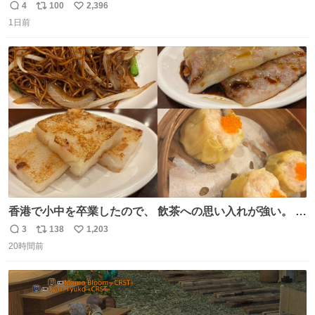
4
100
2,396
返
リ
い
1日前
信
ポ
い
数
ス
ね
ト
数
数
香港で小中を卒業したので、 飲茶への思い入れが強い。 常
に現地の味を探している。 横浜中華街まで行き、店を厳選
3
138
1,203
返
リ
い
すれば流石に出会えるけど、もっと近場で気軽に行ける店
20時間前
信
ポ
い
はないか。 代々木にあった。 多少違うかなというのもあっ
数
ス
ね
たけど、 総合的には満足。
ト
数
数