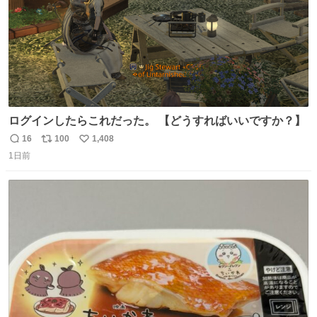
ログインしたらこれだった。 【どうすればいいですか？】
16
100
1,408
返
リ
い
1日前
信
ポ
い
数
ス
ね
ト
数
数