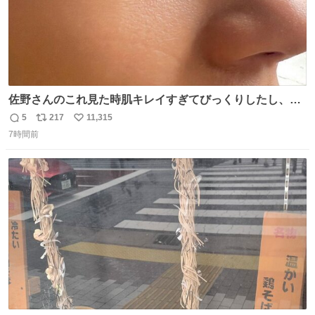
佐野さんのこれ見た時肌キレイすぎてびっくりしたし、や
はりアイドルって体型･肌管理すごすぎる
5
217
11,315
返
リ
い
7時間前
信
ポ
い
数
ス
ね
ト
数
数