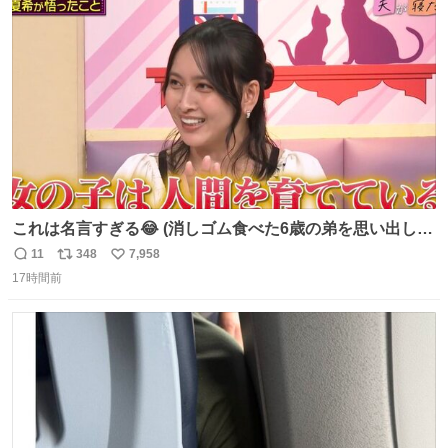
ト
数
数
これは名言すぎる😂 (消しゴム食べた6歳の弟を思い出しな
がら)
11
348
7,958
返
リ
い
17時間前
信
ポ
い
数
ス
ね
ト
数
数