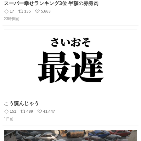
スーパー幸せランキング3位 半額の赤身肉
17
135
5,663
返
リ
い
23時間前
信
ポ
い
数
ス
ね
ト
数
数
こう読んじゃう
151
489
41,447
返
リ
い
1日前
信
ポ
い
数
ス
ね
ト
数
数