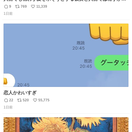
いけど彼女を死ぬほど愛している彼氏 同士いませんか✋️
9
769
11,339
返
リ
い
1日前
信
ポ
い
数
ス
ね
ト
数
数
恋人かわいすぎ
22
520
55,775
返
リ
い
1日前
信
ポ
い
数
ス
ね
ト
数
数