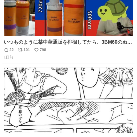
いつものように某中華通販を徘徊してたら、3BM60のぬい
ぐるみを発見してしまった…。
22
101
798
返
リ
い
1日前
信
ポ
い
数
ス
ね
ト
数
数