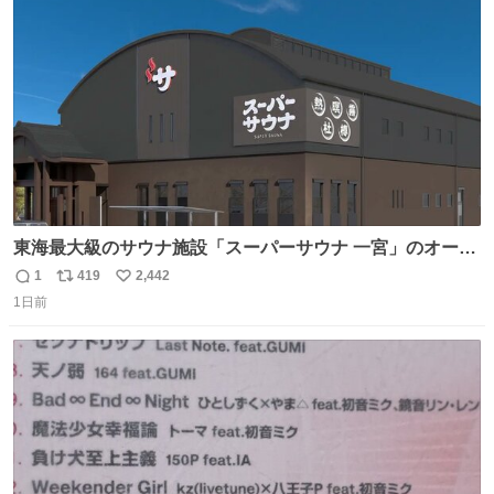
ト
数
数
東海最大級のサウナ施設「スーパーサウナ 一宮」のオープ
ン日が2026年9月8日に決定‼️ 5種類の本格サウナや4種類の
1
419
2,442
返
リ
い
⽔⾵呂、約50名が同時に休息できる休憩スペースなど、男
1日前
信
ポ
い
性が求める設備を極限まで突き詰めた「サウナの理想郷」
数
ス
ね
😍😍😍 ⬇️詳細ページ⬇️ supersento.com/chubu/aichi/ic…
ト
数
数