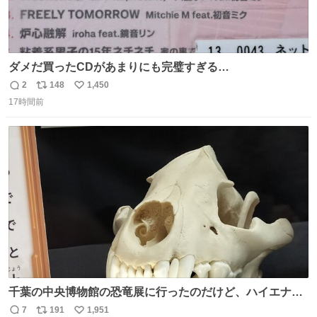
ダメだ買ったCDがあまりにも完璧すぎる…
2
148
1,450
返
リ
い
17時間前
信
ポ
い
数
ス
ね
ト
数
数
千葉の中央博物館の恐竜展に行ったのだけど、ハイエナの
鼻の奥の構造が素敵すぎて張り付いてしまった
7
191
1,951
返
リ
い