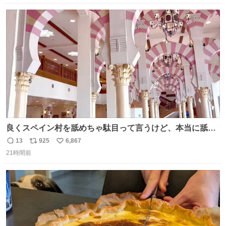
数
ス
ね
ト
数
数
良くスペイン村を舐めちゃ駄目って言うけど、本当に舐め
ちゃ行けないのはスペィン村ホテル🏛🏨 だってロビーから
13
925
6,867
返
リ
い
中庭抜けるだけでこの有様🤩 ディズニーホテル泊まってる
21時間前
信
ポ
い
場所じゃない。 5年振りの志摩スペイン村パルケエスパー
数
ス
ね
ニャは益々素晴らしい場所になってる
ト
数
数