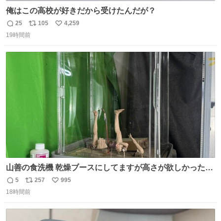
俺はこの高校が好きだから受けたんだが？
25
105
4,259
返
リ
い
19時間前
信
ポ
い
数
ス
ね
ト
数
数
山善の食洗機 乾燥ブースにしてますが高さが欲しかったの
でコレクションケースを置くだけのツルセコ改造 扉が手前
5
257
995
返
リ
い
に開き天井の温度もしっかり上がるのでかなり使いやすく
18時間前
信
ポ
い
なりました😎
数
ス
ね
ト
数