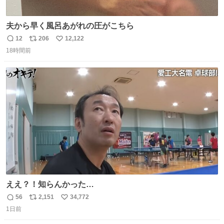
夫から早く風呂あがれの圧がこちら
12
206
12,122
返
リ
い
18時間前
信
ポ
い
数
ス
ね
ト
数
数
ええ？！知らんかった…
56
2,151
34,772
返
リ
い
1日前
信
ポ
い
数
ス
ね