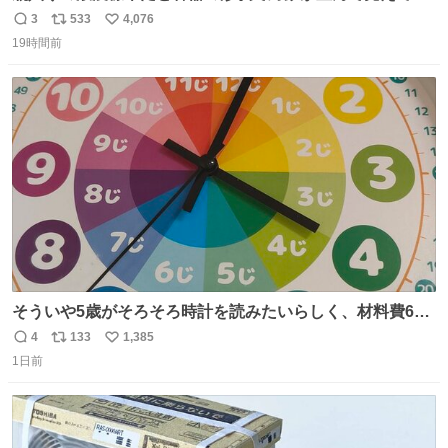
まうことから、なるべく歪みがない状態で観察しやすいよ
3
533
4,076
返
リ
い
うにこのような形で保存していると前に科博の先生から教
19時間前
信
ポ
い
えてもらった #国立科学博物館
数
ス
ね
ト
数
数
そういや5歳がそろそろ時計を読みたいらしく、材料費600
円で作れる知育時計作ってみた！ めっちゃ簡単！ ありがと
4
133
1,385
返
リ
い
う先人！
1日前
信
ポ
い
数
ス
ね
ト
数
数