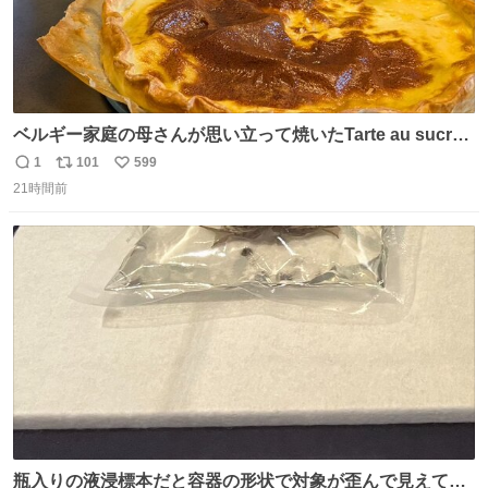
ベルギー家庭の母さんが思い立って焼いたTarte au sucre
は「砂糖のケーキ」。パイ生地に砂糖をたっぷり振りか
1
101
599
返
リ
い
け、クリームと卵の液を注いで焼くだけ。溶けた砂糖はね
21時間前
信
ポ
い
っとり甘い層になり、懐かしい味。「フランス北部とベル
数
ス
ね
ギーのだよ」というこれ、素朴な焼菓子に見えてナポレオ
ト
数
数
ン戦争の歴史があった。
瓶入りの液浸標本だと容器の形状で対象が歪んで見えてし