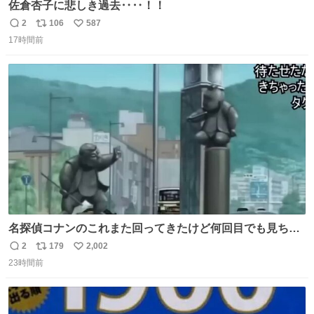
佐倉杏子に悲しき過去‥‥！！
2
106
587
返
リ
い
17時間前
信
ポ
い
数
ス
ね
ト
数
数
名探偵コナンのこれまた回ってきたけど何回目でも見ちゃ
う魔力あるのよな
2
179
2,002
返
リ
い
23時間前
信
ポ
い
数
ス
ね
ト
数
数