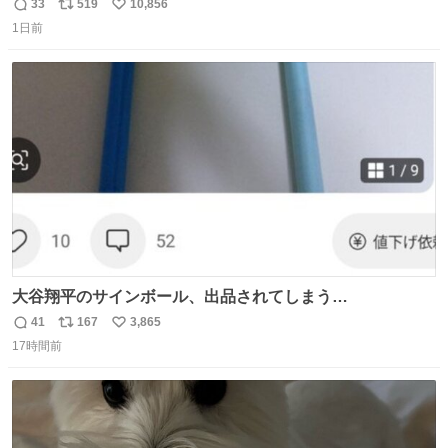
33
519
10,856
返
リ
い
1日前
信
ポ
い
数
ス
ね
ト
数
数
大谷翔平のサインボール、出品されてしまう…
41
167
3,865
返
リ
い
17時間前
信
ポ
い
数
ス
ね
ト
数
数