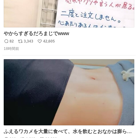
やからすぎるだろまじでwww
82
3,343
42,605
返
リ
い
18時間前
信
ポ
い
数
ス
ね
ト
数
数
ふえるワカメを大量に食べて、水を飲むとおなかは膨ら