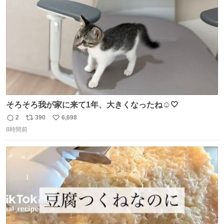
数
そろそろ我が家に来て1年、大きくなったね☺️🤍
2
390
6,698
返
リ
い
8時間前
信
ポ
い
数
ス
ね
ト
数
数