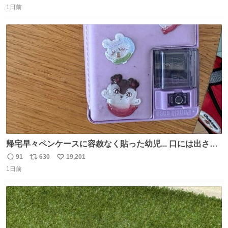
1日前
信
ポ
い
数
ス
ね
ト
数
数
帰宅早々ペンケースに容赦なく貼った幼児... 口には出さぬ
が勿体無い精神で心がざわつく.....ッ
91
630
19,201
返
リ
い
1日前
信
ポ
い
数
ス
ね
ト
数
数