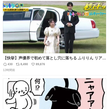
ト
数
数
【快挙】声優界で初めて落とし穴に落ちる ふりりん リアク
ションが最高過ぎる🤣 #ドッキリGP #降幡愛
430
8,490
89,876
返
リ
い
12時間前
信
ポ
い
数
ス
ね
ト
数
数