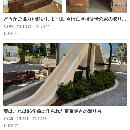
どうかご協力お願いします🙇‍♂️ 今は亡き祖父母の家の取り壊
しが決まり、どうしても処分して欲しくない食器棚と机の
65
1,819
3,744
返
リ
い
引き取り手を探しております この2つは私の祖母が当初一
18時間前
信
ポ
い
目惚れで購入したもので、祖母はc型肝炎で58歳という若
数
ス
ね
さで亡くなりましたが、この家具達をとても大切にしてお
ト
数
数
りました 続く↓
実はこれは96年前に作られた東京最古の滑り台
35
991
9,639
返
リ
い
19時間前
信
ポ
い