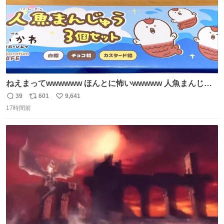
ねえまってwwwwww ほんとに怖いwwwww 人魚まんじゅ
う買ってきたから私も永遠のいのちを…ぐへへ…と思いな
39
601
9,641
返
リ
い
がら1つ食べたら 奥歯欠けたんだけど！！！！？？？ しか
17時間前
信
ポ
い
もガッツリ😭 まんじゅうだよ？？？？？？ ガリッて言っ
数
ス
ね
たから何？と思って口から出したら自分の歯wwwwww セ
ト
数
数
イレーンの呪いじゃん😭