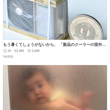
もう暑くてしょうがないから、 「新品のクーラーの室外機
のミニチュア」 でも見ていってよ
19
405
2,289
返
リ
い
5時間前
信
ポ
い
数
ス
ね
ト
数
数