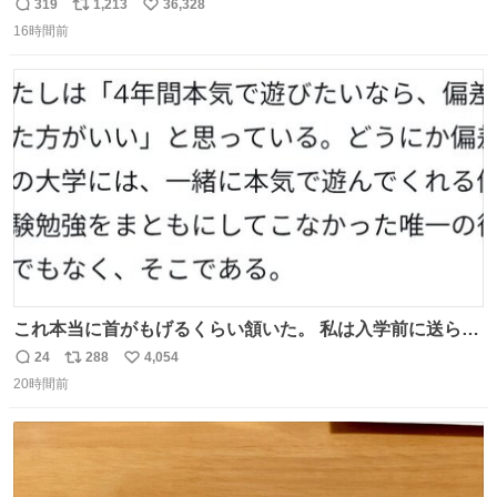
む・・・・！？ ⚠️よい子は絶対マネしないでね⚠️ #夏休み
319
1,213
36,328
返
リ
い
の自由研究
16時間前
信
ポ
い
数
ス
ね
ト
数
数
これ本当に首がもげるくらい頷いた。 私は入学前に送られ
てきた、大学のサークル紹介冊子を見た時点で終わりを感
24
288
4,054
返
リ
い
じたので、女子大でもないくせに偏差値の高い大学のイン
20時間前
信
ポ
い
カレサークルに突撃して所属するという奇行で事なきを得
数
ス
ね
た。 高偏差値に行けないならせめてそれくらいした方が予
ト
数
数
後がいいです。 https://t.co/9nMHIrETkw