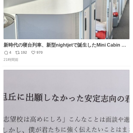
新時代の寝台列車、新型nightjetで誕生したMini Cabin ま
さに走るカプセルホテルといった感じで、一人旅で利用す
4
192
970
返
リ
い
るのにはちょうどいい設備。 他の人も言ってましたが、サ
21時間前
信
ポ
い
ンライズの後継に欲しい…
数
ス
ね
ト
数
数