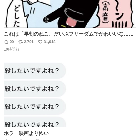
これは「早朝のねこ、だいぶフリーダムでかわいいな…」
の絵日記です🎐
29
2,791
31,948
返
リ
い
19時間前
信
ポ
い
数
ス
ね
ト
数
数
ホラー映画より怖い