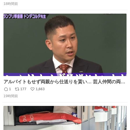
れ、すべての「0」ナンバープレートは抹消・無効化され
18時間前
信
ポ
い
ました。 ところが最近、その「0」ナンバープレートを装
数
ス
ね
着した車両が発見されました。 今でも残っていること自体
ト
数
数
が奇跡です……。
アルバイトもせず両親から仕送りを貰い… 芸人仲間の両親
のスネまでかじる!? ドンデコルテ銀次⚡️ 無料見逃し配信は
1
177
1,663
返
リ
い
こちらから ▶︎abema.go.link/gBLVb ◤しくじり先生
19時間前
信
ポ
い
ABEMAにて毎週最新話無料配信中◢ @10000nabe
数
ス
ね
@akmllube0617
ト
数
数