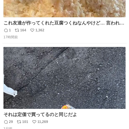
これ友達が作ってくれた豆腐つくねなんやけど… 言われる
まで豆腐って気づかなかった🤣✨ふわふわで食べ応えある
1
164
1,362
返
リ
い
し普通につくねより好きかもしれん🥹🤍 ダイエット中でも
17時間前
信
ポ
い
罪悪感なく食べられるの最高👇
数
ス
ね
ト
数
数
それは定価で買ってるのと同じだよ
29
101
11,269
返
リ
い
1日前