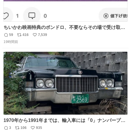
ちいかわ映画特典のボンドロ、不要ならその場で受け取り
辞退すれば良いのに白々しい
59
416
7,539
返
リ
い
19時間前
信
ポ
い
数
ス
ね
ト
数
数
1970年から1991年までは、輸入車には「0」ナンバープレ
ートが使用されていました。 その後、この制度は廃止さ
3
106
935
返
リ
い