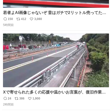
若者よAI画像じゃないぞ 昔はガチで2リットル売ってたん
やでw
150
412
3,080
返
リ
い
5時間前
信
ポ
い
数
ス
ね
ト
数
数
Xで寄せられた多くの応援や温かいお言葉が、復旧作業に
携わる社員の大きな励みとなっております。ありがとうご
24
386
1,900
返
リ
い
ざいます。 九州道
2時間前
信
ポ
い
数
ス
ね