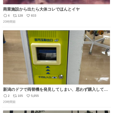
商業施設から出たら大体コレでほんとイヤ
4
128
833
返
リ
い
20時間前
信
ポ
い
数
ス
ね
ト
数
数
新潟のドフで両替機を発見してしまい、思わず購入してし
まい大阪に発送するイベントが発生
2
105
5,055
返
リ
い
20時間前
信
ポ
い
数
ス
ね