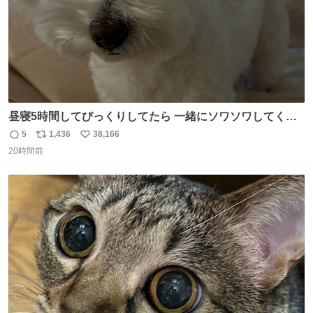
昼寝5時間してびっくりしてたら 一緒にソワソワしてくれ
た
5
1,436
38,166
返
リ
い
20時間前
信
ポ
い
数
ス
ね
ト
数
数