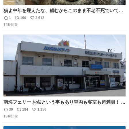
猫よ中年を迎えたな、頼むからこのまま不老不死でいてく
れ…と願ってから、いや人間の家族が死に絶えて猫だけこ
1
160
2,612
返
リ
い
の世に置いていくなんてひどいことはできない…と思って
14時間前
信
ポ
い
から、猫のこの可愛さと愛嬌なら未来永劫ほかの人間に可
数
ス
ね
愛がられて困ることもなかろうなと思ったのでやっぱり猫
ト
数
数
よ不老不死でいてくれ
南海フェリー お盆という事もあり車両も客室も超満員！ 廃
止になったらどうなるのコレ？
30
184
1,150
返
リ
い
18時間前
信
ポ
い
数
ス
ね