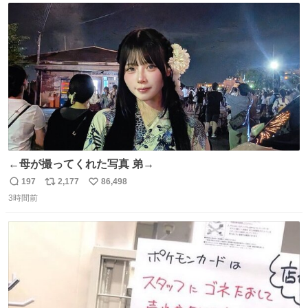
ト
数
数
←母が撮ってくれた写真 弟→
197
2,177
86,498
返
リ
い
3時間前
信
ポ
い
数
ス
ね
ト
数
数