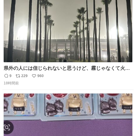
ト
数
数
県外の人には信じられないと思うけど、霧じゃなくて火山
灰です🌋 #桜島
9
229
960
返
リ
い
18時間前
信
ポ
い
数
ス
ね
ト
数
数