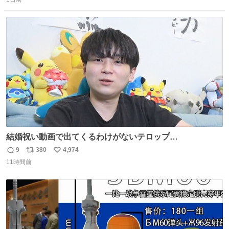
信
ポ
い
数
ス
ね
ト
数
数
結婚祝い動画で出てくるわけがないテロップ
youtu.be/4pJ7U22AYtw
9
380
4,974
返
リ
い
11時間前
信
ポ
い
数
ス
ね
ト
数
数