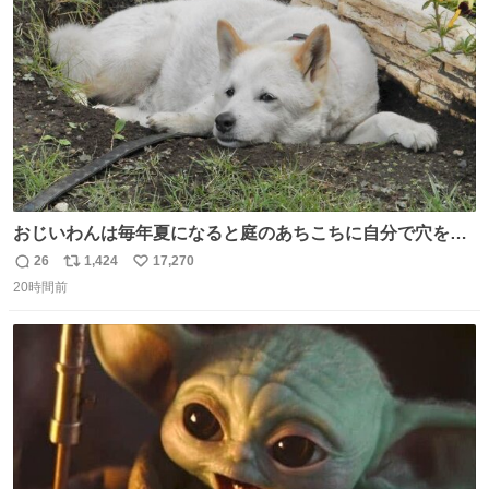
数
みがえります。
おじいわんは毎年夏になると庭のあちこちに自分で穴を掘
って涼んでた。 たまにうさぎ氏がちゃっかり中に入る事も
26
1,424
17,270
返
リ
い
あったが、退かさず怒らず保護者のようにただ見ていた。
20時間前
信
ポ
い
数
ス
ね
ト
数
数