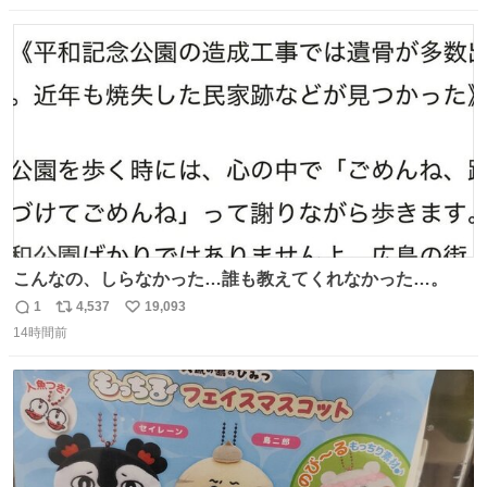
数
ス
ね
ト
数
数
こんなの、しらなかった…誰も教えてくれなかった…。
1
4,537
19,093
返
リ
い
14時間前
信
ポ
い
数
ス
ね
ト
数
数