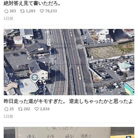
絶対答え見て書いただろ。
383
1,283
78,233
返
リ
い
1日前
信
ポ
い
数
ス
ね
ト
数
数
昨日走った道がキモすぎた。 逆走しちゃったかと思ったよ
25
282
2,834
返
リ
い
1日前
信
ポ
い
数
ス
ね
ト
数
数