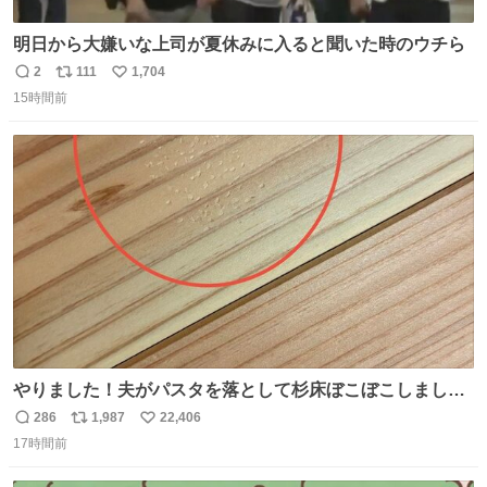
明日から大嫌いな上司が夏休みに入ると聞いた時のウチら
2
111
1,704
返
リ
い
15時間前
信
ポ
い
数
ス
ね
ト
数
数
やりました！夫がパスタを落として杉床ぼこぼこしまし
た！よかったーーー！ファーストぼこぼこ自分じゃなく
286
1,987
22,406
返
リ
い
て！これで第二波いつでもいけます！！！✌️いやーほっと
17時間前
信
ポ
い
した！ 杉床を採用しようとしている方々へ忠告です。杉床
数
ス
ね