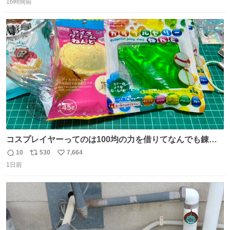
ます。写真は、京都府警察の特別自動車警ら部隊が、上益
16時間前
信
ポ
い
城郡御船町内で避難している方々と交流している様子で
数
ス
ね
す。 #令和８年熊本地震 #京都府警察
ト
数
数
コスプレイヤーってのは100均の力を借りてなんでも錬成
できるんですよねビフォーアフター
10
530
7,664
返
リ
い
1日前
信
ポ
い
数
ス
ね
ト
数
数