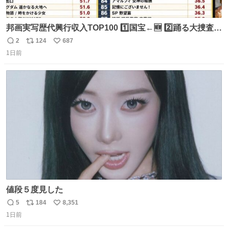
邦画実写歴代興行収入TOP100 1️⃣国宝←🆕 2️⃣踊る大捜査線
THE MOVIE2 3️⃣南極物語 4️⃣踊る大捜査線 THE MOVIE 5️⃣
2
124
687
返
リ
い
子猫物語 6️⃣劇場版コード・ブルー 7️⃣天と地と 8️⃣永遠の0
1日前
信
ポ
い
9️⃣ROOKIES-卒業- 🔟世界の中心で、愛をさけぶ … 44位 ほ
数
ス
ね
どなく、お別れです←🆕 … 60位 キングダム 魂の決戦←🆕
ト
数
数
値段５度見した
5
184
8,351
返
リ
い
1日前
信
ポ
い