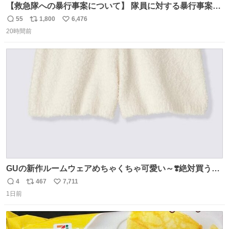
【救急隊への暴行事案について】 隊員に対する暴行事案
が、令和7年度の6件に対し、令和8年度は現在既に4件発生
55
1,800
6,476
返
リ
い
しています。 特に、この4日間で救急隊員に対する暴行事
20時間前
信
ポ
い
案が立て続けに2件発生しています。 このような行為に対
数
ス
ね
して隊員の安全を守るために、法的措置も辞さず毅然と対
ト
数
数
応していきます。
GUの新作ルームウェアめちゃくちゃ可愛い～❣️絶対買うぞ
🪿🤍 9月下旬発売🪄
4
467
7,711
返
リ
い
1日前
信
ポ
い
数
ス
ね
ト
数