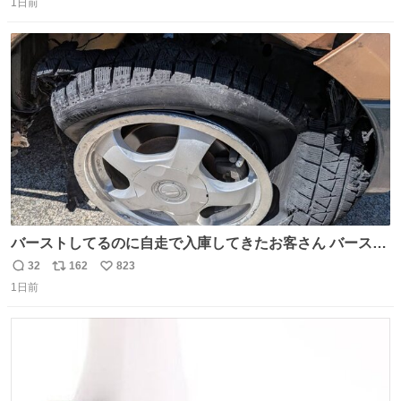
1日前
信
ポ
い
数
ス
ね
ト
数
数
バーストしてるのに自走で入庫してきたお客さん バースト
したならその場で動かないで助け呼んで下さい😰 保険にロ
32
162
823
返
リ
い
ードサービス付いてて金銭負担も無いんですから これで走
1日前
信
ポ
い
ると、壊さなくていい所まで壊しちゃいますから 実際、外
数
ス
ね
装ダメージ、ABSセンサ断線、ブレーキホースも傷入っち
ト
数
数
ゃってます…