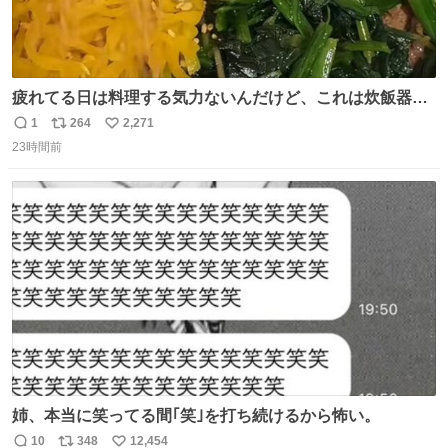
疲れてる日は料理する気力ないんだけど、これは炊飯器に
おまかせするだけだから「これなら作れる！」ってなっ
1
264
2,271
返
リ
い
た。
23時間前
信
ポ
い
数
ス
ね
ト
数
数
姉、本当に笑ってる間｢笑｣を打ち続けるから怖い。
10
348
12,454