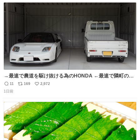
数
ス
ね
ト
数
数
→最速で農道を駆け抜ける為のHONDA ←最速で隣町の集
会所に行く為のHONDA
11
169
2,972
返
リ
い
1日前
信
ポ
い
数
ス
ね
ト
数
数