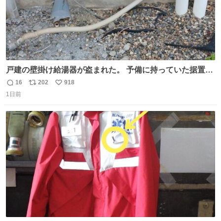
戸建の壁掛け給湯器が盗まれた。 予備に持っていた据置給
湯器があったのでガスやさんに設置してもらった。 工事費
16
202
918
返
リ
い
9万円。 痛い出費。 防犯カメラ設置した。 物騒な時代にな
1日前
信
ポ
い
ったな。 昔は給湯器盗むとか聞いたことなかったな。
数
ス
ね
ト
数
数