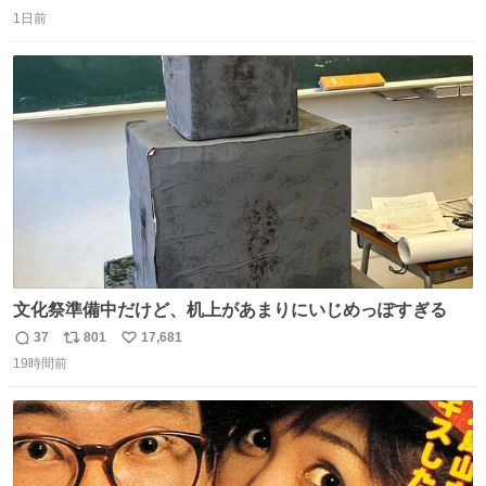
返
リ
い
1日前
信
ポ
い
数
ス
ね
ト
数
数
文化祭準備中だけど、机上があまりにいじめっぽすぎる
37
801
17,681
返
リ
い
19時間前
信
ポ
い
数
ス
ね
ト
数
数