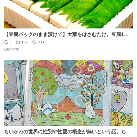
【豆腐パックのまま漬けて】大葉をはさむだけ。豆腐1
丁、秒でなくなる 豆腐に大葉をはさんで、めんつゆに漬け
3
137
933
返
リ
い
るだけ。冷蔵庫で置くだけで味がしみ込み、さっぱりなの
19時間前
信
ポ
い
に満足感のある一品に。火を使わず5分で仕込める、忙し
数
ス
ね
い日にもぴったりの大葉と豆腐の漬けレシピです。 詳しく
ト
数
数
はリプ欄を見てね👇
ちいかわの世界に性別や性愛の概念が無いという話、ちい