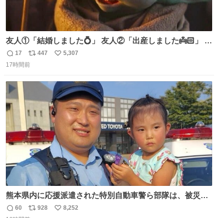
友人①「結婚しました💍」 友人②「出産しました👼🏻」 友
人③「マイホーム建てました🏡」 私「パトゥ」
17
447
5,307
返
リ
い
17時間前
信
ポ
い
数
ス
ね
ト
数
数
熊本県内に応援派遣された特別自動車警ら部隊は、被災場
所のみならず、避難所も回りながらパトロールを行ってい
60
928
8,252
返
リ
い