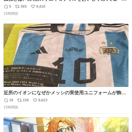
ことである←好きすぎる
5
565
9,410
返
リ
い
15時間前
信
ポ
い
数
ス
ね
ト
数
数
近所のイオンになぜかメッシの実使用ユニフォームが飾っ
てあっておもろい
19
156
8,623
返
リ
い
15時間前
信
ポ
い
数
ス
ね
ト
数
数