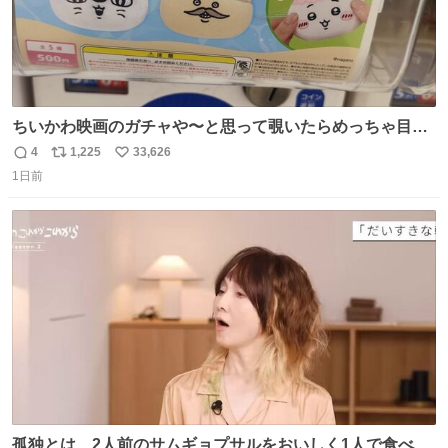
ちいかわ映画のガチャや〜と思って覗いたらめっちゃ目合
って気まずい
4
1,225
33,626
返
リ
い
1日前
信
ポ
い
数
ス
ね
ト
数
数
孤独とは、2人前のサムギョプサルをおいしく1人で食べる