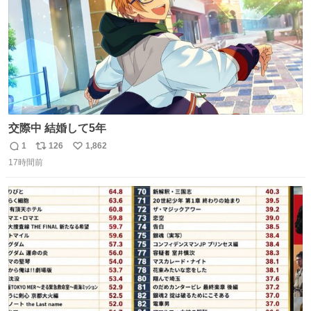
交際中 結婚して5年
1
126
1,862
返
リ
い
17時間前
信
ポ
い
数
ス
ね
ト
数
数