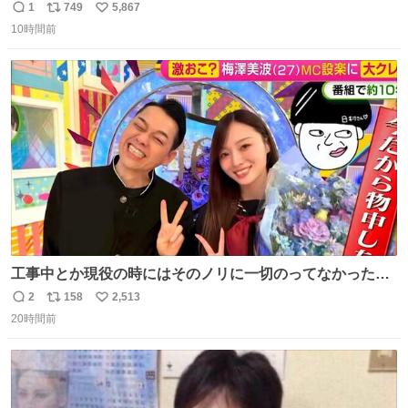
かわタロットでも恋人・女帝・女教皇あたりは性別を意識
1
749
5,867
返
リ
い
させないように描かれてるんだよね。かなり徹底している
10時間前
信
ポ
い
印象。
数
ス
ね
ト
数
数
工事中とか現役の時にはそのノリに一切のってなかった1
番の「設楽の女」が卒業して頭角を現しはじめてて大好き
2
158
2,513
返
リ
い
🥲🥲 設楽さんの返しも良い🥲 #梅澤美波
20時間前
信
ポ
い
数
ス
ね
ト
数
数