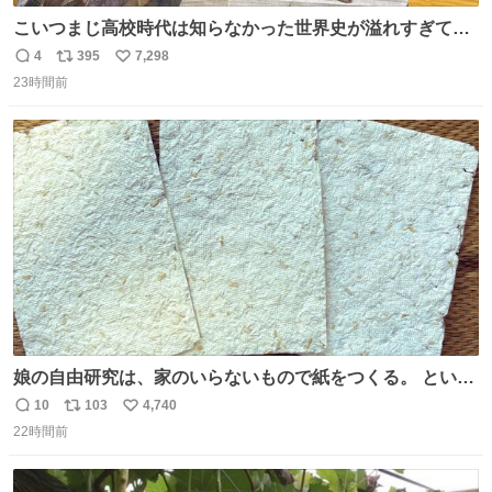
こいつまじ高校時代は知らなかった世界史が溢れすぎてて
𝑩𝑰𝑮 𝑳𝑶𝑽𝑬＿＿
4
395
7,298
返
リ
い
23時間前
信
ポ
い
数
ス
ね
ト
数
数
娘の自由研究は、家のいらないもので紙をつくる。 という
事でわたしの使わないリードが紙に変身しました😂
10
103
4,740
返
リ
い
22時間前
信
ポ
い
数
ス
ね
ト
数