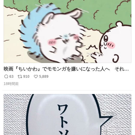
は乾燥パスタに負けます。豆腐くらいやわやわです。
ト
数
数
映画『ちいかわ』でモモンガを嫌いになった人へ それで
も愛される理由と可能性 kai-you.net/article/96186 『映画
63
910
5,889
返
リ
い
ちいかわ 人魚の島のひみつ』を3回観て、原作も追ってい
18時間前
信
ポ
い
る筆者が、モモンガの名誉回復を試みようとする記事で
数
ス
ね
す。ちいかわ初心者向けです🖊
ト
数
数