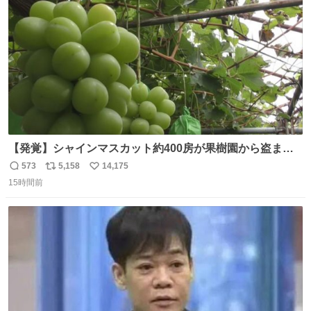
数
【発覚】シャインマスカット約400房が果樹園から盗まれ
る 栃木・佐野市 news.livedoor.com/article/detail… 被害
573
5,158
14,175
返
リ
い
に遭った果樹園には防犯カメラなどはなく、シャインマス
15時間前
信
ポ
い
カットが盗まれた木には刃物などで切られた跡が。市内で
数
ス
ね
今年に入って同様の被害は確認されておらず、警察はパト
ト
数
数
ロールを強化する。