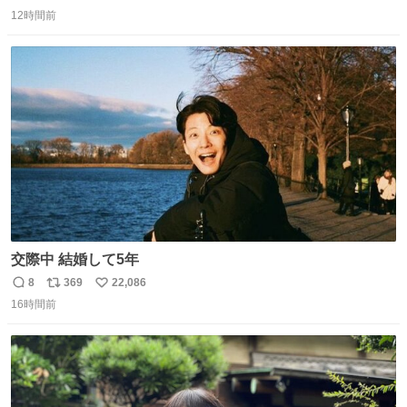
返
リ
い
12時間前
信
ポ
い
数
ス
ね
ト
数
数
交際中 結婚して5年
8
369
22,086
返
リ
い
16時間前
信
ポ
い
数
ス
ね
ト
数
数