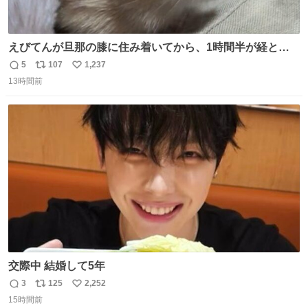
えびてんが旦那の膝に住み着いてから、1時間半が経とう
としている。 えびてんはもう永住の意を固めており、持ち
5
107
1,237
返
リ
い
込んだおやつを所定の場所に置くなどしている。
13時間前
信
ポ
い
数
ス
ね
ト
数
数
交際中 結婚して5年
3
125
2,252
返
リ
い
15時間前
信
ポ
い