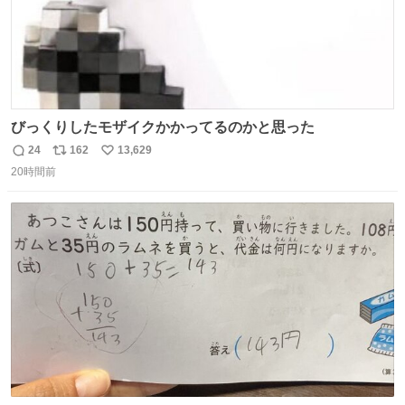
びっくりしたモザイクかかってるのかと思った
24
162
13,629
返
リ
い
20時間前
信
ポ
い
数
ス
ね
ト
数
数