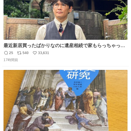
最近新居買ったばかりなのに遺産相続で家もらっちゃった
長男
25
540
33,631
返
リ
い
17時間前
信
ポ
い
数
ス
ね
ト
数
数