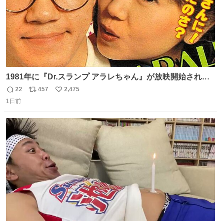
1981年に『Dr.スランプ アラレちゃん』が放映開始された
直後の鳥山明さんと、小山茉美さんです。
22
457
2,475
返
リ
い
1日前
信
ポ
い
数
ス
ね
ト
数
数