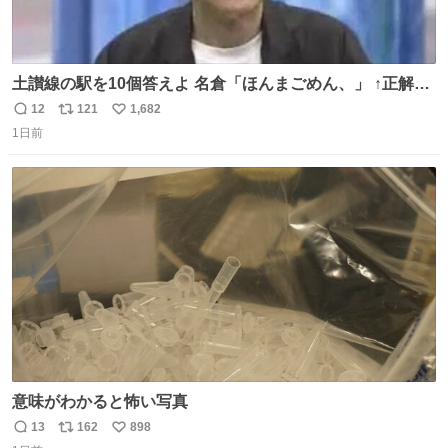
土讃線の駅を10個答えよ 名倉「ほんまごめん、」 ↑正解
（御免駅）
12
121
1,682
返
リ
い
1日前
信
ポ
い
数
ス
ね
ト
数
数
意味がわかると怖い写真
13
162
898
返
リ
い