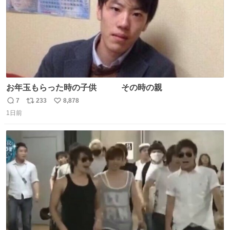
お年玉もらった時の子供 その時の親
7
233
8,878
返
リ
い
1日前
信
ポ
い
数
ス
ね
ト
数
数