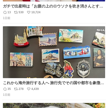
ガチで出産時は「お腹の上のロウソクを吹き消さんとする
サンシャイン池崎」だったし、お産後の股裂け状態でのト
13
530
10,724
返
リ
い
イレは「とにかく明るい安村の体勢」が1番楽
1日前
信
ポ
い
数
ス
ね
ト
数
数
これから海外旅行する人へ 旅行先でその国や都市を象徴す
る マグネットを買って欲しい。 僕は交換留学してた1年間
35
278
4,439
返
リ
い
で20カ国回ったけど、旅行先で必ずマグネットを買い、今
1日前
信
ポ
い
は家の冷蔵庫に貼ってる。 交換留学が終わって1年経つけ
数
ス
ね
どそれぞれのマグネットを見る度に旅の思い出が鮮明によ
ト
数