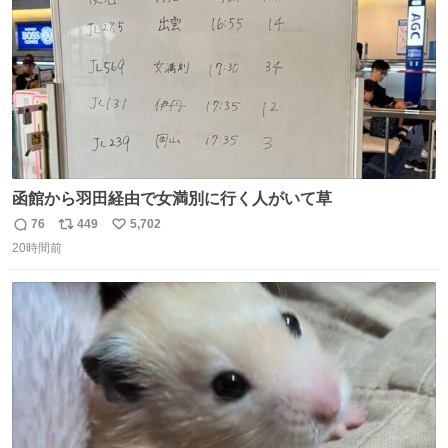
函館から羽田経由で女満別に行く人がいて草
76
449
5,702
返
リ
い
20時間前
信
ポ
い
数
ス
ね
ト
数
数