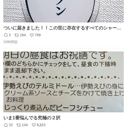
ついに届きました！！この世に存在するすべてのシャーロ
ック・ホームズに「ワトソン」と喋ってもらうためのアク
3
194
799
返
リ
い
スタです！！！
16時間前
信
ポ
い
数
ス
ね
ト
数
数
いま1番悩んでる究極の２択
33
144
8,823