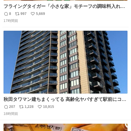
フライングタイガー「小さな家」モチーフの調味料入れ、
並べれば“デンマークの街並み”に ピンク・グリーン・テラ
8
997
5,669
返
リ
い
コッタの全9種 - fashion-press.net/news/149552
17時間前
信
ポ
い
数
ス
ね
ト
数
数
秋田タワマン建ちまくってる 高齢化ヤバすぎて駅前にコン
パクトシティつくって高齢者を住ませる考えらしい 病院も
207
1,228
10,915
返
リ
い
全部駅前にある
18時間前
信
ポ
い
数
ス
ね
ト
数