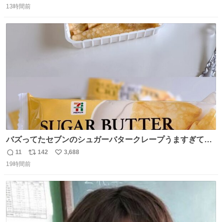
13時間前
信
ポ
い
数
ス
ね
ト
数
数
バズってたセブンのシュガーバタークレープうますぎて
7NOWで買い溜め🛒💭
11
142
3,688
返
リ
い
19時間前
信
ポ
い
数
ス
ね
ト
数
数