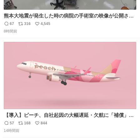
熊本大地震が発生した時の病院の手術室の映像が公開され
ていたがとにかく怖すぎる x.com/nhk_news/statu…
67
316
4,545
返
リ
い
news.web.nhk/newsweb/na/na-… #熊本 #大地震 #手術室
8時間前
信
ポ
い
数
ス
ね
ト
数
数
【導入】ピーチ、自社起因の大幅遅延・欠航に「補償」開
始へ news.livedoor.com/article/detail… 同社に起因する理
57
168
844
返
リ
い
由によって大幅遅延や欠航が発生した場合、乗客が負担し
14時間前
信
ポ
い
た宿泊費や交通費を、領収書の事後申請に基づき、国内線
数
ス
ね