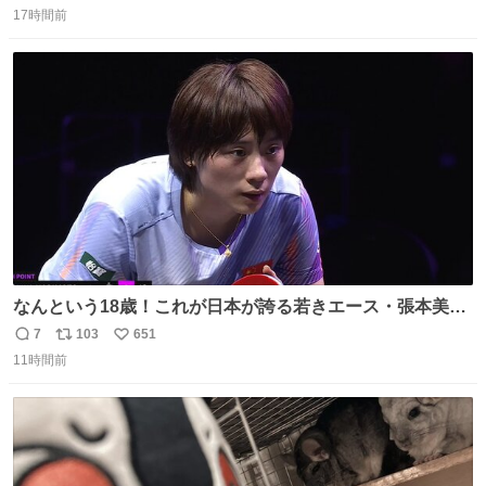
の「 #ヒマワリ 」。 当館は、東京都にある武者小路実篤記
17時間前
信
ポ
い
念館にご協力いただき、当時発行されたカラー印刷画集よ
数
ス
ね
り陶板で原寸大に再現し、2014年より展示しています。 #
ト
数
数
大塚国際美術館
なんという18歳！これが日本が誇る若きエース・張本美和
🔥🔥🔥 0-2からの大逆転勝利でベスト8進出を果たす👊💥
7
103
651
返
リ
い
#WTTチャンピオンズ横浜 女子シングルス2回戦 🇯🇵#張本
11時間前
信
ポ
い
美和 3-2 陳熠🇨🇳 11-13/9-11/11-5/12-10/11-5 #テレ東 系
数
ス
ね
#BSテレ東 にて連日放送📺
ト
数
数