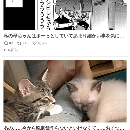
私の母ちゃんはボーっとしていてあまり細かい事を気にし
ません。優秀な人の多い現代の価値観から見ると、あまり
82
375
4,895
返
リ
い
優秀な母親ではないかもしれません。でも、だからこそ、
10時間前
信
ポ
い
私はそういう母親が大好きです。今も昔もすごくリラック
数
ス
ね
スします。「優秀」と「良い」は別なんですよね。 1/2
ト
数
数
あの……今から晩御飯作らないといけなくて……おくつろ