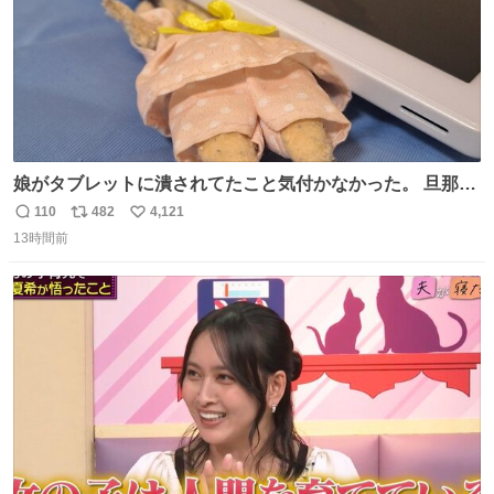
娘がタブレットに潰されてたこと気付かなかった。 旦那だ
けは娘の波長を感じ取れるから声出せずともSOSが伝わっ
110
482
4,121
返
リ
い
たらしい。 急いで旦那が救出して、泣きじゃくる娘に自分
13時間前
信
ポ
い
も謝って抱きしめようとしたら、ビンタされてしまった。
数
ス
ね
3回ほど。 小さい手だけど、地味に痛い。 その後、娘は旦
ト
数
数
那に泣きついてた。