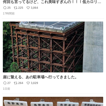
何回も言ってるけど、これ美味すぎんの！！！低カロリー
で満足感エグいから一生食べてる😭
25
225
3,064
返
リ
い
17時間前
信
ポ
い
数
ス
ね
ト
数
数
崖に聳える、あの駐車場へ行ってきました。
27
264
3,029
返
リ
い
1日前
信
ポ
い
数
ス
ね
ト
数
数