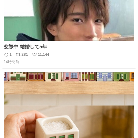
交際中 結婚して5年
1
281
11,144
返
リ
い
14時間前
信
ポ
い
数
ス
ね
ト
数
数