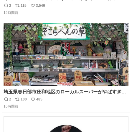
ぎのところ申し訳ないのですが……あの………😥
2
115
3,546
返
リ
い
15時間前
信
ポ
い
数
ス
ね
ト
数
数
埼玉県春日部市庄和地区のローカルスーパーがやばすぎ
る。どこまで売り物でどこから私物か不明なごちゃごちゃ
2
100
485
返
リ
い
の店内には埼玉自虐習字がずらり。日替わり謎汁の試食や
16時間前
信
ポ
い
そこらへんの草使用の埼玉県民限定弁当、コアラのマーチ
数
ス
ね
どわあ～な謎パンなどなんでもあり。クレヨンしんちゃん
ト
数
数
を生んだ町、強すぎる。