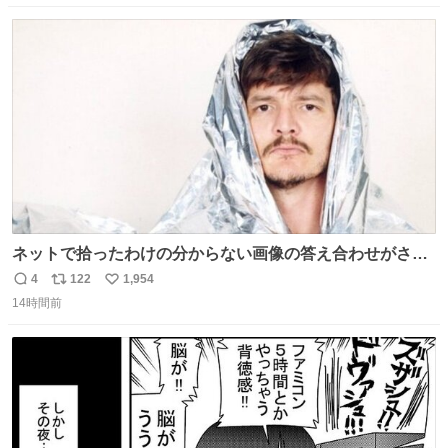
数
ス
ね
ト
数
数
ネットで拾ったわけの分からない画像の答え合わせがされ
ていくw
4
122
1,954
返
リ
い
14時間前
信
ポ
い
数
ス
ね
ト
数
数