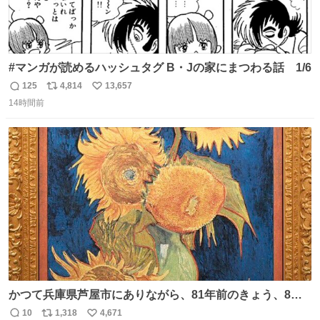
#マンガが読めるハッシュタグ B・Jの家にまつわる話 1/6
125
4,814
13,657
返
リ
い
14時間前
信
ポ
い
数
ス
ね
ト
数
数
かつて兵庫県芦屋市にありながら、81年前のきょう、8月6
日の阪神大空襲の折に残念ながら焼失した、 #ゴッホ の幻
10
1,318
4,671
返
リ
い