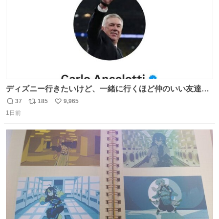
ディズニー行きたいけど、一緒に行くほど仲のいい友達が
居ない… ほんでこれ
37
185
9,965
返
リ
い
1日前
信
ポ
い
数
ス
ね
ト
数
数