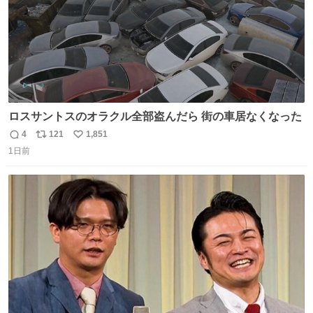
ロスサントスのオラクル全部盗んだら 街の車居なくなった
4
121
1,851
返
リ
い
1日前
信
ポ
い
数
ス
ね
ト
数
数