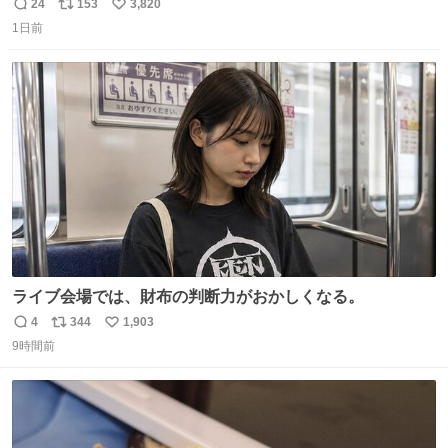
ール価格になってる🖤✨レザーなのが反則級にかわいい。
24
153
3,820
返
リ
い
持ってるだけでコーデが格上げされる。
1日前
信
ポ
い
数
ス
ね
ト
数
数
ライブ会場では、財布の判断力がおかしくなる。
4
344
1,903
返
リ
い
9時間前
信
ポ
い
数
ス
ね
ト
数
数