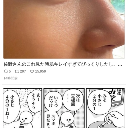
ト
数
数
佐野さんのこれ見た時肌キレイすぎてびっくりしたし、や
はりアイドルって体型･肌管理すごすぎる
5
297
15,959
返
リ
い
14時間前
信
ポ
い
数
ス
ね
ト
数
数