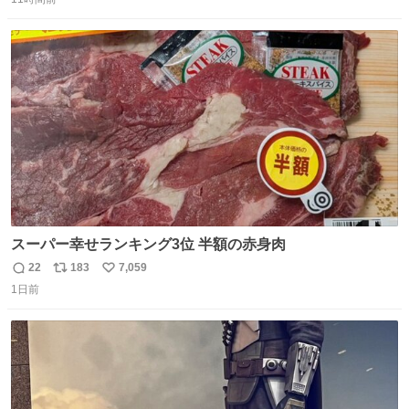
信
ポ
い
数
ス
ね
ト
数
数
スーパー幸せランキング3位 半額の赤身肉
22
183
7,059
返
リ
い
1日前
信
ポ
い
数
ス
ね
ト
数
数