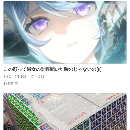
は1人あたり上限1万円、国際線は上限2万円まで支払う。
ト
数
数
この顔って淑女の訃報聞いた時のじゃないの(((
1
106
4,027
返
リ
い
17時間前
信
ポ
い
数
ス
ね
ト
数
数