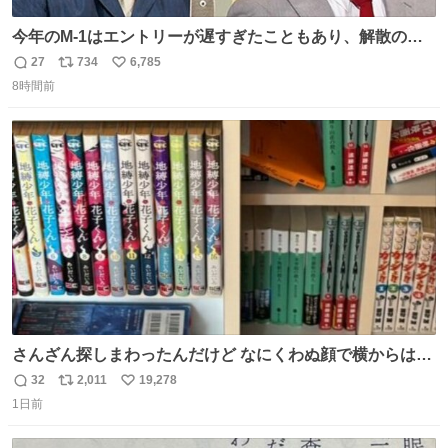
今年のM-1はエントリーが遅すぎたこともあり、解散の可
能性を作り出してからのスタート！！ 遅くなって申し訳な
27
734
6,785
返
リ
い
い🙏 エントリーナンバーは「GO!無策!」でかなり覚えやす
8時間前
信
ポ
い
い！応援をお願いすることになりそう！！
数
ス
ね
ト
数
数
さんざん探しまわったんだけど なにくわぬ顔で横からはえ
てた
32
2,011
19,278
返
リ
い
1日前
信
ポ
い
数
ス
ね