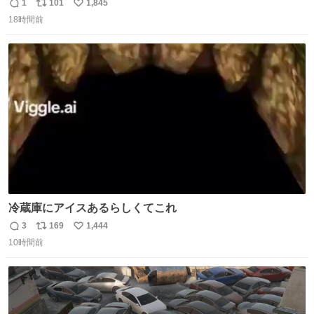
1
101
1,845
返
リ
い
18時間前
信
ポ
い
数
ス
ね
ト
数
数
冷蔵庫にアイスあるらしくてこれ
3
169
1,444
返
リ
い
10時間前
信
ポ
い
数
ス
ね
ト
数
数