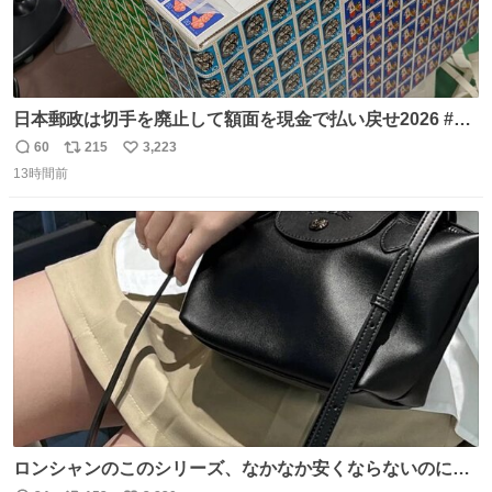
日本郵政は切手を廃止して額面を現金で払い戻せ2026 #日
本郵政 @JapanPostHD_PR
60
215
3,223
返
リ
い
13時間前
信
ポ
い
数
ス
ね
ト
数
数
ロンシャンのこのシリーズ、なかなか安くならないのにセ