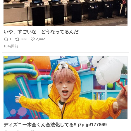
いや、すごいな…どうなってるんだ
3
389
2,442
返
リ
い
18時間前
信
ポ
い
数
ス
ね
ト
数
数
ディズニー木全くん合法化してる‼️ j7p.jp/177869