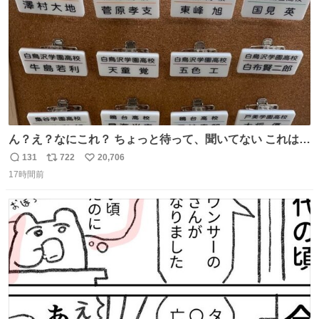
ん？え？なにこれ？ ちょっと待って、聞いてない これは販
売されているのもですか？
131
722
20,706
返
リ
い
17時間前
信
ポ
い
数
ス
ね
ト
数
数