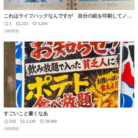
これはライフハックなんですが 自分の絵を印刷してノー
トに貼って日付とキャプションを一言添えると 結構健康に
1
213
3,259
返
リ
い
いいです。
18時間前
信
ポ
い
数
ス
ね
ト
数
数
すごいこと書くなあ
235
3,128
38,066
返
リ
い
18時間前
信
ポ
い
数
ス
ね