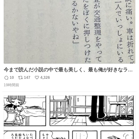
ト
数
数
今まで読んだ小説の中で最も美しく、最も俺が好きなラス
トシーン
10
147
4,326
返
リ
い
19時間前
信
ポ
い
数
ス
ね
ト
数
数