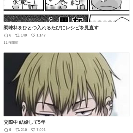
調味料をひとつ入れるたびにレシピを見直す
6
149
1,147
返
リ
い
11時間前
信
ポ
い
数
ス
ね
ト
数
数
交際中 結婚して5年
9
210
7,001
返
リ
い