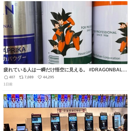
ト
数
数
疲れている人は一瞬だけ悟空に見える。 #DRAGONBALL
#ドラゴンボール
407
7,089
44,295
返
リ
い
1日前
信
ポ
い
数
ス
ね
ト
数
数