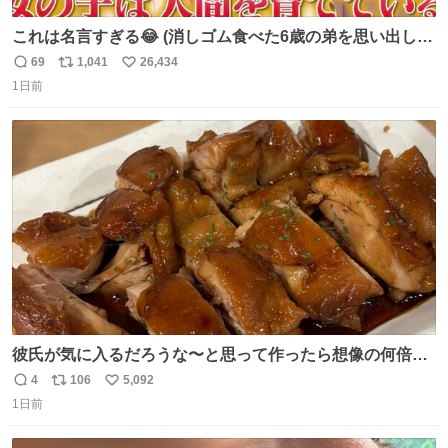
これは名言すぎる😂 (消しゴム食べた6歳の弟を思い出しな
がら)
69
1,041
26,434
返
リ
い
1日前
信
ポ
い
数
ス
ね
ト
数
数
彼氏が気に入るだろうな〜と思って作ったら想像の何倍も
美味しい美味しい言ってくれて嬉しい
4
106
5,092
返
リ
い
1日前
信
ポ
い
数
ス
ね