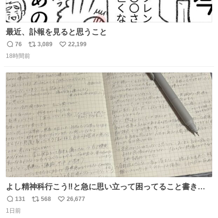
最近、訃報を見ると思うこと
76
3,089
22,199
返
リ
い
18時間前
信
ポ
い
数
ス
ね
ト
数
数
よし精神科行こう‼️と急に思い立って困ってること書き出
してたらペン止まらなくなってすごい勢いで埋まってワロ
131
568
26,677
返
リ
い
タ
1日前
信
ポ
い