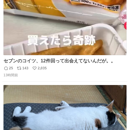
数
セブンのコイツ、12件回って出会えてないんだが。。
25
143
2,035
返
リ
い
13時間前
信
ポ
い
数
ス
ね
ト
数
数