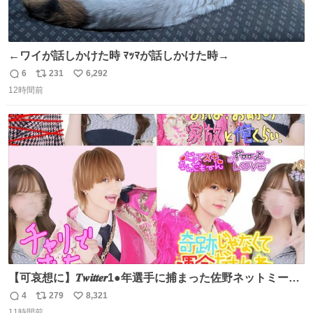
←ワイが話しかけた時 ﾏｯﾏが話しかけた時→
6
231
6,292
返
リ
い
12時間前
信
ポ
い
数
ス
ね
ト
数
数
【可哀想に】𝑻𝒘𝒊𝒕𝒕𝒆𝒓1●年選手に捕まった佐野ネットミーム
勇斗さんのコラボプリ
4
279
8,321
返
リ
い
11時間前