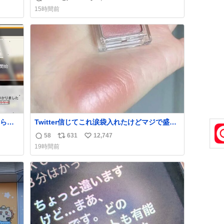
返
リ
い
news.livedoor.com/article/detail… 4日に西
15時間前
い。
鉄福岡（天神）駅および薬院駅で発生した駅
信
ポ
い
まな
構内放送事案について声明を公表した。「第
数
ス
ね
三者によって駅構内放送設備に外部から不正
ト
数
に音声が流された可能性も含めて確認を実
数
施」と説明した。
られ
Twitter信じてこれ涙袋入れたけどマジで盛れ
た…ありがとう…
58
631
12,747
返
リ
い
19時間前
信
ポ
い
数
ス
ね
ト
数
数