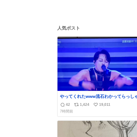
人気ポスト
やってくれたwww流石わかってらっしゃ
🤣🤣 #Mステ #西川貴教
42
1,424
19,011
返
リ
い
7時間前
信
ポ
い
数
ス
ね
ト
数
数