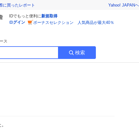
Yahoo! JAPAN
ヘ
実際に買ったレポート
IDでもっと便利に
新規取得
ログイン
ボーナスセレクション 人気商品が最大40％
ース
検索
た。