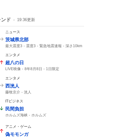
レンド
19:36
更新
ニュース
茨城県北部
最大震度3
震度3
緊急地震速報
深さ10km
M3.
震度2
地震速報
津波の心配なし
エンタメ
地震情報
超八の日
LIVE映像
8年8月8日
1日限定
エンタメ
西洸人
藤牧京介
洸人
ITビジネス
民間負担
ホルムズ海峡
ホルムズ
アニメ・ゲーム
偽モモンガ