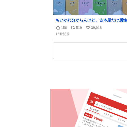
ちいかわ分からんけど、古本屋だけ属性
前になってるのはどういうこと？
156
519
39,918
返
リ
い
16時間前
信
ポ
い
数
ス
ね
ト
数
数