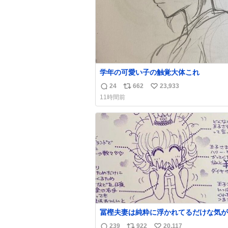
学年の可愛い子の触覚大体これ
24
662
23,933
返
リ
い
11時間前
信
ポ
い
数
ス
ね
ト
数
数
冨樫夫妻は純粋に浮かれてるだけな気が
な〜 全アはここに自分の市場価値的な
239
922
20,117