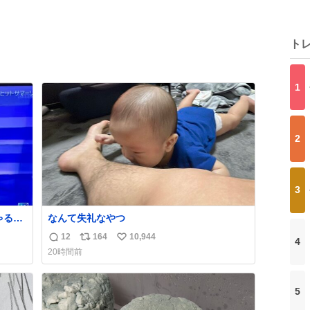
ト
1
2
3
る🤣
なんて失礼なやつ
12
164
10,944
4
返
リ
い
20時間前
信
ポ
い
数
ス
ね
ト
数
5
数