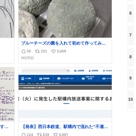
6
7
ブルーチーズの菌を入れて初めて作ってみた
チーズなんだけど 本能でちょっとヤバいと思
50
331
5,669
返
リ
い
っちゃう見た目だな
8
9時間前
信
ポ
い
数
ス
ね
ト
数
9
数
10
する
【発表】西日本鉄道、駅構内で流れた“不適切
ものを
音声”に声明「被害届も検討」
124
639
4,097