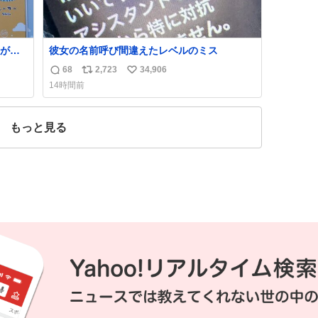
が名
彼女の名前呼び間違えたレベルのミス
68
2,723
34,906
返
リ
い
14時間前
信
ポ
い
数
ス
ね
ト
数
もっと見る
数